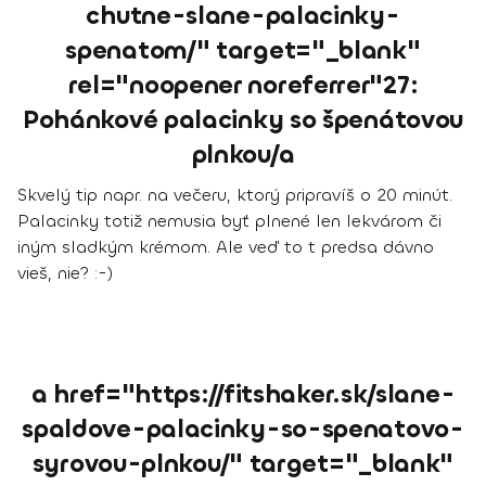
chutne-slane-palacinky-
spenatom/" target="_blank"
rel="noopener noreferrer"27:
Pohánkové palacinky so špenátovou
plnkou/a
Skvelý tip napr. na večeru, ktorý pripravíš o 20 minút.
Palacinky totiž nemusia byť plnené len lekvárom či
iným sladkým krémom. Ale veď to t predsa dávno
vieš, nie? :-)
a href="https://fitshaker.sk/slane-
spaldove-palacinky-so-spenatovo-
syrovou-plnkou/" target="_blank"