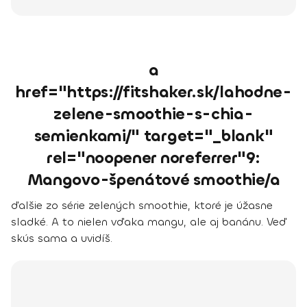
a
href="https://fitshaker.sk/lahodne-
zelene-smoothie-s-chia-
semienkami/" target="_blank"
rel="noopener noreferrer"9:
Mangovo-špenátové smoothie/a
ďalšie zo série zelených smoothie, ktoré je úžasne
sladké. A to nielen vďaka mangu, ale aj banánu. Veď
skús sama a uvidíš.