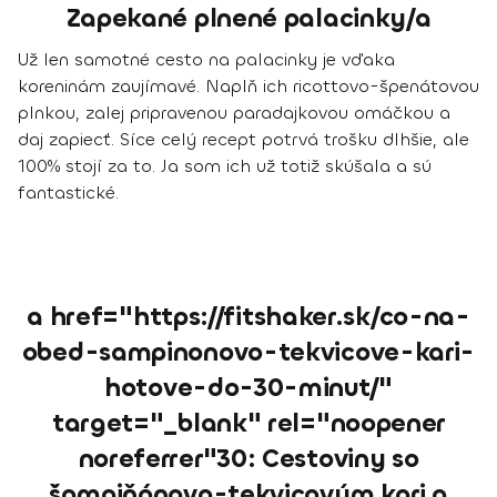
Zapekané plnené palacinky/a
Už len samotné cesto na palacinky je vďaka
koreninám zaujímavé. Naplň ich ricottovo-špenátovou
plnkou, zalej pripravenou paradajkovou omáčkou a
daj zapiecť. Síce celý recept potrvá trošku dlhšie, ale
100% stojí za to. Ja som ich už totiž skúšala a sú
fantastické.
a href="https://fitshaker.sk/co-na-
obed-sampinonovo-tekvicove-kari-
hotove-do-30-minut/"
target="_blank" rel="noopener
noreferrer"30: Cestoviny so
šampiňónovo-tekvicovým kari a