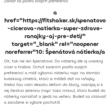
Zariaď sa podľa svojich preferencií.
a
href="https://fitshaker.sk/spenatovo
-cicerova-natierka-super-zdrave-
ranajky-aj-pre-deti/"
target="_blank" rel="noopener
noreferrer"10: Špenátová nátierka/a
OK, tak nie len špenátová. Do nátierky ide aj uvarený
cícer a hrášok. Ochuť korením podľa svojich
preferencií a máš výbornú nátierku napr. na domáci
kváskový chlebík, ktorú si môžeš dať na raňajky.
Alebo ňou natri desiatu deťom do školy, nakrájaj si k
nej čerstvú zeleninu (napr. takú mrkvu), ktorú budeš do
nátierky namáčať a zjedz na večeru. Budeš sa olizovať
a zaručene si výbore pochutíš.