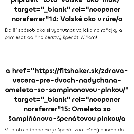
target="_blank" rel="noopener
noreferrer"14: Volské oko v rúre/a
Ďalší spôsob ako si vychutnať vajíčko na raňajky a
primiešať do ňho čerstvý špenát. Mňam!
a href="https://fitshaker.sk/zdrava-
vecera-pre-dvoch-nadychana-
omeleta-so-sampinonovou-plnkou/"
target="_blank" rel="noopener
noreferrer"15: Omeleta so
šampiňónovo-špenátovou plnkou/a
V tomto prípade nie je špenát zamiešaný priamo do