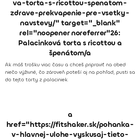
va-torta-s-ricottou-spenatom-
zdrave-prekvapenie-pre-vsetky-
navstevy/" target="_blank"
rel="noopener noreferrer"26:
Palacinková torta s ricottou a
špenátom/a
Ak máš trošku viac času a chceš pripraviť na obed
niečo výživné, čo zároveň poteší aj na pohľad, pusti sa
do tejto torty z palaciniek.
a
href="https://fitshaker.sk/pohanka-
v-hlavnej-ulohe-vyskusaj-tieto-