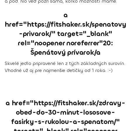
a pod. No veď pozri sama, koľko možností máme.
a
href="https://fitshaker.sk/spenatovy
-privarok/" target="_blank"
rel="noopener noreferrer"20:
Špenátový prívarok/a
Skvelé jedlo pripravené len z tých základných surovín.
Vhodné už aj pre najmenšie detičky od 1 roka. :-)
a href="https://fitshaker.sk/zdravy-
obed-do-30-minut-lososove-
fasirky-s-rukolou-a-spenatom/"