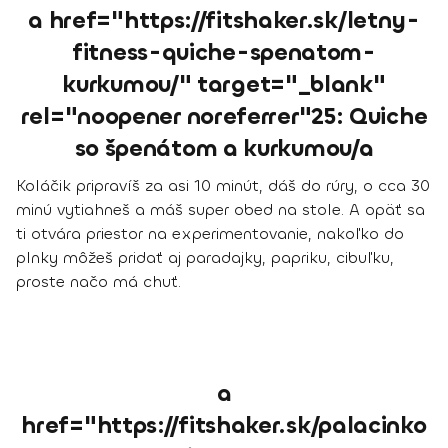
a href="https://fitshaker.sk/letny-
fitness-quiche-spenatom-
kurkumou/" target="_blank"
rel="noopener noreferrer"25: Quiche
so špenátom a kurkumou/a
Koláčik pripravíš za asi 10 minút, dáš do rúry, o cca 30
minú vytiahneš a máš super obed na stole. A opäť sa
ti otvára priestor na experimentovanie, nakoľko do
plnky môžeš pridať aj paradajky, papriku, cibuľku,
proste načo má chuť.
a
href="https://fitshaker.sk/palacinko