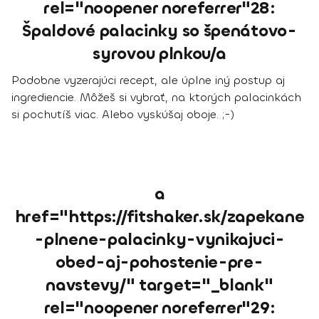
rel="noopener noreferrer"28:
Špaldové palacinky so špenátovo-
syrovou plnkou/a
Podobne vyzerajúci recept, ale úplne iný postup aj
ingrediencie. Môžeš si vybrať, na ktorých palacinkách
si pochutíš viac. Alebo vyskúšaj oboje. ;-)
a
href="https://fitshaker.sk/zapekane
-plnene-palacinky-vynikajuci-
obed-aj-pohostenie-pre-
navstevy/" target="_blank"
rel="noopener noreferrer"29: