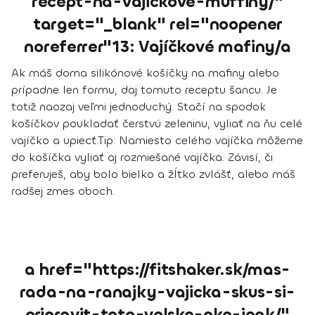
recept-na-vajickove-muffiny/"
target="_blank" rel="noopener
noreferrer"13: Vajíčkové mafiny/a
Ak máš doma silikónové košíčky na mafiny alebo
prípadne len formu, daj tomuto receptu šancu. Je
totiž naozaj veľmi jednoduchý. Stačí na spodok
košíčkov poukladať čerstvú zeleninu, vyliať na ňu celé
vajíčko a upiecť.
Tip:
Namiesto celého vajíčka môžeme
do košíčka vyliať aj rozmiešané vajíčka. Závisí, či
preferuješ, aby bolo bielko a žĺtko zvlášť, alebo máš
radšej zmes oboch.
a href="https://fitshaker.sk/mas-
rada-na-ranajky-vajicka-skus-si-
pripravit-toto-volske-oko-inak/"