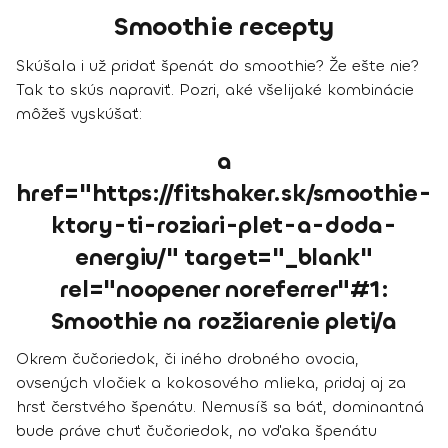
Smoothie recepty
Skúšala i už pridať špenát do smoothie? Že ešte nie?
Tak to skús napraviť. Pozri, aké všelijaké kombinácie
môžeš vyskúšať:
a
href="https://fitshaker.sk/smoothie-
ktory-ti-roziari-plet-a-doda-
energiu/" target="_blank"
rel="noopener noreferrer"#1:
Smoothie na rozžiarenie pleti/a
Okrem čučoriedok, či iného drobného ovocia,
ovsených vločiek a kokosového mlieka, pridaj aj za
hrsť čerstvého špenátu. Nemusíš sa báť, dominantná
bude práve chuť čučoriedok, no vďaka špenátu