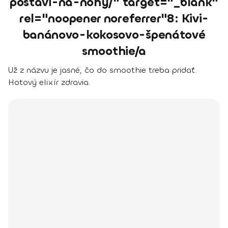
postavi-na-nohy/" target="_blank"
rel="noopener noreferrer"8: Kivi-
banánovo-kokosovo-špenátové
smoothie/a
Už z názvu je jasné, čo do smoothie treba pridať.
Hotový elixír zdravia.