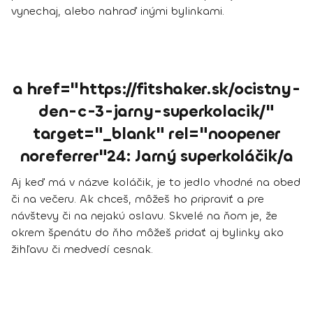
vynechaj, alebo nahraď inými bylinkami.
a href="https://fitshaker.sk/ocistny-
den-c-3-jarny-superkolacik/"
target="_blank" rel="noopener
noreferrer"24: Jarný superkoláčik/a
Aj keď má v názve koláčik, je to jedlo vhodné na obed
či na večeru. Ak chceš, môžeš ho pripraviť a pre
návštevy či na nejakú oslavu. Skvelé na ňom je, že
okrem špenátu do ňho môžeš pridať aj bylinky ako
žihľavu či medvedí cesnak.