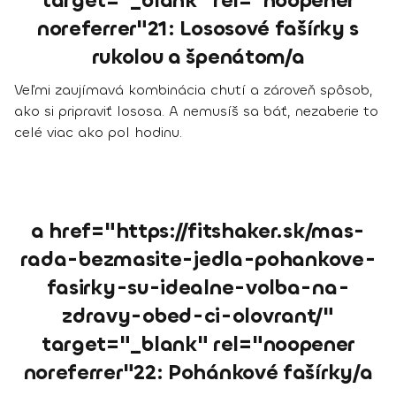
target="_blank" rel="noopener
noreferrer"21: Lososové fašírky s
rukolou a špenátom/a
Veľmi zaujímavá kombinácia chutí a zároveň spôsob,
ako si pripraviť lososa. A nemusíš sa báť, nezaberie to
celé viac ako pol hodinu.
a href="https://fitshaker.sk/mas-
rada-bezmasite-jedla-pohankove-
fasirky-su-idealne-volba-na-
zdravy-obed-ci-olovrant/"
target="_blank" rel="noopener
noreferrer"22: Pohánkové fašírky/a