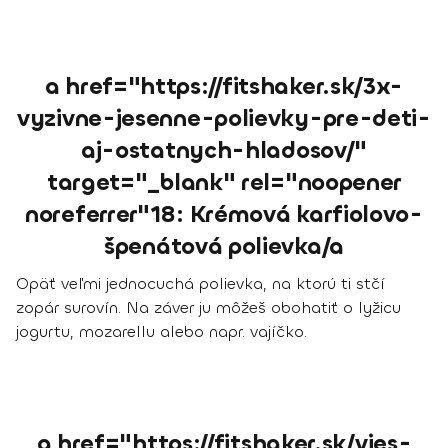
a href="https://fitshaker.sk/3x-
vyzivne-jesenne-polievky-pre-deti-
aj-ostatnych-hladosov/"
target="_blank" rel="noopener
noreferrer"18: Krémová karfiolovo-
špenátová polievka/a
Opäť veľmi jednocuchá polievka, na ktorú ti stčí
zopár surovín. Na záver ju môžeš obohatiť o lyžicu
jogurtu, mozarellu alebo napr. vajíčko.
a href="https://fitshaker.sk/vies-