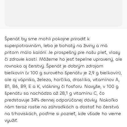
Špenát by sme mohli pokojne priradiť k
superpotravinám, lebo je bohatý na živiny a má
pritom málo kalórií. Je prospešný pre našu pleť, vlasy
či zdravie kostí. Môžeme ho jesť tepelne upravený, ale
rovnako aj čerstvý. Špenát je dobrým zdrojom
bielkovín (v 100 g surového špenátu je 2,9 g bielkovín),
ale aj vápnika, železa, horčíka, draslíka, vitamínov A,
B1, B6, B9, E a K, vlákniny či fosforu. Navyše, v 100 g
špenátu sa nachádza až 28,1 g vitamínu C, čo
predstavuje 34% dennej odporúčanej dávky. Nakoľko
nám teraz rastie na záhradkách a dostať ho čerstvá
na trhoviskách, poďme si pozrieť, kde všade ho vieme
využiť.