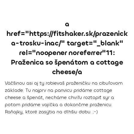
a
href="https://fitshaker.sk/prazenick
a-trosku-inac/" target="_blank"
rel="noopener noreferrer"11:
Praženica so špenátom a cottage
cheese/a
Väčšinou asi aj ty robievaš praženičku na cibuľovom
základe. Tu najprv na panvicu pridáme cottage
cheese a špenát, necháme chvíľu roztopiť syr a
potom pridáme vajíčka a dokončme praženicu.
Raňajky, ktoré zasýtia na dlhšiu dobu. ;-)