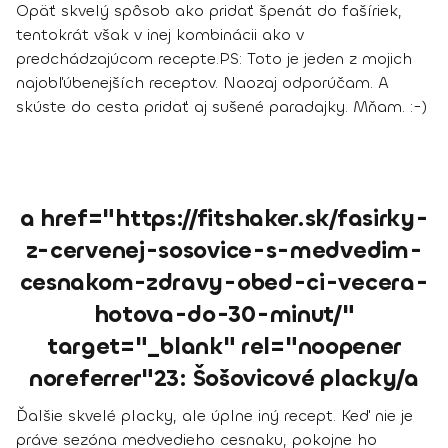
Opäť skvelý spôsob ako pridať špenát do fašíriek,
tentokrát však v inej kombinácii ako v
predchádzajúcom recepte.
PS: Toto je jeden z mojich
najobľúbenejších receptov. Naozaj odporúčam. A
skúste do cesta pridať aj sušené paradajky. Mňam. :-)
a href="https://fitshaker.sk/fasirky-
z-cervenej-sosovice-s-medvedim-
cesnakom-zdravy-obed-ci-vecera-
hotova-do-30-minut/"
target="_blank" rel="noopener
noreferrer"23: Šošovicové placky/a
Ďalšie skvelé placky, ale úplne iný recept. Keď nie je
práve sezóna medvedieho cesnaku, pokojne ho