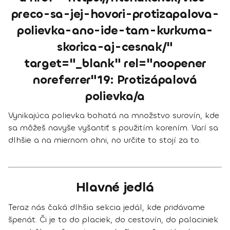
preco-sa-jej-hovori-protizapalova-
polievka-ano-ide-tam-kurkuma-
skorica-aj-cesnak/"
target="_blank" rel="noopener
noreferrer"19: Protizápalová
polievka/a
Vynikajúca polievka bohatá na množstvo surovín, kde
sa môžeš navyše vyšantiť s použitím korením. Varí sa
dlhšie a na miernom ohni, no určite to stojí za to.
Hlavné jedlá
Teraz nás čaká dlhšia sekcia jedál, kde pridávame
špenát. Či je to do placiek, do cestovín, do palaciniek