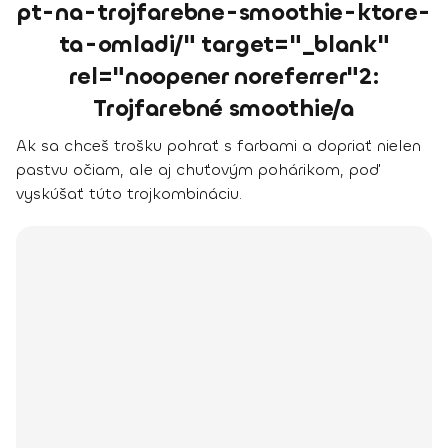
pt-na-trojfarebne-smoothie-ktore-
ta-omladi/" target="_blank"
rel="noopener noreferrer"2:
Trojfarebné smoothie/a
Ak sa chceš trošku pohrať s farbami a dopriať nielen
pastvu očiam, ale aj chuťovým pohárikom, poď
vyskúšať túto trojkombináciu.