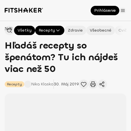
Prihlásenie
NaN
Všetky
Recepty
Zdravie
Všeobecné
Cvičen
Hľadáš recepty so
špenátom? Tu ich nájdeš
viac než 50
Nika
Klasko
30. Máj 2019
Recepty