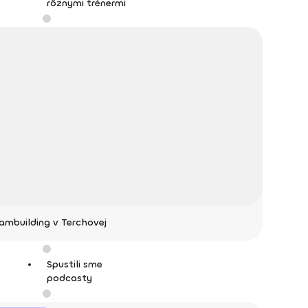
rôznymi trénermi
ambuilding v Terchovej
Spustili sme
podcasty