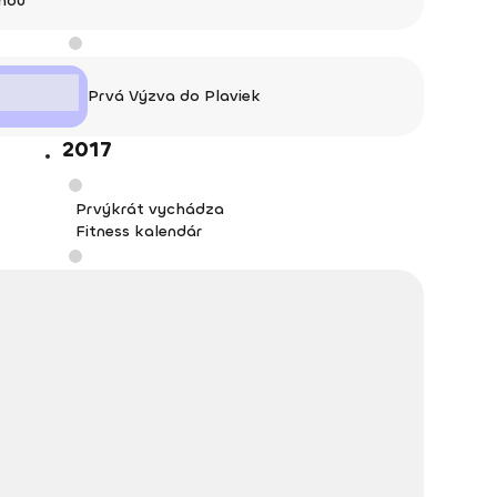
nou
Prvá Výzva do Plaviek
2017
Prvýkrát vychádza
Fitness kalendár