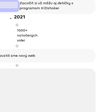
Zacvičiť si už môžu aj detičky s
programom KIDshaker
2021
1000+
natočených
videí
pustili sme nový web