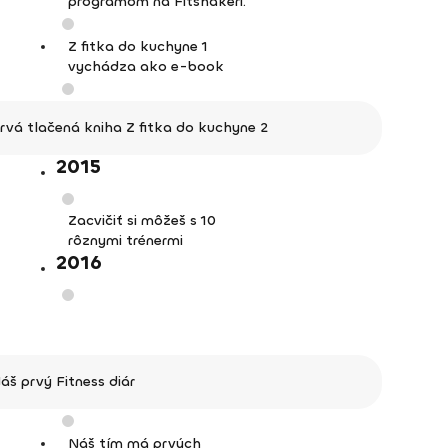
programom na Fitshakeri.
Z fitka do kuchyne 1
vychádza ako e-book
rvá tlačená kniha Z fitka do kuchyne 2
2015
Zacvičiť si môžeš s 10
rôznymi trénermi
2016
áš prvý Fitness diár
Náš tím má prvých