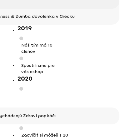
tness & Zumba dovolenka v Grécku
2019
Náš tím má 10
členov
Spustili sme pre
vás eshop
2020
ychádzajú Zdraví papkáči
Zacvičiť si môžeš s 20