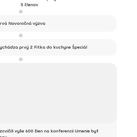
5 členov
rvá Novoročná výzva
ychádza prvý Z Fitka do kuchyne Špeciál
zcvičili vyše 600 žien na konferencii Umenie byť