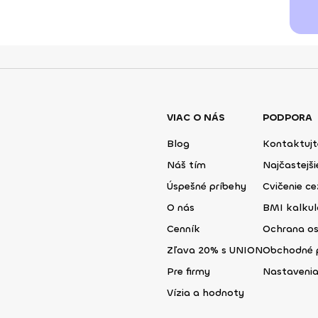
VIAC O NÁS
PODPORA
Blog
Kontaktujt
Náš tím
Najčastejš
Úspešné príbehy
Cvičenie ce
O nás
BMI kalku
Cenník
Ochrana o
Zľava 20% s UNION
Obchodné 
Pre firmy
Nastavenia
Vízia a hodnoty