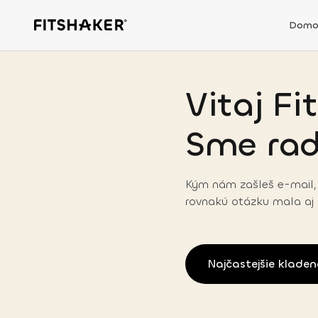
Domo
Vitaj Fi
Sme radi
Kým nám zašleš e-mail, 
rovnakú otázku mala aj 
Najčastejšie klade