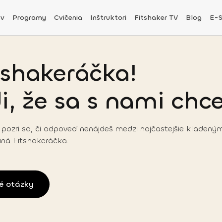
v
Programy
Cvičenia
Inštruktori
Fitshaker TV
Blog
E-
tshakeráčka!
, že sa s nami chce
pozri sa, či odpoveď nenájdeš medzi najčastejšie kladený
iná Fitshakeráčka.
né otázky