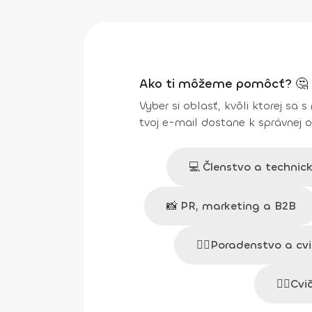
Ako ti môžeme pomôcť? 🤔
Vyber si oblasť, kvôli ktorej sa s
tvoj e-mail dostane k správnej 
💻
Členstvo a technic
📸
PR, marketing a B2B
👩‍⚕️
Poradenstvo a cvi
🧘‍♀️
Cvi