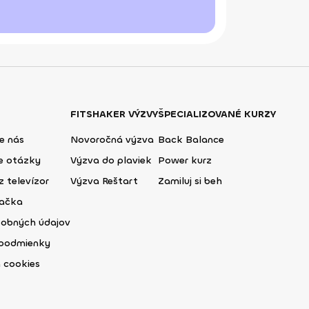
FITSHAKER VÝZVY
ŠPECIALIZOVANÉ KURZY
e nás
Novoročná výzva
Back Balance
ie otázky
Výzva do plaviek
Power kurz
z televízor
Výzva Reštart
Zamiluj si beh
lačka
sobných údajov
podmienky
 cookies