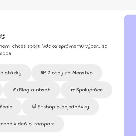
🤔
 nami chceš spojiť.
Vďaka správnemu výberu sa
osobe.
ké otázky
💸
Platby za členstvo
✍️
️Blog a obsah
👫
Spolupráce
čenie
🛒
E-shop a objednávky
čebné videá a komparz