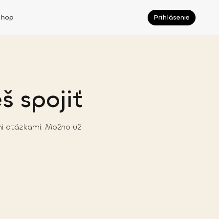
Shop
Prihlásenie
š spojiť
mi otázkami. Možno už