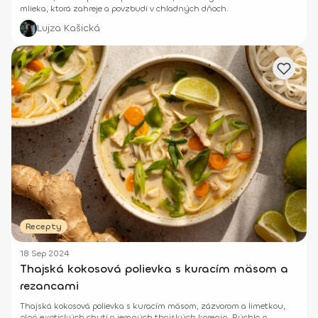
mlieka, ktorá zahreje a povzbudí v chladných dňoch.
Lujza Kašická
Recepty
18 Sep 2024
Thajská kokosová polievka s kuracím mäsom a
rezancami
Thajská kokosová polievka s kuracím mäsom, zázvorom a limetkou,
plná exotických chutí a jemných thajských korenín. Rýchla a