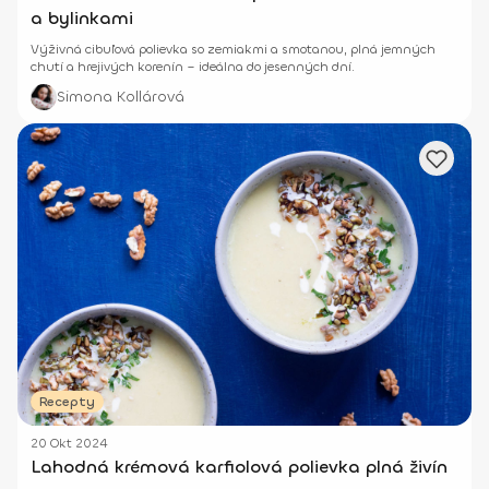
a bylinkami
Výživná cibuľová polievka so zemiakmi a smotanou, plná jemných
chutí a hrejivých korenín – ideálna do jesenných dní.
Simona Kollárová
Recepty
20 Okt 2024
Lahodná krémová karfiolová polievka plná živín