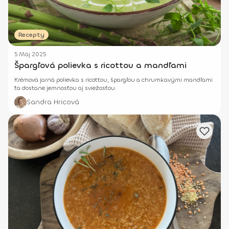
Recepty
5 Máj 2025
Špargľová polievka s ricottou a mandľami
Krémová jarná polievka s ricottou, špargľou a chrumkavými mandľami
ťa dostane jemnosťou aj sviežosťou.
Sandra Hricová