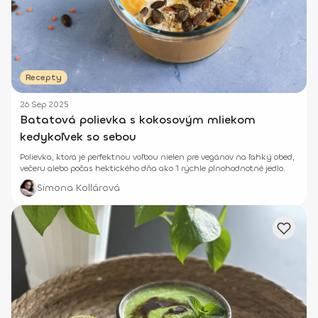
Recepty
26 Sep 2025
Batatová polievka s kokosovým mliekom
kedykoľvek so sebou
Polievka, ktorá je perfektnou voľbou nielen pre vegánov na ľahký obed,
večeru alebo počas hektického dňa ako 1 rýchle plnohodnotné jedlo.
Simona Kollárová