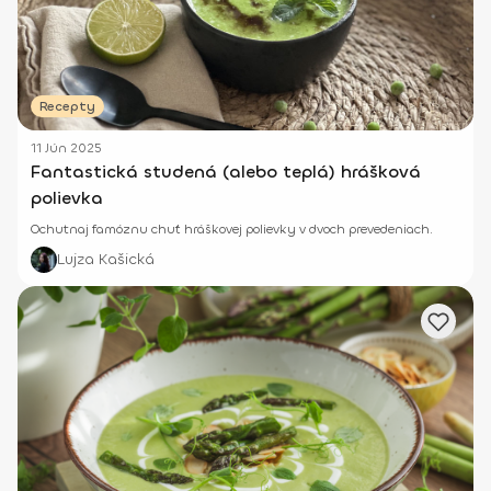
Recepty
11 Jún 2025
Fantastická studená (alebo teplá) hrášková
polievka
Ochutnaj famóznu chuť hráškovej polievky v dvoch prevedeniach.
Lujza Kašická