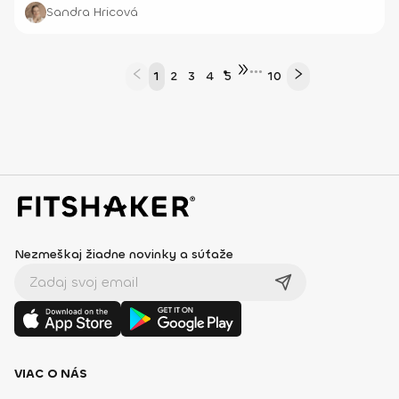
Sandra Hricová
•••
1
2
3
4
5
10
Nezmeškaj žiadne novinky a súťaže
VIAC O NÁS