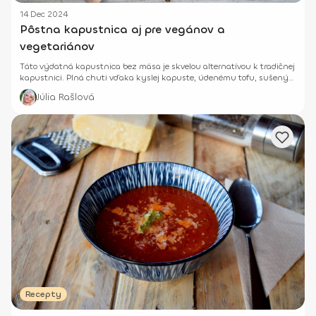
14 Dec 2024
Pôstna kapustnica aj pre vegánov a
vegetariánov
Táto výdatná kapustnica bez mäsa je skvelou alternatívou k tradičnej
kapustnici. Plná chuti vďaka kyslej kapuste, údenému tofu, sušeným
hríbom a vegetariánskej klobáse.
Júlia Rašlová
Recepty