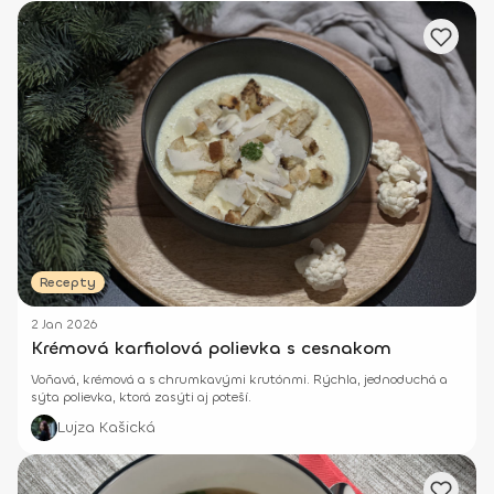
Recepty
2 Jan 2026
Krémová karfiolová polievka s cesnakom
Voňavá, krémová a s chrumkavými krutónmi. Rýchla, jednoduchá a
sýta polievka, ktorá zasýti aj poteší.
Lujza Kašická