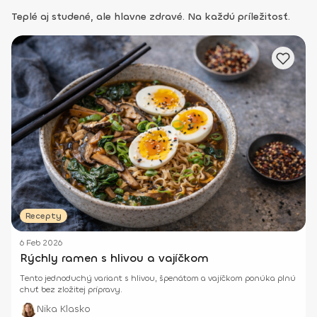
Teplé aj studené, ale hlavne zdravé. Na každú príležitosť.
Recepty
6 Feb 2026
Rýchly ramen s hlivou a vajíčkom
Tento jednoduchý variant s hlivou, špenátom a vajíčkom ponúka plnú
chuť bez zložitej prípravy.
Nika Klasko