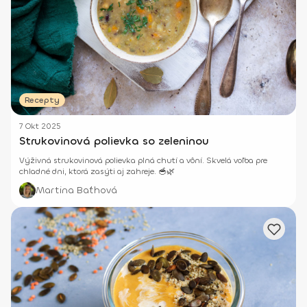
Recepty
7 Okt 2025
Strukovinová polievka so zeleninou
Výživná strukovinová polievka plná chutí a vôní. Skvelá voľba pre
chladné dni, ktorá zasýti aj zahreje. 🥣🌿
Martina Baťhová