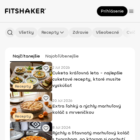
Prihlásenie
Všetky
Recepty
Zdravie
Všeobecné
Cvičen
Najčítanejšie
Najobľúbenejšie
2 Júl 2026
Cuketa kráľovná leta - najlepšie
cuketové recepty, ktoré musíte
vyskúšať
Recepty
20 Júl 2026
Extra ľahký a rýchly marhuľový
koláč s mrveničkou
Recepty
8 Júl 2024
Rýchly a šťavnatý marhuľový koláč
s tvarohom, na ktorom si pochutí