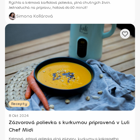
Rýchla a krémová karfiolová polievka, plná chutných živín.
Jednoduchá na prípravu, hotová do 60 minút!
Simona Kollárová
Recepty
8 Okt 2024
Zázvorová polievka s kurkumou pripravená v Luli
Chef Midi
Krémová, zdravá polievka plná zázvoru, kurkumy a kokosového