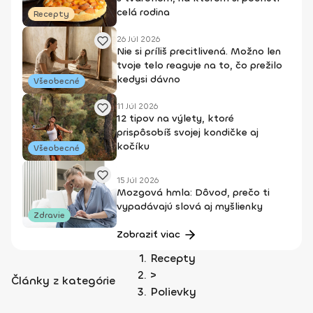
celá rodina
Recepty
26 Júl 2026
Nie si príliš precitlivená. Možno len
tvoje telo reaguje na to, čo prežilo
kedysi dávno
Všeobecné
11 Júl 2026
12 tipov na výlety, ktoré
prispôsobíš svojej kondičke aj
kočíku
Všeobecné
15 Júl 2026
Mozgová hmla: Dôvod, prečo ti
vypadávajú slová aj myšlienky
Zdravie
Zobraziť viac
Recepty
>
Články z kategórie
Polievky