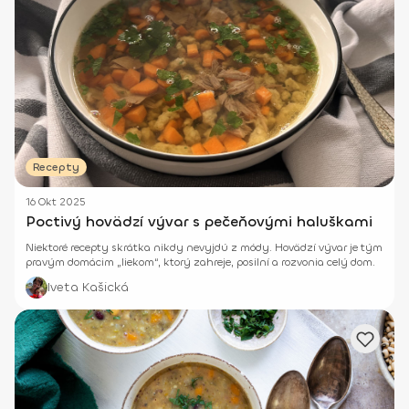
Recepty
16 Okt 2025
Poctivý hovädzí vývar s pečeňovými haluškami
Niektoré recepty skrátka nikdy nevyjdú z módy. Hovädzí vývar je tým
pravým domácim „liekom“, ktorý zahreje, posilní a rozvonia celý dom.
Iveta Kašická