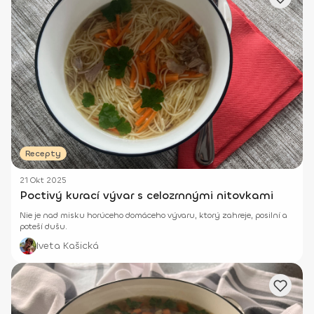
Recepty
21 Okt 2025
Poctivý kurací vývar s celozrnnými nitovkami
Nie je nad misku horúceho domáceho vývaru, ktorý zahreje, posilní a
poteší dušu.
Iveta Kašická