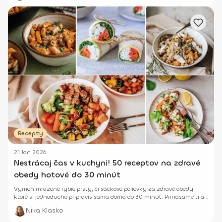
Recepty
21 Jan 2026
Nestrácaj čas v kuchyni! 50 receptov na zdravé
obedy hotové do 30 minút
Vymeň mrazené rybie prsty, či sáčkové polievky za zdravé obedy,
ktoré si jednoducho pripravíš sama doma do 30 minút. Prinášame ti až
24 inšpirácií. ;-)
Nika Klasko