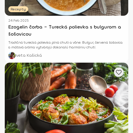
Recepty
24 Feb 2025
Ezogelin čorba – Turecká polievka s bulgurom a
šošovicou
Tradičná turecká polievka plná chuti a vône. Bulgur, červená šošovica
a mätová aróma vytvárajú dokonalú harmóniu chutí.
Iveta Kašická