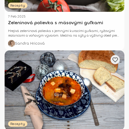
Recepty
7 Feb 2025
Zeleninová polievka s mäsovými guľkami
Hrejivá zeleninová polievka s jemnými kuracími guľkami, ryžovými
rezancami a voňavým vývarom. Ideálna na sýty a výživný obed pre
celú rodinu.
Sandra Hricová
Recepty