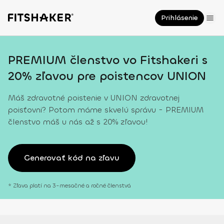
Prihlásenie
PREMIUM členstvo vo Fitshakeri s
20% zľavou pre poistencov UNION
Máš zdravotné poistenie v UNION zdravotnej
poisťovni? Potom máme skvelú správu - PREMIUM
členstvo máš u nás až s 20% zľavou!
Generovať kód na zľavu
* Zľava platí na 3-mesačné a ročné členstvá