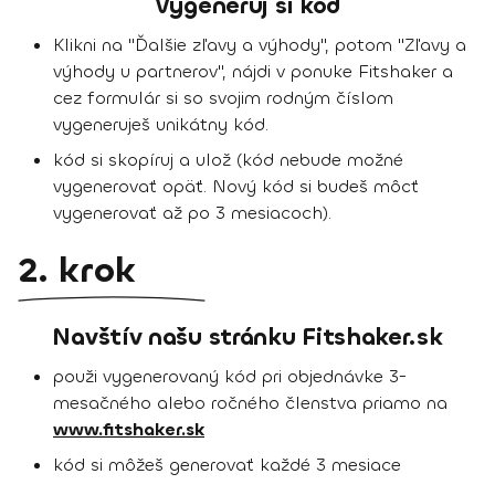
Vygeneruj si kód
Klikni na "Ďalšie zľavy a výhody", potom "Zľavy a
výhody u partnerov", nájdi v ponuke Fitshaker a
cez formulár si so svojim rodným číslom
vygeneruješ unikátny kód.
kód si skopíruj a ulož (kód nebude možné
vygenerovať opäť. Nový kód si budeš môcť
vygenerovať až po 3 mesiacoch).
2. krok
Navštív našu stránku Fitshaker.sk
použi vygenerovaný kód pri objednávke 3-
mesačného alebo ročného členstva priamo na
www.fitshaker.sk
kód si môžeš generovať každé 3 mesiace