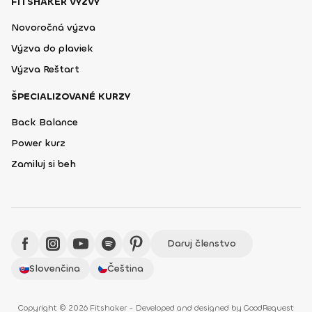
FITSHAKER VÝZVY
Novoročná výzva
Výzva do plaviek
Výzva Reštart
ŠPECIALIZOVANÉ KURZY
Back Balance
Power kurz
Zamiluj si beh
Daruj členstvo
Slovenčina
Čeština
Copyright © 2026 Fitshaker - Developed and designed by
GoodRequest