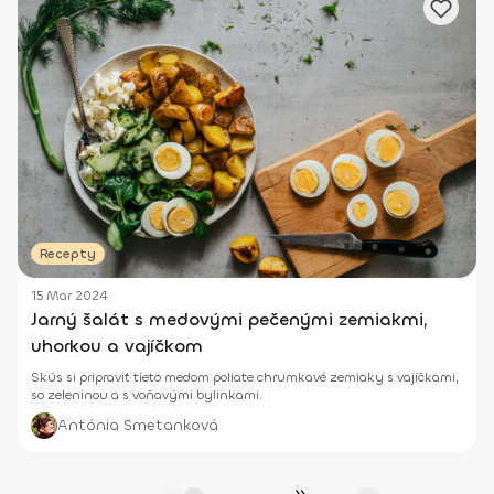
Recepty
15 Mar 2024
Jarný šalát s medovými pečenými zemiakmi,
uhorkou a vajíčkom
Skús si pripraviť tieto medom poliate chrumkavé zemiaky s vajíčkami,
so zeleninou a s voňavými bylinkami.
Antónia Smetanková