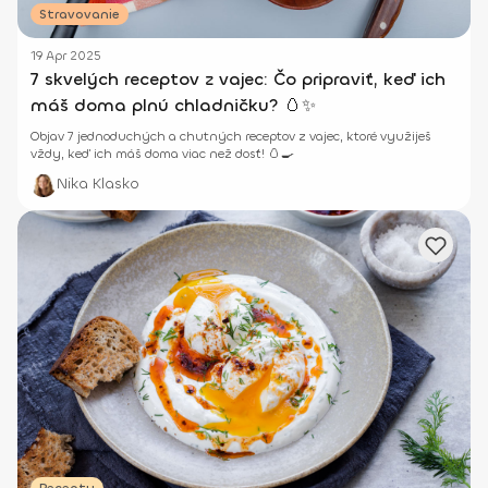
Stravovanie
19 Apr 2025
7 skvelých receptov z vajec: Čo pripraviť, keď ich
máš doma plnú chladničku? 🥚✨
Objav 7 jednoduchých a chutných receptov z vajec, ktoré využiješ
vždy, keď ich máš doma viac než dosť! 🥚🍳
Nika Klasko