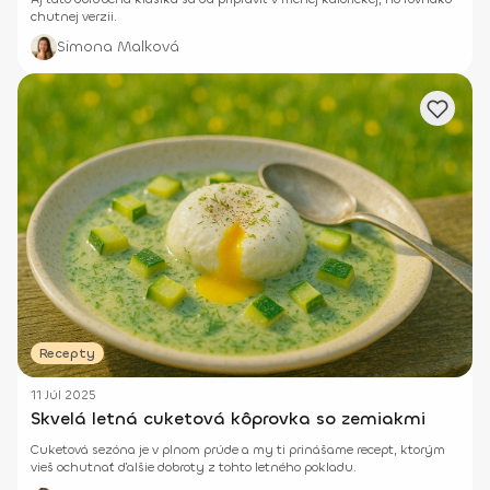
chutnej verzii.
Simona Malková
Recepty
11 Júl 2025
Skvelá letná cuketová kôprovka so zemiakmi
Cuketová sezóna je v plnom prúde a my ti prinášame recept, ktorým
vieš ochutnať ďalšie dobroty z tohto letného pokladu.