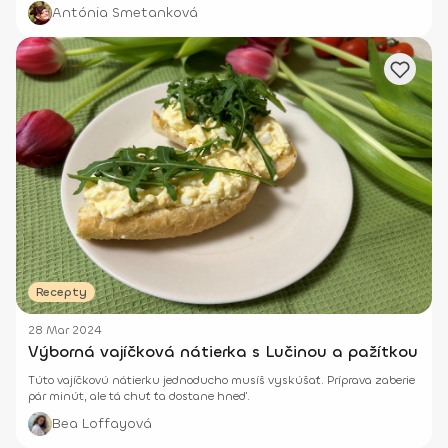
Antónia Smetanková
Recepty
28 Mar 2024
Výborná vajíčková nátierka s Lučinou a pažítkou
Túto vajíčkovú nátierku jednoducho musíš vyskúšať. Príprava zaberie
pár minút, ale tá chuť ťa dostane hneď.
Bea Loffayová