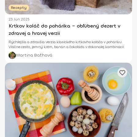
Recepty
23 Jún 2025
Krtkov koláč do pohárika – obľúbený dezert v
zdravej a hravej verzii
Rýchlejšia a zdravšia verzia klasického krtkovho koláča v poháriku.
Vláčne cesto, jemný krém, banán a čokoláda v dokonalej kombinácii.
Martina Baťhová