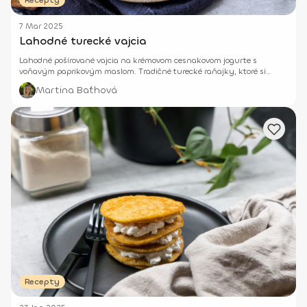
Recepty
7 Mar 2025
Lahodné turecké vajcia
Lahodné pošírované vajcia na krémovom cesnakovom jogurte s
voňavým paprikovým maslom. Tradičné turecké raňajky, ktoré si
zamiluješ aj na večeru!
Martina Baťhová
Recepty