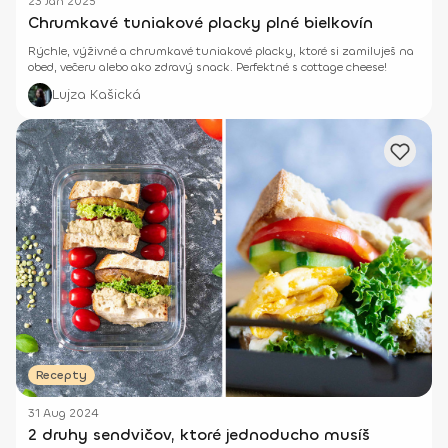
23 Jan 2025
Chrumkavé tuniakové placky plné bielkovín
Rýchle, výživné a chrumkavé tuniakové placky, ktoré si zamiluješ na
obed, večeru alebo ako zdravý snack. Perfektné s cottage cheese!
Lujza Kašická
Recepty
31 Aug 2024
2 druhy sendvičov, ktoré jednoducho musíš