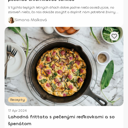
V týchto teplých letných dňoch dobre padne niečo osviežujúce, no
zároveň niečo, čo nás dokáže zasýtiť a doplniť nám potrebné živiny.
Skús preto túto neodolateľnú studenú polievku z paradajok.
Simona Malková
Recepty
17 Apr 2024
Lahodná frittata s pečenými reďkovkami a so
špenátom