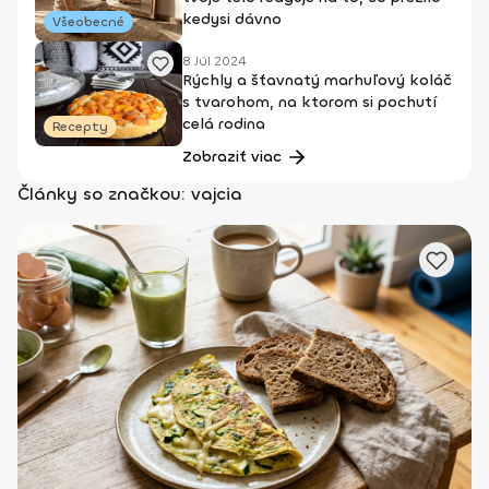
kedysi dávno
Všeobecné
8 Júl 2024
Rýchly a šťavnatý marhuľový koláč
s tvarohom, na ktorom si pochutí
celá rodina
Recepty
Zobraziť viac
Články so značkou: vajcia