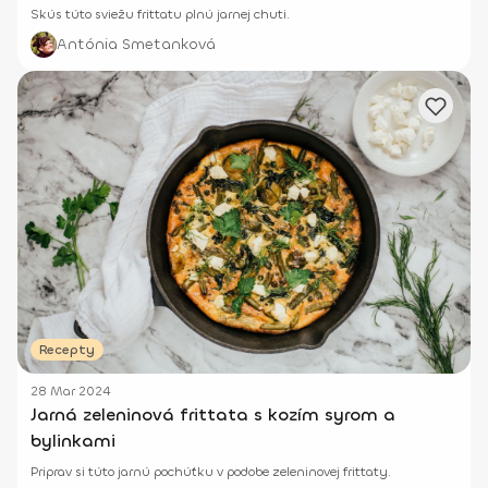
Skús túto sviežu frittatu plnú jarnej chuti.
Antónia Smetanková
Recepty
28 Mar 2024
Jarná zeleninová frittata s kozím syrom a
bylinkami
Priprav si túto jarnú pochúťku v podobe zeleninovej frittaty.