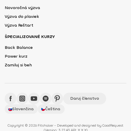
Novoročná výzva
Výzva do plaviek
Výzva Reštart
ŠPECIALIZOVANÉ KURZY
Back Balance
Power kurz
Zamiluj si beh
Daruj členstvo
Slovenčina
Čeština
Copyright © 2026 Fitshaker - Developed and designed by
GoodRequest
(
Version: 3.27.43 API: X.X.X
)