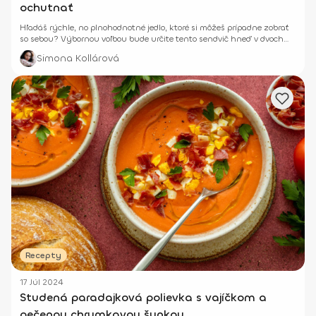
ochutnať
Hľadáš rýchle, no plnohodnotné jedlo, ktoré si môžeš prípadne zobrať
so sebou? Výbornou voľbou bude určite tento sendvič hneď v dvoch
verziách.
Simona Kollárová
Recepty
17 Júl 2024
Studená paradajková polievka s vajíčkom a
pečenou chrumkavou šunkou