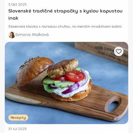
3 Okt 2025
Slovenské tradičné strapačky s kyslou kapustou
inak
Slovenská klasika s rovnakou chuťou, no menším množstvom kalórií.
Simona Malková
Recepty
31 Júl 2025