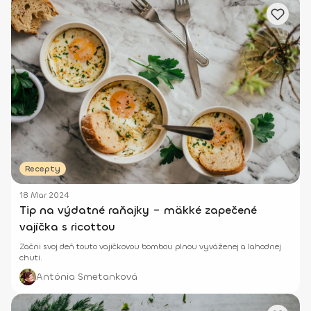
Recepty
18 Mar 2024
Tip na výdatné raňajky – mäkké zapečené
vajíčka s ricottou
Začni svoj deň touto vajíčkovou bombou plnou vyváženej a lahodnej
chuti.
Antónia Smetanková