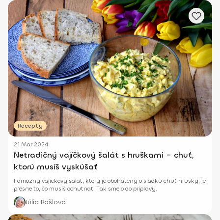
Recepty
21 Mar 2024
Netradičný vajíčkový šalát s hruškami – chuť,
ktorú musíš vyskúšať
Famózny vajíčkový šalát, ktorý je obohatený o sladkú chuť hrušky, je
presne to, čo musíš ochutnať. Tak smelo do prípravy.
Júlia Rašlová