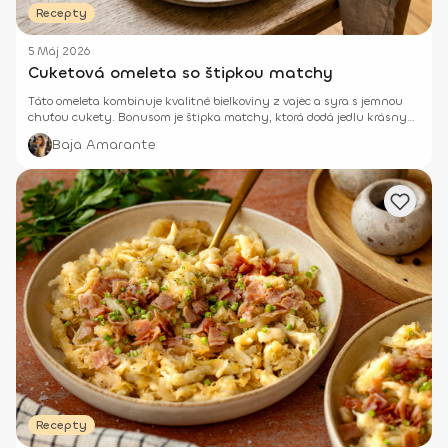
Recepty
5 Máj 2026
Cuketová omeleta so štipkou matchy
Táto omeleta kombinuje kvalitné bielkoviny z vajec a syra s jemnou
chuťou cukety. Bonusom je štipka matchy, ktorá dodá jedlu krásny
farebný nádych a obohatí ho o antioxidanty.
Baja Amarante
Recepty