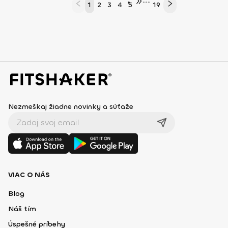
•••
1
2
3
4
5
19
Nezmeškaj žiadne novinky a súťaže
VIAC O NÁS
Blog
Náš tím
Úspešné príbehy