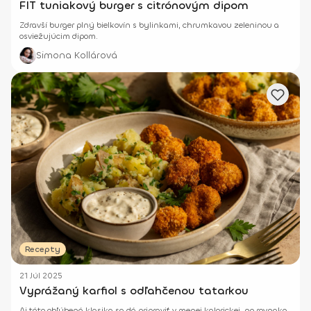
FIT tuniakový burger s citrónovým dipom
Zdravší burger plný bielkovín s bylinkami, chrumkavou zeleninou a
osviežujúcim dipom.
Simona Kollárová
Recepty
21 Júl 2025
Vyprážaný karfiol s odľahčenou tatarkou
Aj táto obľúbená klasika sa dá pripraviť v menej kalorickej, no rovnako