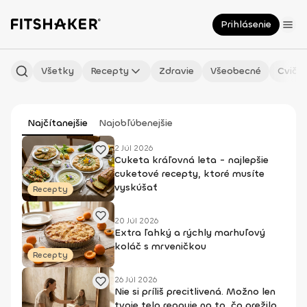
Prihlásenie
Všetky
Recepty
Zdravie
Všeobecné
Cvičen
Najčítanejšie
Najobľúbenejšie
2 Júl 2026
Cuketa kráľovná leta - najlepšie
cuketové recepty, ktoré musíte
vyskúšať
Recepty
20 Júl 2026
Extra ľahký a rýchly marhuľový
koláč s mrveničkou
Recepty
26 Júl 2026
Nie si príliš precitlivená. Možno len
tvoje telo reaguje na to, čo prežilo