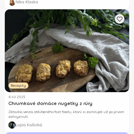
Nika Klasko
Recepty
4 Júl 2025
Chrumkavé domáce nugetky z rúry
Zdravšia verzia obľúbeného fast foodu, ktorú si zamiluješ už po prvom
zahryznutí.
Lujza Kašická