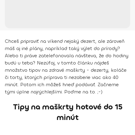
Chceš pripraviť na víkend nejaký dezert, ale zároveň
máš aj iné plány, napríklad taký výlet do prírody?
Alebo ti práve zatelefonovala návšteva, že do hodiny
budú u teba? Nezúfaj, v tomto článku nájdeš
množstvo tipov na zdravé maškrty - dezerty, koláče
či torty, ktorých príprava ti nezaberie viac ako 40
minút. Potom ich môžeš hneď podávať. Začneme
tými úplne najrýchlejšími. Poďme na to. ;-)
Tipy na maškrty hotové do 15
minút