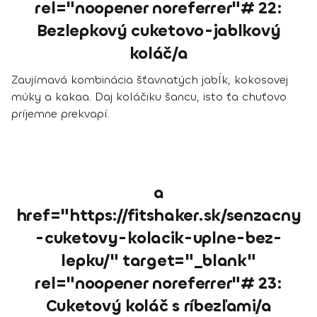
rel="noopener noreferrer"# 22:
Bezlepkový cuketovo-jablkový
koláč/a
Zaujímavá kombinácia šťavnatých jabĺk, kokosovej
múky a kakaa. Daj koláčiku šancu, isto ťa chuťovo
príjemne prekvapí.
a
href="https://fitshaker.sk/senzacny
-cuketovy-kolacik-uplne-bez-
lepku/" target="_blank"
rel="noopener noreferrer"# 23:
Cuketový koláč s ríbezľami/a