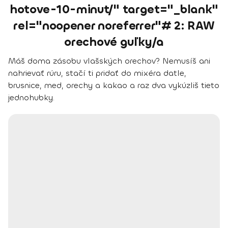
hotove-10-minut/" target="_blank"
rel="noopener noreferrer"# 2: RAW
orechové guľky/a
Máš doma zásobu vlašských orechov? Nemusíš ani
nahrievať rúru, stačí ti pridať do mixéra datle,
brusnice, med, orechy a kakao a raz dva vykúzliš tieto
jednohubky.