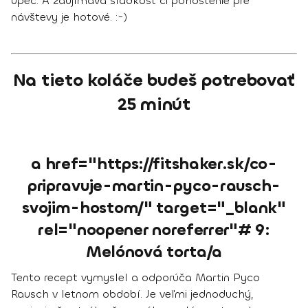
upeč. A zaujímavá sladkosť či pohostenie pre
návštevy je hotové. :-)
Na tieto koláče budeš potrebovať
25 minút
a href="https://fitshaker.sk/co-
pripravuje-martin-pyco-rausch-
svojim-hostom/" target="_blank"
rel="noopener noreferrer"# 9:
Melónová torta/a
Tento recept vymyslel a odporúča Martin Pyco
Rausch v letnom období. Je veľmi jednoduchý,