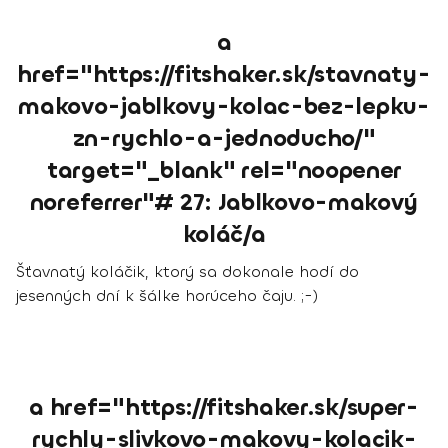
a
href="https://fitshaker.sk/stavnaty-
makovo-jablkovy-kolac-bez-lepku-
zn-rychlo-a-jednoducho/"
target="_blank" rel="noopener
noreferrer"# 27: Jablkovo-makový
koláč/a
Šťavnatý koláčik, ktorý sa dokonale hodí do
jesenných dní k šálke horúceho čaju. ;-)
a href="https://fitshaker.sk/super-
rychly-slivkovo-makovy-kolacik-