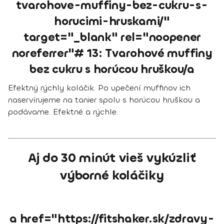
tvarohove-muffiny-bez-cukru-s-
horucimi-hruskami/"
target="_blank" rel="noopener
noreferrer"# 13: Tvarohové muffiny
bez cukru s horúcou hruškou/a
Efektný rýchly koláčik. Po upečení muffinov ich
naservírujeme na tanier spolu s horúcou hruškou a
podávame. Efektné a rýchle.
Aj do 30 minút vieš vykúzliť
výborné koláčiky
a href="https://fitshaker.sk/zdravy-