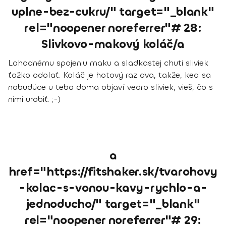
uplne-bez-cukru/" target="_blank"
rel="noopener noreferrer"# 28:
Slivkovo-makový koláč/a
Lahodnému spojeniu maku a sladkastej chuti sliviek
ťažko odolať. Koláč je hotový raz dva, takže, keď sa
nabudúce u teba doma objaví vedro sliviek, vieš, čo s
nimi urobiť. ;-)
a
href="https://fitshaker.sk/tvarohovy
-kolac-s-vonou-kavy-rychlo-a-
jednoducho/" target="_blank"
rel="noopener noreferrer"# 29: