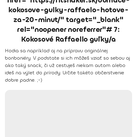
href="https://fitshaker.sk/domace-
kokosove-gulky-raffaelo-hotove-
za-20-minut/" target="_blank"
rel="noopener noreferrer"# 7:
Kokosové Raffaello guľky/a
Hodia sa napríklad aj na prípravu originálnej
bonboniéry. V podstate si ich môžeš vziať so sebou aj
ako taký snack, či už cestuješ niekam autom alebo
ideš na výlet do prírody. Určite takéto občerstvenie
dobre padne. ;-)