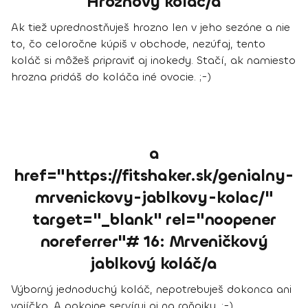
Hroznový koláč/a
Ak tiež uprednostňuješ hrozno len v jeho sezóne a nie
to, čo celoročne kúpiš v obchode, nezúfaj, tento
koláč si môžeš pripraviť aj inokedy. Stačí, ak namiesto
hrozna pridáš do koláča iné ovocie. ;-)
a
href="https://fitshaker.sk/genialny-
mrvenickovy-jablkovy-kolac/"
target="_blank" rel="noopener
noreferrer"# 16: Mrveničkový
jablkový koláč/a
Výborný jednoduchý koláč, nepotrebuješ dokonca ani
vajíčko. A pokojne servíruj aj na raňajky. ;-)