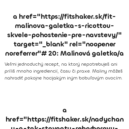
a href="https://fitshaker.sk/fit-
malinova-galetka-s-ricottou-
skvele-pohostenie-pre-navstevy/"
target="_blank" rel="noopener
noreferrer"# 20: Malinová galetka/a
Veľmi jednoduchý recept, na ktorý nepotrebuješ ani
príliš mnoho ingrediencií, času či praxe. Maliny môžeš
nahradiť pokojne hocijakým iným bobuľovým ovocím.
a
href="https://fitshaker.sk/nadychan
y-a-tak-stavnaty-rebarborovy-