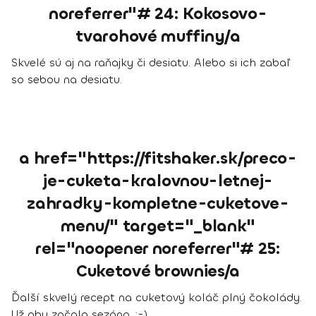
noreferrer"# 24: Kokosovo-
tvarohové muffiny/a
Skvelé sú aj na raňajky či desiatu. Alebo si ich zabaľ
so sebou na desiatu.
a href="https://fitshaker.sk/preco-
je-cuketa-kralovnou-letnej-
zahradky-kompletne-cuketove-
menu/" target="_blank"
rel="noopener noreferrer"# 25:
Cuketové brownies/a
Ďalší skvelý recept na cuketový koláč plný čokolády.
Už aby začala sezóna. :-)