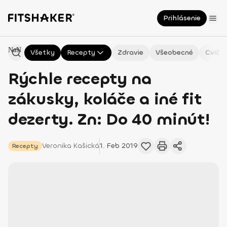
Prihlásenie
NaN
Všetky
Recepty
Zdravie
Všeobecné
Cvičen
Rýchle recepty na
zákusky, koláče a iné fit
dezerty. Zn: Do 40 minút!
Veronika
Kašická
1. Feb 2019
Recepty