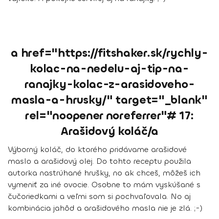
a href="https://fitshaker.sk/rychly-
kolac-na-nedelu-aj-tip-na-
ranajky-kolac-z-arasidoveho-
masla-a-hrusky/" target="_blank"
rel="noopener noreferrer"# 17:
Arašidový koláč/a
Výborný koláč, do ktorého pridávame arašidové
maslo a arašidový olej. Do tohto receptu použila
autorka nastrúhané hrušky, no ak chceš, môžeš ich
vymeniť za iné ovocie. Osobne to mám vyskúšané s
čučoriedkami a veľmi som si pochvaľovala. No aj
kombinácia jahôd a arašidového masla nie je zlá. ;-)