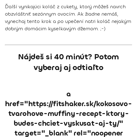
Ďalší vynikajúci koláč z cukety, ktorý môžeš navrch
obzvláštniť sezónnym ovocím. Ak žiadne nemáš,
vynechaj tento krok a po upečení natri koláč nejakým
dobrým domácim kyselkavým džemom. ;-)
Nájdeš si 40 minút? Potom
vyberaj aj odtiaľto
a
href="https://fitshaker.sk/kokosovo-
tvarohove-muffiny-recept-ktory-
budes-chciet-vyskusat-aj-ty/"
target="_blank" rel="noopener