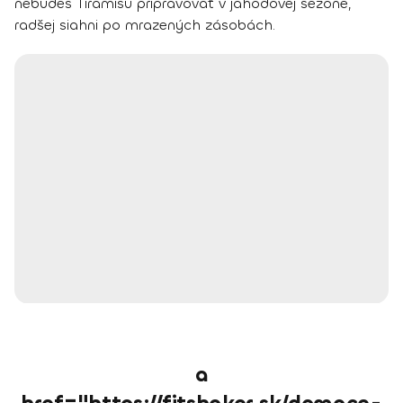
nebudeš Tiramisu pripravovať v jahodovej sezóne,
radšej siahni po mrazených zásobách.
a