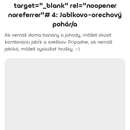
target="_blank" rel="noopener
noreferrer"# 4: Jablkovo-orechový
pohár/a
Ak nemáš doma banány a jahody, môžeš skúsiť
kombináciu jabĺk a orieškov. Prípadne, ak nemáš
jablká, môžeš vyskúšať hrušky. ;-)