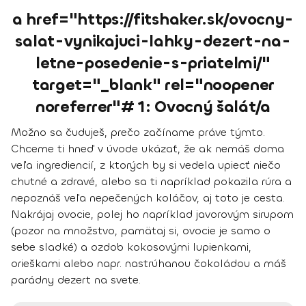
a href="https://fitshaker.sk/ovocny-
salat-vynikajuci-lahky-dezert-na-
letne-posedenie-s-priatelmi/"
target="_blank" rel="noopener
noreferrer"# 1: Ovocný šalát/a
Možno sa čuduješ, prečo začíname práve týmto.
Chceme ti hneď v úvode ukázať, že ak nemáš doma
veľa ingrediencií, z ktorých by si vedela upiecť niečo
chutné a zdravé, alebo sa ti napríklad pokazila rúra a
nepoznáš veľa nepečených koláčov, aj toto je cesta.
Nakrájaj ovocie, polej ho napríklad javorovým sirupom
(pozor na množstvo, pamätaj si, ovocie je samo o
sebe sladké) a ozdob kokosovými lupienkami,
orieškami alebo napr. nastrúhanou čokoládou a máš
parádny dezert na svete.