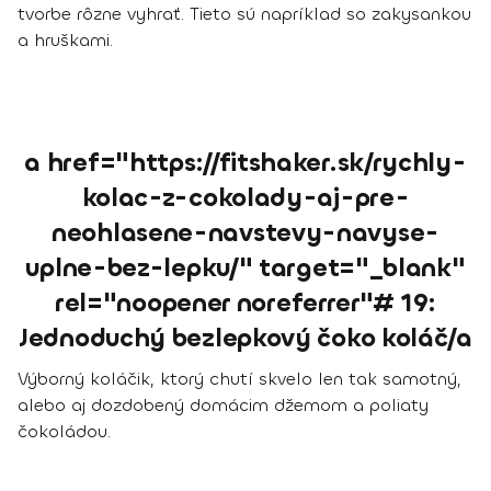
tvorbe rôzne vyhrať. Tieto sú napríklad so zakysankou
a hruškami.
a href="https://fitshaker.sk/rychly-
kolac-z-cokolady-aj-pre-
neohlasene-navstevy-navyse-
uplne-bez-lepku/" target="_blank"
rel="noopener noreferrer"# 19:
Jednoduchý bezlepkový čoko koláč/a
Výborný koláčik, ktorý chutí skvelo len tak samotný,
alebo aj dozdobený domácim džemom a poliaty
čokoládou.