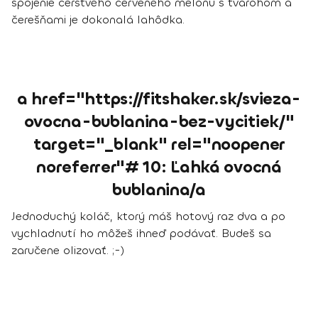
spojenie čerstvého červeného melónu s tvarohom a
čerešňami je dokonalá lahôdka.
a href="https://fitshaker.sk/svieza-
ovocna-bublanina-bez-vycitiek/"
target="_blank" rel="noopener
noreferrer"# 10: Ľahká ovocná
bublanina/a
Jednoduchý koláč, ktorý máš hotový raz dva a po
vychladnutí ho môžeš ihneď podávať. Budeš sa
zaručene olizovať. ;-)