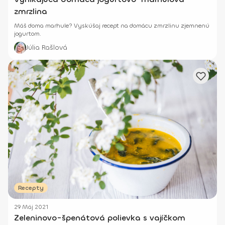
zmrzlina
Máš doma marhule? Vyskúšaj recept na domácu zmrzlinu zjemnenú
jogurtom.
Júlia Rašlová
Recepty
29 Máj 2021
Zeleninovo-špenátová polievka s vajíčkom