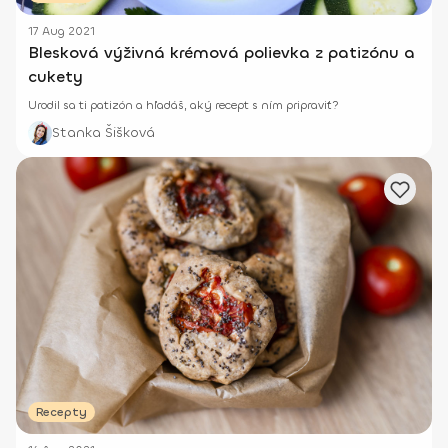
17 Aug 2021
Blesková výživná krémová polievka z patizónu a
cukety
Urodil sa ti patizón a hľadáš, aký recept s ním pripraviť?
Stanka Šišková
Recepty