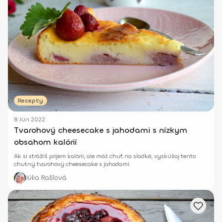
Recepty
8 Jún 2022
Tvarohový cheesecake s jahodami s nízkym
obsahom kalórií
Ak si strážiš príjem kalórií, ale máš chuť na sladké, vyskúšaj tento
chutný tvarohový cheesecake s jahodami.
Júlia Rašlová