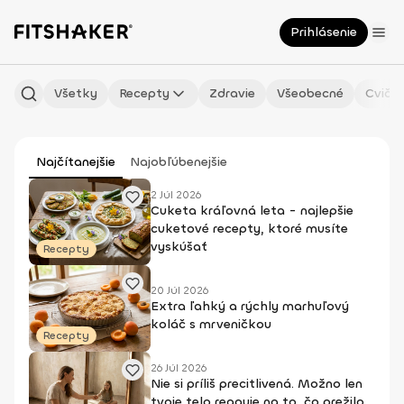
Prihlásenie
Všetky
Recepty
Zdravie
Všeobecné
Cvičen
Najčítanejšie
Najobľúbenejšie
2 Júl 2026
Cuketa kráľovná leta - najlepšie
cuketové recepty, ktoré musíte
vyskúšať
Recepty
20 Júl 2026
Extra ľahký a rýchly marhuľový
koláč s mrveničkou
Recepty
26 Júl 2026
Nie si príliš precitlivená. Možno len
tvoje telo reaguje na to, čo prežilo