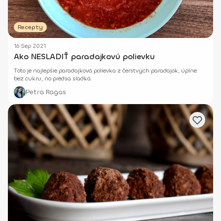
Recepty
16 Sep 2021
Ako NESLADIŤ paradajkovú polievku
Toto je najlepšie paradajková polievka z čerstvých paradajok, úplne
bez cukru, no predsa sladká.
Petra Ragas