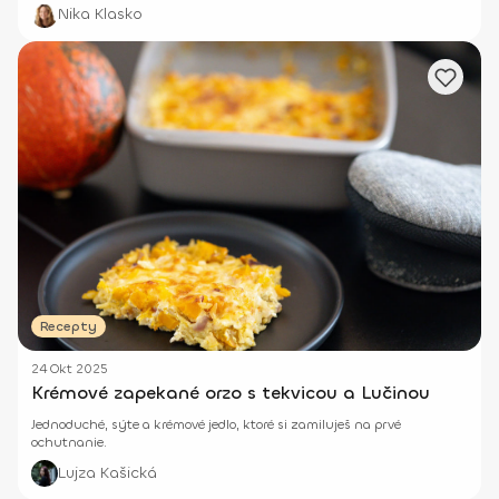
Nika Klasko
Recepty
24 Okt 2025
Krémové zapekané orzo s tekvicou a Lučinou
Jednoduché, sýte a krémové jedlo, ktoré si zamiluješ na prvé
ochutnanie.
Lujza Kašická