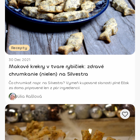
Recepty
30 Dec 2021
Makové krekry v tvare rybičiek: zdravé
chrumkanie (nielen) na Silvestra
Čo chrumkať napr. na Silvestra? Vymeň kupované slanosti plné Ečok
za doma pripravené len z pár ingrediencií.
Júlia Rašlová