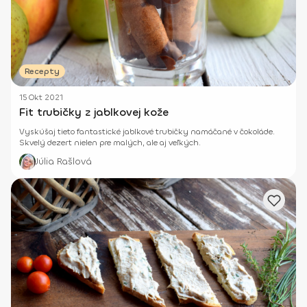
Recepty
15 Okt 2021
Fit trubičky z jablkovej kože
Vyskúšaj tieto fantastické jablkové trubičky namáčané v čokoláde.
Skvelý dezert nielen pre malých, ale aj veľkých.
Júlia Rašlová