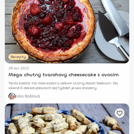
Recepty
28 Jan 2022
Mega chutný tvarohový cheesecake s ovocím
Tento koláčik má málo kalórií a celkom slušný obsah bielkovín. Na
víkend či desiatu/olovrant cez týždeň je ako stvorený.
Júlia Rašlová