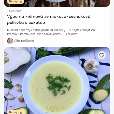
Recepty
1 Sep 2021
Výborná krémová zemiakovo-cesnaková
polievka s cuketou
K jeseni neodmysliteľne patria aj polievky. Tu nájdeš recept na
krémovú zemiakovo-cesnakovú polievku s cuketou.
Júlia Rašlová
Recepty