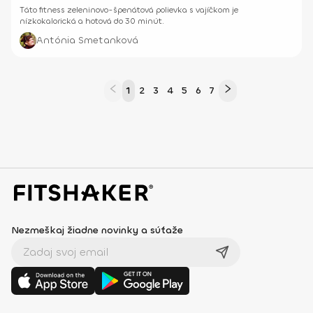
Táto fitness zeleninovo-špenátová polievka s vajíčkom je
nízkokalorická a hotová do 30 minút.
Antónia Smetanková
1
2
3
4
5
6
7
Nezmeškaj žiadne novinky a súťaže