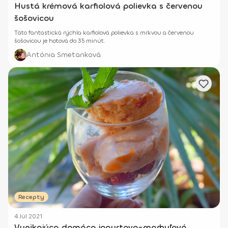
Hustá krémová karfiolová polievka s červenou
šošovicou
Táto fantastická rýchla karfiolová polievka s mrkvou a červenou
šošovicou je hotová do 35 minút.
Antónia Smetanková
Recepty
4 Júl 2021
Vynikajúca domáca jogurtovo-marhuľová