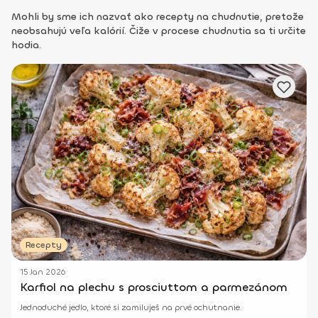
Mohli by sme ich nazvať ako recepty na chudnutie, pretože
neobsahujú veľa kalórií. Čiže v procese chudnutia sa ti určite
hodia.
Recepty
15 Jan 2026
Karfiol na plechu s prosciuttom a parmezánom
Jednoduché jedlo, ktoré si zamiluješ na prvé ochutnanie.