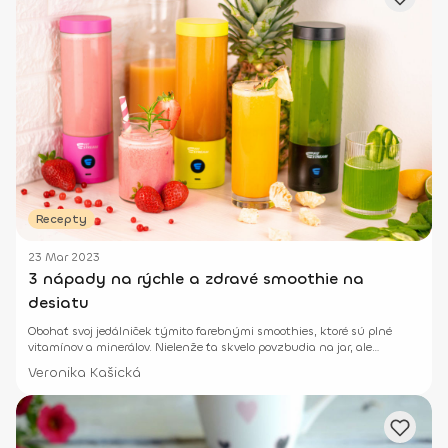
Recepty
23 Mar 2023
3 nápady na rýchle a zdravé smoothie na
desiatu
Obohať svoj jedálniček týmito farebnými smoothies, ktoré sú plné
vitamínov a minerálov. Nielenže ťa skvelo povzbudia na jar, ale
príjemne osviežia aj v letných mesiacoch.
Veronika Kašická