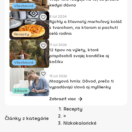
kedysi dávno
Všeobecné
8 Júl 2024
Rýchly a šťavnatý marhuľový koláč
s tvarohom, na ktorom si pochutí
celá rodina
Recepty
11 Júl 2026
12 tipov na výlety, ktoré
prispôsobíš svojej kondičke aj
kočíku
Všeobecné
15 Júl 2026
Mozgová hmla: Dôvod, prečo ti
vypadávajú slová aj myšlienky
Zdravie
Zobraziť viac
Recepty
>
Články z kategórie
Nízkokalorické