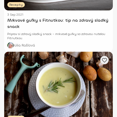
Recepty
3 Sep 2021
Mrkvové guľky s Fitnutkou: tip na zdravý sladký
snack
Priprav si zdravý sladký snack - mrkvové guľky so zdravou nutelou
Fitnutkou.
Júlia Rašlová