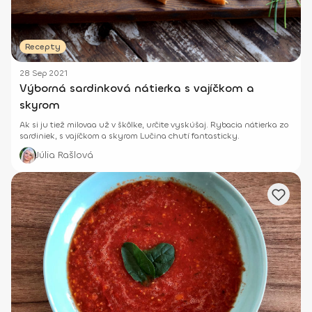
Recepty
28 Sep 2021
Výborná sardinková nátierka s vajíčkom a
skyrom
Ak si ju tiež milovaa už v škôlke, určite vyskúšaj. Rybacia nátierka zo
sardiniek, s vajíčkom a skyrom Lučina chutí fantasticky.
Júlia Rašlová