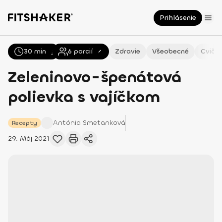
Prihlásenie
30 min
Všetky
Recepty
6
porcií
Zdravie
Všeobecné
Cvičen
Zeleninovo-špenátová
polievka s vajíčkom
Antónia
Smetanková
Recepty
29. Máj 2021