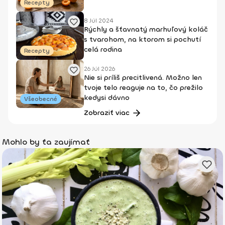
Recepty
8 Júl 2024
Rýchly a šťavnatý marhuľový koláč
s tvarohom, na ktorom si pochutí
celá rodina
Recepty
26 Júl 2026
Nie si príliš precitlivená. Možno len
tvoje telo reaguje na to, čo prežilo
kedysi dávno
Všeobecné
Zobraziť viac
Mohlo by ťa zaujímať