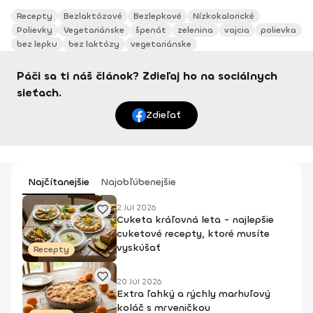
Recepty
Bezlaktózové
Bezlepkové
Nízkokalorické
Polievky
Vegetariánske
špenát
zelenina
vajcia
polievka
bez lepku
bez laktózy
vegetariánske
Páči sa ti náš článok? Zdieľaj ho na sociálnych
sieťach.
Zdieľať
Najčítanejšie
Najobľúbenejšie
2 Júl 2026
Cuketa kráľovná leta - najlepšie
cuketové recepty, ktoré musíte
vyskúšať
Recepty
20 Júl 2026
Extra ľahký a rýchly marhuľový
koláč s mrveničkou