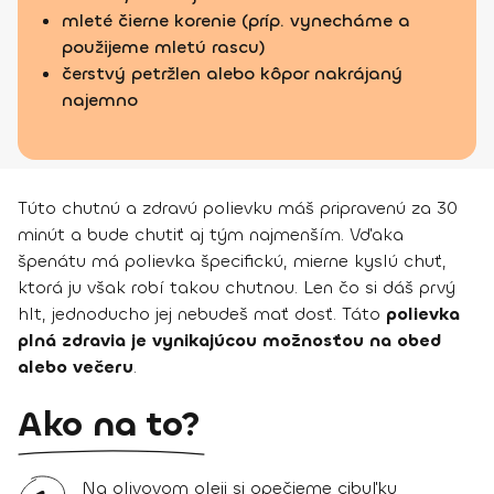
mleté čierne korenie (príp. vynecháme a
použijeme mletú rascu)
čerstvý petržlen alebo kôpor nakrájaný
najemno
Túto chutnú a zdravú polievku máš pripravenú za 30
minút a bude chutiť aj tým najmenším. Vďaka
špenátu má polievka špecifickú, mierne kyslú chuť,
ktorá ju však robí takou chutnou. Len čo si dáš prvý
hlt, jednoducho jej nebudeš mať dosť. Táto
polievka
plná zdravia je vynikajúcou možnosťou na obed
alebo večeru
.
Ako na to?
Na olivovom oleji si opečieme cibuľku