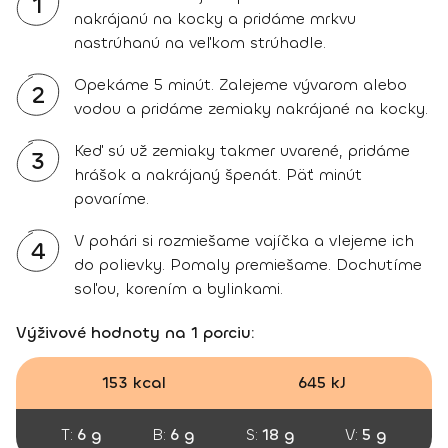
1
nakrájanú na kocky a pridáme mrkvu
nastrúhanú na veľkom strúhadle.
Opekáme 5 minút. Zalejeme vývarom alebo
2
vodou a pridáme zemiaky nakrájané na kocky.
Keď sú už zemiaky takmer uvarené, pridáme
3
hrášok a nakrájaný špenát. Päť minút
povaríme.
V pohári si rozmiešame vajíčka a vlejeme ich
4
do polievky. Pomaly premiešame. Dochutíme
soľou, korením a bylinkami.
Výživové hodnoty na 1 porciu:
153 kcal
645 kJ
T:
6 g
B:
6 g
S:
18 g
V:
5 g