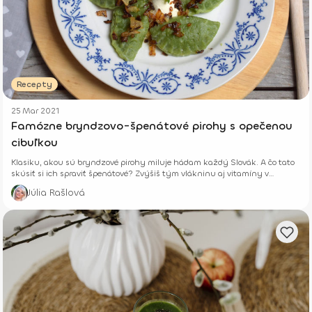
Recepty
25 Mar 2021
Famózne bryndzovo-špenátové pirohy s opečenou
cibuľkou
Klasiku, akou sú bryndzové pirohy miluje hádam každý Slovák. A čo tato
skúsiť si ich spraviť špenátové? Zvýšiš tým vlákninu aj vitamíny v
tradičnom jedle.
Júlia Rašlová