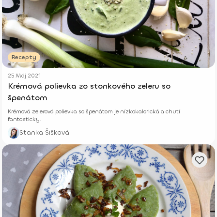
Recepty
25 Máj 2021
Krémová polievka zo stonkového zeleru so
špenátom
Krémová zelerová polievka so špenátom je nízkokalorická a chutí
fantasticky.
Stanka Šišková