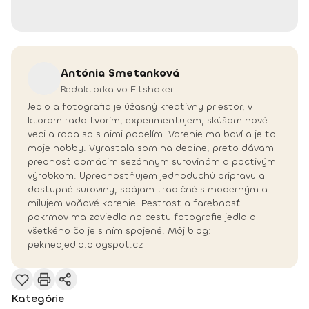
Antónia
Smetanková
Redaktorka vo Fitshaker
Jedlo a fotografia je úžasný kreatívny priestor, v
ktorom rada tvorím, experimentujem, skúšam nové
veci a rada sa s nimi podelím. Varenie ma baví a je to
moje hobby. Vyrastala som na dedine, preto dávam
prednosť domácim sezónnym surovinám a poctivým
výrobkom. Uprednostňujem jednoduchú prípravu a
dostupné suroviny, spájam tradičné s moderným a
milujem voňavé korenie. Pestrosť a farebnosť
pokrmov ma zaviedlo na cestu fotografie jedla a
všetkého čo je s ním spojené. Môj blog:
pekneajedlo.blogspot.cz
Kategórie