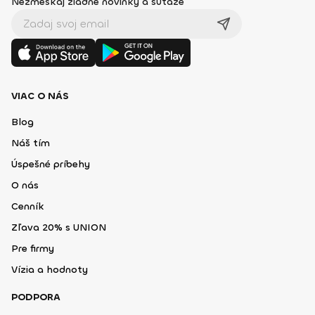
Nezmeškaj žiadne novinky a súťaže
VIAC O NÁS
Blog
Náš tím
Úspešné príbehy
O nás
Cenník
Zľava 20% s UNION
Pre firmy
Vízia a hodnoty
PODPORA