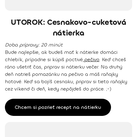
UTOROK: Cesnakovo-cuketová
nátierka
Doba prípravy:
20 minút
Bude najlepšie, ak budeš mať k nátierke domáci
chlebík, prípadne si kúpiš poctivé
pečivo
. Keď chceš
ráno ušetriť čas, priprav si nátierku večer. Na druhý
deň natrieš pomazánku na pečivo a máš raňajky
hotové. Keď sa bojíš cesnaku, priprav si tieto raňajky
cez víkend či deň, kedy nepôjdeš do práce. ;-)
Chcem si pozrieť recept na nátierku