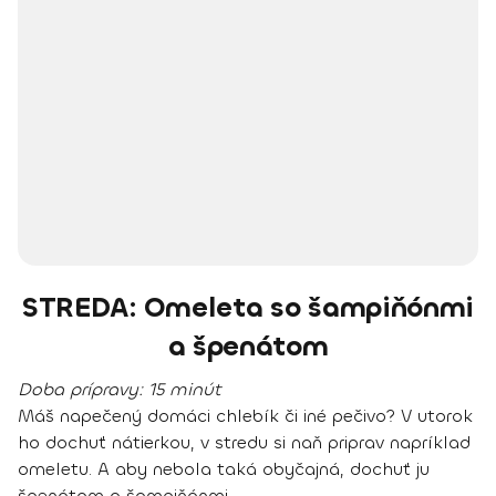
STREDA: Omeleta so šampiňónmi
a špenátom
Doba prípravy:
15 minút
Máš napečený domáci chlebík či iné pečivo? V utorok
ho dochuť nátierkou, v stredu si naň priprav napríklad
omeletu. A aby nebola taká obyčajná, dochuť ju
špenátom a šampiňónmi.