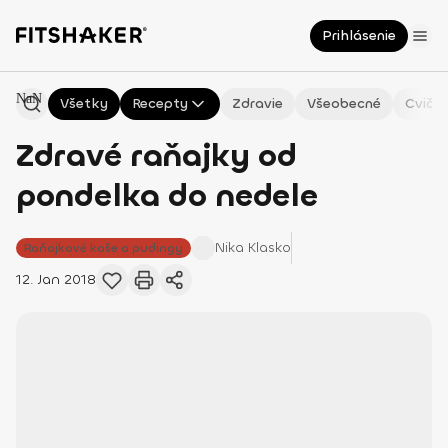
Prihlásenie
NaN
Všetky
Recepty
Zdravie
Všeobecné
Cvičen
Zdravé raňajky od
pondelka do nedele
Nika
Klasko
Raňajkové kaše a pudingy
12. Jan 2018