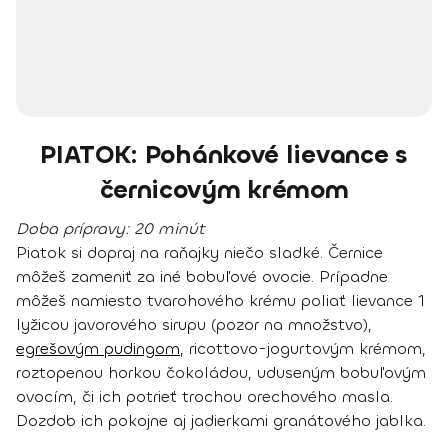
PIATOK: Pohánkové lievance s
černicovým krémom
Doba prípravy:
20 minút
Piatok si dopraj na raňajky niečo sladké. Černice
môžeš zameniť za iné bobuľové ovocie. Prípadne
môžeš namiesto tvarohového krému poliať lievance 1
lyžicou javorového sirupu (pozor na množstvo),
egrešovým pudingom
, ricottovo-jogurtovým krémom,
roztopenou horkou čokoládou, uduseným bobuľovým
ovocím, či ich potrieť trochou orechového masla.
Dozdob ich pokojne aj jadierkami granátového jablka.