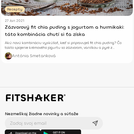
Recepty
27 Jan 2021
Zázvorový fit chia puding s jogurtom a hurmikaki:
táto kombinácia chutí si ťa získa
Akú novú kombináciu vyskúšať, keď si pripravuješ fit chia puding? Čo
takto spojenie krémového jogurtu so zázvorom, vanilkou a pyré z
hurmikaki?
Antónia Smetanková
Nezmeškaj žiadne novinky a súťaže