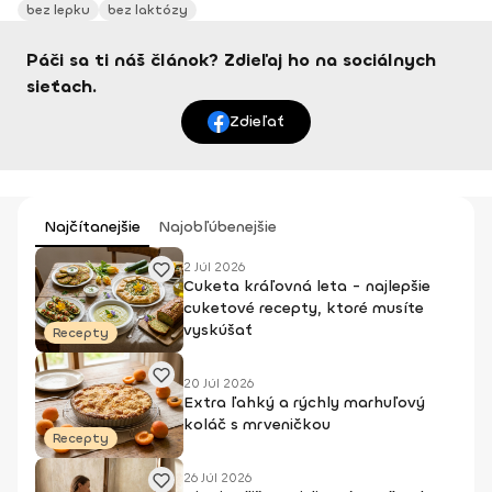
bez lepku
bez laktózy
Páči sa ti náš článok? Zdieľaj ho na sociálnych
sieťach.
Zdieľať
Najčítanejšie
Najobľúbenejšie
2 Júl 2026
Cuketa kráľovná leta - najlepšie
cuketové recepty, ktoré musíte
vyskúšať
Recepty
20 Júl 2026
Extra ľahký a rýchly marhuľový
koláč s mrveničkou
Recepty
26 Júl 2026