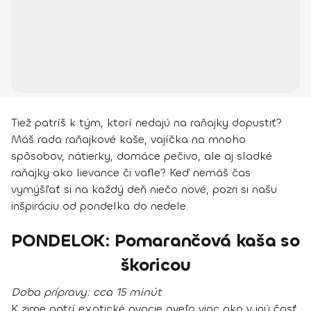
Tiež patríš k tým, ktorí nedajú na raňajky dopustiť?
Máš rada raňajkové kaše, vajíčka na mnoho
spôsobov, nátierky, domáce pečivo, ale aj sladké
raňajky ako lievance či vafle? Keď nemáš čas
vymýšľať si na každý deň niečo nové, pozri si našu
inšpiráciu od pondelka do nedele.
PONDELOK: Pomarančová kaša so
škoricou
Doba prípravy:
cca 15 minút
K zime patrí exotické ovocie oveľa viac ako v inú časť