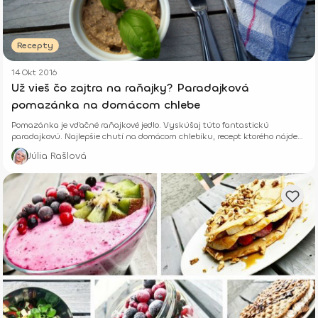
Recepty
14 Okt 2016
Už vieš čo zajtra na raňajky? Paradajková
pomazánka na domácom chlebe
Pomazánka je vďačné raňajkové jedlo. Vyskúšaj túto fantastickú
paradajkovú. Najlepšie chutí na domácom chlebíku, recept ktorého nájdeš
aj tu.
Júlia Rašlová