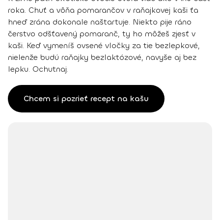
roka. Chuť a vôňa pomarančov v raňajkovej kaši ťa
hneď zrána dokonale naštartuje. Niekto pije ráno
čerstvo odšťavený pomaranč, ty ho môžeš zjesť v
kaši. Keď vymeníš ovsené vločky za tie bezlepkové,
nielenže budú raňajky bezlaktózové, navyše aj bez
lepku. Ochutnaj.
Chcem si pozrieť recept na kašu