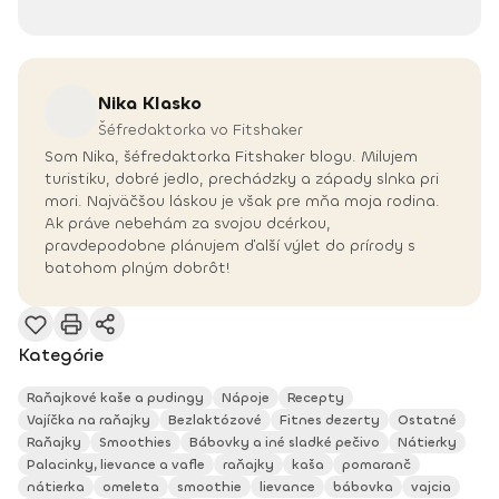
Nika
Klasko
Šéfredaktorka vo Fitshaker
Som Nika, šéfredaktorka Fitshaker blogu. Milujem
turistiku, dobré jedlo, prechádzky a západy slnka pri
mori. Najväčšou láskou je však pre mňa moja rodina.
Ak práve nebehám za svojou dcérkou,
pravdepodobne plánujem ďalší výlet do prírody s
batohom plným dobrôt!
Kategórie
Raňajkové kaše a pudingy
Nápoje
Recepty
Vajíčka na raňajky
Bezlaktózové
Fitnes dezerty
Ostatné
Raňajky
Smoothies
Bábovky a iné sladké pečivo
Nátierky
Palacinky, lievance a vafle
raňajky
kaša
pomaranč
nátierka
omeleta
smoothie
lievance
bábovka
vajcia