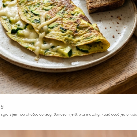
hy
 a syra s jemnou chuťou cukety. Bonusom je štipka matchy, ktorá dodá jedlu krá