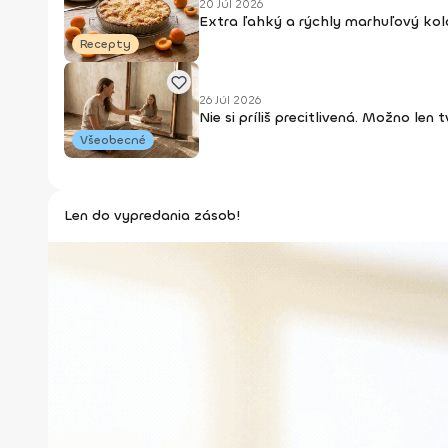
20 Júl 2026
Extra ľahký a rýchly marhuľový kol
Recepty
26 Júl 2026
Nie si príliš precitlivená. Možno len
Všeobecné
Len do vypredania zásob!