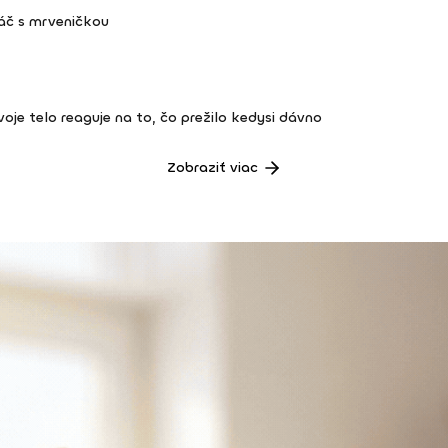
áč s mrveničkou
 tvoje telo reaguje na to, čo prežilo kedysi dávno
Zobraziť viac