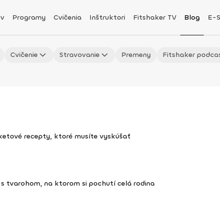
v
Programy
Cvičenia
Inštruktori
Fitshaker TV
Blog
E-
Cvičenie
Stravovanie
Premeny
Fitshaker podca
uketové recepty, ktoré musíte vyskúšať
s tvarohom, na ktorom si pochutí celá rodina