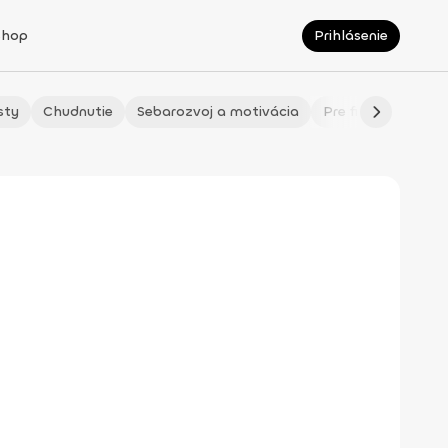
Shop
Prihlásenie
sty
Chudnutie
Sebarozvoj a motivácia
Pre fitmaminky