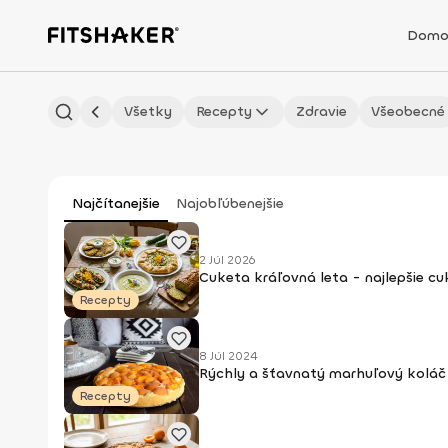
Domo
Všetky
Recepty
Zdravie
Všeobecné
Najčítanejšie
Najobľúbenejšie
2 Júl 2026
Cuketa kráľovná leta - najlepšie c
Recepty
8 Júl 2024
Rýchly a šťavnatý marhuľový koláč 
Recepty