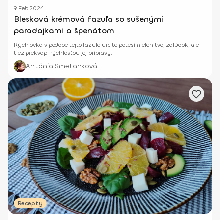
9 Feb 2024
Blesková krémová fazuľa so sušenými
paradajkami a špenátom
Rýchlovka v podobe tejto fazule určite poteší nielen tvoj žalúdok, ale
tiež prekvapí rýchlosťou jej prípravy.
Antónia Smetanková
Recepty