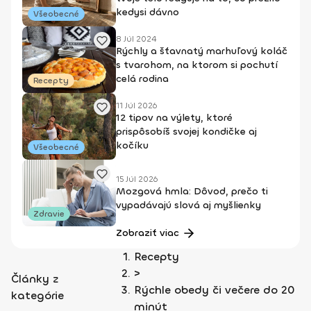
kedysi dávno
Všeobecné
8 Júl 2024
Rýchly a šťavnatý marhuľový koláč
s tvarohom, na ktorom si pochutí
celá rodina
Recepty
11 Júl 2026
12 tipov na výlety, ktoré
prispôsobíš svojej kondičke aj
kočíku
Všeobecné
15 Júl 2026
Mozgová hmla: Dôvod, prečo ti
vypadávajú slová aj myšlienky
Zdravie
Zobraziť viac
Recepty
>
Články z
Rýchle obedy či večere do 20
kategórie
minút