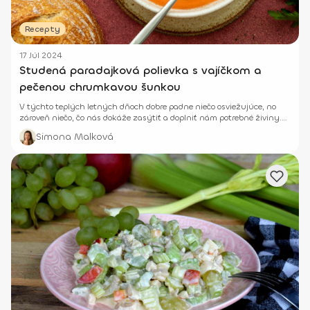
Recepty
17 Júl 2024
Studená paradajková polievka s vajíčkom a
pečenou chrumkavou šunkou
V týchto teplých letných dňoch dobre padne niečo osviežujúce, no
zároveň niečo, čo nás dokáže zasýtiť a doplniť nám potrebné živiny.
Skús preto túto neodolateľnú studenú polievku z paradajok.
Simona Malková