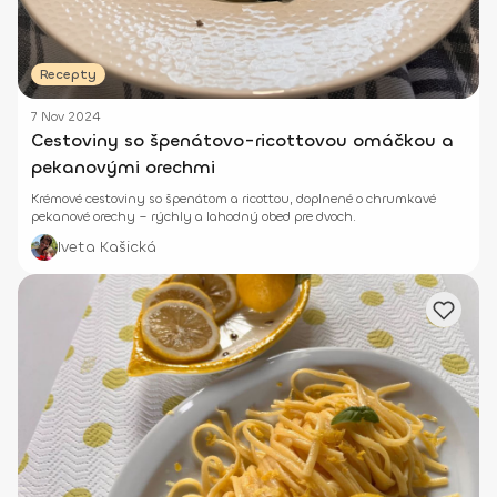
Recepty
7 Nov 2024
Cestoviny so špenátovo-ricottovou omáčkou a
pekanovými orechmi
Krémové cestoviny so špenátom a ricottou, doplnené o chrumkavé
pekanové orechy – rýchly a lahodný obed pre dvoch.
Iveta Kašická