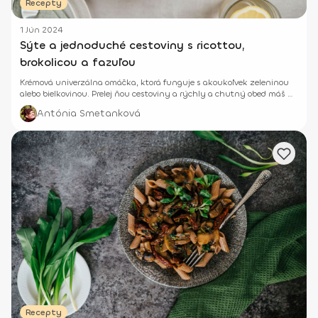
Recepty
1 Jún 2024
Sýte a jednoduché cestoviny s ricottou,
brokolicou a fazuľou
Krémová univerzálna omáčka, ktorá funguje s akoukoľvek zeleninou
alebo bielkovinou. Prelej ňou cestoviny a rýchly a chutný obed máš na
stole.
Antónia Smetanková
Recepty