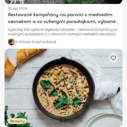
10 Apr 2024
Restované šampiňóny na panvici s medvedím
cesnakom a so sušenými paradajkami, výborné
k cestovinám aj mäsu
Vyskúšaj toto výborné vegetariánske jedlo – restované šampiňóny so
sušenými paradajkami a s vitamínmi nabitým medvedím cesnakom.
Antónia Smetanková
Recepty