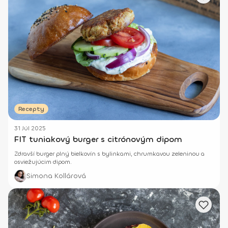
Recepty
31 Júl 2025
FIT tuniakový burger s citrónovým dipom
Zdravší burger plný bielkovín s bylinkami, chrumkavou zeleninou a
osviežujúcim dipom.
Simona Kollárová