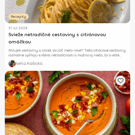
Recepty
31 Júl 2024
Svieže netradičné cestoviny s citrónovou
omáčkou
Miluješ cestoviny a chceš skúsiť niečo nové? Tieto citrónové cestoviny
rozhodne spĺňajú kritériá netradičnosti a možno aj niečo, čo si ešte
nikdy neochutnala.
Iveta Kašická