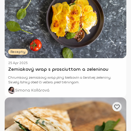
Recepty
25 Apr 2025
Zemiakový wrap s prosciuttom a zeleninou
Chrumkavý zemiakový wrap plný bielkovín a čerstvej zeleniny.
Skvelý ľahký obed či večera pred tréningom.
Simona Kollárová