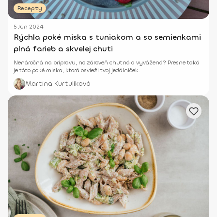
Recepty
5 Jún 2024
Rýchla poké miska s tuniakom a so semienkami
plná farieb a skvelej chuti
Nenáročná na prípravu, no zároveň chutná a vyvážená? Presne taká
je táto poké miska, ktorá osvieži tvoj jedálniček.
Martina Kurtulíková