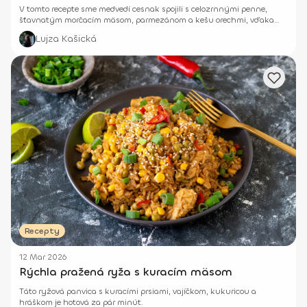
V tomto recepte sme medvedí cesnak spojili s celozrnnými penne,
šťavnatým morčacím mäsom, parmezánom a kešu orechmi, vďaka
čomu vznikne výživné jedlo ideálne na obed alebo ľahšiu večeru.
Lujza Kašická
Recepty
12 Mar 2026
Rýchla pražená ryža s kuracím mäsom
Táto ryžová panvica s kuracími prsiami, vajíčkom, kukuricou a
hráškom je hotová za pár minút.