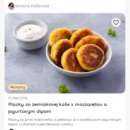
Simona Kollárová
Recepty
27 Feb 2026
Placky zo zemiakovej kaše s mozzarellou a
jogurtovým dipom
Placky sa plnia mozzarellou a podávajú sa s osviežujúcim jogurtovým
dipom s citrónom a petržlenovou vňaťou.