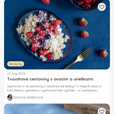
Recepty
22 Aug 2025
Tvarohové cestoviny s ovocím a orieškami
Spomínaš si na cestoviny s tvarohom od babky? V mojej fit verzii si
túto detskú spomienku vychutnáš bez výčitiek – a s poriadnou
dávkou bielkovín.
Simona Kollárová