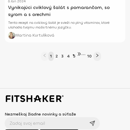
6 Jan 2024
Vynikajúci cviklový šalát s pomarančom, so
syrom a s orechmi
Tento recept na cviklový šalát je svieži no plný vitamínov, ktoré
ulahodia tvojmu maškrtnému jazýčku.
Martina Kurtulíková
•••
1
2
3
4
5
10
Nezmeškaj žiadne novinky a súťaže