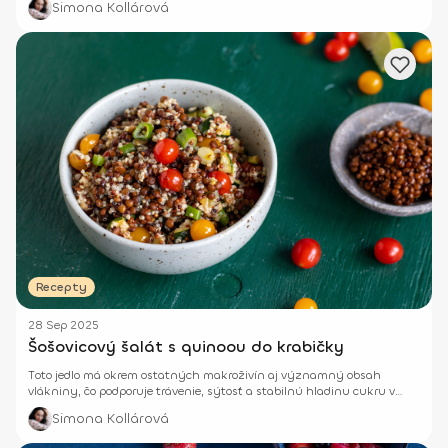
Simona Kollárová
Recepty
28 Sep 2025
Šošovicový šalát s quinoou do krabičky
Toto jedlo má okrem ostatných makroživín aj významný obsah
vlákniny, čo podporuje trávenie, sýtosť a stabilnú hladinu cukru v
krvi.
Simona Kollárová