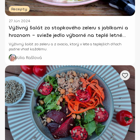
Recepty
27 Jún 2024
Výživný šalát zo stopkového zeleru s jablkami a
hroznom – svieže jedlo výborné na teplé letné
dni
Výživný šalát zo zeleru a z ovocia, ktorý v lete a teplejších dňoch
padne vhod každému.
Júlia Rašlová