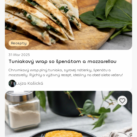
Recepty
31 Mar 2025
Tuniakový wrap so špenátom a mozzarellou
Chrumkavý wrap plný tuniaka, syrovej nátierky, špenátu a
mozzarelly. Rýchly a výživný recept, ideálny na obed alebo večeru!
Lujza Kašická