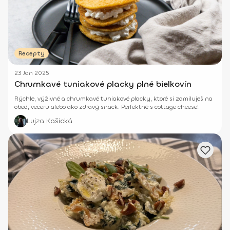
Recepty
23 Jan 2025
Chrumkavé tuniakové placky plné bielkovín
Rýchle, výživné a chrumkavé tuniakové placky, ktoré si zamiluješ na
obed, večeru alebo ako zdravý snack. Perfektné s cottage cheese!
Lujza Kašická