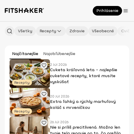
Prihlásenie
Všetky
Recepty
Zdravie
Všeobecné
Cvičen
Najčítanejšie
Najobľúbenejšie
2 Júl 2026
Cuketa kráľovná leta - najlepšie
cuketové recepty, ktoré musíte
vyskúšať
Recepty
20 Júl 2026
Extra ľahký a rýchly marhuľový
koláč s mrveničkou
Recepty
26 Júl 2026
Nie si príliš precitlivená. Možno len
tvoje telo reaguje na to, čo prežilo