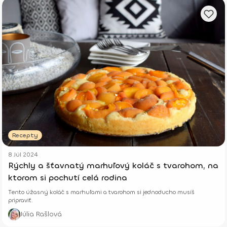
Recepty
8 Júl 2024
Rýchly a šťavnatý marhuľový koláč s tvarohom, na
ktorom si pochutí celá rodina
Tento úžasný koláč s marhuľami a tvarohom si jednoducho musíš
pripraviť.
Júlia Rašlová