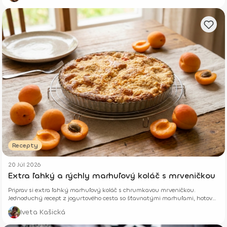
Recepty
20 Júl 2026
Extra ľahký a rýchly marhuľový koláč s mrveničkou
Priprav si extra ľahký marhuľový koláč s chrumkavou mrveničkou.
Jednoduchý recept z jogurtového cesta so šťavnatými marhuľami, hotový
z pár surovín.
Iveta Kašická