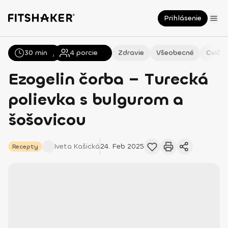
Prihlásenie
30 min
Všetky
Recepty
4
porcie
Zdravie
Všeobecné
Cvičen
Ezogelin čorba – Turecká
polievka s bulgurom a
šošovicou
Iveta
Kašická
24. Feb 2025
Recepty