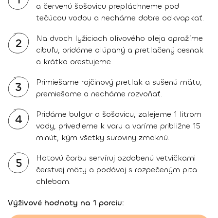
a červenú šošovicu prepláchneme pod
tečúcou vodou a necháme dobre odkvapkať.
Na dvoch lyžiciach olivového oleja opražíme
2
cibuľu, pridáme olúpaný a pretlačený cesnak
a krátko orestujeme.
Primiešame rajčinový pretlak a sušenú mätu,
3
premiešame a necháme rozvoňať.
Pridáme bulgur a šošovicu, zalejeme 1 litrom
4
vody, privedieme k varu a varíme približne 15
minút, kým všetky suroviny zmäknú.
Hotovú čorbu servíruj ozdobenú vetvičkami
5
čerstvej mäty a podávaj s rozpečeným pita
chlebom.
Výživové hodnoty na 1 porciu: