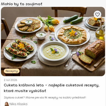
Mohlo by ťa zaujímať
Recepty
2 Júl 2026
Cuketa kráľovná leta - najlepšie cuketové recepty,
ktoré musíte vyskúšať
Záplava cukiet? Máme pre vás fit recepty na každú príležitosť!
Nika Klasko