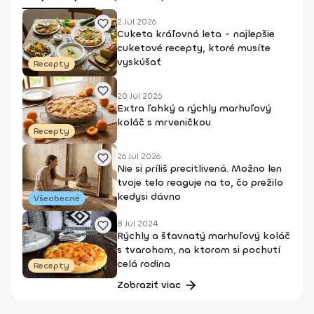
2 Júl 2026
Cuketa kráľovná leta - najlepšie
cuketové recepty, ktoré musíte
vyskúšať
Recepty
20 Júl 2026
Extra ľahký a rýchly marhuľový
koláč s mrveničkou
Recepty
26 Júl 2026
Nie si príliš precitlivená. Možno len
tvoje telo reaguje na to, čo prežilo
kedysi dávno
Všeobecné
8 Júl 2024
Rýchly a šťavnatý marhuľový koláč
s tvarohom, na ktorom si pochutí
celá rodina
Recepty
Zobraziť viac