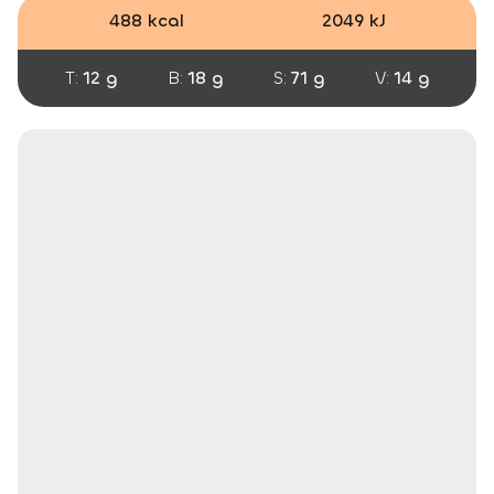
488 kcal
2049 kJ
T:
12 g
B:
18 g
S:
71 g
V:
14 g