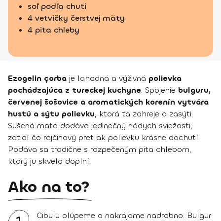
soľ podľa chuti
4 vetvičky čerstvej mäty
4 pita chleby
Ezogelin çorba
je lahodná a výživná
polievka
pochádzajúca z tureckej kuchyne
. Spojenie
bulguru,
červenej šošovice a aromatických korenín vytvára
hustú a sýtu polievku
, ktorá ťa zahreje a zasýti.
Sušená mäta dodáva jedinečný nádych sviežosti,
zatiaľ čo rajčinový pretlak polievku krásne dochutí.
Podáva sa tradične s rozpečeným pita chlebom,
ktorý ju skvelo doplní.
Ako na to?
Cibuľu olúpeme a nakrájame nadrobno. Bulgur
1