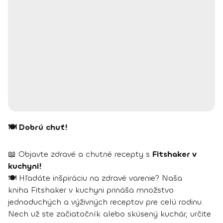
🍽 Dobrú chuť!
📖 Objavte zdravé a chutné recepty s
Fitshaker v
kuchyni!
🍽️ Hľadáte inšpiráciu na zdravé varenie? Naša
kniha Fitshaker v kuchyni prináša množstvo
jednoduchých a výživných receptov pre celú rodinu.
Nech už ste začiatočník alebo skúsený kuchár, určite