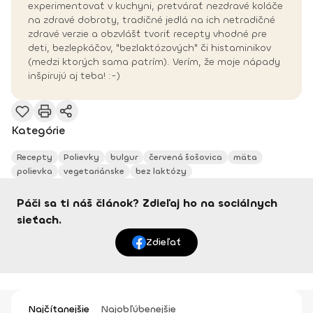
experimentovať v kuchyni, pretvárať nezdravé koláče
na zdravé dobroty, tradičné jedlá na ich netradičné
zdravé verzie a obzvlášť tvoriť recepty vhodné pre
deti, bezlepkáčov, "bezlaktózových" či histaminikov
(medzi ktorých sama patrím). Verím, že moje nápady
inšpirujú aj teba! :-)
Kategórie
Recepty
Polievky
bulgur
červená šošovica
mäta
polievka
vegetariánske
bez laktózy
Páči sa ti náš článok? Zdieľaj ho na sociálnych
sieťach.
Zdieľať
Najčítanejšie
Najobľúbenejšie