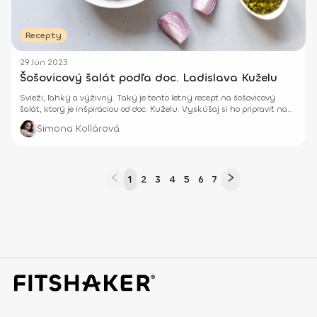
Recepty
29 Jún 2023
Šošovicový šalát podľa doc. Ladislava Kuželu
Svieži, ľahký a výživný. Taký je tento letný recept na šošovicový
šalát, ktorý je inšpiráciou od doc. Kuželu. Vyskúšaj si ho pripraviť na
obed do roboty alebo na večeru ako ľahké zakončenie dňa.
Simona Kollárová
1
2
3
4
5
6
7