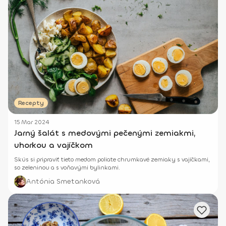
Recepty
15 Mar 2024
Jarný šalát s medovými pečenými zemiakmi,
uhorkou a vajíčkom
Skús si pripraviť tieto medom poliate chrumkavé zemiaky s vajíčkami,
so zeleninou a s voňavými bylinkami.
Antónia Smetanková