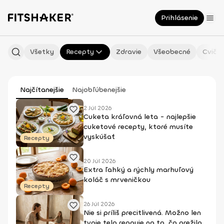
Prihlásenie
Všetky
Recepty
Zdravie
Všeobecné
Cvičen
Najčítanejšie
Najobľúbenejšie
2 Júl 2026
Cuketa kráľovná leta - najlepšie
cuketové recepty, ktoré musíte
vyskúšať
Recepty
20 Júl 2026
Extra ľahký a rýchly marhuľový
koláč s mrveničkou
Recepty
26 Júl 2026
Nie si príliš precitlivená. Možno len
tvoje telo reaguje na to, čo prežilo