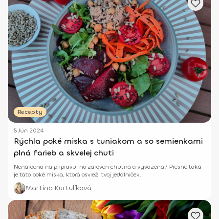
Recepty
5 Jún 2024
Rýchla poké miska s tuniakom a so semienkami
plná farieb a skvelej chuti
Nenáročná na prípravu, no zároveň chutná a vyvážená? Presne taká
je táto poké miska, ktorá osvieži tvoj jedálniček.
Martina Kurtulíková