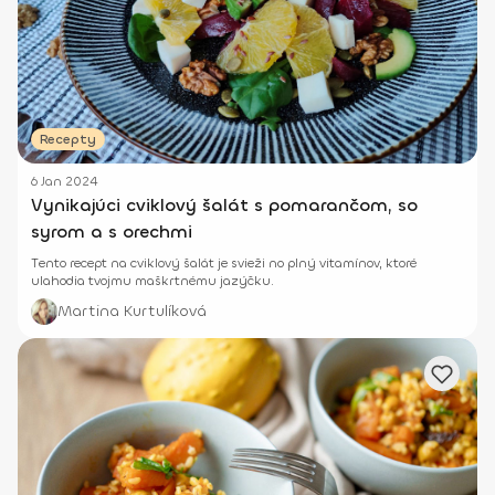
Recepty
6 Jan 2024
Vynikajúci cviklový šalát s pomarančom, so
syrom a s orechmi
Tento recept na cviklový šalát je svieži no plný vitamínov, ktoré
ulahodia tvojmu maškrtnému jazýčku.
Martina Kurtulíková