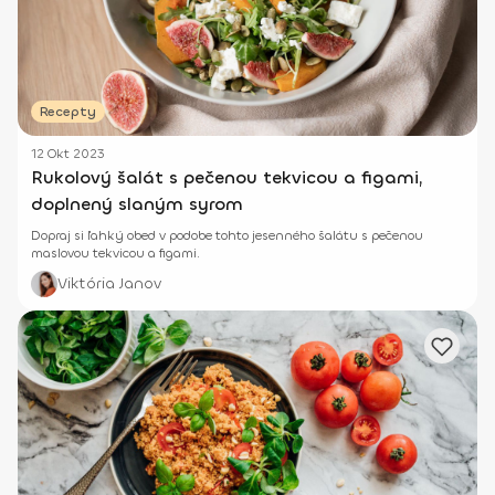
Recepty
12 Okt 2023
Rukolový šalát s pečenou tekvicou a figami,
doplnený slaným syrom
Dopraj si ľahký obed v podobe tohto jesenného šalátu s pečenou
maslovou tekvicou a figami.
Viktória Janov