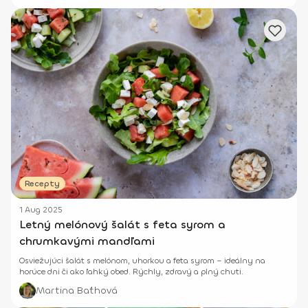
Recepty
1 Aug 2025
Letný melónový šalát s feta syrom a
chrumkavými mandľami
Osviežujúci šalát s melónom, uhorkou a feta syrom – ideálny na
horúce dni či ako ľahký obed. Rýchly, zdravý a plný chuti.
Martina Baťhová