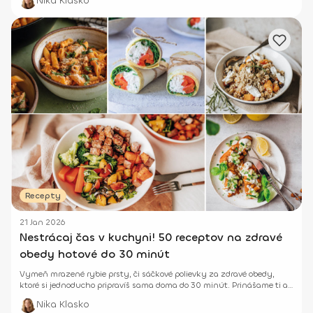
Nika Klasko
Recepty
21 Jan 2026
Nestrácaj čas v kuchyni! 50 receptov na zdravé
obedy hotové do 30 minút
Vymeň mrazené rybie prsty, či sáčkové polievky za zdravé obedy,
ktoré si jednoducho pripravíš sama doma do 30 minút. Prinášame ti až
24 inšpirácií. ;-)
Nika Klasko