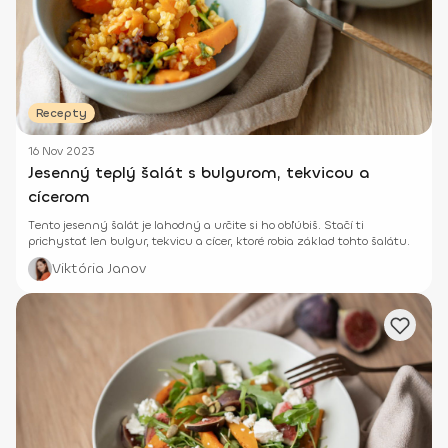
Recepty
16 Nov 2023
Jesenný teplý šalát s bulgurom, tekvicou a
cícerom
Tento jesenný šalát je lahodný a určite si ho obľúbiš. Stačí ti
prichystať len bulgur, tekvicu a cícer, ktoré robia základ tohto šalátu.
Viktória Janov