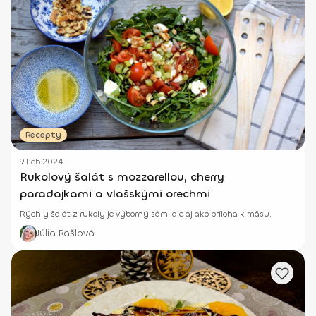
Recepty
9 Feb 2024
Rukolový šalát s mozzarellou, cherry
paradajkami a vlašskými orechmi
Rýchly šalát z rukoly je výborný sám, ale aj ako príloha k mäsu.
Júlia Rašlová