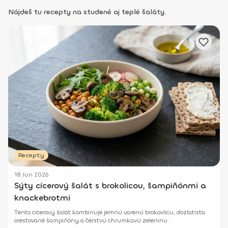
Nájdeš tu recepty na studené aj teplé šaláty.
Recepty
18 Jún 2026
Sýty cícerový šalát s brokolicou, šampiňónmi a
knackebrotmi
Tento cícerový šalát kombinuje jemnú varenú brokovlicu, dozlatista
orestované šampiňóny a čerstvú chrumkavú zeleninu.