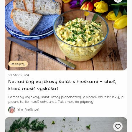
Recepty
21 Mar 2024
Netradičný vajíčkový šalát s hruškami – chuť,
ktorú musíš vyskúšať
Famózny vajíčkový šalát, ktorý je obohatený o sladkú chuť hrušky, je
presne to, čo musíš ochutnať. Tak smelo do prípravy.
Júlia Rašlová