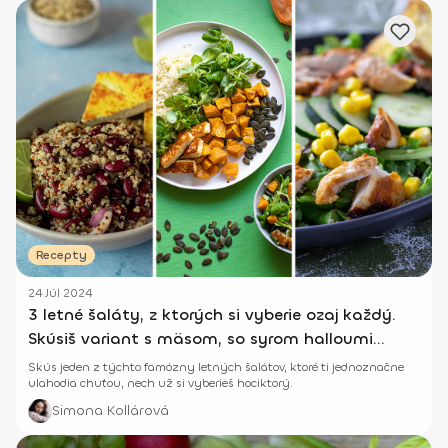
Recepty
24 Júl 2024
3 letné šaláty, z ktorých si vyberie ozaj každý.
Skúsiš variant s mäsom, so syrom halloumi
alebo vegánsky šalát s quinou?
Skús jeden z týchto famózny letných šalátov, ktoré ti jednoznačne
ulahodia chuťou, nech už si vyberieš hociktorý.
Simona Kollárová