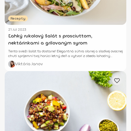
Recepty
21 Júl 2023
Ľahký rukolový šalát s prosciuttom,
nektárinkami a grilovaným syrom
Tento svieži šalát ťa dostane! Elegantná súhra slanej a sladkej ovocnej
chuti spríjemní tvoj horúci letný deň a vytvorí z obeda lahodný
zážitok.
Viktória Janov