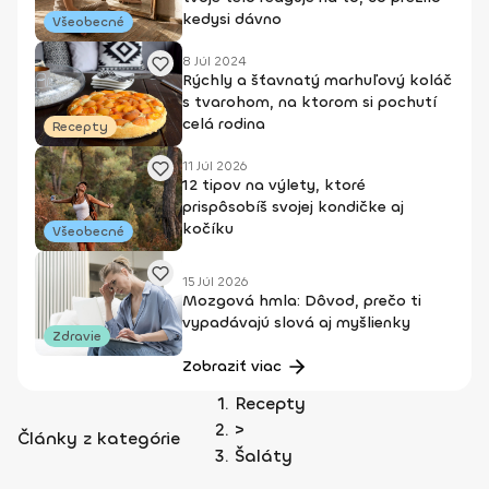
kedysi dávno
Všeobecné
8 Júl 2024
Rýchly a šťavnatý marhuľový koláč
s tvarohom, na ktorom si pochutí
celá rodina
Recepty
11 Júl 2026
12 tipov na výlety, ktoré
prispôsobíš svojej kondičke aj
kočíku
Všeobecné
15 Júl 2026
Mozgová hmla: Dôvod, prečo ti
vypadávajú slová aj myšlienky
Zdravie
Zobraziť viac
Recepty
>
Články z kategórie
Šaláty