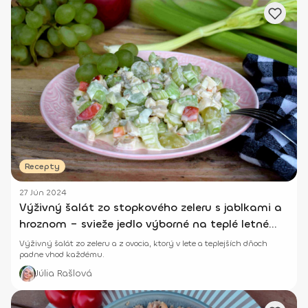
Recepty
27 Jún 2024
Výživný šalát zo stopkového zeleru s jablkami a
hroznom – svieže jedlo výborné na teplé letné
dni
Výživný šalát zo zeleru a z ovocia, ktorý v lete a teplejších dňoch
padne vhod každému.
Júlia Rašlová