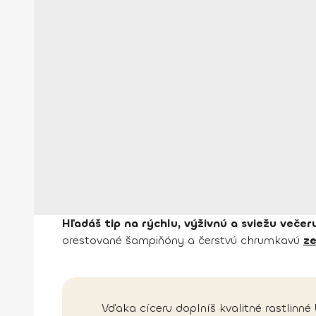
Hľadáš tip na rýchlu, výživnú a sviežu večer
orestované šampiňóny a čerstvú chrumkavú
ze
Vďaka cíceru doplníš kvalitné rastlinné