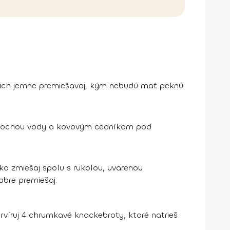
by ich jemne premiešavaj, kým nebudú mať peknú
s trochou vody a kovovým cedníkom pod
tko zmiešaj spolu s rukolou, uvarenou
obre premiešaj.
rvíruj 4 chrumkavé knackebroty, ktoré natrieš