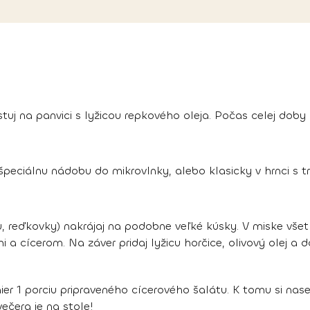
estuj na panvici s lyžicou repkového oleja. Počas celej do
 špeciálnu nádobu do mikrovlnky, alebo klasicky v hrnci 
ku, reďkovky) nakrájaj na podobne veľké kúsky. V miske vše
a cícerom. Na záver pridaj lyžicu horčice, olivový olej a d
ier 1 porciu pripraveného cícerového šalátu. K tomu si nase
ečera je na stole!