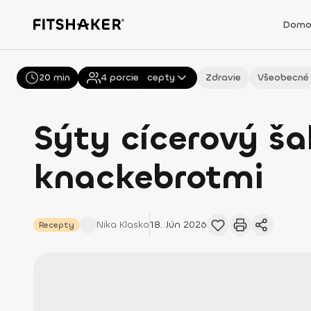
Domo
20 min
Všetky
4
porcie
Recepty
Zdravie
Všeobecné
Sýty cícerový ša
knackebrotmi
Nika
Klasko
18. Jún 2026
Recepty