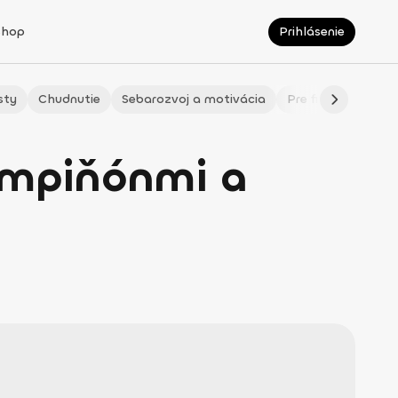
Shop
Prihlásenie
sty
Chudnutie
Sebarozvoj a motivácia
Pre fitmaminky
šampiňónmi a