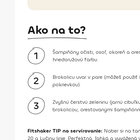
Ako na to?
Šampiňóny očisti, osoľ, okoreň a or
1
hnedoružovú farbu.
Brokolicu uvar v pare (môžeš použiť
2
pokrievkou).
Zvyšnú čerstvú zeleninu (jarnú cibuľ
3
brokolicou, orestovanými šampiňónmi 
Fitshaker TIP na servírovanie:
Naber si na tan
20 g Lučiny linie. Perfektná, ľahká a vyvážená v