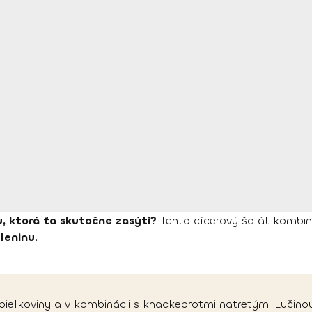
u, ktorá ťa skutočne zasýti?
Tento cícerový šalát kombin
leninu.
 bielkoviny a v kombinácii s knackebrotmi natretými Lučinou