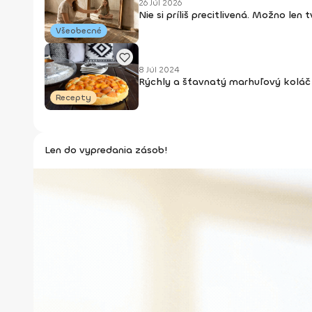
26 Júl 2026
Nie si príliš precitlivená. Možno len
Všeobecné
8 Júl 2024
Rýchly a šťavnatý marhuľový koláč 
Recepty
Len do vypredania zásob!