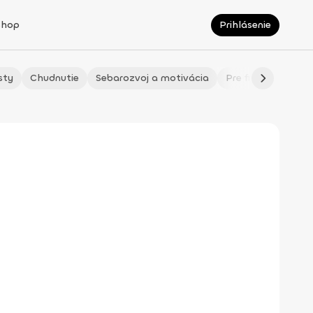
Shop
Prihlásenie
sty
Chudnutie
Sebarozvoj a motivácia
Pre fitmaminky