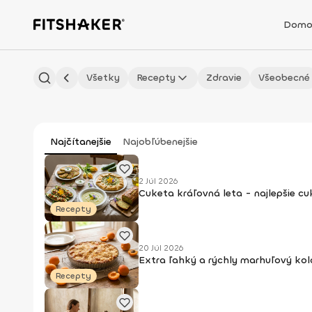
Domo
Všetky
Recepty
Zdravie
Všeobecné
Najčítanejšie
Najobľúbenejšie
2 Júl 2026
Cuketa kráľovná leta - najlepšie c
Recepty
20 Júl 2026
Extra ľahký a rýchly marhuľový kol
Recepty