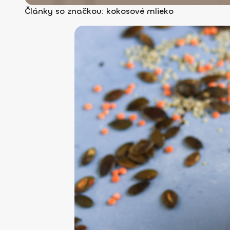
Články so značkou: kokosové mlieko