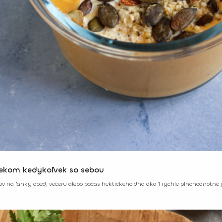
ekom kedykoľvek so sebou
nov na ľahký obed, večeru alebo počas hektického dňa ako 1 rýchle plnohodnotné j