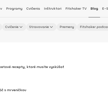
v
Programy
Cvičenia
Inštruktori
Fitshaker TV
Blog
E-
Cvičenie
Stravovanie
Premeny
Fitshaker podca
uketové recepty, ktoré musíte vyskúšať
áč s mrveničkou