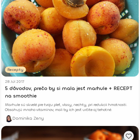
Recepty
28 Júl 2017
5 dôvodov, prečo by si mala jesť marhule + RECEPT
na smoothie
Marhule sú skvelé pre tvoju pleť, vlasy, nechty, pri redukcii hmotnosti.
Obsahujú mnoho vitamínov, mali by ich jesť určite aj tehotné.
Dominika Zeny