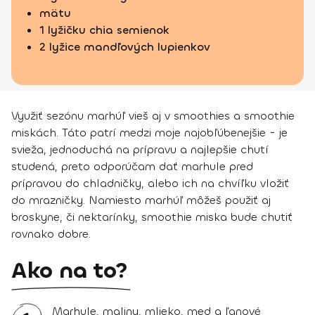
mätu
1 lyžičku chia semienok
2 lyžice mandľových lupienkov
Využiť sezónu marhúľ vieš aj v smoothies a smoothie
miskách. Táto patrí medzi moje najobľúbenejšie - je
svieža, jednoduchá na prípravu a najlepšie chutí
studená, preto odporúčam dať marhule pred
prípravou do chladničky, alebo ich na chvíľku vložiť
do mrazničky. Namiesto marhúľ môžeš použiť aj
broskyne, či nektarínky, smoothie miska bude chutiť
rovnako dobre.
Ako na to?
Marhule, maliny, mlieko, med a ľanové