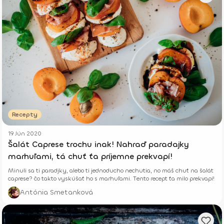
Recepty
19 Jún 2020
Šalát Caprese trochu inak! Nahraď paradajky
marhuľami, tá chuť ťa príjemne prekvapí!
Minuli sa ti paradjky, alebo ti jednoducho nechutia, no máš chuť na šalát
caprese? čo takto vyskúšať ho s marhuľami. Tento recept ťa milo prekvapí!
Antónia Smetanková