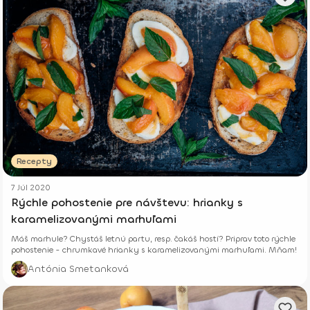
Recepty
7 Júl 2020
Rýchle pohostenie pre návštevu: hrianky s
karamelizovanými marhuľami
Máš marhule? Chystáš letnú partu, resp. čakáš hostí? Priprav toto rýchle
pohostenie - chrumkavé hrianky s karamelizovanými marhuľami. Mňam!
Antónia Smetanková