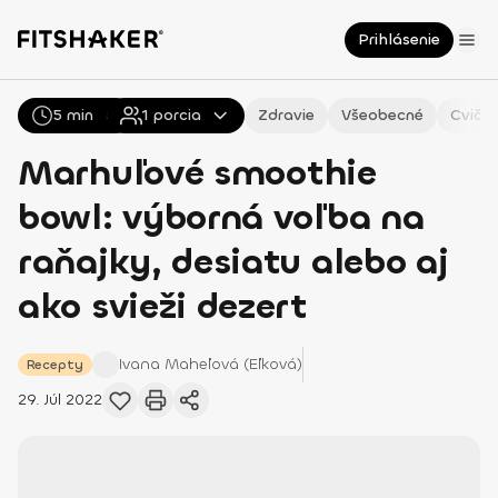
Prihlásenie
5 min
Všetky
1
Recepty
porcia
Zdravie
Všeobecné
Cvičen
Marhuľové smoothie
bowl: výborná voľba na
raňajky, desiatu alebo aj
ako svieži dezert
Ivana
Maheľová (Eľková)
Recepty
29. Júl 2022