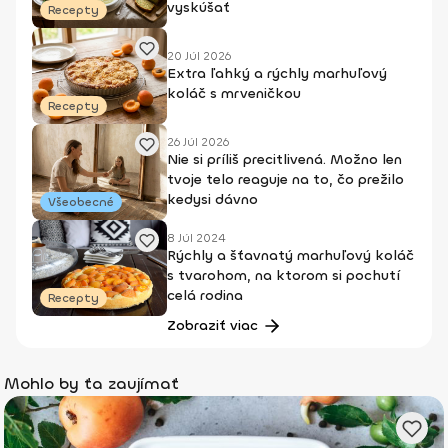
vyskúšať
Recepty
20 Júl 2026
Extra ľahký a rýchly marhuľový
koláč s mrveničkou
Recepty
26 Júl 2026
Nie si príliš precitlivená. Možno len
tvoje telo reaguje na to, čo prežilo
kedysi dávno
Všeobecné
8 Júl 2024
Rýchly a šťavnatý marhuľový koláč
s tvarohom, na ktorom si pochutí
celá rodina
Recepty
Zobraziť viac
Mohlo by ťa zaujímať