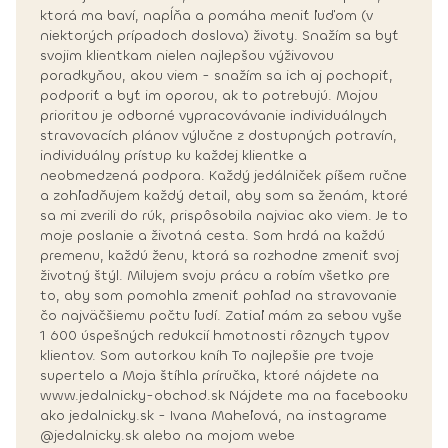
ktorá ma baví, napĺňa a pomáha meniť ľuďom (v
niektorých prípadoch doslova) životy. Snažím sa byť
svojim klientkam nielen najlepšou výživovou
poradkyňou, akou viem - snažím sa ich aj pochopiť,
podporiť a byť im oporou, ak to potrebujú. Mojou
prioritou je odborné vypracovávanie individuálnych
stravovacích plánov výlučne z dostupných potravín,
individuálny prístup ku každej klientke a
neobmedzená podpora. Každý jedálniček píšem ručne
a zohľadňujem každý detail, aby som sa ženám, ktoré
sa mi zverili do rúk, prispôsobila najviac ako viem. Je to
moje poslanie a životná cesta. Som hrdá na každú
premenu, každú ženu, ktorá sa rozhodne zmeniť svoj
životný štýl. Milujem svoju prácu a robím všetko pre
to, aby som pomohla zmeniť pohľad na stravovanie
čo najväčšiemu počtu ľudí. Zatiaľ mám za sebou vyše
1 600 úspešných redukcií hmotnosti rôznych typov
klientov. Som autorkou kníh To najlepšie pre tvoje
supertelo a Moja štíhla príručka, ktoré nájdete na
www.jedalnicky-obchod.sk Nájdete ma na facebooku
ako jedalnicky.sk - Ivana Maheľová, na instagrame
@jedalnicky.sk alebo na mojom webe