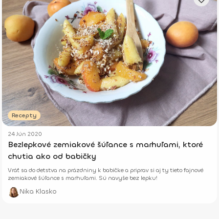
Recepty
24 Jún 2020
Bezlepkové zemiakové šúľance s marhuľami, ktoré
chutia ako od babičky
Vráť sa do detstva na prázdniny k babičke a priprav si aj ty tieto fajnové
zemiakové šúľance s marhuľami. Sú navyše bez lepku!
Nika Klasko