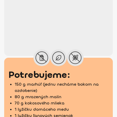
Potrebujeme:
150 g marhúľ (jednu necháme bokom na
ozdobenie)
80 g mrazených malín
70 g kokosového mlieka
1 lyžičku domáceho medu
1 lyžičku ľanových semienok