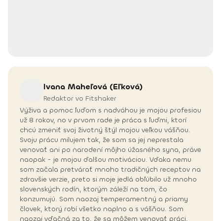
Ivana
Maheľová (Eľková)
Redaktor vo Fitshaker
Výživa a pomoc ľuďom s nadváhou je mojou profesiou
už 8 rokov, no v prvom rade je práca s ľuďmi, ktorí
chcú zmeniť svoj životný štýl mojou veľkou vášňou.
Svoju prácu milujem tak, že som sa jej neprestala
venovať ani po narodení môjho úžasného syna, práve
naopak - je mojou ďalšou motiváciou. Vďaka nemu
som začala pretvárať mnoho tradičných receptov na
zdravšie verzie, preto si moje jedlá obľúbilo už mnoho
slovenských rodín, ktorým záleží na tom, čo
konzumujú. Som naozaj temperamentný a priamy
človek, ktorý robí všetko naplno a s vášňou. Som
naozaj vďačná za to, že sa môžem venovať práci,