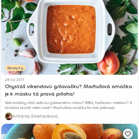
Recepty
28 Júl 2017
Chystáš víkendovú grilovačku? Marhuľová omáčka
je k mäsku tá pravá príloha!
Aké omáčky máš rada ku grilovanému mäsu? BBQ, horčicovo-medovú? A
čo takto skúsiť niečo nové? Marhuľová omáčka ťa milo prekvapí.
Antónia Smetanková