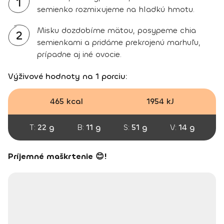
1
semienko rozmixujeme na hladkú hmotu.
Misku dozdobíme mätou, posypeme chia
2
semienkami a pridáme prekrojenú marhuľu,
prípadne aj iné ovocie.
Výživové hodnoty na 1 porciu:
465 kcal
1954 kJ
T:
22 g
B:
11 g
S:
51 g
V:
14 g
Príjemné maškrtenie 😊!