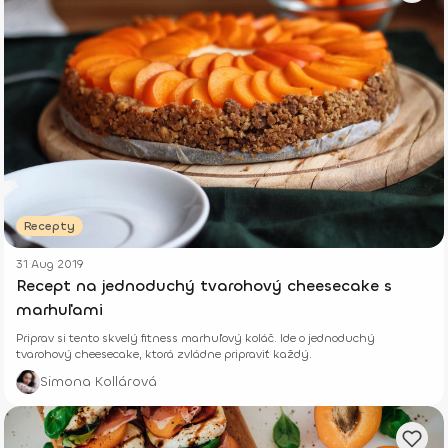
Recepty
31 Aug 2019
Recept na jednoduchý tvarohový cheesecake s
marhuľami
Priprav si tento skvelý fitness marhuľový koláč. Ide o jednoduchý
tvarohový cheesecake, ktorá zvládne pripraviť každý.
Simona Kollárová