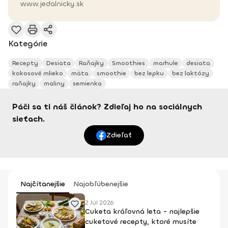
www.jedalnicky.sk
Kategórie
Recepty
Desiata
Raňajky
Smoothies
marhule
desiata
kokosové mlieko
mäta
smoothie
bez lepku
bez laktózy
raňajky
maliny
semienka
Páči sa ti náš článok? Zdieľaj ho na sociálnych
sieťach.
Zdieľať
Najčítanejšie
Najobľúbenejšie
2 Júl 2026
Cuketa kráľovná leta - najlepšie
cuketové recepty, ktoré musíte