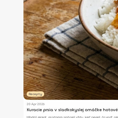
Recepty
20 Apr 2026
Kuracie prsia v sladkokyslej omáčke hotov
Hľadáš recept, po ktorom siahneš vždy, keď nevieš, čo variť, al