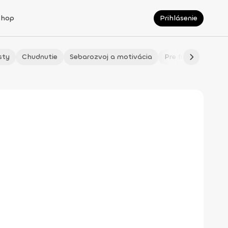
Shop
Prihlásenie
sty
Chudnutie
Sebarozvoj a motivácia
Pre fitmaminky