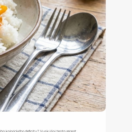
ojho kalorického deficitu? Vyskúšaj tento recept.