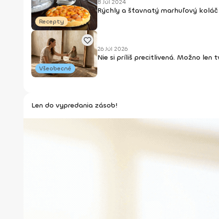
8 Júl 2024
Rýchly a šťavnatý marhuľový koláč 
Recepty
26 Júl 2026
Nie si príliš precitlivená. Možno len
Všeobecné
Len do vypredania zásob!