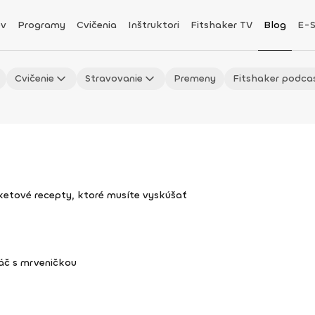
v
Programy
Cvičenia
Inštruktori
Fitshaker TV
Blog
E-
Cvičenie
Stravovanie
Premeny
Fitshaker podca
uketové recepty, ktoré musíte vyskúšať
áč s mrveničkou