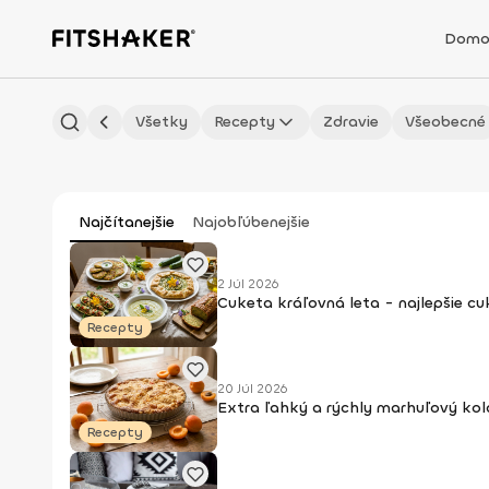
Domo
Všetky
Recepty
Zdravie
Všeobecné
Najčítanejšie
Najobľúbenejšie
2 Júl 2026
Cuketa kráľovná leta - najlepšie c
Recepty
20 Júl 2026
Extra ľahký a rýchly marhuľový kol
Recepty