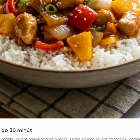
é do 30 minút
e potrebuješ mať navarené rýchlo pre celú rodinu a ideálne, aby to sedelo aj do tv