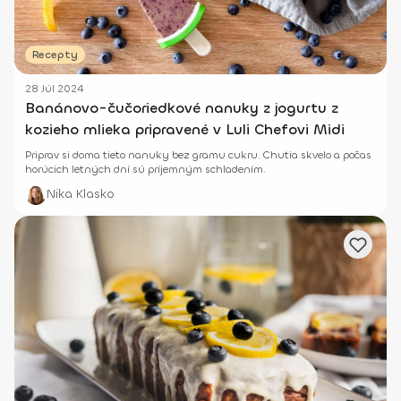
Recepty
28 Júl 2024
Banánovo-čučoriedkové nanuky z jogurtu z
kozieho mlieka pripravené v Luli Chefovi Midi
Priprav si doma tieto nanuky bez gramu cukru. Chutia skvelo a počas
horúcich letných dní sú príjemným schladením.
Nika Klasko