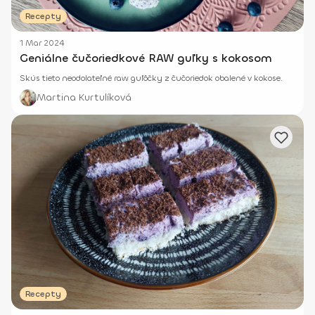
Recepty
1 Mar 2024
Geniálne čučoriedkové RAW guľky s kokosom
Skús tieto neodolateľné raw guľôčky z čučoriedok obalené v kokose.
Martina Kurtulíková
Recepty