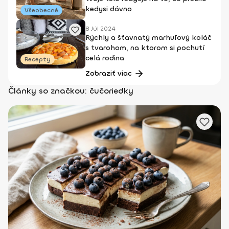
kedysi dávno
Všeobecné
8 Júl 2024
Rýchly a šťavnatý marhuľový koláč
s tvarohom, na ktorom si pochutí
celá rodina
Recepty
Zobraziť viac
Články so značkou: čučoriedky