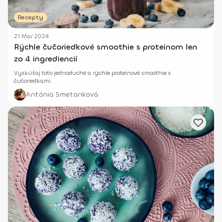
Recepty
21 Mar 2024
Rýchle čučoriedkové smoothie s proteínom len
zo 4 ingrediencií
Vyskúšaj toto jednoduché a rýchle proteínové smoothie s
čučoriedkami.
Antónia Smetanková