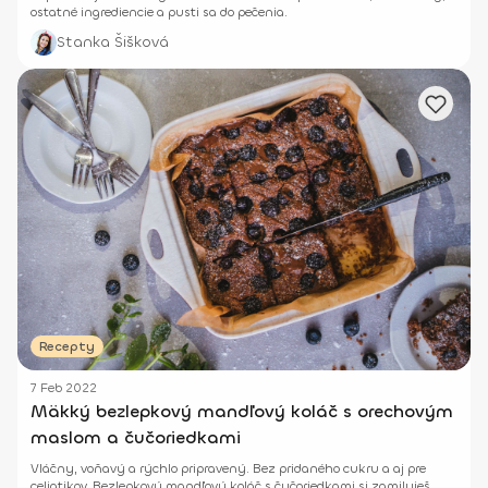
ostatné ingrediencie a pusti sa do pečenia.
Stanka Šišková
Recepty
7 Feb 2022
Mäkký bezlepkový mandľový koláč s orechovým
maslom a čučoriedkami
Vláčny, voňavý a rýchlo pripravený. Bez pridaného cukru a aj pre
celiatikov. Bezlepkový mandľový koláč s čučoriedkami si zamiluješ.