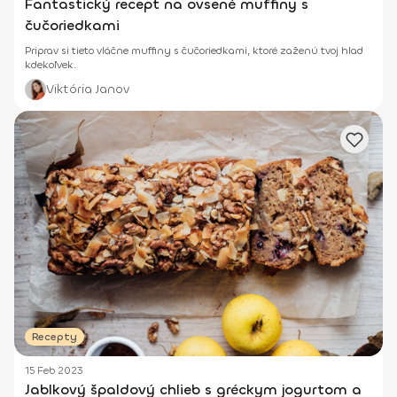
Fantastický recept na ovsené muffiny s
čučoriedkami
Priprav si tieto vláčne muffiny s čučoriedkami, ktoré zaženú tvoj hlad
kdekoľvek.
Viktória Janov
Recepty
15 Feb 2023
Jablkový špaldový chlieb s gréckym jogurtom a