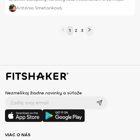
Antónia Smetanková
1
2
3
Nezmeškaj žiadne novinky a súťaže
VIAC O NÁS