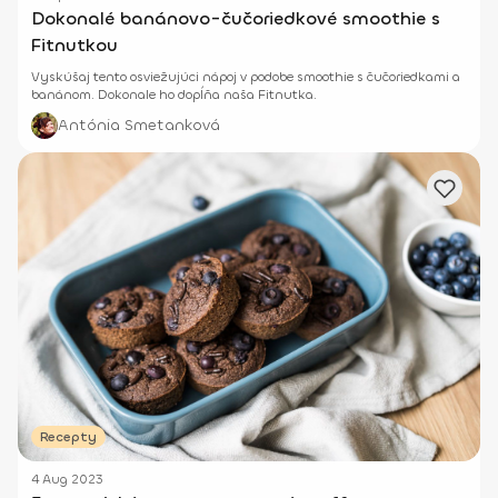
Dokonalé banánovo-čučoriedkové smoothie s
Fitnutkou
Vyskúšaj tento osviežujúci nápoj v podobe smoothie s čučoriedkami a
banánom. Dokonale ho dopĺňa naša Fitnutka.
Antónia Smetanková
Recepty
4 Aug 2023