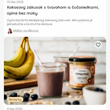
13 Dec 2023
Kokosový zákusok s tvarohom a čučoriedkami,
úplne bez múky
Vyskúšaj tento bezlepkový kokosový zákusok. Jeho príprava je
jednoduchá a tá chuť ťa dostane.
Miška Jurdíková
Recepty
4 Sep 2023