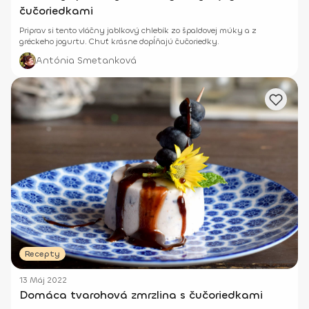
čučoriedkami
Priprav si tento vláčny jablkový chlebík zo špaldovej múky a z
gréckeho jogurtu. Chuť krásne dopĺňajú čučoriedky.
Antónia Smetanková
Recepty
13 Máj 2022
Domáca tvarohová zmrzlina s čučoriedkami