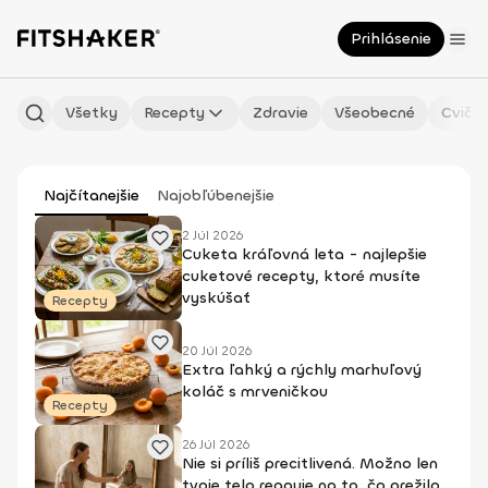
Prihlásenie
Všetky
Recepty
Zdravie
Všeobecné
Cvičen
Najčítanejšie
Najobľúbenejšie
2 Júl 2026
Cuketa kráľovná leta - najlepšie
cuketové recepty, ktoré musíte
vyskúšať
Recepty
20 Júl 2026
Extra ľahký a rýchly marhuľový
koláč s mrveničkou
Recepty
26 Júl 2026
Nie si príliš precitlivená. Možno len
tvoje telo reaguje na to, čo prežilo