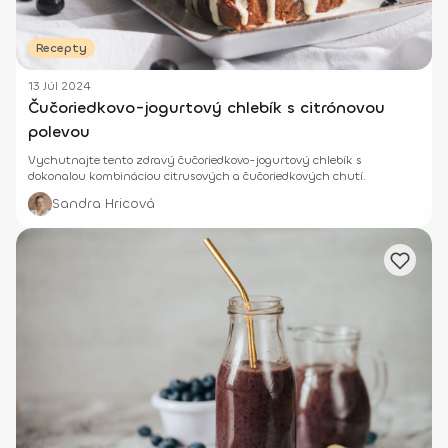
Recepty
13 Júl 2024
Čučoriedkovo-jogurtový chlebík s citrónovou
polevou
Vychutnajte tento zdravý čučoriedkovo-jogurtový chlebík s
dokonalou kombináciou citrusových a čučoriedkových chutí.
Sandra Hricová