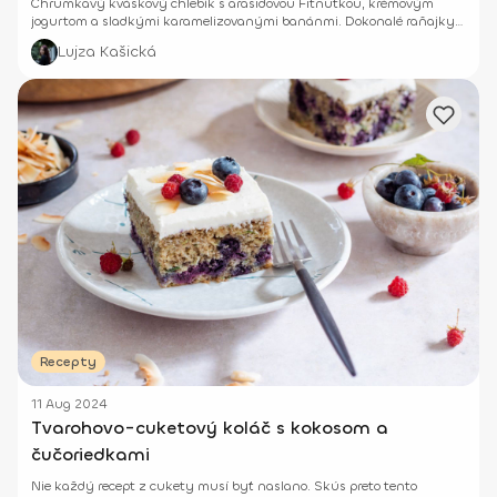
Chrumkavý kváskový chlebík s arašidovou Fitnutkou, krémovým
jogurtom a sladkými karamelizovanými banánmi. Dokonalé raňajky
plné chutí!
Lujza Kašická
Recepty
11 Aug 2024
Tvarohovo-cuketový koláč s kokosom a
čučoriedkami
Nie každý recept z cukety musí byť naslano. Skús preto tento