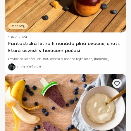
Recepty
5 Aug 2024
Fantastická letná limonáda plná ovocnej chuti,
ktorá osvieži v horúcom počasí
Osviež sa sviežou chuťou ovocia v podobe tejto letnej limonády.
Lujza Kašická