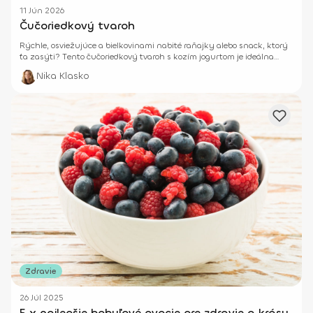
11 Jún 2026
Čučoriedkový tvaroh
Rýchle, osviežujúce a bielkovinami nabité raňajky alebo snack, ktorý
ťa zasýti? Tento čučoriedkový tvaroh s kozím jogurtom je ideálna
voľba!
Nika Klasko
Zdravie
26 Júl 2025
5 x najlepšie bobuľové ovocie pre zdravie a krásu