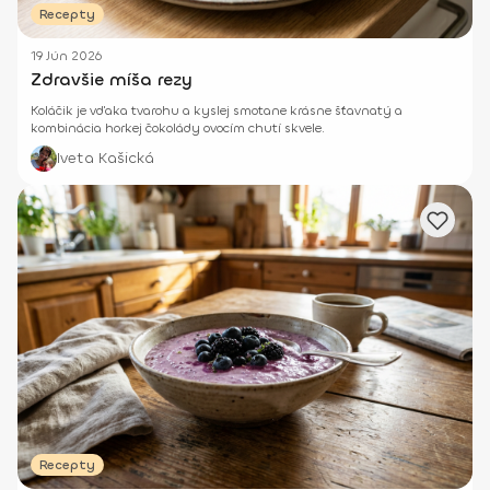
Recepty
19 Jún 2026
Zdravšie míša rezy
Koláčik je vďaka tvarohu a kyslej smotane krásne šťavnatý a
kombinácia horkej čokolády ovocím chutí skvele.
Iveta Kašická
Recepty