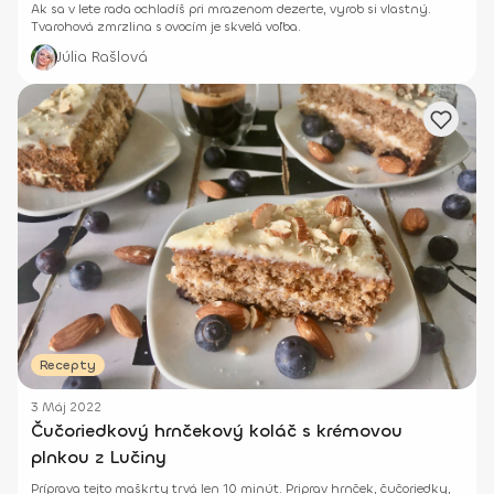
Ak sa v lete rada ochladíš pri mrazenom dezerte, vyrob si vlastný.
Tvarohová zmrzlina s ovocím je skvelá voľba.
Júlia Rašlová
Recepty
3 Máj 2022
Čučoriedkový hrnčekový koláč s krémovou
plnkou z Lučiny
Príprava tejto maškrty trvá len 10 minút. Priprav hrnček, čučoriedky,