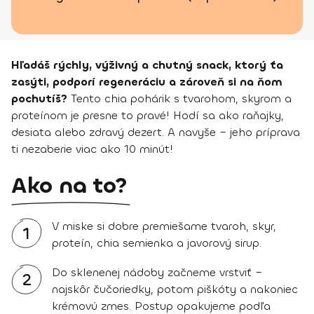
Hľadáš rýchly, výživný a chutný snack, ktorý ťa
zasýti, podporí regeneráciu a zároveň si na ňom
pochutíš?
Tento chia pohárik s tvarohom, skyrom a
proteínom je presne to pravé! Hodí sa ako raňajky,
desiata alebo zdravý dezert. A navyše – jeho príprava
ti nezaberie viac ako 10 minút!
Ako na to?
V miske si dobre premiešame tvaroh, skyr,
1
proteín, chia semienka a javorový sirup.
Do sklenenej nádoby začneme vrstviť –
2
najskôr čučoriedky, potom piškóty a nakoniec
krémovú zmes. Postup opakujeme podľa