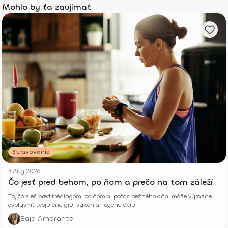
Mohlo by ťa zaujímať
Stravovanie
5 Aug 2026
Čo jesť pred behom, po ňom a prečo na tom záleží
To, čo zješ pred tréningom, po ňom aj počas bežného dňa, môže výrazne
ovplyvniť tvoju energiu, výkon aj regeneráciu.
Baja Amarante