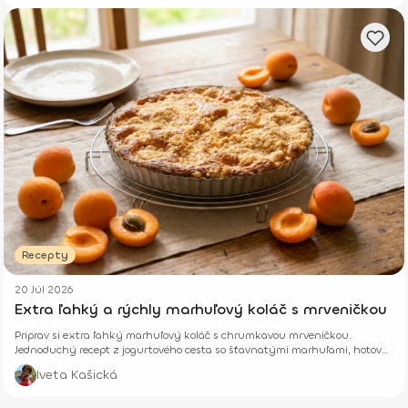
Recepty
20 Júl 2026
Extra ľahký a rýchly marhuľový koláč s mrveničkou
Priprav si extra ľahký marhuľový koláč s chrumkavou mrveničkou.
Jednoduchý recept z jogurtového cesta so šťavnatými marhuľami, hotový
z pár surovín.
Iveta Kašická