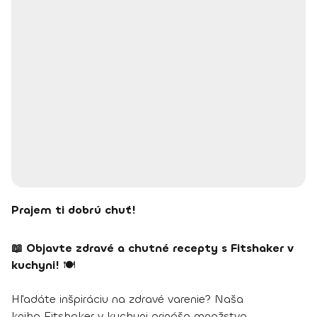
Prajem ti dobrú chuť!
📖 Objavte zdravé a chutné recepty s Fitshaker v
kuchyni!
🍽️
Hľadáte inšpiráciu na zdravé varenie? Naša
kniha Fitshaker v kuchyni prináša množstvo