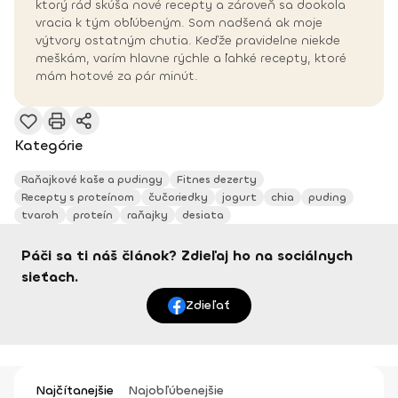
ktorý rád skúša nové recepty a zároveň sa dookola
vracia k tým obľúbeným. Som nadšená ak moje
výtvory ostatným chutia. Keďže pravidelne niekde
meškám, varím hlavne rýchle a ľahké recepty, ktoré
mám hotové za pár minút.
Kategórie
Raňajkové kaše a pudingy
Fitnes dezerty
Recepty s proteínom
čučoriedky
jogurt
chia
puding
tvaroh
proteín
raňajky
desiata
Páči sa ti náš článok? Zdieľaj ho na sociálnych
sieťach.
Zdieľať
Najčítanejšie
Najobľúbenejšie