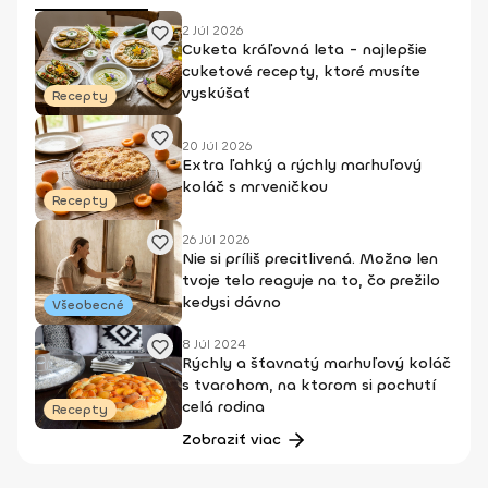
2 Júl 2026
Cuketa kráľovná leta - najlepšie
cuketové recepty, ktoré musíte
vyskúšať
Recepty
20 Júl 2026
Extra ľahký a rýchly marhuľový
koláč s mrveničkou
Recepty
26 Júl 2026
Nie si príliš precitlivená. Možno len
tvoje telo reaguje na to, čo prežilo
kedysi dávno
Všeobecné
8 Júl 2024
Rýchly a šťavnatý marhuľový koláč
s tvarohom, na ktorom si pochutí
celá rodina
Recepty
Zobraziť viac