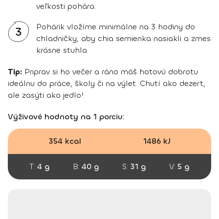
veľkosti pohára.
Pohárik vložíme minimálne na 3 hodiny do
3
chladničky, aby chia semienka nasiakli a zmes
krásne stuhla.
Tip:
Priprav si ho večer a ráno máš hotovú dobrotu
ideálnu do práce, školy či na výlet. Chutí ako dezert,
ale zasýti ako jedlo!
Výživové hodnoty na 1 porciu:
354 kcal
1486 kJ
T:
4 g
B:
40 g
S:
31 g
V:
5 g