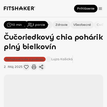
Prihlásenie
10 min
Všetky
Recepty
3
porcie
Zdravie
Všeobecné
Cvičen
Čučoriedkový chia pohárik
plný bielkovín
Lujza
Kašická
Raňajkové kaše a pudingy
2. Máj 2025