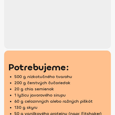
Potrebujeme:
500 g nízkotučného tvarohu
200 g čerstvých čučoriedok
20 g chia semienok
1 lyžicu javorového sirupu
60 g celozrnných alebo ražných piškót
130 g skyru
50 g vanilkového proteínu (napr. Fitshaker)