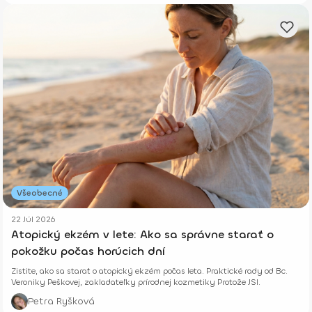
Všeobecné
22 Júl 2026
Atopický ekzém v lete: Ako sa správne starať o
pokožku počas horúcich dní
Zistite, ako sa starať o atopický ekzém počas leta. Praktické rady od Bc.
Veroniky Peškovej, zakladateľky prírodnej kozmetiky Protože JSI.
Petra Ryšková