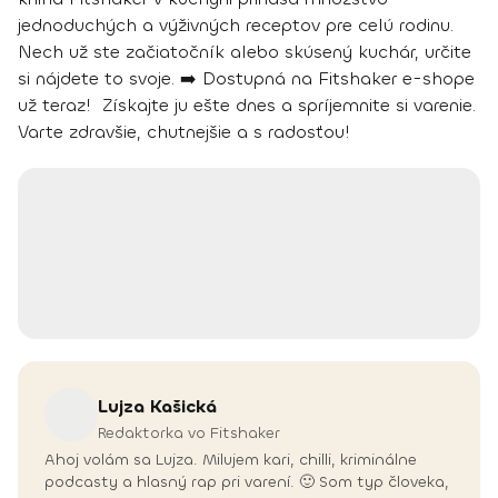
jednoduchých a výživných receptov pre celú rodinu.
Nech už ste začiatočník alebo skúsený kuchár, určite
si nájdete to svoje. ➡️ Dostupná na Fitshaker e-shope
už teraz! Získajte ju ešte dnes a spríjemnite si varenie.
Varte zdravšie, chutnejšie a s radosťou!
Lujza
Kašická
Redaktorka vo Fitshaker
Ahoj volám sa Lujza. Milujem kari, chilli, kriminálne
podcasty a hlasný rap pri varení. 🙂 Som typ človeka,