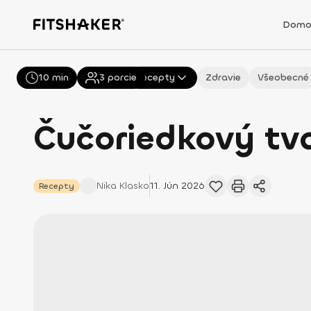
Domo
10 min
Všetky
3
porcie
Recepty
Zdravie
Všeobecné
Čučoriedkový tv
Nika
Klasko
11. Jún 2026
Recepty