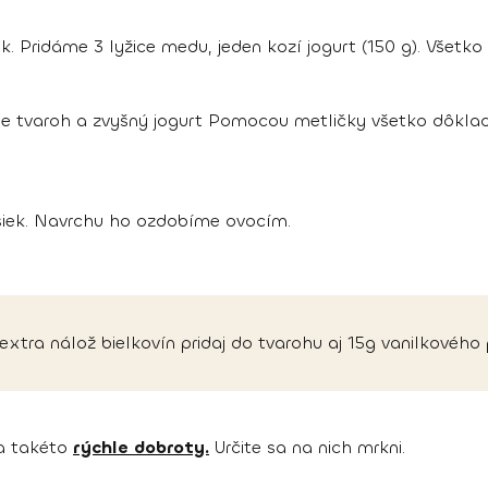
 Pridáme 3 lyžice medu, jeden kozí jogurt (150 g). Všetk
e tvaroh a zvyšný jogurt Pomocou metličky všetko dôkla
siek. Navrchu ho ozdobíme ovocím.
 extra nálož bielkovín pridaj do tvarohu aj 15g vanilkového 
na takéto
rýchle dobroty.
Určite sa na nich mrkni.