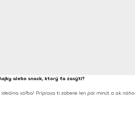
ňajky alebo snack, ktorý ťa zasýti?
 ideálna voľba! Príprava ti zaberie len pár minút a ak n