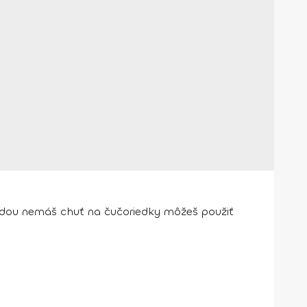
áhodou nemáš chuť na čučoriedky môžeš použiť