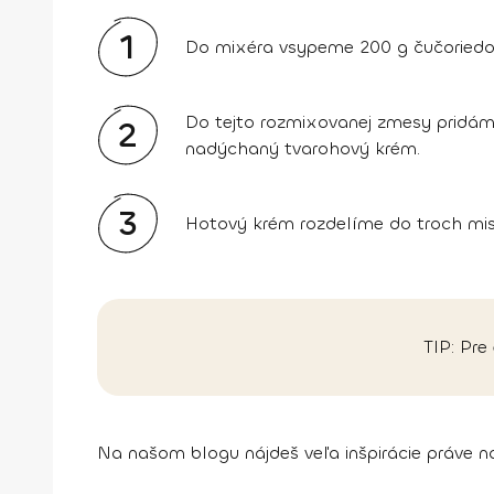
1
Do mixéra vsypeme 200 g čučoriedok.
Do tejto rozmixovanej zmesy pridám
2
nadýchaný tvarohový krém.
3
Hotový krém rozdelíme do troch mi
TIP: Pre
Na našom blogu nájdeš veľa inšpirácie práve 