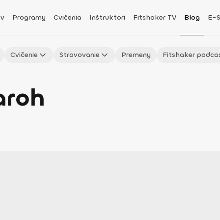
v
Programy
Cvičenia
Inštruktori
Fitshaker TV
Blog
E-
Cvičenie
Stravovanie
Premeny
Fitshaker podca
aroh