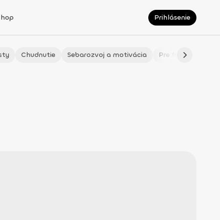
Shop
Prihlásenie
sty
Chudnutie
Sebarozvoj a motivácia
Pre fitmaminky