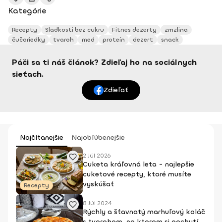
Kategórie
Recepty
Sladkosti bez cukru
Fitnes dezerty
zmzlina
čučoriedky
tvaroh
med
proteín
dezert
snack
Páči sa ti náš článok? Zdieľaj ho na sociálnych
sieťach.
Zdieľať
Najčítanejšie
Najobľúbenejšie
2 Júl 2026
Cuketa kráľovná leta - najlepšie
cuketové recepty, ktoré musíte
vyskúšať
Recepty
8 Júl 2024
Rýchly a šťavnatý marhuľový koláč
s tvarohom, na ktorom si pochutí