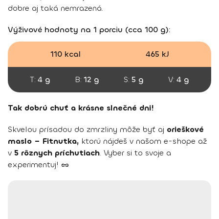
dobre aj taká nemrazená.
Výživové hodnoty na 1 porciu (cca 100 g):
110 kcal
465 kJ
T:
4 g
B:
12 g
S:
5 g
V:
4 g
Tak dobrú chuť a krásne slnečné dni!
Skvelou prísadou do zmrzliny môže byť aj
orieškové
maslo – Fitnutka,
ktorú nájdeš v našom e-shope až
v
5 rôznych príchutiach
. Vyber si to svoje a
experimentuj! 🥜