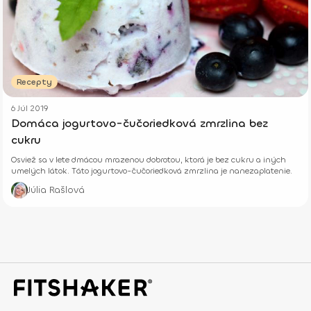
Recepty
6 Júl 2019
Domáca jogurtovo-čučoriedková zmrzlina bez
cukru
Osviež sa v lete dmácou mrazenou dobrotou, ktorá je bez cukru a iných
umelých látok. Táto jogurtovo-čučoriedková zmrzlina je nanezaplatenie.
Júlia Rašlová