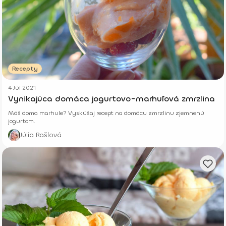
Recepty
4 Júl 2021
Vynikajúca domáca jogurtovo-marhuľová zmrzlina
Máš doma marhule? Vyskúšaj recept na domácu zmrzlinu zjemnenú
jogurtom.
Júlia Rašlová