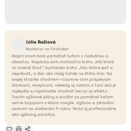
Júlia
Rašlová
Redaktor vo Fitshaker
Mojim snom bolo pomáhať ľuďom s nadváhou a
obezitou. Napísala som motivačnú knihu „Kilá ktoré
mi zmenili život", kuchársku knihu „Ako dobre jesť a
nepribrať„ a diár ako malý ťahák na štíhlu líniu. Na
svojej stránke chudnem-rozumne.com prispievam
článkami, receptami, niekedy aj radami o tom ako je
najlepšie a najzdravšie chudnúť bez jo-jo efektu.
Tvorím výživové plány a snažím sa pomáhať ľuďom
večne bojujúcim s kilami navyše. Výživou a zdravším
varením sa zaoberám 9 rokov. Teraz aj profesionálne
ako výživový poradca.