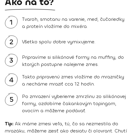
Ako na to?
Tvaroh, smotanu na varenie, med, čučoriedky
1
a proteín vložíme do mixéra.
2
Všetko spolu dobre vymixujeme.
Pripravíme si silikónové formy na muffiny, do
3
ktorých postupne nalejeme zmes.
Takto pripravenú zmes vložíme do mrazničky
4
a necháme mraziť cca 12 hodín.
Po zmrazení vyberieme zmrzlinu zo silikónovej
5
formy, ozdobíme čakankovým topingom,
ovocím a môžeme podávať.
Tip:
Ak máme zmesi veľa, tú, čo sa nezmestila do
mrazáku, môžeme zjesť ako desiatu či olovrant. Chutí