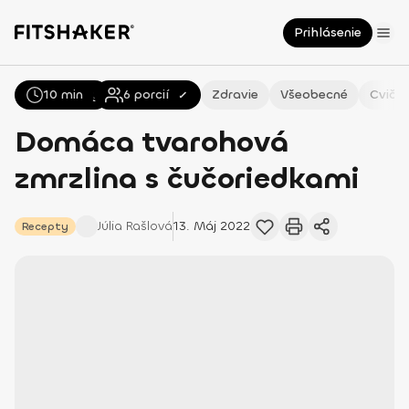
Prihlásenie
10 min
Všetky
Recepty
6
porcií
Zdravie
Všeobecné
Cvičen
Domáca tvarohová
zmrzlina s čučoriedkami
Júlia
Rašlová
13. Máj 2022
Recepty