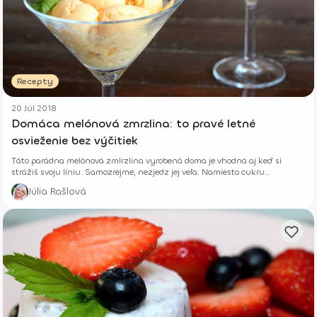
Recepty
20 Júl 2018
Domáca melónová zmrzlina: to pravé letné
osvieženie bez výčitiek
Táto parádna melónová zmlrzlina vyrobená doma je vhodná aj keď si
strážiš svoju líniu. Samozrejme, nezjedz jej veľa. Namiesto cukru
použijeme med.
Júlia Rašlová