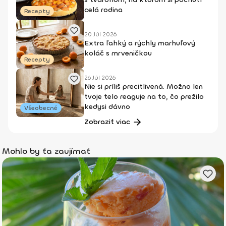
celá rodina
Recepty
20 Júl 2026
Extra ľahký a rýchly marhuľový
koláč s mrveničkou
Recepty
26 Júl 2026
Nie si príliš precitlivená. Možno len
tvoje telo reaguje na to, čo prežilo
kedysi dávno
Všeobecné
Zobraziť viac
Mohlo by ťa zaujímať