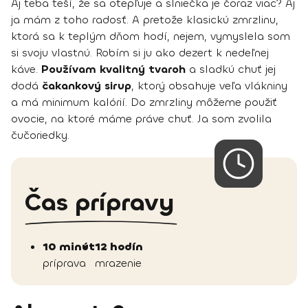
Aj teba teší, že sa otepľuje a slniečka je čoraz viac? Aj
ja mám z toho radosť. A pretože klasickú zmrzlinu,
ktorá sa k teplým dňom hodí, nejem, vymyslela som
si svoju vlastnú. Robím si ju ako dezert k nedeľnej
káve.
Používam kvalitný tvaroh
a sladkú chuť jej
dodá
čakankový sirup
, ktorý obsahuje veľa vlákniny
a má minimum kalórií. Do zmrzliny môžeme použiť
ovocie, na ktoré máme práve chuť. Ja som zvolila
čučoriedky.
Čas prípravy
10 minút
12 hodín
príprava
mrazenie