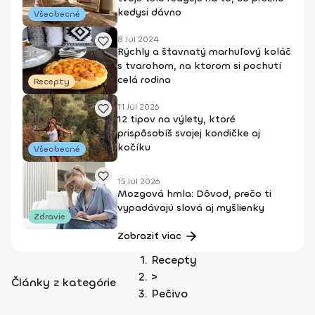
kedysi dávno
Všeobecné
8 Júl 2024
Rýchly a šťavnatý marhuľový koláč
s tvarohom, na ktorom si pochutí
celá rodina
Recepty
11 Júl 2026
12 tipov na výlety, ktoré
prispôsobíš svojej kondičke aj
kočíku
Všeobecné
15 Júl 2026
Mozgová hmla: Dôvod, prečo ti
vypadávajú slová aj myšlienky
Zdravie
Zobraziť viac
Recepty
>
Články z kategórie
Pečivo