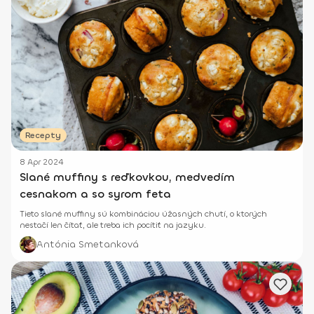
Recepty
8 Apr 2024
Slané muffiny s reďkovkou, medvedím
cesnakom a so syrom feta
Tieto slané muffiny sú kombináciou úžasných chutí, o ktorých
nestačí len čítať, ale treba ich pocítiť na jazyku.
Antónia Smetanková