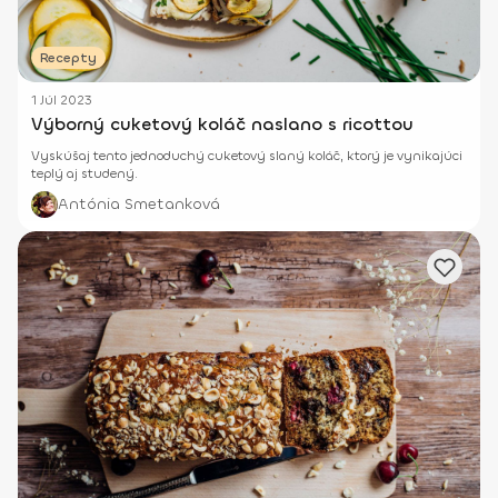
Recepty
1 Júl 2023
Výborný cuketový koláč naslano s ricottou
Vyskúšaj tento jednoduchý cuketový slaný koláč, ktorý je vynikajúci
teplý aj studený.
Antónia Smetanková