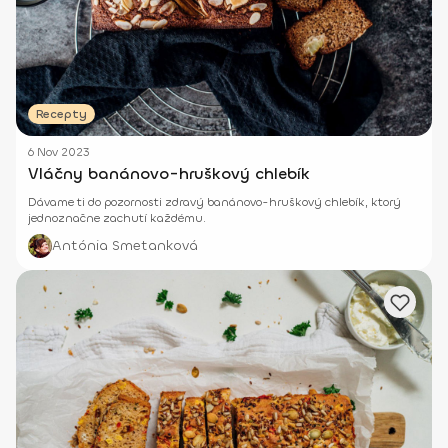
Recepty
6 Nov 2023
Vláčny banánovo-hruškový chlebík
Dávame ti do pozornosti zdravý banánovo-hruškový chlebík, ktorý
jednoznačne zachutí každému.
Antónia Smetanková