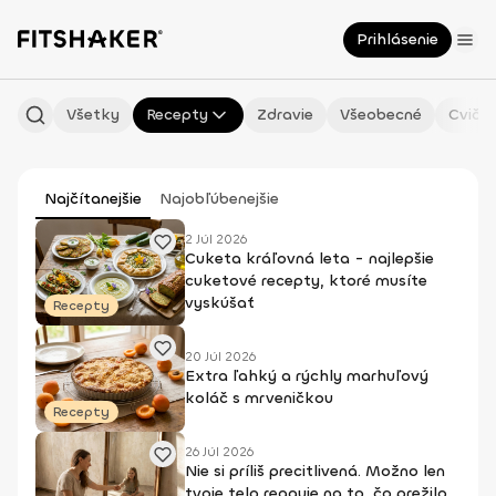
Prihlásenie
Všetky
Recepty
Zdravie
Všeobecné
Cvičen
Najčítanejšie
Najobľúbenejšie
2 Júl 2026
Cuketa kráľovná leta - najlepšie
cuketové recepty, ktoré musíte
vyskúšať
Recepty
20 Júl 2026
Extra ľahký a rýchly marhuľový
koláč s mrveničkou
Recepty
26 Júl 2026
Nie si príliš precitlivená. Možno len
tvoje telo reaguje na to, čo prežilo