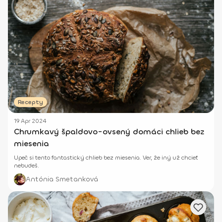
Recepty
19 Apr 2024
Chrumkavý špaldovo-ovsený domáci chlieb bez
miesenia
Upeč si tento fantastický chlieb bez miesenia. Ver, že iný už chcieť
nebudeš.
Antónia Smetanková