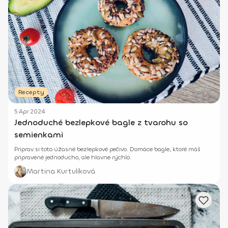
Recepty
5 Apr 2024
Jednoduché bezlepkové bagle z tvarohu so
semienkami
Priprav si toto úžasné bezlepkové pečivo. Domáce bagle, ktoré máš
pripravené jednoducho, ale hlavne rýchlo.
Martina Kurtulíková