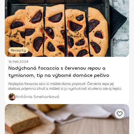
Recepty
16 Feb 2024
Nadýchaná focaccia s červenou repou a
tymianom, tip na výborné domáce pečivo
Najlepšia focaccia akú si môžeš doma pripraviť. Červená repa jej
dodáva príjemnú chuť a môžeš si ju vychutnať studenú ale aj teplú.
Antónia Smetanková