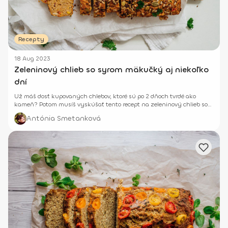
Recepty
18 Aug 2023
Zeleninový chlieb so syrom mäkučký aj niekoľko
dní
Už máš dosť kupovaných chlebov, ktoré sú po 2 dňoch tvrdé ako
kameň? Potom musíš vyskúšať tento recept na zeleninový chlieb so
syrom.
Antónia Smetanková