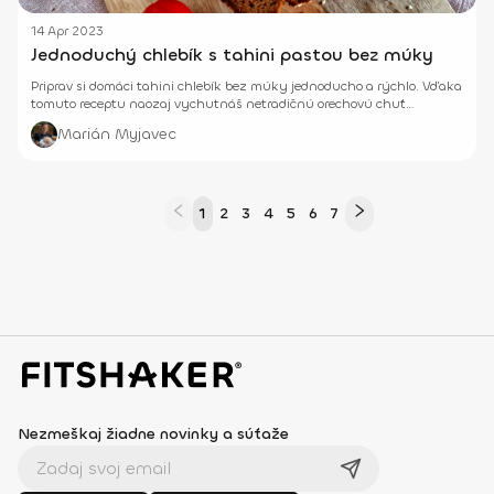
14 Apr 2023
Jednoduchý chlebík s tahini pastou bez múky
Priprav si domáci tahini chlebík bez múky jednoducho a rýchlo. Vďaka
tomuto receptu naozaj vychutnáš netradičnú orechovú chuť
výživného sezamu.
Marián Myjavec
1
2
3
4
5
6
7
Nezmeškaj žiadne novinky a súťaže