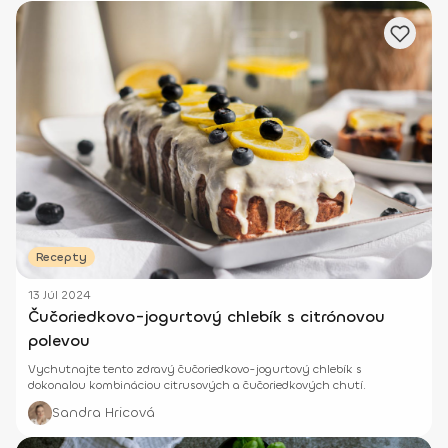
Recepty
13 Júl 2024
Čučoriedkovo-jogurtový chlebík s citrónovou
polevou
Vychutnajte tento zdravý čučoriedkovo-jogurtový chlebík s
dokonalou kombináciou citrusových a čučoriedkových chutí.
Sandra Hricová