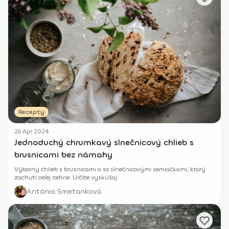
Recepty
26 Apr 2024
Jednoduchý chrumkavý slnečnicový chlieb s
brusnicami bez námahy
Výborný chlieb s brusnicami a so slnečnicovými semiačkami, ktorý
zachutí celej rodine. Určite vyskúšaj.
Antónia Smetanková