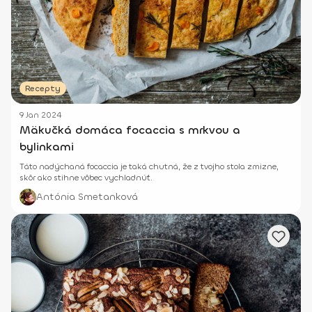
Recepty
9 Jan 2024
Mäkučká domáca focaccia s mrkvou a
bylinkami
Táto nadýchaná focaccia je taká chutná, že z tvojho stola zmizne,
skôr ako stihne vôbec vychladnúť.
Antónia Smetanková