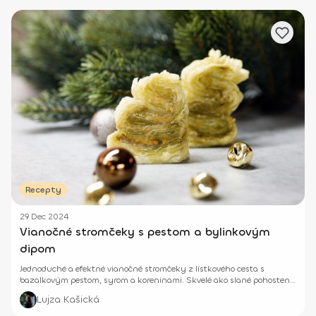
Recepty
29 Dec 2024
Vianočné stromčeky s pestom a bylinkovým
dipom
Jednoduché a efektné vianočné stromčeky z lístkového cesta s
bazalkovým pestom, syrom a koreninami. Skvelé ako slané pohostenie
počas sviatkov, ktoré môžete doplniť bylinkovým jogurtovým dipom.
Lujza Kašická