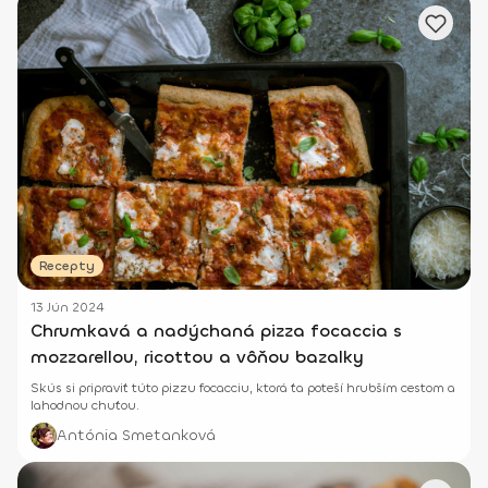
Recepty
13 Jún 2024
Chrumkavá a nadýchaná pizza focaccia s
mozzarellou, ricottou a vôňou bazalky
Skús si pripraviť túto pizzu focacciu, ktorá ťa poteší hrubším cestom a
lahodnou chuťou.
Antónia Smetanková