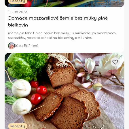
Recepty
12 Jún 2023
Domáce mozzarellové žemle bez múky plné
bielkovín
Máme pre teba tip na pečivo bez múky, s minimálnym množstvom
sacharidov, no za to bohaté na bielkoviny a vlákninu.
Júlia Rašlová
Recepty