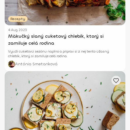
Recepty
4 Aug 2023
Mäkučký slaný cuketový chlebík, ktorý si
zamiluje celá rodina
Využi cuketovú sezónu naplno a priprav si z nej tento úžasný
chlebík, ktorý si zamiluje celá rodina.
Antónia Smetanková