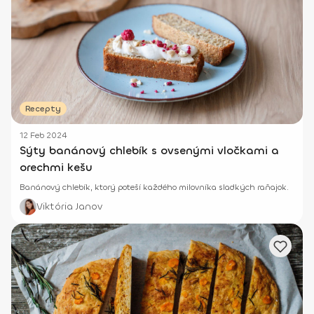
Recepty
12 Feb 2024
Sýty banánový chlebík s ovsenými vločkami a
orechmi kešu
Banánový chlebík, ktorý poteší každého milovníka sladkých raňajok.
Viktória Janov