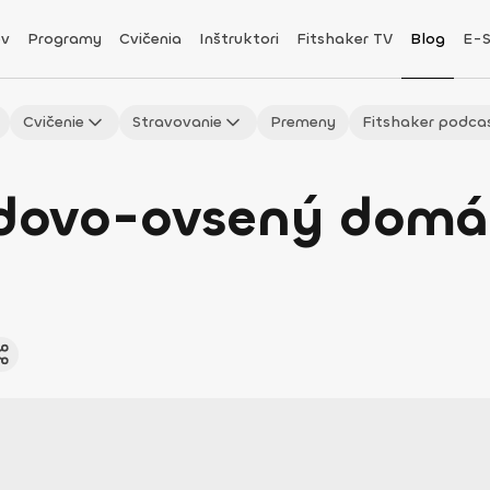
v
Programy
Cvičenia
Inštruktori
Fitshaker TV
Blog
E-
Cvičenie
Stravovanie
Premeny
Fitshaker podca
ovo-ovsený domác