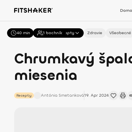
Domo
40 min
Všetky
1
bochník
Recepty
Zdravie
Všeobecné
Chrumkavý špald
miesenia
Antónia
Smetanková
19. Apr 2024
Recepty