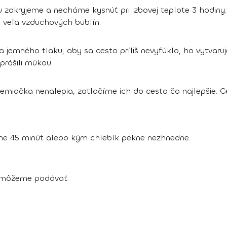
u zakryjeme a necháme kysnúť pri izbovej teplote 3 hodiny.
 veľa vzduchových bublín.
emného tlaku, aby sa cesto príliš nevyfúklo, ho vytvaruj
prášili múkou.
iačka nenalepia, zatlačíme ich do cesta čo najlepšie. C
eme 45 minút alebo kým chlebík pekne nezhnedne.
 môžeme podávať.