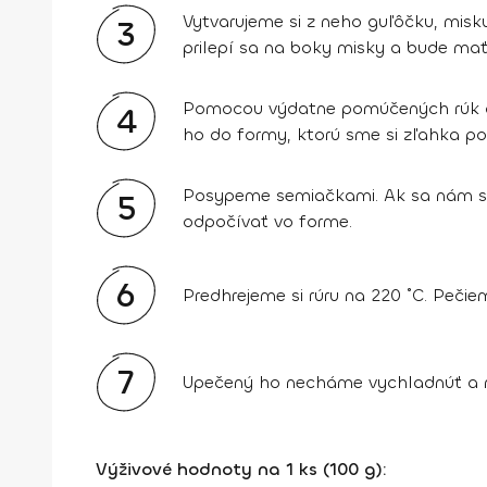
Vytvarujeme si z neho guľôčku, misk
3
prilepí sa na boky misky a bude mať
Pomocou výdatne pomúčených rúk a j
4
ho do formy, ktorú sme si zľahka po
Posypeme semiačkami. Ak sa nám sem
5
odpočívať vo forme.
6
Predhrejeme si rúru na 220 ˚C. Peči
7
Upečený ho necháme vychladnúť a
Výživové hodnoty na 1 ks (100 g):