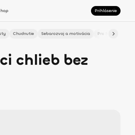
Shop
Prihlásenie
sty
Chudnutie
Sebarozvoj a motivácia
Pre fitmaminky
i chlieb bez