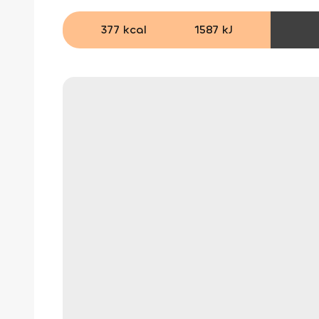
377 kcal
1587 kJ