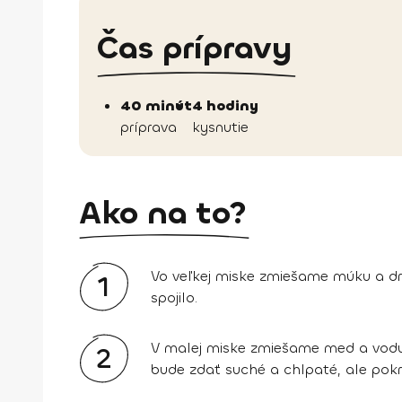
Čas prípravy
40 minút
4 hodiny
príprava
kysnutie
Ako na to?
Vo veľkej miske zmiešame múku a dr
1
spojilo.
V malej miske zmiešame med a vodu
2
bude zdať suché a chlpaté, ale pokr