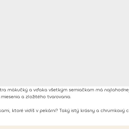
nútra mäkučký a vďaka všetkým semiačkam má najlahodnej
miesenia a zložitého tvarovania.
mi, ktoré vidíš v pekárni? Taký istý krásny a chrumkavý c