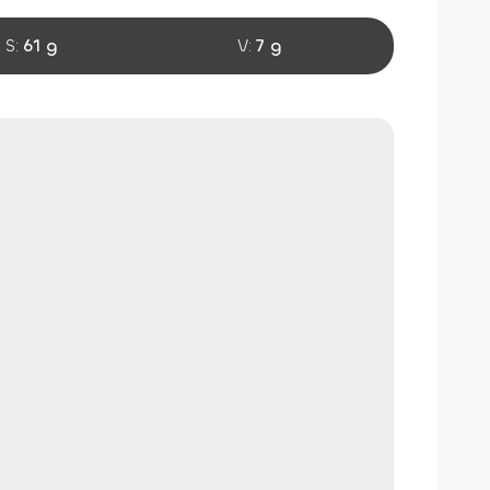
S:
61 g
V:
7 g