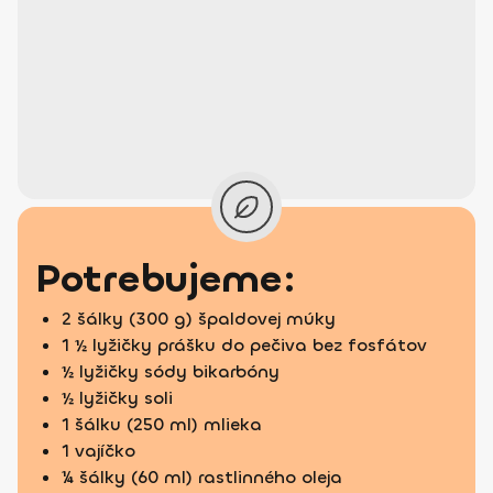
Potrebujeme:
2 šálky (300 g) špaldovej múky
1 ½ lyžičky prášku do pečiva bez fosfátov
½ lyžičky sódy bikarbóny
½ lyžičky soli
1 šálku (250 ml) mlieka
1 vajíčko
¼ šálky (60 ml) rastlinného oleja