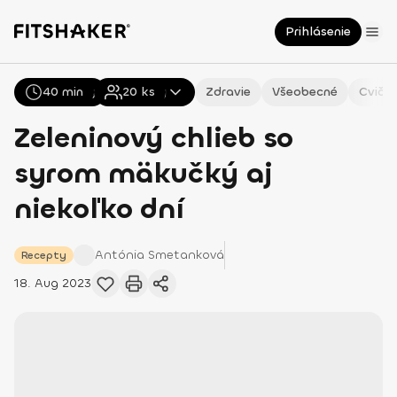
Prihlásenie
40 min
Všetky
Recepty
20
ks
Zdravie
Všeobecné
Cvičen
Zeleninový chlieb so
syrom mäkučký aj
niekoľko dní
Antónia
Smetanková
Recepty
18. Aug 2023