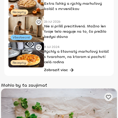
Extra ľahký a rýchly marhuľový
koláč s mrveničkou
Recepty
26 Júl 2026
Nie si príliš precitlivená. Možno len
tvoje telo reaguje na to, čo prežilo
kedysi dávno
Všeobecné
8 Júl 2024
Rýchly a šťavnatý marhuľový koláč
s tvarohom, na ktorom si pochutí
celá rodina
Recepty
Zobraziť viac
Mohlo by ťa zaujímať