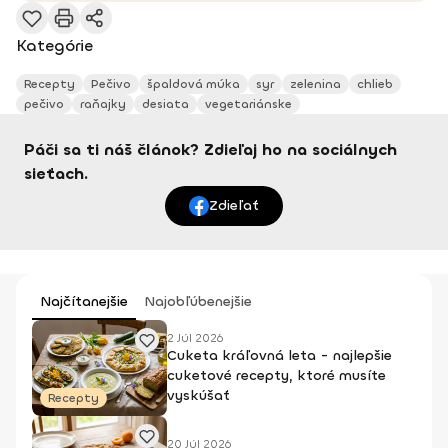
Kategórie
Recepty
Pečivo
špaldová múka
syr
zelenina
chlieb
pečivo
raňajky
desiata
vegetariánske
Páči sa ti náš článok? Zdieľaj ho na sociálnych
sieťach.
Zdieľať
Najčítanejšie
Najobľúbenejšie
2 Júl 2026
Cuketa kráľovná leta - najlepšie
cuketové recepty, ktoré musíte
vyskúšať
Recepty
20 Júl 2026