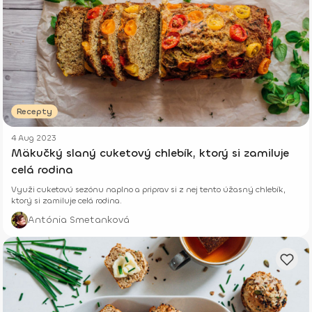
Recepty
4 Aug 2023
Mäkučký slaný cuketový chlebík, ktorý si zamiluje
celá rodina
Využi cuketovú sezónu naplno a priprav si z nej tento úžasný chlebík,
ktorý si zamiluje celá rodina.
Antónia Smetanková