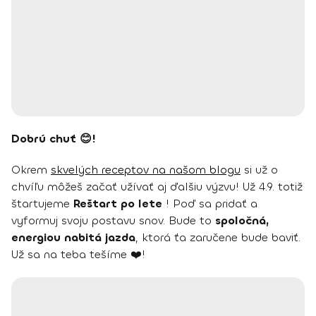
Dobrú chuť 😊!
Okrem
skvelých receptov na našom blogu
si už o
chvíľu môžeš začať užívať aj ďalšiu výzvu! Už 4.9. totiž
štartujeme
Reštart po lete
! Poď sa pridať a
vyformuj svoju postavu snov. Bude to
spoločná,
energiou nabitá jazda
, ktorá ťa zaručene bude baviť.
Už sa na teba tešíme ❤️!