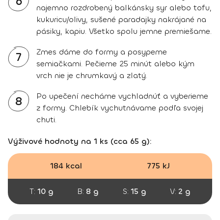
6
najemno rozdrobený balkánsky syr alebo tofu,
kukuricu/olivy, sušené paradajky nakrájané na
pásiky, kapiu. Všetko spolu jemne premiešame.
Zmes dáme do formy a posypeme
7
semiačkami. Pečieme 25 minút alebo kým
vrch nie je chrumkavý a zlatý.
Po upečení necháme vychladnúť a vyberieme
8
z formy. Chlebík vychutnávame podľa svojej
chuti.
Výživové hodnoty na 1 ks (cca 65 g):
184 kcal
775 kJ
T:
10 g
B:
8 g
S:
15 g
V:
2 g