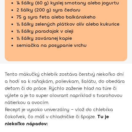
¼ šálky (60 g) kyslej smotany alebo jogurtu
2 šálky (200 g) syra čedaru
75 g syra feta alebo balkánskeho
½ šálky zelených plátkov olív alebo kukurice
½ šálky paradajok v oleji
½ šálky zaváranej kapie
semiačka na posypanie vrchu
Tento mäkučký chlebík zostáva čerstvý niekoľko dní
a hodí sa k raňajkám, polievkam, šalátu, do obedára
deťom či do práce. Rýchlo zaženie hlad na túre či
výlete a je to super olovrant napríklad s tvarohovou
nátierkou a ovocím.
Recept je vysoko univerzálny – vlož do chlebíka
čokoľvek, čo máš v chladničke či špajze.
Tu je
niekoľko nápadov: