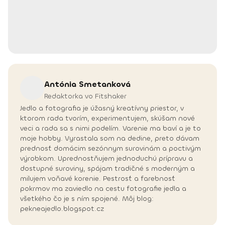
Antónia
Smetanková
Redaktorka vo Fitshaker
Jedlo a fotografia je úžasný kreatívny priestor, v
ktorom rada tvorím, experimentujem, skúšam nové
veci a rada sa s nimi podelím. Varenie ma baví a je to
moje hobby. Vyrastala som na dedine, preto dávam
prednosť domácim sezónnym surovinám a poctivým
výrobkom. Uprednostňujem jednoduchú prípravu a
dostupné suroviny, spájam tradičné s moderným a
milujem voňavé korenie. Pestrosť a farebnosť
pokrmov ma zaviedlo na cestu fotografie jedla a
všetkého čo je s ním spojené. Môj blog:
pekneajedlo.blogspot.cz