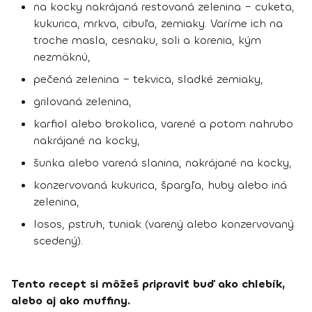
na kocky nakrájaná restovaná zelenina – cuketa,
kukurica, mrkva, cibuľa, zemiaky. Varíme ich na
troche masla, cesnaku, soli a korenia, kým
nezmäknú,
pečená zelenina – tekvica, sladké zemiaky,
grilovaná zelenina,
karfiol alebo brokolica, varené a potom nahrubo
nakrájané na kocky,
šunka alebo varená slanina, nakrájané na kocky,
konzervovaná kukurica, špargľa, huby alebo iná
zelenina,
losos, pstruh, tuniak (varený alebo konzervovaný
scedený).
Tento recept si môžeš pripraviť buď ako chlebík,
alebo aj ako muffiny.