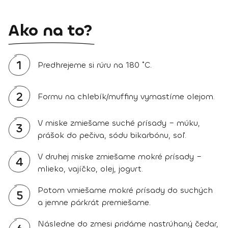
Ako na to?
1
Predhrejeme si rúru na 180 ˚C.
2
Formu na chlebík/muffiny vymastíme olejom.
V miske zmiešame suché prísady – múku,
3
prášok do pečiva, sódu bikarbónu, soľ.
V druhej miske zmiešame mokré prísady –
4
mlieko, vajíčko, olej, jogurt.
Potom vmiešame mokré prísady do suchých
5
a jemne párkrát premiešame.
Následne do zmesi pridáme nastrúhaný čedar,