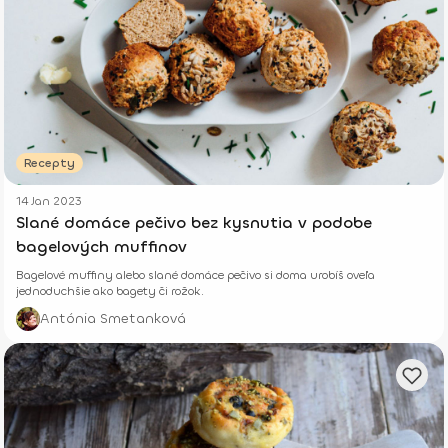
Recepty
14 Jan 2023
Slané domáce pečivo bez kysnutia v podobe
bagelových muffinov
Bagelové muffiny alebo slané domáce pečivo si doma urobíš oveľa
jednoduchšie ako bagety či rožok.
Antónia Smetanková