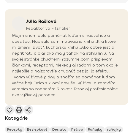
Júlia
Rašlová
Redaktor vo Fitshaker
Mojim snom bolo pomáhať ľuďom s nadváhou a
obezitou. Napísala som motivačnú knihu „Kilá ktoré
mi zmenili život", kuchársku knihu „Ako dobre jesť a
nepribrať„ a diár ako malý ťahák na štíhlu líniu. Na
svojej stránke chudnem-rozumne.com prispievam
článkami, receptami, niekedy aj radami o tom ako je
najlepšie a najzdravšie chudnúť bez jo-jo efektu.
Tvorím výživové plány a snažím sa pomáhať ľuďom
večne bojujúcim s kilami navyše. Výživou a zdravším
varením sa zaoberám 9 rokov. Teraz aj profesionálne
ako výživový poradca.
Kategórie
Recepty
Bezlepkové
Desiata
Pečivo
Raňajky
raňajky