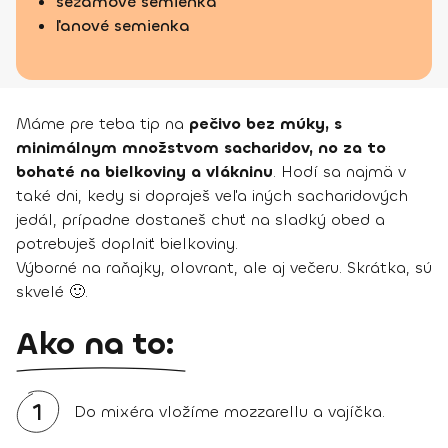
sezamové semienka
ľanové semienka
Máme pre teba tip na
pečivo bez múky, s
minimálnym množstvom sacharidov, no za to
bohaté na bielkoviny a vlákninu
. Hodí sa najmä v
také dni, kedy si dopraješ veľa iných sacharidových
jedál, prípadne dostaneš chuť na sladký obed a
potrebuješ doplniť bielkoviny.
Výborné na raňajky, olovrant, ale aj večeru. Skrátka, sú
skvelé 🙂.
Ako na to:
1
Do mixéra vložíme mozzarellu a vajíčka.