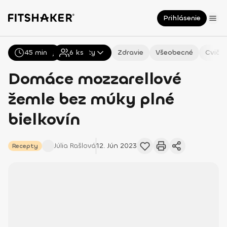
Prihlásenie
45 min
Všetky
Recepty
6
ks
Zdravie
Všeobecné
Cvičen
Domáce mozzarellové
žemle bez múky plné
bielkovín
Júlia
Rašlová
12. Jún 2023
Recepty