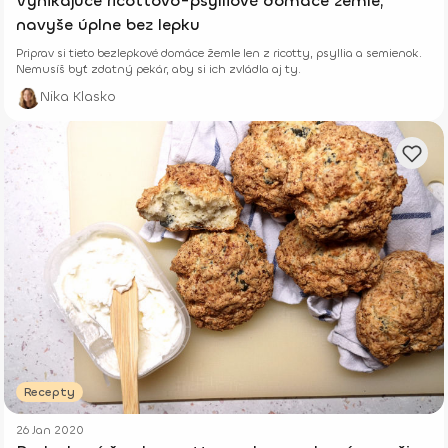
Vynikajúce ricottovo-psylliové domáce žemle,
navyše úplne bez lepku
Priprav si tieto bezlepkové domáce žemle len z ricotty, psyllia a semienok.
Nemusíš byť zdatný pekár, aby si ich zvládla aj ty.
Nika Klasko
Recepty
26 Jan 2020