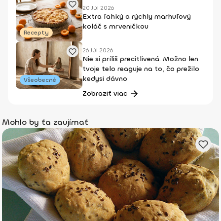
20 Júl 2026
Extra ľahký a rýchly marhuľový
koláč s mrveničkou
Recepty
26 Júl 2026
Nie si príliš precitlivená. Možno len
tvoje telo reaguje na to, čo prežilo
kedysi dávno
Všeobecné
Zobraziť viac
Mohlo by ťa zaujímať