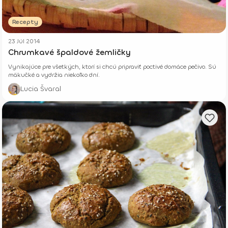
Recepty
23 Júl 2014
Chrumkavé špaldové žemličky
Vynikajúce pre všetkých, ktorí si chcú pripraviť poctivé domáce pečivo. Sú
mäkučké a vydržia niekoľko dní.
Lucia Švaral