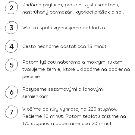
Pridáme psyllium, proteín, kyslú smotanu,
2
nastrúhaný parmezán, kypriaci prášok a soľ.
3
Všetko spolu vymixujeme dohladka.
4
Cesto necháme odstáť cca 15 minút.
Potom lyžicou naberáme a mokrými rukami
5
tvarujeme žemle, ktoré ukladáme na papier na
pečenie.
Posypeme sezamovými a ľanovými
6
semienkami.
Vložíme do rúry vyhriatej na 220 stupňov.
7
Pečieme 10 minút. Potom teplotu znížime na
170 stupňov a dopekáme cca 20 minút.