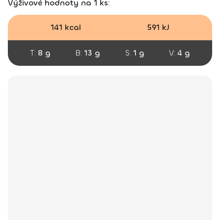
Výživové hodnoty na 1 ks:
141 kcal
591 kJ
T:
8 g
B:
13 g
S:
1 g
V:
4 g