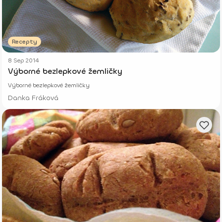
Recepty
8 Sep 2014
Výborné bezlepkové žemličky
Výborné bezlepkové žemličky
Danka Fráková