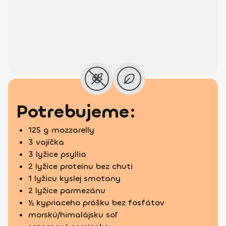
Potrebujeme:
125 g mozzarelly
3 vajíčka
3 lyžice psyllia
2 lyžice proteínu bez chuti
1 lyžicu kyslej smotany
2 lyžice parmezánu
½ kypriaceho prášku bez fosfátov
morskú/himalájsku soľ