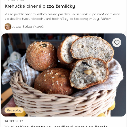
Krehučké plnené pizza žemličky
Pizza je obľúbeným jedlom nielen pre deti. Skús však vyčarovať namiesto
klasického tvaru tieto chutné bochníčky zo špaldovej múky. Mňam!
Lucia Súkeníková
Recepty
14 Okt 2019