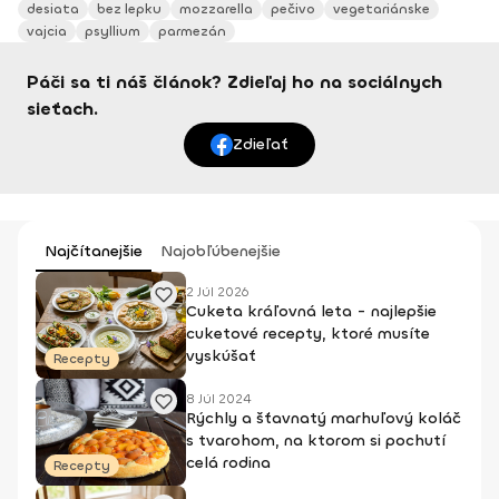
desiata
bez lepku
mozzarella
pečivo
vegetariánske
vajcia
psyllium
parmezán
Páči sa ti náš článok? Zdieľaj ho na sociálnych
sieťach.
Zdieľať
Najčítanejšie
Najobľúbenejšie
2 Júl 2026
Cuketa kráľovná leta - najlepšie
cuketové recepty, ktoré musíte
vyskúšať
Recepty
8 Júl 2024
Rýchly a šťavnatý marhuľový koláč
s tvarohom, na ktorom si pochutí
celá rodina
Recepty