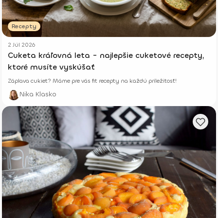
Recepty
2 Júl 2026
Cuketa kráľovná leta - najlepšie cuketové recepty,
ktoré musíte vyskúšať
Záplava cukiet? Máme pre vás fit recepty na každú príležitosť!
Nika Klasko