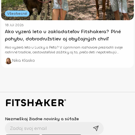
Všeobecné
18 Júl 2026
Ako vyzerá leto u zakladateľov Fitshakera? Plné
pohybu, dobrodružstiev aj obyčajných chvíľ
Ako vyzerá leto u Lucky a Peťa? V úprimnom rozhovore prezradili svoje
rodinné tradície, cestovateľské zážitky aj to, prečo deti nepotrebujú
dokonalé prázdniny.
Nika Klasko
Nezmeškaj žiadne novinky a súťaže