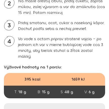
Na masle orestuj cibuľu, pridaj cuketu, zapraš
2
múkou, zalej vývarom a var do zmäknutia (cca
15 min). Potom rozmixuj.
Pridaj smotanu, ocot, cukor a nasekaný kôpor.
3
Dochuť podľa seba a nechaj prevrieť.
Vo vode s octom priprav stratené vajcia – po
4
jednom ich var v mierne bublajúcej vode cca 3
minúty, aby bielok stuhol a žĺtok zostal
mäkký.
Výživové hodnoty na 1 porciu:
395 kcal
1659 kJ
T:
18 g
B:
15 g
S:
48 g
V:
6 g