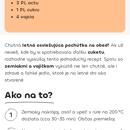
3 PL octu
1 PL cukru
4 vajcia
Chutná
letná osviežujúca pochúťka na obed!
Ak už
nevieš, kde by si spotrebovala ďalšiu
cuketu
,
rozhodne vyskúšaj tento jednoduchý recept. Spolu so
zemiakmi a vajíčkom
vykúzliš nie len chutné, ale i
zdravé a ľahké jedlo, ktoré je na letné dni ako
stvorené.
Ako na to?
Zemiaky nakrájaj, osoľ a upeč v rúre na 200 °C
1
dozlata (cca 30–35 min). Občas premiešaj.