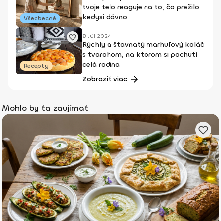
tvoje telo reaguje na to, čo prežilo
kedysi dávno
Všeobecné
8 Júl 2024
Rýchly a šťavnatý marhuľový koláč
s tvarohom, na ktorom si pochutí
celá rodina
Recepty
Zobraziť viac
Mohlo by ťa zaujímať