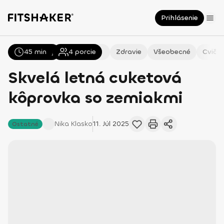
Prihlásenie
45 min
Všetky
Recepty
4
porcie
Zdravie
Všeobecné
Cvičen
Skvelá letná cuketová
kôprovka so zemiakmi
Nika
Klasko
11. Júl 2025
Ostatné