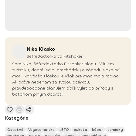
Nika
Klasko
Šéfredaktorka vo Fitshaker
Som Nika, šéfredaktorka Fitshaker blogu. Milujem
turistiku, dobré jedlo, prechádzky a západy slnka pri
mori. Najväčšou láskou je však pre mňa moja rodina.
Ak práve nebehám za svojou dcérkou,
pravdepodobne plánujem ďalší výlet do prírody s
batohom plným dobrôt!
Kategórie
Ostatné
Vegetariánske
LETO
cuketa
kôpor
zemiaky
smotana
vajcia
polievka
obed
vegetariánske