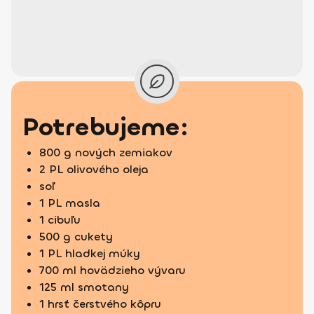
Potrebujeme:
800 g nových zemiakov
2 PL olivového oleja
soľ
1 PL masla
1 cibuľu
500 g cukety
1 PL hladkej múky
700 ml hovädzieho vývaru
125 ml smotany
1 hrsť čerstvého kôpru