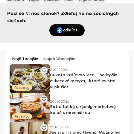
Páči sa ti náš článok? Zdieľaj ho na sociálnych
sieťach.
Zdieľať
Najčítanejšie
Najobľúbenejšie
2 Júl 2026
Cuketa kráľovná leta - najlepšie
cuketové recepty, ktoré musíte
vyskúšať
Recepty
20 Júl 2026
Extra ľahký a rýchly marhuľový
koláč s mrveničkou
Recepty
26 Júl 2026
Nie si príliš precitlivená. Možno len