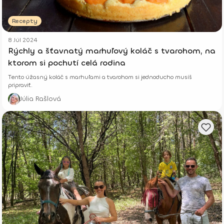
Recepty
8 Júl 2024
Rýchly a šťavnatý marhuľový koláč s tvarohom, na
ktorom si pochutí celá rodina
Tento úžasný koláč s marhuľami a tvarohom si jednoducho musíš
pripraviť.
Júlia Rašlová