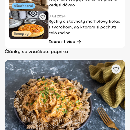
kedysi dávno
Všeobecné
8 Júl 2024
Rýchly a šťavnatý marhuľový koláč
s tvarohom, na ktorom si pochutí
celá rodina
Recepty
Zobraziť viac
Články so značkou: paprika