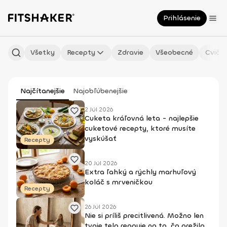
Prihlásenie
Všetky
Recepty
Zdravie
Všeobecné
Cvičen
Najčítanejšie
Najobľúbenejšie
2 Júl 2026
Cuketa kráľovná leta - najlepšie
cuketové recepty, ktoré musíte
vyskúšať
Recepty
20 Júl 2026
Extra ľahký a rýchly marhuľový
koláč s mrveničkou
Recepty
26 Júl 2026
Nie si príliš precitlivená. Možno len
tvoje telo reaguje na to, čo prežilo