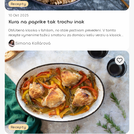
Recepty
10 Okt 2025
Kura na paprike tak trochu inak
Obľúbená klasika v ľahšom, no stále poctivom prevedení. V tomto
recepte vymeníme ťažkú smotanu za domácu kešu verziu a klasický
tuk za kvalitné ghee.
Simona Kollárová
Recepty