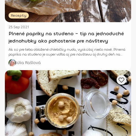
Recepty
25 Sep 2021
Plnené papriky na studeno – tip na jednoduché
jednohubky ako pohostenie pre návštevy
Ak sú pre teba obložené chlebíčky nuda, vyskúšaj niečo nové. Plnená
paprika na studeno je super voľba aj pre návštevu aj druhý deň na
raňajky.
Júlia Rašlová