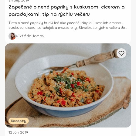
24 Sep 2019
Zapečené plnené papriky s kuskusom, cícerom a
paradajkami: tip na rýchlu večeru
Tieto plnené papriky budú iné ako poznáš. Naplnili sme ich zmesou
kuskusu, cíceru, paradajok a mozzarelly. Skvelé ako rýchla večera do
30 minút.
Viktória Janov
Recepty
12 Jún 2019