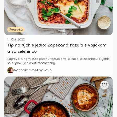
Recepty
14 Okt 2022
Tip na rýchle jedlo: Zapekaná fazuľa s vajíčkom
a so zeleninou
Priprav si s nami túto pečenú fazuľu s vajíčkom a so zeleninou. Rýchlo
sa pripravuje a chutí fantasticky.
Antónia Smetanková