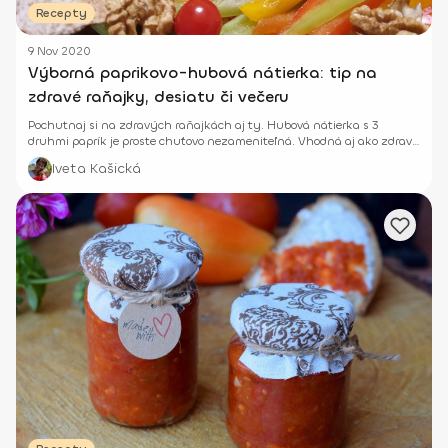
Recepty
9 Nov 2020
Výborná paprikovo-hubová nátierka: tip na
zdravé raňajky, desiatu či večeru
Pochutnaj si na zdravých raňajkách aj ty. Hubová nátierka s 3
druhmi paprík je proste chuťovo nezameniteľná. Vhodná aj ako zdravá
desiata či večera.
Iveta Kašická