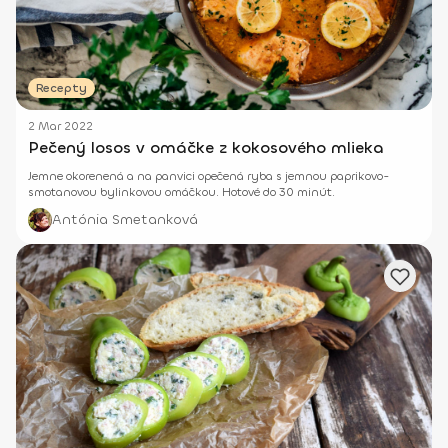
Recepty
2 Mar 2022
Pečený losos v omáčke z kokosového mlieka
Jemne okorenená a na panvici opečená ryba s jemnou paprikovo-
smotanovou bylinkovou omáčkou. Hotové do 30 minút.
Antónia Smetanková