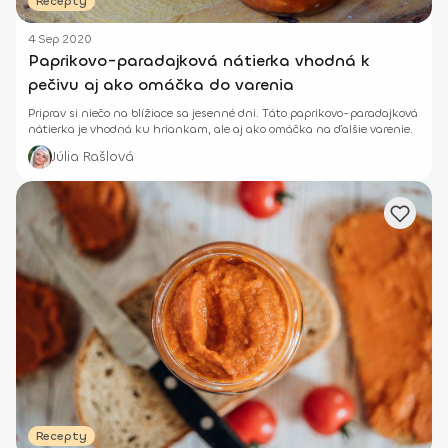
Recepty
4 Sep 2020
Paprikovo-paradajková nátierka vhodná k
pečivu aj ako omáčka do varenia
Priprav si niečo na blížiace sa jesenné dni. Táto paprikovo-paradajková
nátierka je vhodná ku hriankam, ale aj ako omáčka na ďalšie varenie.
Júlia Rašlová
Recepty