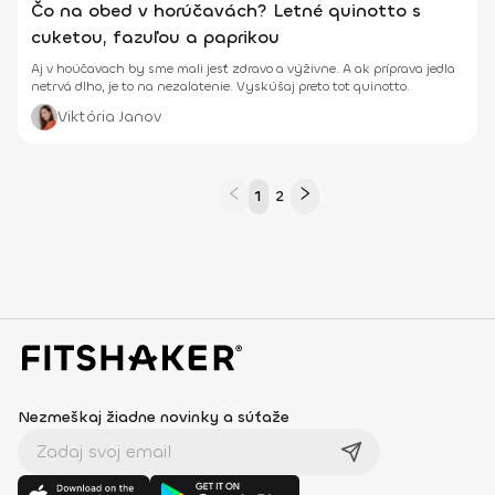
Čo na obed v horúčavách? Letné quinotto s
cuketou, fazuľou a paprikou
Aj v hoúčavach by sme mali jesť zdravo a výživne. A ak príprava jedla
netrvá dlho, je to na nezalatenie. Vyskúšaj preto tot quinotto.
Viktória Janov
1
2
Nezmeškaj žiadne novinky a súťaže