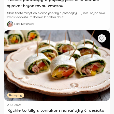
syrovo-bryndzovou zmesou
Skús tento recept na plnené papriky a paradajky. Syrovo-bryndzová
zmes vo vnútri im dodáva lahodnú chuť.
Júlia Rašlová
Recepty
2 Júl 2023
Rýchle tortilly s tuniakom na raňajky či desiatu