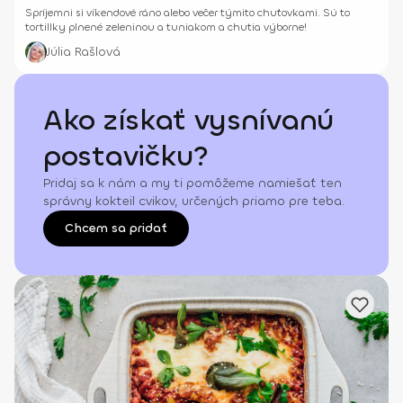
Spríjemni si víkendové ráno alebo večer týmito chuťovkami. Sú to
tortillky plnené zeleninou a tuniakom a chutia výborne!
Júlia Rašlová
Ako získať vysnívanú
postavičku?
Pridaj sa k nám a my ti pomôžeme namiešať ten
správny kokteil cvikov, určených priamo pre teba.
Chcem sa pridať