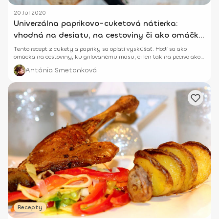
20 Júl 2020
Univerzálna paprikovo-cuketová nátierka:
vhodná na desiatu, na cestoviny či ako omáčka
k mäsu
Tento recept z cukety a papriky sa oplatí vyskúšať. Hodí sa ako
omáčka na cestoviny, ku grilovanému mäsu, či len tak na pečivo ako
zdravá nátierka.
Antónia Smetanková
Recepty