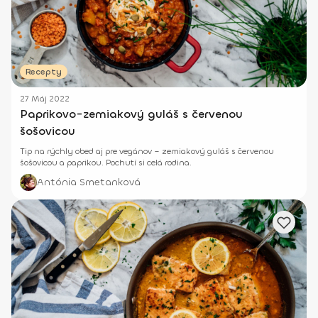
Recepty
27 Máj 2022
Paprikovo-zemiakový guláš s červenou
šošovicou
Tip na rýchly obed aj pre vegánov – zemiakový guláš s červenou
šošovicou a paprikou. Pochutí si celá rodina.
Antónia Smetanková