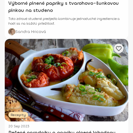
Výborné plnené papriky s tvarohovo-šunkovou
plnkou na studeno
Toto zdravé studené predjedlo kombinuje jednoduché ingrediencie a
hodí sa na každú príležitosť.
Sandra Hricová
Recepty
20 Sep 2023
Pečené paradajky a papriky plnené lahodnou