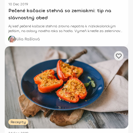
10 Dec 2019
Pečené kačacie stehná so zemiakmi: tip na
slávnostný obed
Aj keď pečené kačacie stehná zrovna nepatria k nízkokalorickým
jedlám, na oslavy nového roka sa hodia. Vymeň knedle za zeleninovú
prílohu.
Júlia Rašlová
Recepty