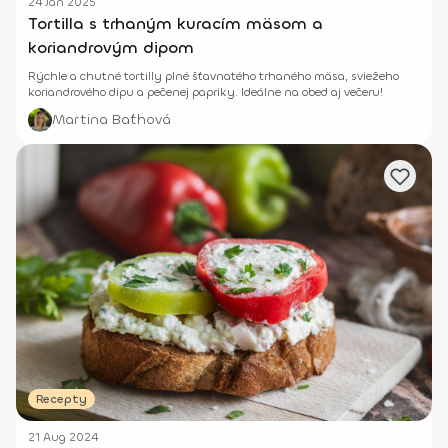
24 Jan 2025
Tortilla s trhaným kuracím mäsom a
koriandrovým dipom
Rýchle a chutné tortilly plné šťavnatého trhaného mäsa, sviežeho
koriandrového dipu a pečenej papriky. Ideálne na obed aj večeru!
Martina Baťhová
Recepty
21 Aug 2024