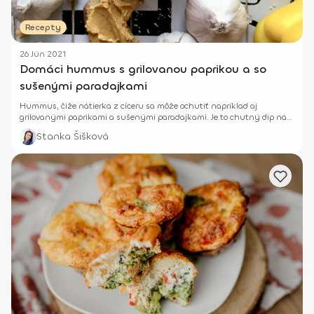
Recepty
26 Jún 2021
Domáci hummus s grilovanou paprikou a so
sušenými paradajkami
Hummus, čiže nátierka z cíceru sa môže ochutiť napríklad aj
grilovanými paprikami a sušenými paradajkami. Je to chutný dip na
leto k čerstvej zelenine.
Stanka Šišková