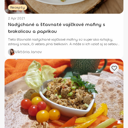
Recepty
2 Apr 2021
Nadýchané a šťavnaté vajíčkové mafiny s
brokolicou a paprikou
Tieto šťavnaté nadýchané vajíčkové mafiny sú super ako raňajky,
zdravý snack, či večera plná bielkovín. A môže si ich vziať aj so sebou
na cesty.
Viktória Janov