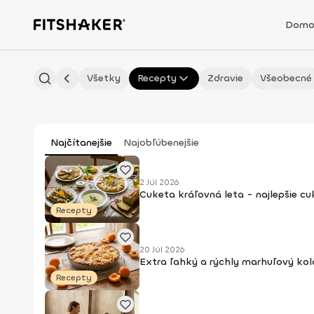
Domo
Všetky
Recepty
Zdravie
Všeobecné
Najčítanejšie
Najobľúbenejšie
2 Júl 2026
Cuketa kráľovná leta - najlepšie c
Recepty
20 Júl 2026
Extra ľahký a rýchly marhuľový kol
Recepty