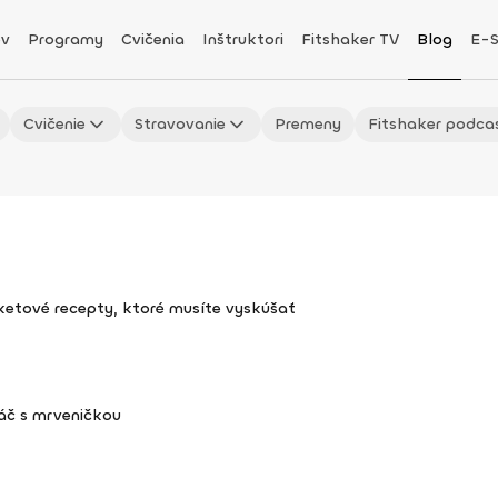
v
Programy
Cvičenia
Inštruktori
Fitshaker TV
Blog
E-
Cvičenie
Stravovanie
Premeny
Fitshaker podca
uketové recepty, ktoré musíte vyskúšať
áč s mrveničkou