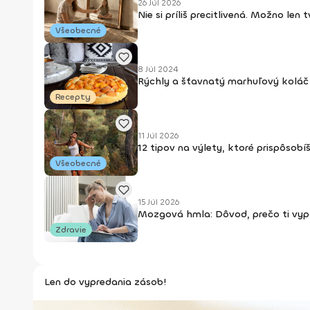
26 Júl 2026
Nie si príliš precitlivená. Možno len
Všeobecné
8 Júl 2024
Rýchly a šťavnatý marhuľový koláč 
Recepty
11 Júl 2026
12 tipov na výlety, ktoré prispôsobí
Všeobecné
15 Júl 2026
Mozgová hmla: Dôvod, prečo ti vypa
Zdravie
Len do vypredania zásob!