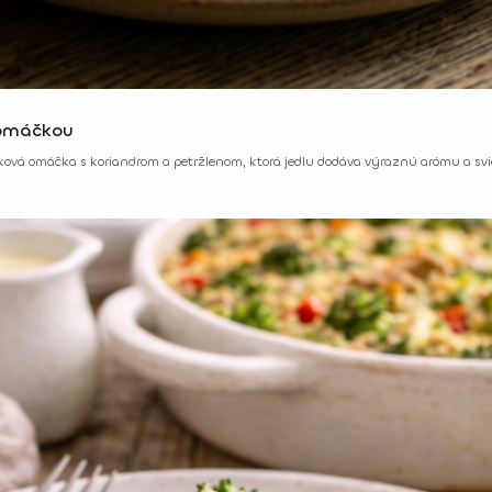
 omáčkou
nková omáčka s koriandrom a petržlenom, ktorá jedlu dodáva výraznú arómu a sv