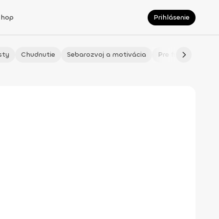
Shop
Prihlásenie
sty
Chudnutie
Sebarozvoj a motivácia
Pre fitmaminky