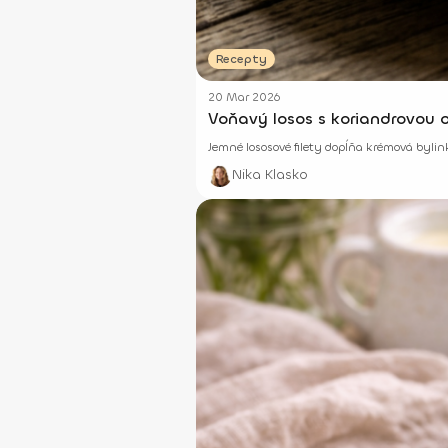
Recepty
20 Mar 2026
Voňavý losos s koriandrovou
Jemné lososové filety dopĺňa krémová byli
Nika Klasko