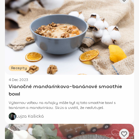
Recepty
4 Dec 2023
Vianočné mandarínkovo-banánové smoothie
bowl
Výbornou voľbou na raňajky môže byť aj toto smoothie bowl s
banánom a mandarínkou. Skús a uvidíš, že neoľutuješ.
Lujza Kašická