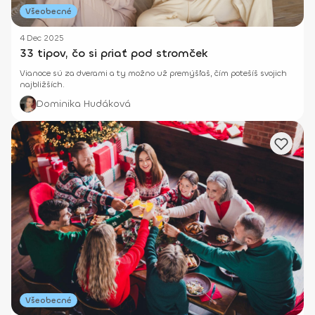
Všeobecné
4 Dec 2025
33 tipov, čo si priať pod stromček
Vianoce sú za dverami a ty možno už premýšľaš, čím potešíš svojich
najbližších.
Dominika Hudáková
Všeobecné