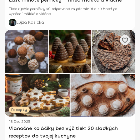
Tieto rýchle perníčky sú pripravené za pár minút a sú hneď po
upečení mäkké a vláčne.
Lujza Kašická
Recepty
18 Dec 2025
Vianočné koláčiky bez výčitiek: 20 sladkých
receptov do tvojej kuchyne