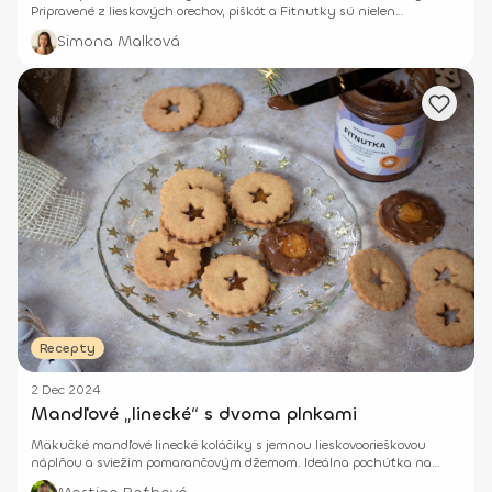
Pripravené z lieskových orechov, piškót a Fitnutky sú nielen
jednoduché, ale aj lahodne sladké!
Simona Malková
Recepty
2 Dec 2024
Mandľové „linecké“ s dvoma plnkami
Mäkučké mandľové linecké koláčiky s jemnou lieskovoorieškovou
náplňou a sviežim pomarančovým džemom. Ideálna pochúťka na
sviatočné chvíle!