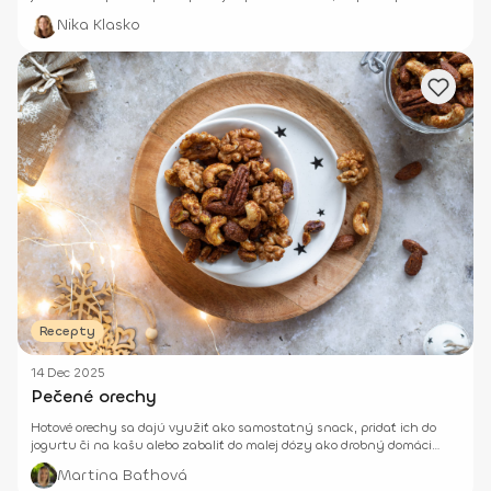
jeme inak než zvyčajne.
Nika Klasko
Recepty
14 Dec 2025
Pečené orechy
Hotové orechy sa dajú využiť ako samostatný snack, pridať ich do
jogurtu či na kašu alebo zabaliť do malej dózy ako drobný domáci
darček.
Martina Baťhová