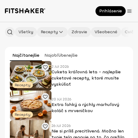
Prihlásenie
Všetky
Recepty
Zdravie
Všeobecné
Cvičen
Najčítanejšie
Najobľúbenejšie
2 Júl 2026
Cuketa kráľovná leta - najlepšie
cuketové recepty, ktoré musíte
vyskúšať
Recepty
20 Júl 2026
Extra ľahký a rýchly marhuľový
koláč s mrveničkou
Recepty
26 Júl 2026
Nie si príliš precitlivená. Možno len
tvoje telo reaguje na to, čo prežilo