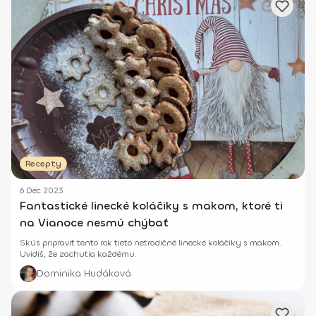
Recepty
6 Dec 2023
Fantastické linecké koláčiky s makom, ktoré ti
na Vianoce nesmú chýbať
Skús pripraviť tento rok tieto netradičné linecké koláčiky s makom.
Uvidíš, že zachutia každému.
Dominika Hudáková