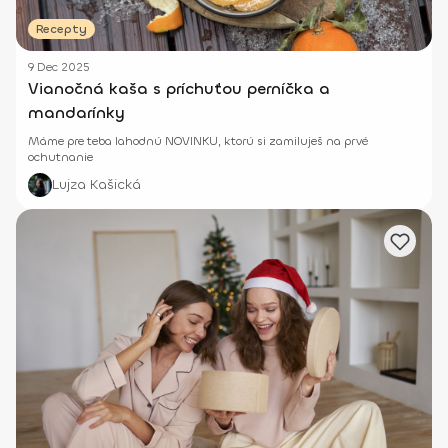
Recepty
9 Dec 2025
Vianočná kaša s príchuťou perníčka a
mandarínky
Máme pre teba lahodnú NOVINKU, ktorú si zamiluješ na prvé
ochutnanie
Lujza Kašická