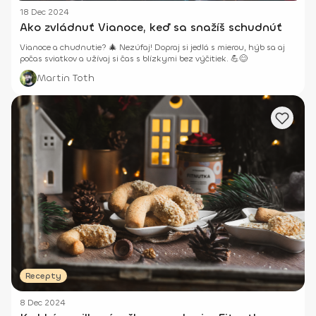
18 Dec 2024
Ako zvládnuť Vianoce, keď sa snažíš schudnúť
Vianoce a chudnutie? 🎄 Nezúfaj! Dopraj si jedlá s mierou, hýb sa aj
počas sviatkov a užívaj si čas s blízkymi bez výčitiek. 💪😊
Martin Toth
Recepty
8 Dec 2024