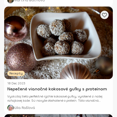
Martina Baťhová
Recepty
18 Dec 2023
Nepečené vianočné kokosové guľky s proteínom
Vyskúšaj tieto perfektné rýchle kokosové guľky, vyrobené z našej
raňajkovej kaše. Sú navyše obohatené o proteín. Táto vianočná
sladkosť zaručene zachutí celej rodine.
Júlia Rašlová