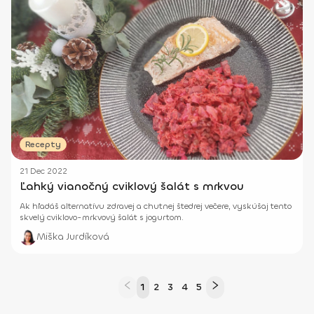
Recepty
21 Dec 2022
Ľahký vianočný cviklový šalát s mrkvou
Ak hľadáš alternatívu zdravej a chutnej štedrej večere, vyskúšaj tento
skvelý cviklovo-mrkvový šalát s jogurtom.
Miška Jurdíková
1
2
3
4
5