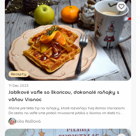
Recepty
11 Dec 2023
Jablkové vafle so škoricou, dokonalé raňajky s
vôňou Vianoc
Máme pre teba tip na raňajky, ktoré rozvoňajú tvoj domov Vianocami.
Do cesta na vafle sme pridali mixované jablká a škorica im dodá tú
správnu vôňu aj chuť.
Júlia Rašlová