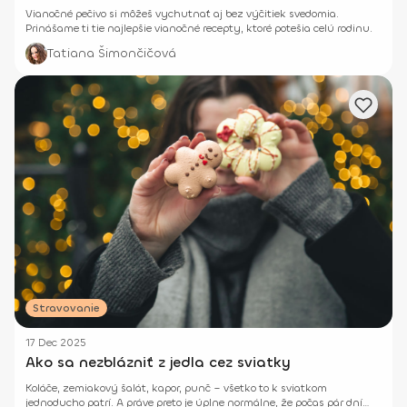
Vianočné pečivo si môžeš vychutnať aj bez výčitiek svedomia.
Prinášame ti tie najlepšie vianočné recepty, ktoré potešia celú rodinu.
Tatiana Šimončičová
Stravovanie
17 Dec 2025
Ako sa nezblázniť z jedla cez sviatky
Koláče, zemiakový šalát, kapor, punč – všetko to k sviatkom
jednoducho patrí. A práve preto je úplne normálne, že počas pár dní