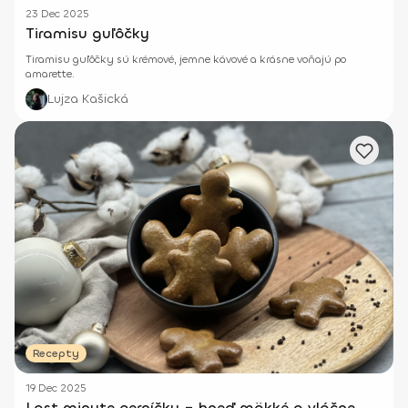
23 Dec 2025
Tiramisu guľôčky
Tiramisu guľôčky sú krémové, jemne kávové a krásne voňajú po
amarette.
Lujza Kašická
Recepty
19 Dec 2025
Last minute perníčky – hneď mäkké a vláčne