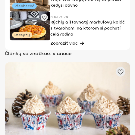
kedysi dávno
Všeobecné
8 Júl 2024
Rýchly a šťavnatý marhuľový koláč
s tvarohom, na ktorom si pochutí
celá rodina
Recepty
Zobraziť viac
Články so značkou: vianoce