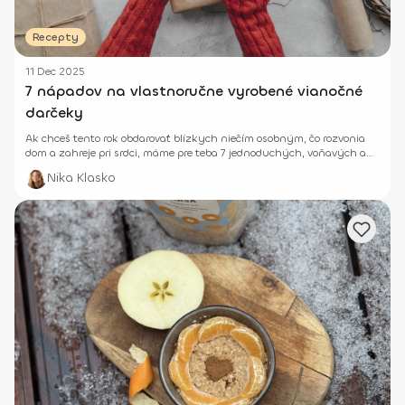
Recepty
11 Dec 2025
7 nápadov na vlastnoručne vyrobené vianočné
darčeky
Ak chceš tento rok obdarovať blízkych niečím osobným, čo rozvonia
dom a zahreje pri srdci, máme pre teba 7 jednoduchých, voňavých a
krásnych tipov.
Nika Klasko