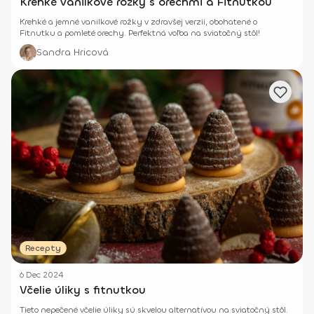
Krehké vanilkové rožky s orechmi a Fitnutkou
Krehké a jemné vanilkové rožky v zdravšej verzii, obohatené o
Fitnutku a pomleté orechy. Perfektná voľba na sviatočný stôl!
Sandra Hricová
Recepty
6 Dec 2024
Včelie úliky s fitnutkou
Tieto nepečené včelie úliky sú skvelou alternatívou na sviatočný stôl.