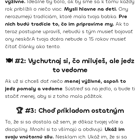
výživne.
Ideálne by bolo, ak by sme sa k tomu každý
rok priblížili o niečo viac.
Mysli hlavne na deti.
Ony
nerozumejú tradíciám, ktoré mala tvoja babka.
Pre
nich budú tradície to, čo im pripravíme my.
Ak to
teraz postupne upravíš, nebudú s tým musieť bojovať
ony neskôr.A tvoja dcéra nebude o 15 rokov musieť
čítať články ako tento.
🍽 #2: Vychutnaj si, čo miluješ, ale jedz
to vedome
Ak už si chceš dať niečo
menej výživné, aspoň to
jedz pomaly a vedome
. Sústreď sa na jedlo, a bude ti
stačiť menej, aby si z toho mala pôžitok.
🏆 #3: Choď príkladom ostatným
To, že si sa dostala až sem, je dôkaz tvojej vôle a
disciplíny. Mnohí si to všímajú a obdivujú.
Ukáž im
svoju vnútornú silu.
Nesklam ich. Ukáž im, že si sa