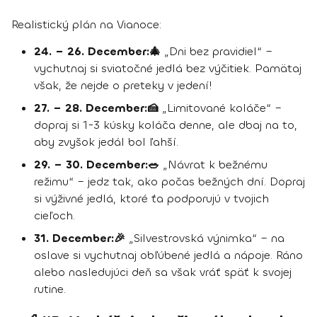
Realistický plán na Vianoce:
24. – 26. December:🎄
„Dni bez pravidiel“ –
vychutnaj si sviatočné jedlá bez výčitiek. Pamätaj
však, že nejde o preteky v jedení!
27. – 28. December:🍰
„Limitované koláče“ –
dopraj si 1-3 kúsky koláča denne, ale dbaj na to,
aby zvyšok jedál bol ľahší.
29. – 30. December:🥗
„Návrat k bežnému
režimu“ – jedz tak, ako počas bežných dní. Dopraj
si výživné jedlá, ktoré ťa podporujú v tvojich
cieľoch.
31. December:🎉
„Silvestrovská výnimka“ – na
oslave si vychutnaj obľúbené jedlá a nápoje. Ráno
alebo nasledujúci deň sa však vráť späť k svojej
rutine.