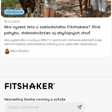
Všeobecné
18 Júl 2026
Ako vyzerá leto u zakladateľov Fitshakera? Plné
pohybu, dobrodružstiev aj obyčajných chvíľ
Ako vyzerá leto u Lucky a Peťa? V úprimnom rozhovore prezradili svoje
rodinné tradície, cestovateľské zážitky aj to, prečo deti nepotrebujú
dokonalé prázdniny.
Nika Klasko
Nezmeškaj žiadne novinky a súťaže