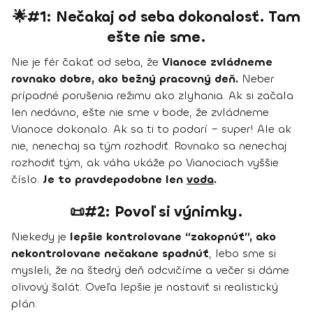
🌟#1: Nečakaj od seba dokonalosť. Tam
ešte nie sme.
Nie je fér čakať od seba, že
Vianoce zvládneme
rovnako dobre, ako bežný pracovný deň.
Neber
prípadné porušenia režimu ako zlyhania. Ak si začala
len nedávno, ešte nie sme v bode, že zvládneme
Vianoce dokonalo. Ak sa ti to podarí – super! Ale ak
nie, nenechaj sa tým rozhodiť. Rovnako sa nenechaj
rozhodiť tým, ak váha ukáže po Vianociach vyššie
číslo.
Je to pravdepodobne len
voda
.
📜#2: Povoľ si výnimky.
Niekedy je
lepšie kontrolovane “zakopnúť”, ako
nekontrolovane nečakane spadnúť
, lebo sme si
mysleli, že na štedrý deň odcvičíme a večer si dáme
olivový šalát. Oveľa lepšie je nastaviť si realistický
plán.