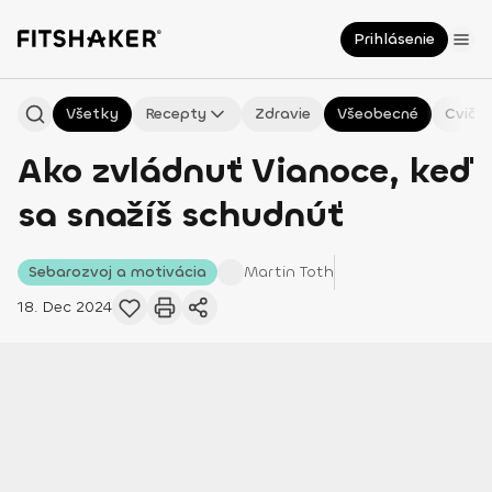
Prihlásenie
Všetky
Recepty
Zdravie
Všeobecné
Cvičen
Ako zvládnuť Vianoce, keď
sa snažíš schudnúť
Sebarozvoj a motivácia
Martin
Toth
18. Dec 2024