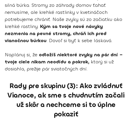
silná búrka. Stromy zo záhrady domov ťahať
nemusíme, ale krehké rastlinky v kvetináčoch
potrebujeme chrániť. Naše zvyky sú zo začiatku ako
krehké rastliny.
Kým sa tvoje nové návyky
nezmenia na pevné stromy, chráň ich pred
vianočnou búrkou
. Dovoľ si byť k sebe láskavá.
Naplánuj si, že
odložíš niektoré zvyky na pár dní –
tvoje ciele nikam neodídu a pokrok,
ktorý si už
dosiahla, prežije pár sviatočných dní.
Rady pre skupinu (3): Ako zvládnuť
Vianoce, ak sme s chudnutím začali
už skôr a nechceme si to úplne
pokaziť