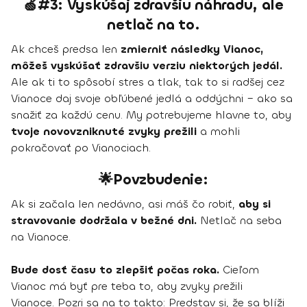
🍏#3: Vyskúšaj zdravšiu náhradu, ale
netlač na to.
Ak chceš predsa len
zmierniť následky Vianoc,
môžeš vyskúšať zdravšiu verziu niektorých jedál.
Ale ak ti to spôsobí stres a tlak, tak to si radšej cez
Vianoce daj svoje obľúbené jedlá a oddýchni – ako sa
snažiť za každú cenu. My potrebujeme hlavne to, aby
tvoje novovzniknuté zvyky prežili
a mohli
pokračovať po Vianociach.
🌟Povzbudenie:
Ak si začala len nedávno, asi máš čo robiť,
aby si
stravovanie dodržala v bežné dni.
Netlač na seba
na Vianoce.
Bude dosť času to zlepšiť počas roka.
Cieľom
Vianoc má byť pre teba to, aby zvyky prežili
Vianoce. Pozri sa na to takto: Predstav si, že sa blíži