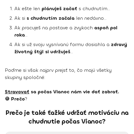
Ak ešte len
plánuješ začať
s chudnutím…
Ak si
s chudnutím začala
len nedávno...
Ak pracuješ na postave a zvykoch
aspoň pol
roka
…
Ak si už svoju vysnívanú formu dosiahla a
zdravý
životný štýl si udržuješ
…
Poďme si však najprv prejsť to, čo majú všetky
skupiny spoločné:
Stravovať
sa počas Vianoc nám vie dať zabrať.
🍪 Prečo
?
Prečo je také ťažké udržať motiváciu na
chudnutie počas Vianoc?