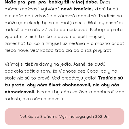
Naše pra-pra-pra-babky žili v inej dobe.
Dnes
máme možnosť vytvárať
nové tradície,
ktoré budú
pre naše deti zdravšie a zároveň radostné. Tradície sa
môžu (a niekedy by sa aj mali) meniť. Mali by prinášať
radosť a nie nás v živote obmedzovať. Neboj sa preto
vybrať si z nich to, čo ti dáva najlepší zmysel,
zanechať to, čo ti zmysel už nedáva – a možno pridať
niečo nové. Veď každá tradícia bola raz prvýkrát.
Všímaj si tiež reklamy na jedlo. Jasné, že budú
dookola točiť o tom, že Vianoce bez Coca-coly na
stole nie sú to pravé. Veď predávajú jedlo!
Tradície sú
tu preto, aby nám život obohacovali, nie aby nás
obmedzovali.
Nemali by nám zo života odoberať viac
radosti, ako nám pridávajú.
Netráp sa 3 dňami. Mysli na zvyšných 362 dní