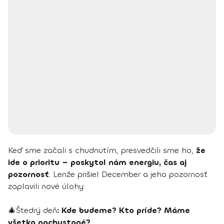
Keď sme začali s chudnutím, presvedčili sme ho,
že
ide o prioritu – poskytol nám energiu, čas aj
pozornosť
. Lenže prišiel December a jeho pozornosť
zaplavili nové úlohy:
🎄Štedrý deň
: Kde budeme? Kto príde? Máme
všetko nachystané?