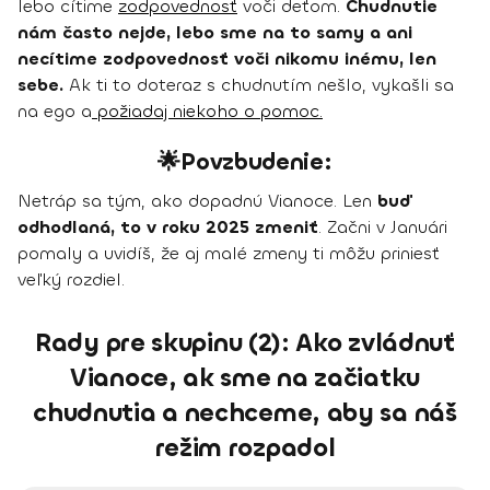
lebo cítime
zodpovednosť
voči deťom.
Chudnutie
nám často nejde, lebo sme na to samy a ani
necítime zodpovednosť voči nikomu inému, len
sebe.
Ak ti to doteraz s chudnutím nešlo, vykašli sa
na ego a
požiadaj niekoho o pomoc.
🌟Povzbudenie:
Netráp sa tým, ako dopadnú Vianoce. Len
buď
odhodlaná, to v roku 2025 zmeniť
. Začni v Januári
pomaly a uvidíš, že aj malé zmeny ti môžu priniesť
veľký rozdiel.
Rady pre skupinu (2): Ako zvládnuť
Vianoce, ak sme na začiatku
chudnutia a nechceme, aby sa náš
režim rozpadol