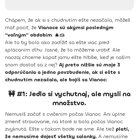
Chápem, že ak si s chudnutím ešte nezačala, môžeš
mať pocit, že
Vianoce sú akýmsi posledným
“voľným” obdobím
. 🎄🍰
Ale to by bolo ako zadĺžiť sa ešte viac pred
splácaním dlhu. Jasné, že to môžeme urobiť. Ale
naozaj chceme kopať jamu ešte hlbšie, keď je naším
snom dostať sa z nej?
Aj preto nižšie sú moje 3
odporúčania a jedno povzbudenie, ak si ešte s
chudnutím nezačala, ale bojíš sa Vianoc:
🚧 #1: Jedlo si vychutnaj, ale mysli na
množstvo.
Nemusíš začať s cvičením počas Vianoc. Ani úplne
zmeniť stravovanie, na ktoré si bola počas Vianoc
zvyknutá. Ešte v takom bode nie sme. Ale tiež
platí,
že nemusíme dojesť všetky salonky.
A nemusíme