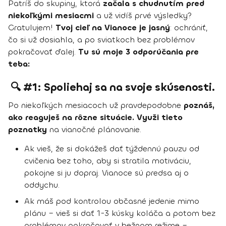
Patríš do skupiny, ktorá
začala s chudnutím pred
niekoľkými mesiacmi
a už vidíš prvé výsledky?
Gratulujem!
Tvoj cieľ na Vianoce je jasný
: ochrániť,
čo si už dosiahla, a po sviatkoch bez problémov
pokračovať ďalej.
Tu sú moje 3 odporúčania pre
teba:
🔍 #1: Spoliehaj sa na svoje skúsenosti.
Po niekoľkých mesiacoch už pravdepodobne
poznáš,
ako reaguješ na rôzne situácie. Využi tieto
poznatky
na vianočné plánovanie.
Ak vieš, že si dokážeš dať týždennú pauzu od
cvičenia bez toho, aby si stratila motiváciu,
pokojne si ju dopraj. Vianoce sú predsa aj o
oddychu.
Ak máš pod kontrolou občasné jedenie mimo
plánu – vieš si dať 1-3 kúsky koláča a potom bez
problémov pokračovať v bežnom režime –