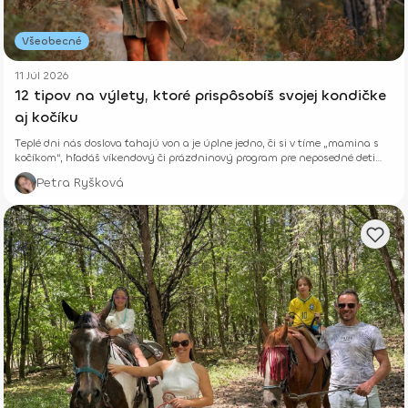
Všeobecné
11 Júl 2026
12 tipov na výlety, ktoré prispôsobíš svojej kondičke
aj kočíku
Teplé dni nás doslova ťahajú von a je úplne jedno, či si v tíme „mamina s
kočíkom“, hľadáš víkendový či prázdninový program pre neposedné deti
alebo si len chceš vyvetrať hlavu s kamoškou, či partnerom.
Petra Ryšková