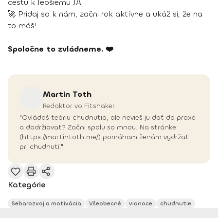
cestu k lepšiemu JA.
🚀 Pridaj sa k nám, začni rok aktívne a ukáž si, že na
to máš!
Spoločne to zvládneme. ❤️
Martin
Toth
Redaktor vo Fitshaker
"Ovládaš teóriu chudnutia, ale nevieš ju dať do praxe
a dodržiavať? Začni spolu so mnou. Na stránke
(https://martintoth.me/) pomáham ženám vydržať
pri chudnutí."
Kategórie
Sebarozvoj a motivácia
Všeobecné
vianoce
chudnutie