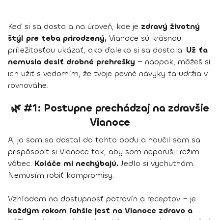
Keď si sa dostala na úroveň, kde je
zdravý životný
štýl pre teba prirodzený,
Vianoce sú krásnou
príležitosťou ukázať, ako ďaleko si sa dostala.
Už ťa
nemusia desiť drobné prehrešky
– naopak, môžeš si
ich užiť s vedomím, že tvoje pevné návyky ťa udržia v
rovnováhe.
🌿 #1: Postupne prechádzaj na zdravšie
Vianoce
Aj ja som sa dostal do tohto bodu a naučil som sa
prispôsobiť si Vianoce tak, aby som neporušil režim
vôbec.
Koláče mi nechýbajú.
Jedlo si vychutnám.
Nemusím robiť kompromisy.
Vzhľadom na dostupnosť potravín a receptov – je
každým rokom ľahšie jesť na Vianoce zdravo a