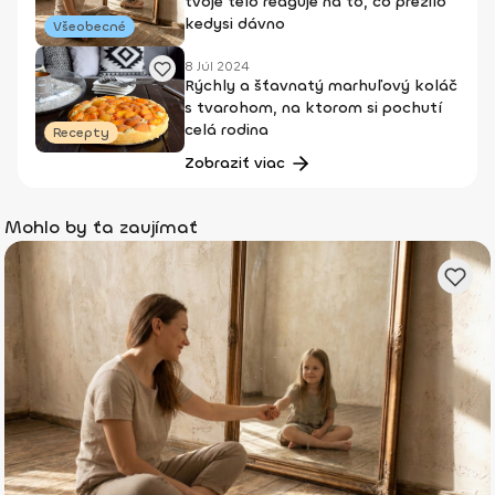
tvoje telo reaguje na to, čo prežilo
kedysi dávno
Všeobecné
8 Júl 2024
Rýchly a šťavnatý marhuľový koláč
s tvarohom, na ktorom si pochutí
celá rodina
Recepty
Zobraziť viac
Mohlo by ťa zaujímať