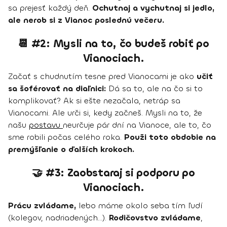
sa prejesť každý deň.
Ochutnaj a vychutnaj si jedlo,
ale nerob si z Vianoc poslednú večeru.
📆 #2: Mysli na to, čo budeš robiť po
Vianociach.
Začať s chudnutím tesne pred Vianocami je ako
učiť
sa šoférovať na diaľnici:
Dá sa to, ale na čo si to
komplikovať? Ak si ešte nezačala, netráp sa
Vianocami. Ale urči si, kedy začneš. Mysli na to, že
našu
postavu
neurčuje pár dní na Vianoce, ale to, čo
sme robili počas celého roka.
Použi toto obdobie na
premýšľanie o ďalších krokoch.
🤝 #3: Zaobstaraj si podporu po
Vianociach.
Prácu zvládame,
lebo máme okolo seba tím ľudí
(kolegov, nadriadených…).
Rodičovstvo zvládame
,