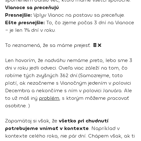
Vianoce sa preceňujú
.
Presnejšie:
Vplyv Vianoc na postavu sa preceňuje.
Ešte presnejšie:
To, čo zjeme počas 3 dní na Vianoce
– je len 1% dní v roku.
To neznamená, že sa máme prejesť. 🍫❌
Len hovorím, že nadváhu nemáme preto, lebo sme 3
dni v roku jedli odveci. Oveľa viac záleží na tom, čo
robíme tých zvyšných 362 dní.(Samozrejme, toto
platí, ak nezačneme s Vianočným jedením v polovici
Decembra a nekončíme s ním v polovici Januára. Ale
to už máš iný
problém
, s ktorým môžeme pracovať
osobitne. )
Zapamätaj si však, že
všetko pri chudnutí
potrebujeme vnímať v kontexte
. Napríklad v
kontexte celého roka, nie pár dní. Chápem však, ak ti