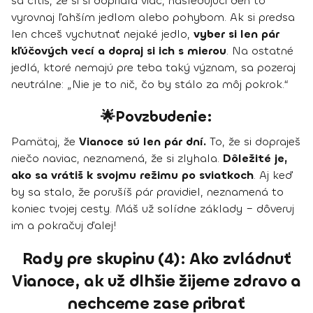
sa cítiš, že si si dopriala viac, nasledujúci deň to
vyrovnaj ľahším jedlom alebo pohybom. Ak si predsa
len chceš vychutnať nejaké jedlo,
vyber si len pár
kľúčových vecí a dopraj si ich s mierou
. Na ostatné
jedlá, ktoré nemajú pre teba taký význam, sa pozeraj
neutrálne: „Nie je to nič, čo by stálo za môj pokrok.“
🌟Povzbudenie:
Pamätaj, že
Vianoce sú len pár dní.
To, že si dopraješ
niečo naviac, neznamená, že si zlyhala.
Dôležité je,
ako sa vrátiš k svojmu režimu po sviatkoch
. Aj keď
by sa stalo, že porušíš pár pravidiel, neznamená to
koniec tvojej cesty. Máš už solídne základy – dôveruj
im a pokračuj ďalej!
Rady pre skupinu (4): Ako zvládnuť
Vianoce, ak už dlhšie žijeme zdravo a
nechceme zase pribrať