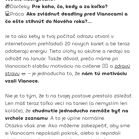
🎁Darčeky:
Pre koho, čo, kedy a za koľko?
💻Práca:
Ako zvládnuť deadliny pred Vianocami a
čo ešte stihnúť do Nového roka?…
Je to ako keby si tvoj počítač odrazu otvoril v
internetovom prehľadači 20 nových kariet a tie teraz
odoberajú energiu. Tieto úlohy sú akútne a nedajú sa
odložiť na Január. Takže dôvod, prečo máme pri
Vianociach slabšiu motiváciu na cvičenie 🏋️‍♀️ a
zdravú
stravu
🥗 – je jednoducho to, že
nám tú motiváciu
vzali Vianoce.
Nie je to tým, že ti na tvojej postave prestalo záležať.
Len máš teraz toľko vecí na tanieri (a nemyslím len
koláče), že
chudnutie jednoducho nemôže byť na
vrchole zoznamu
. A to je úplne normálne.
Otázka však znie: Ako môžeme zabezpečiť, aby sme
si Vianocami nepokazili pokrok, alebo si nepridali