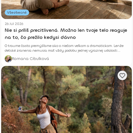
Všeobecné
26 Júl 2026
Nie si príliš precitlivená. Možno len tvoje telo reaguje
na to, čo prežilo kedysi dávno
O traume často premýšľame ako o niečom veľkom a dramatickom. Lenže
detské zranenia nemusia mať vždy podobu jednej výraznej udalosti.
Niekedy rastú potichu.
Romana Cibulková