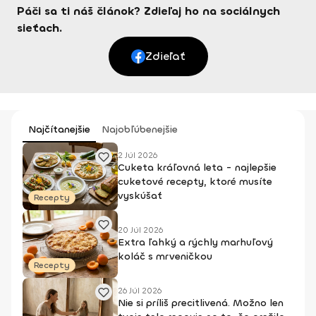
Páči sa ti náš článok? Zdieľaj ho na sociálnych
sieťach.
Zdieľať
Najčítanejšie
Najobľúbenejšie
2 Júl 2026
Cuketa kráľovná leta - najlepšie
cuketové recepty, ktoré musíte
vyskúšať
Recepty
20 Júl 2026
Extra ľahký a rýchly marhuľový
koláč s mrveničkou
Recepty
26 Júl 2026
Nie si príliš precitlivená. Možno len