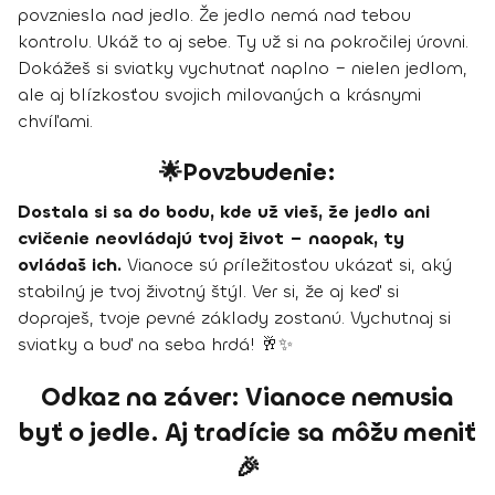
povzniesla nad jedlo. Že jedlo nemá nad tebou
kontrolu. Ukáž to aj sebe. Ty už si na pokročilej úrovni.
Dokážeš si sviatky vychutnať naplno – nielen jedlom,
ale aj blízkosťou svojich milovaných a krásnymi
chvíľami.
🌟Povzbudenie:
Dostala si sa do bodu, kde už vieš, že jedlo ani
cvičenie neovládajú tvoj život – naopak, ty
ovládaš ich.
Vianoce sú príležitosťou ukázať si, aký
stabilný je tvoj životný štýl. Ver si, že aj keď si
dopraješ, tvoje pevné základy zostanú. Vychutnaj si
sviatky a buď na seba hrdá! 🥂✨
Odkaz na záver: Vianoce nemusia
byť o jedle. Aj tradície sa môžu meniť
🎉