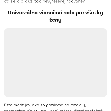
ďalšie kilá k už-tak-nevyriešenej nadváhe?
Univerzálna vianočná rada pre všetky
ženy
Ešte predtým, ako sa pozrieme na rozdiely,
spomeniem ďalšiu vec, ktorú máme všetci spoločné: