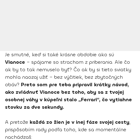
Je smutné, keď si také krásne obdobie ako sú
Vianoce
– spájame so strachom z priberania. Ale čo
ak by to tak nemuselo byť? Čo ak by si tieto sviatky
mohla naozaj užiť – bez výčitiek, bez zbytočných
obáv?
Preto som pre teba pripravil krátky návod,
ako zvládnuť Vianoce bez toho, aby sa z tvojej
osobnej váhy v kúpeľni stalo „Ferrari“, čo vytiahne
stovku za dve sekundy.
A pretože
každá zo žien je v inej fáze svojej cesty
,
prispôsobím rady podľa toho, kde sa momentálne
nachádzaš: