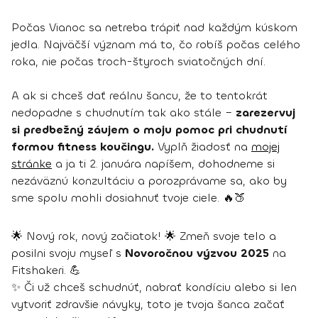
Počas Vianoc sa netreba trápiť nad každým kúskom
jedla. Najväčší význam má to, čo robíš počas celého
roka, nie počas troch-štyroch sviatočných dní.
A ak si chceš dať reálnu šancu, že to tentokrát
nedopadne s chudnutím tak ako stále –
zarezervuj
si predbežný záujem o moju pomoc pri chudnutí
formou fitness koučingu.
Vyplň žiadosť na
mojej
stránke
a ja ti 2. januára napíšem, dohodneme si
nezáväznú konzultáciu a porozprávame sa, ako by
sme spolu mohli dosiahnuť tvoje ciele. 🔥🍑
🌟 Nový rok, nový začiatok! 🌟 Zmeň svoje telo a
posilni svoju myseľ s
Novoročnou výzvou 2025
na
Fitshakeri. 💪
✨ Či už chceš schudnúť, nabrať kondíciu alebo si len
vytvoriť zdravšie návyky, toto je tvoja šanca začať