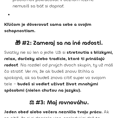
nemusíš sa báť si dopriať.
Kľúčom je dôverovať sama sebe a svojim
schopnostiam.
🎁 #2: Zameraj sa na iné radosti.
Sviatky nie sú len o jedle. Uži si
stretnutia s blízkymi,
relax, darčeky alebo tradície, ktoré ti prinášajú
radosť
. Na rozdiel od prvých dvoch skupín, ty už máš
čo stratiť. Ver mi, že ak budeš znovu štíhla a
spokojná, ak sa budeš znova cítiť super vo svojom
tele –
budeš si vedieť užívať život mnohými
spôsobmi (nielen chuťou na jazyku).
⚖️ #3: Maj rovnováhu.
Jeden obed alebo večera nezničia tvoju prácu.
Ak