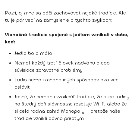
Pozri, aj mne sa páči zachovávať nejaké tradície. Ale
tu je pár vecí na zamyslenie o týchto zvykoch:
Vianočné tradície spojené s jedlom vznikali v dobe,
keď:
Jedla bolo málo
Nemal každý tretí človek nadváhu alebo
súvisiace zdravotné problémy
Ľudia nemali mnoho iných spôsobov ako veci
osláviť
Jasné, že nemohli vzniknúť tradície, že otec rodiny
na štedrý deň slávnostne resetuje Wi-fi, alebo že
si celá rodina zahrá Monopoly – pretože naše
tradície vznikli dávno predtým.