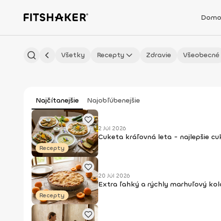
Domo
Všetky
Recepty
Zdravie
Všeobecné
Najčítanejšie
Najobľúbenejšie
2 Júl 2026
Cuketa kráľovná leta - najlepšie c
Recepty
20 Júl 2026
Extra ľahký a rýchly marhuľový kol
Recepty