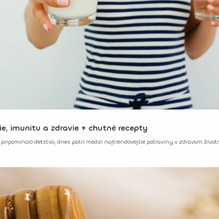
Kefír: malý zázrak pre trávenie, imunitu a zdravie + chutné recepty
mi pripomínalo detstvo, dnes patrí medzi najtrendovejšie potraviny v zdravom život