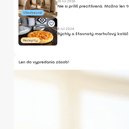
26 Júl 2026
Nie si príliš precitlivená. Možno len
Všeobecné
8 Júl 2024
Rýchly a šťavnatý marhuľový koláč 
Recepty
Len do vypredania zásob!