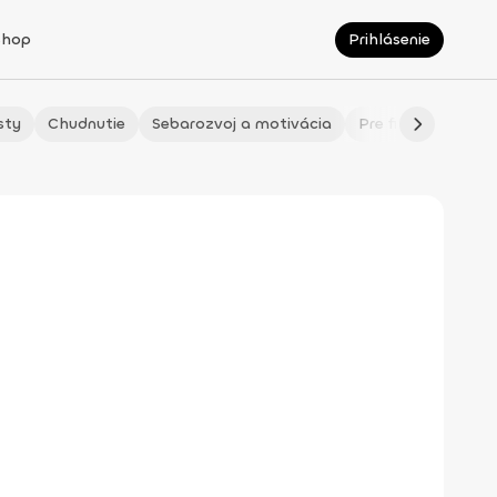
Shop
Prihlásenie
sty
Chudnutie
Sebarozvoj a motivácia
Pre fitmaminky