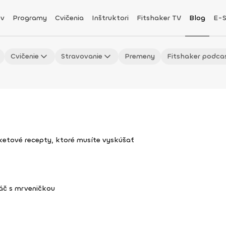
v
Programy
Cvičenia
Inštruktori
Fitshaker TV
Blog
E-
Cvičenie
Stravovanie
Premeny
Fitshaker podca
uketové recepty, ktoré musíte vyskúšať
áč s mrveničkou