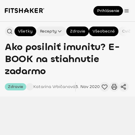
Prihlásenie
Všetky
Recepty
Zdravie
Všeobecné
Cvičen
Ako posilniť imunitu? E-
BOOK na stiahnutie
zadarmo
Zdravie
Katarína
Vrbičanová
5. Nov 2020