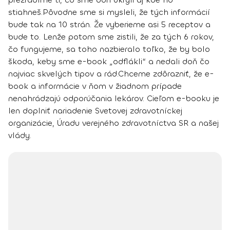
stiahneš.
Pôvodne sme si mysleli, že tých informácií
bude tak na 10 strán. Že vyberieme asi 5 receptov a
bude to. Lenže potom sme zistili, že za tých 6 rokov,
čo fungujeme, sa toho nazbieralo toľko, že by bolo
škoda, keby sme e-book „odflákli“ a nedali doň čo
najviac skvelých tipov a rád.
Chceme zdôrazniť, že e-
book a informácie v ňom v žiadnom prípade
nenahrádzajú odporúčania lekárov.
Cieľom e-booku je
len doplniť nariadenie Svetovej zdravotníckej
organizácie, Úradu verejného zdravotníctva SR a našej
vlády.