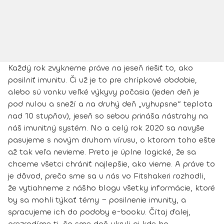
Každý rok zvykneme práve na jeseň riešiť to,
ako
posilniť imunitu
. Či už je to pre chrípkové obdobie,
alebo sú vonku veľké výkyvy počasia (jeden deň je
pod nulou a sneží a na druhý deň „vyhupsne“ teplota
nad 10 stupňov), jeseň so sebou prináša nástrahy na
náš imunitný systém. No a celý rok 2020 sa navyše
pasujeme s novým druhom vírusu, o ktorom toho ešte
až tak veľa nevieme. Preto je úplne logické, že sa
chceme všetci chrániť najlepšie, ako vieme
. A práve to
je dôvod, prečo sme sa u nás vo Fitshakeri rozhodli,
že vytiahneme z nášho blogu všetky informácie, ktoré
by sa mohli týkať témy − posilnenie imunity, a
spracujeme ich do podoby e-booku. Čítaj ďalej,
prezradíme ti, čo sme doň ukryli aj kde ho