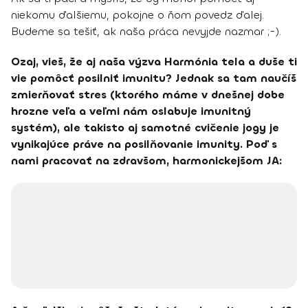
niekomu ďalšiemu, pokojne o ňom povedz ďalej.
Budeme sa tešiť, ak naša práca nevyjde nazmar ;-).
Ozaj, vieš, že aj naša výzva Harmónia tela a duše ti
vie pomôcť posilniť imunitu? Jednak sa tam naučíš
zmierňovať stres (ktorého máme v dnešnej dobe
hrozne veľa a veľmi nám oslabuje imunitný
systém), ale takisto aj samotné cvičenie jogy je
vynikajúce práve na posilňovanie imunity. Poď s
nami pracovať na zdravšom, harmonickejšom JA: