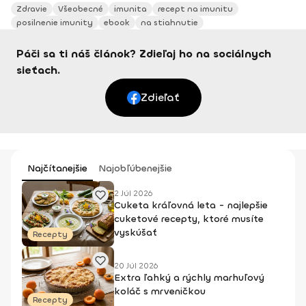
Zdravie
Všeobecné
imunita
recept na imunitu
posilnenie imunity
ebook
na stiahnutie
Páči sa ti náš článok? Zdieľaj ho na sociálnych
sieťach.
Zdieľať
Najčítanejšie
Najobľúbenejšie
2 Júl 2026
Cuketa kráľovná leta - najlepšie
cuketové recepty, ktoré musíte
vyskúšať
Recepty
20 Júl 2026
Extra ľahký a rýchly marhuľový
koláč s mrveničkou
Recepty