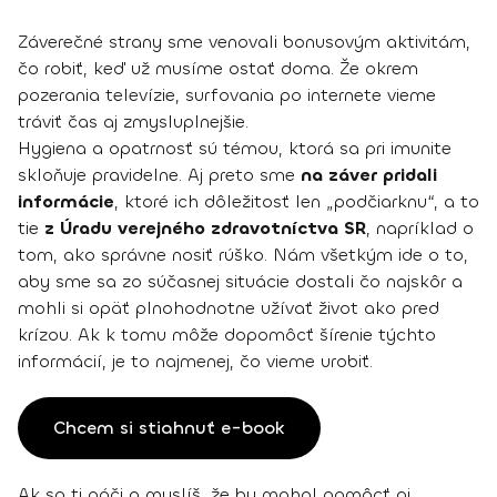
Záverečné strany sme venovali bonusovým aktivitám,
čo robiť, keď už musíme ostať doma. Že okrem
pozerania televízie, surfovania po internete vieme
tráviť čas aj zmysluplnejšie.
Hygiena a opatrnosť sú témou, ktorá sa pri imunite
skloňuje pravidelne. Aj preto sme
na záver pridali
informácie
, ktoré ich dôležitosť len „podčiarknu“, a to
tie
z Úradu verejného zdravotníctva SR
, napríklad o
tom, ako správne nosiť rúško. Nám všetkým ide o to,
aby sme sa zo súčasnej situácie dostali čo najskôr a
mohli si opäť plnohodnotne užívať život ako pred
krízou. Ak k tomu môže dopomôcť šírenie týchto
informácií, je to najmenej, čo vieme urobiť.
Chcem si stiahnuť e-book
Ak sa ti páči a myslíš, že by mohol pomôcť aj