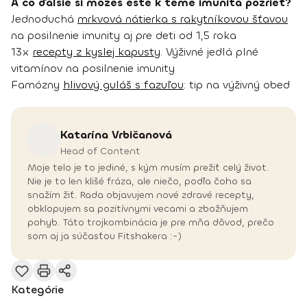
A čo ďalšie si môžeš ešte k téme imunita pozrieť?
Jednoduchá
mrkvová nátierka s rakytníkovou šťavou
na posilnenie imunity aj pre deti od 1,5 roka
13x
recepty z kyslej kapusty
. Výživné jedlá plné
vitamínov na posilnenie imunity
Famózny
hlivový guláš s fazuľou
: tip na výživný obed
Katarína
Vrbičanová
Head of Content
Moje telo je to jediné, s kým musím prežiť celý život.
Nie je to len klišé fráza, ale niečo, podľa čoho sa
snažím žiť. Rada objavujem nové zdravé recepty,
obklopujem sa pozitívnymi vecami a zbožňujem
pohyb. Táto trojkombinácia je pre mňa dôvod, prečo
som aj ja súčasťou Fitshakera :-)
Kategórie