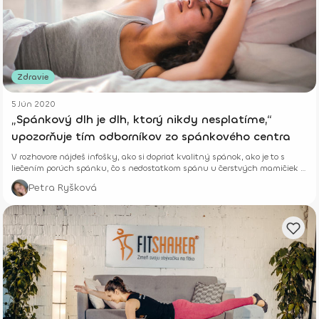
Zdravie
5 Jún 2020
„Spánkový dlh je dlh, ktorý nikdy nesplatíme,“
upozorňuje tím odborníkov zo spánkového centra
V rozhovore nájdeš infošky, ako si dopriať kvalitný spánok, ako je to s
liečením porúch spánku, čo s nedostatkom spánu u čerstvých mamičiek a
pod.
Petra Ryšková