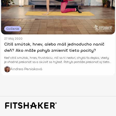
Cvičenie
27 Máj 2020
Cítiš smútok, hnev, alebo máš jednoducho nanič
deň? Ako môže pohyb zmierniť tieto pocity?
Keď cítiš smútok, hnev, frustráciu, nič sa ti nedarí, chytá ťa depka, vtedy
je vhodné prekonať sa a skúsiť sa hýbať. Pohyb pomôže prekonať aj tieto
pocity.
Andrea Peniaková