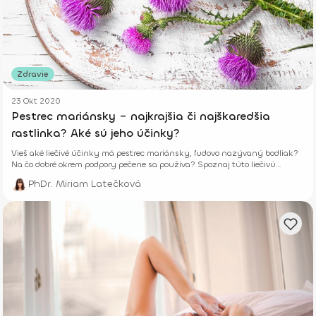
Zdravie
23 Okt 2020
Pestrec mariánsky – najkrajšia či najškaredšia
rastlinka? Aké sú jeho účinky?
Vieš aké liečivé účinky má pestrec mariánsky, ľudovo nazývaný bodliak?
Na čo dobré okrem podpory pečene sa používa? Spoznaj túto liečivú
bylinku.
PhDr. Miriam Latečková