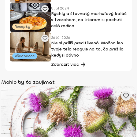
8 Júl 2024
Rýchly a šťavnatý marhuľový koláč
s tvarohom, na ktorom si pochutí
celá rodina
Recepty
26 Júl 2026
Nie si príliš precitlivená. Možno len
tvoje telo reaguje na to, čo prežilo
kedysi dávno
Všeobecné
Zobraziť viac
Mohlo by ťa zaujímať