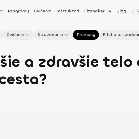
v
Programy
Cvičenia
Inštruktori
Fitshaker TV
Blog
E-
Cvičenie
Stravovanie
Premeny
Fitshaker podca
šie a zdravšie telo
 cesta?