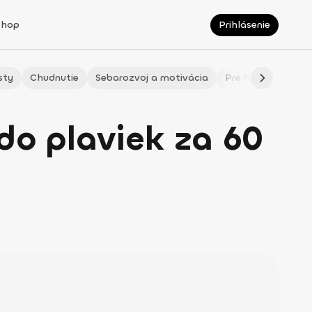
Shop
Prihlásenie
sty
Chudnutie
Sebarozvoj a motivácia
Pre fitmaminky
 do plaviek za 60