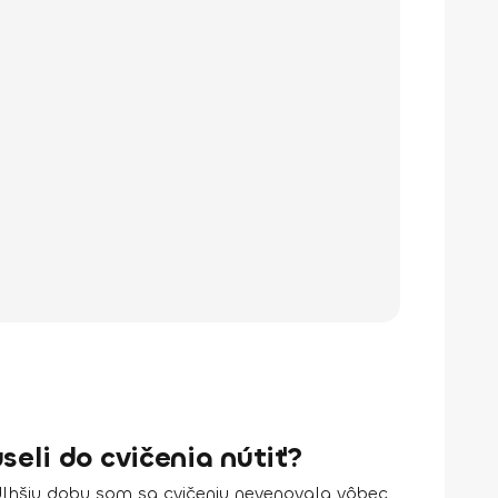
seli do cvičenia nútiť?
dlhšiu dobu som sa cvičeniu nevenovala vôbec.