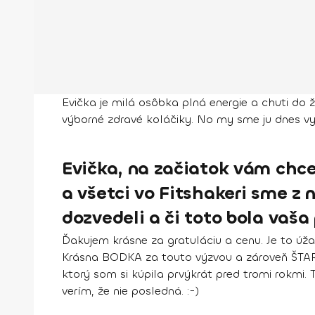
Evička je milá osôbka plná energie a chuti do ž
výborné zdravé koláčiky. No my sme ju dnes vysp
Evička, na začiatok vám chc
a všetci vo Fitshakeri sme z 
dozvedeli a či toto bola vaša
Ďakujem krásne za gratuláciu a cenu. Je to úža
Krásna BODKA za touto výzvou a zároveň ŠTAR
ktorý som si kúpila prvýkrát pred tromi rokmi.
verím, že nie posledná. :-)