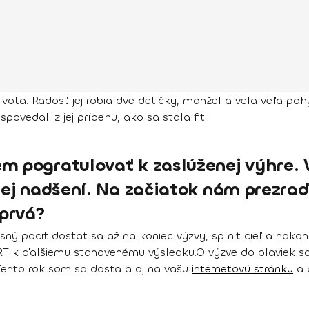
ivota. Radosť jej robia dve detičky, manžel a veľa veľa poh
ovedali z jej príbehu, ako sa stala fit.
em pogratulovať k zaslúženej výhre.
nej nadšení. Na začiatok nám prezraď
 prvá?
sný pocit dostať sa až na koniec výzvy, splniť cieľ a nakon
T k ďalšiemu stanovenému výsledku.
O výzve do plaviek 
 Tento rok som sa dostala aj na vašu
internetovú stránku
a p