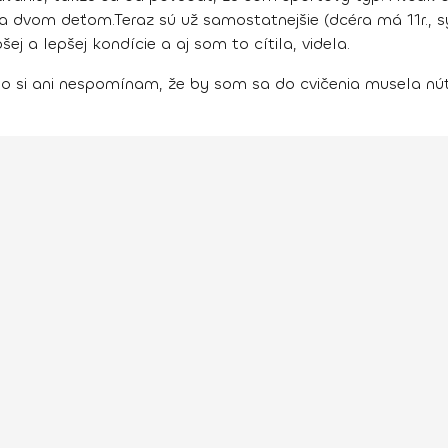
la dvom deťom.
Teraz sú už samostatnejšie (dcéra má 11r.,
 a lepšej kondície a aj som to cítila, videla.
 si ani nespomínam, že by som sa do cvičenia musela núti