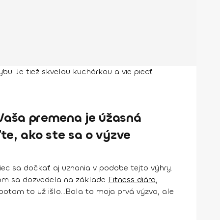
ybu. Je tiež skvelou kuchárkou a vie piecť
 Vaša premena je úžasná
te, ako ste sa o výzve
iec sa dočkať aj uznania v podobe tejto výhry.
som sa dozvedela na základe
Fitness diára
,
otom to už išlo...
Bola to moja prvá výzva, ale