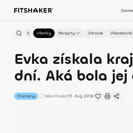
Domo
Všetky
Recepty
Zdravie
Všeobecné
Evka získala kraj
dní. Aká bola jej
Premeny
Nika
Klasko
15. Aug 2018