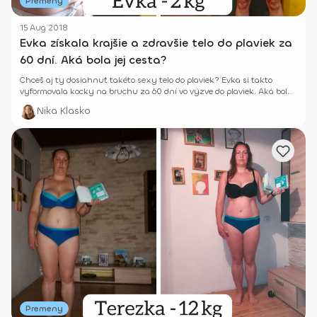
Premeny
15 Aug 2018
Evka získala krajšie a zdravšie telo do plaviek za
60 dní. Aká bola jej cesta?
Chceš aj ty dosiahnuť takéto sexy telo do plaviek? Evka si takto
vyformovala kocky na bruchu za 60 dní vo výzve do plaviek. Aká bola
jej premena?
Nika Klasko
Premeny