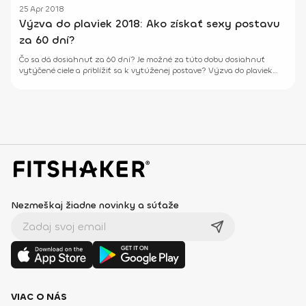
25 Apr 2018
Výzva do plaviek 2018: Ako získať sexy postavu
za 60 dní?
Čo sa dá dosiahnuť za 60 dní? Je možné za túto dobu dosiahnuť
vytýčené ciele a priblížiť sa k vytúženej postave? Výzva do plaviek
2018 je vyskladaná tak, aby sa ti podarilo priblížiť sa k vysnívanému
cieľu.
Nezmeškaj žiadne novinky a súťaže
VIAC O NÁS