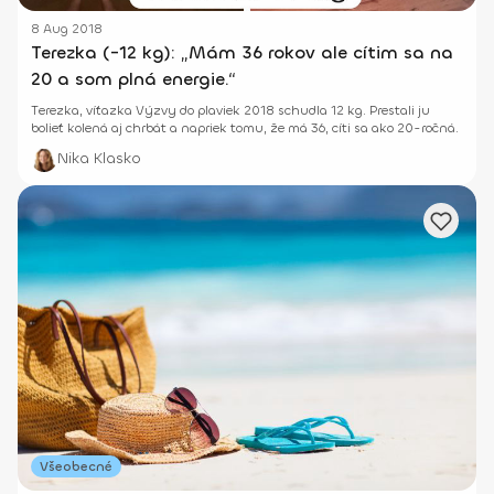
8 Aug 2018
Terezka (-12 kg): „Mám 36 rokov ale cítim sa na
20 a som plná energie.“
Terezka, víťazka Výzvy do plaviek 2018 schudla 12 kg. Prestali ju
bolieť kolená aj chrbát a napriek tomu, že má 36, cíti sa ako 20-ročná.
Nika Klasko
Všeobecné