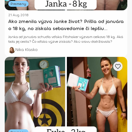
Premeny
21 Aug 2018
Ako zmenila výzva Janke život? Prišla od januára
o 18 kg, no získala sebavedomie či lepšiu
kondičku
Janka od januára schudla vďaka Fitshaker výzvam celkovo 18 kg. Aká
bola jej cesta? Čo vďaka výzve získala? Akú sravu dodržiavala?
Nika Klasko