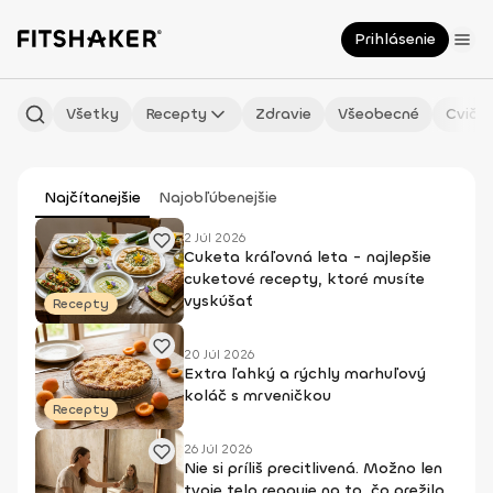
Prihlásenie
Všetky
Recepty
Zdravie
Všeobecné
Cvičen
Najčítanejšie
Najobľúbenejšie
2 Júl 2026
Cuketa kráľovná leta - najlepšie
cuketové recepty, ktoré musíte
vyskúšať
Recepty
20 Júl 2026
Extra ľahký a rýchly marhuľový
koláč s mrveničkou
Recepty
26 Júl 2026
Nie si príliš precitlivená. Možno len
tvoje telo reaguje na to, čo prežilo