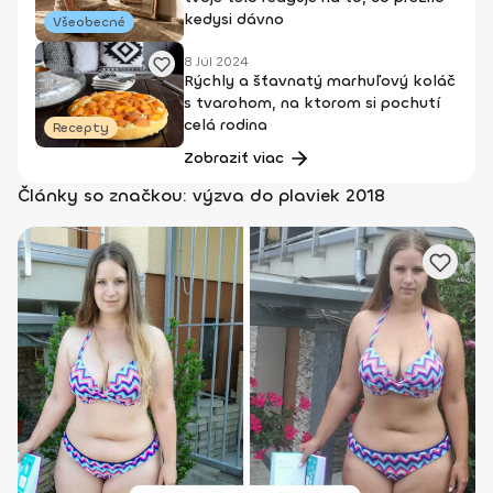
kedysi dávno
Všeobecné
8 Júl 2024
Rýchly a šťavnatý marhuľový koláč
s tvarohom, na ktorom si pochutí
celá rodina
Recepty
Zobraziť viac
Články so značkou: výzva do plaviek 2018