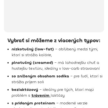
Vybrať si môžeme z viacerých typov:
nízkotučný (low-fat)
– obľúbený medzi tými,
ktorí si strážia kalórie,
plnotučný (creamed)
– má lahodnejšiu chuť a
hustejšiu textúru, ideálny v low-carb stravovaní
so zníženým obsahom sodíka
– pre ľudí, ktorí si
strážia príjem soli
bezlaktózový
– ideálny pre tých, ktorí majú
problém s
trávením
laktózy
s pridaným proteínom
– moderné verzie