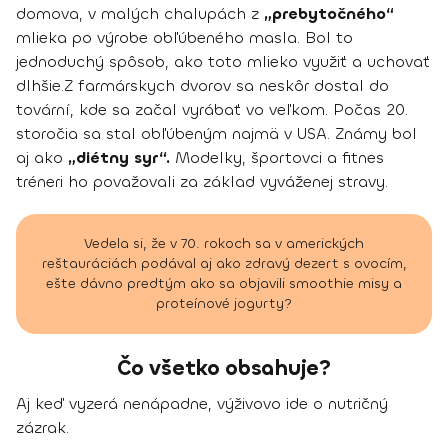
domova, v malých chalupách z
„prebytočného“
mlieka po výrobe obľúbeného masla. Bol to
jednoduchý spôsob, ako toto mlieko využiť a uchovať
dlhšie.Z farmárskych dvorov sa neskôr dostal do
tovární, kde sa začal vyrábať vo veľkom. Počas 20.
storočia sa stal obľúbeným najmä v USA. Známy bol
aj ako
„diétny syr“.
Modelky, športovci a fitnes
tréneri ho považovali za základ vyváženej stravy.
Vedela si, že v 70. rokoch sa v amerických
reštauráciách podával aj ako zdravý dezert s ovocím,
ešte dávno predtým ako sa objavili smoothie misy a
proteínové jogurty?
Čo všetko obsahuje?
Aj keď vyzerá nenápadne, výživovo ide o nutričný
zázrak.