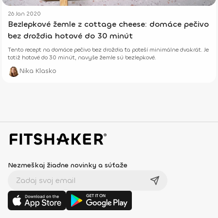
26 Jan 2020
Bezlepkové žemle z cottage cheese: domáce pečivo
bez droždia hotové do 30 minút
Tento recept na domáce pečivo bez droždia ťa poteší minimálne dvakrát. Je
totiž hotové do 30 minút, navyše žemle sú bezlepkové.
Nika Klasko
Nezmeškaj žiadne novinky a súťaže