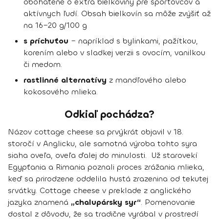
obohatené o extra bielkoviny pre športovcov a
aktívnych ľudí. Obsah bielkovín sa môže zvýšiť až
na 16–20 g/100 g
s príchuťou
– napríklad s bylinkami, pažítkou,
korením alebo v sladkej verzii s ovocím, vanilkou
či medom.
rastlinné alternatívy
z mandľového alebo
kokosového mlieka.
Odkiaľ pochádza?
Názov cottage cheese sa prvýkrát objavil v 18.
storočí v Anglicku, ale samotná výroba tohto syra
siaha oveľa, oveľa ďalej do minulosti. Už starovekí
Egypťania a Rimania poznali proces zrážania mlieka,
keď sa prirodzene oddelila hustá zrazenina od tekutej
srvátky. Cottage cheese v preklade z anglického
jazyka znamená
„chalupársky syr“
. Pomenovanie
dostal z dôvodu, že sa tradične vyrábal v prostredí