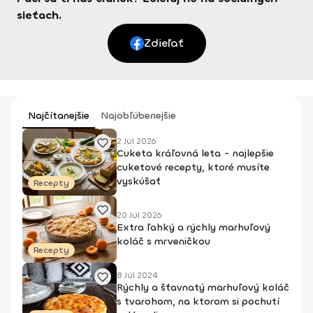
sieťach.
Zdieľať
Najčítanejšie
Najobľúbenejšie
2 Júl 2026
Cuketa kráľovná leta - najlepšie
cuketové recepty, ktoré musíte
vyskúšať
Recepty
20 Júl 2026
Extra ľahký a rýchly marhuľový
koláč s mrveničkou
Recepty
8 Júl 2024
Rýchly a šťavnatý marhuľový koláč
s tvarohom, na ktorom si pochutí