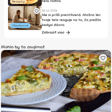
celá rodina
Recepty
26 Júl 2026
Nie si príliš precitlivená. Možno len
tvoje telo reaguje na to, čo prežilo
kedysi dávno
Všeobecné
Zobraziť viac
Mohlo by ťa zaujímať