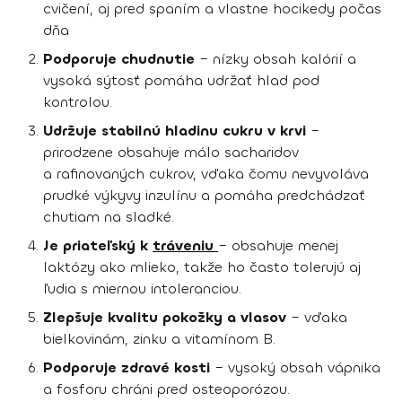
cvičení, aj pred spaním a vlastne hocikedy počas
dňa
Podporuje chudnutie
– nízky obsah kalórií a
vysoká sýtosť pomáha udržať hlad pod
kontrolou.
Udržuje stabilnú hladinu cukru v krvi
–
prirodzene obsahuje málo sacharidov
a rafinovaných cukrov, vďaka čomu nevyvoláva
prudké výkyvy inzulínu a pomáha predchádzať
chutiam na sladké.
Je priateľský k
tráveniu
– obsahuje menej
laktózy ako mlieko, takže ho často tolerujú aj
ľudia s miernou intoleranciou.
Zlepšuje kvalitu pokožky a vlasov
– vďaka
bielkovinám, zinku a vitamínom B.
Podporuje zdravé kosti
– vysoký obsah vápnika
a fosforu chráni pred osteoporózou.