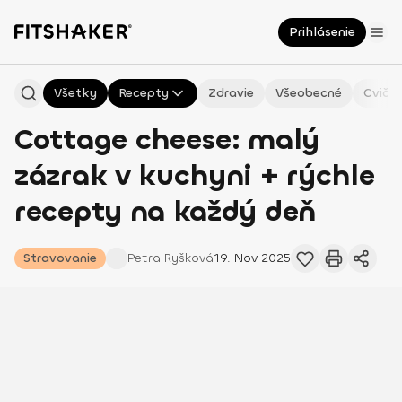
Prihlásenie
Všetky
Recepty
Zdravie
Všeobecné
Cvičen
Cottage cheese: malý
zázrak v kuchyni + rýchle
recepty na každý deň
Stravovanie
Petra
Ryšková
19. Nov 2025