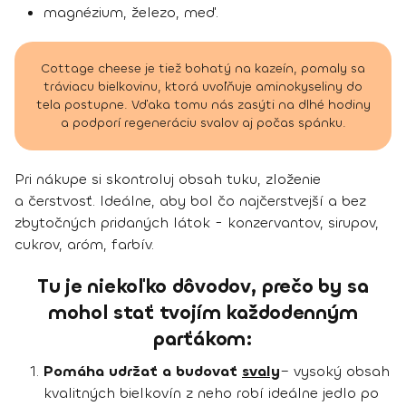
magnézium, železo, meď.
Cottage cheese je tiež bohatý na kazeín, pomaly sa
tráviacu bielkovinu, ktorá uvoľňuje aminokyseliny do
tela postupne. Vďaka tomu nás zasýti na dlhé hodiny
a podporí regeneráciu svalov aj počas spánku.
Pri nákupe si skontroluj obsah tuku, zloženie
a čerstvosť. Ideálne, aby bol čo najčerstvejší a bez
zbytočných pridaných látok - konzervantov, sirupov,
cukrov, aróm, farbív.
Tu je niekoľko dôvodov, prečo by sa
mohol stať tvojím každodenným
parťákom:
Pomáha udržať a budovať
svaly
– vysoký obsah
kvalitných bielkovín z neho robí ideálne jedlo po