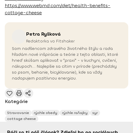
https://www.webmd.com/diet/health-benefits-
cottage-cheese
Petra
Ryšková
Redaktorka vo Fitshaker
Som nadšencom zdravého životného štýlu a rada
hľadám nové inšpirácie a teórie z tejto oblasti, ktoré
hneď skúšam aplikovať v "praxi" - v kuchyni, cvičení,
nákupoch... Najlepšie sa cítim v prírode (prechádzky
so psom, behanie, bicyklovanie), kde sa vždy
nadopujem pozitívnou energiou.
Kategórie
Stravovanie
rýchle obedy
rýchle raňajky
syr
cottage cheese
Páči sa ti náš článok? Zdieľaj ho na sociálnych