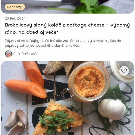
Recepty
23 Feb 2024
Brokolicový slaný koláč z cottage cheese – výborný
ráno, na obed aj večer
Priprav si na raňajky niečo iné ako zaručené klasiky a investuj čas do
prípravy tohto jednoduchého slaného koláča.
Júlia Rašlová