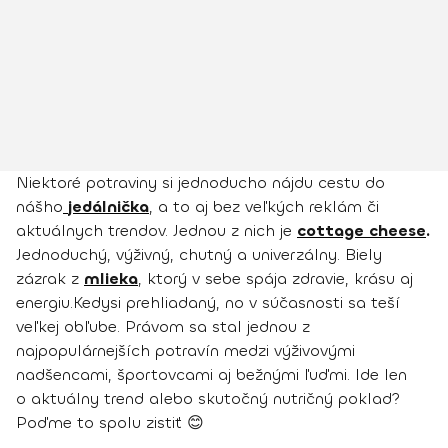
Niektoré potraviny si jednoducho nájdu cestu do
nášho
jedálnička
, a to aj bez veľkých reklám či
aktuálnych trendov. Jednou z nich je
cottage cheese
.
Jednoduchý, výživný, chutný a univerzálny. Biely
zázrak z
mlieka
, ktorý v sebe spája zdravie, krásu aj
energiu.Kedysi prehliadaný, no v súčasnosti sa teší
veľkej obľube. Právom sa stal jednou z
najpopulárnejších potravín medzi výživovými
nadšencami, športovcami aj bežnými ľuďmi. Ide len
o aktuálny trend alebo skutočný nutričný poklad?
Poďme to spolu zistiť 😊