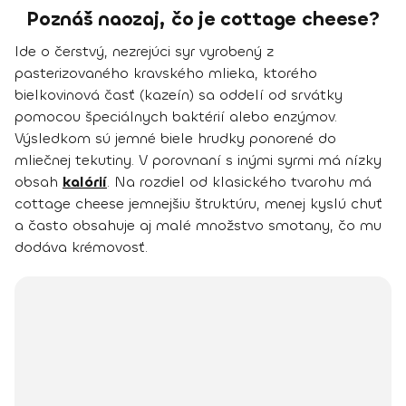
Poznáš naozaj, čo je cottage cheese?
Ide o čerstvý, nezrejúci syr vyrobený z
pasterizovaného kravského mlieka, ktorého
bielkovinová časť (kazeín) sa oddelí od srvátky
pomocou špeciálnych baktérií alebo enzýmov.
Výsledkom sú jemné biele hrudky ponorené do
mliečnej tekutiny. V porovnaní s inými syrmi má nízky
obsah
kalórií
. Na rozdiel od klasického tvarohu má
cottage cheese jemnejšiu štruktúru, menej kyslú chuť
a často obsahuje aj malé množstvo smotany, čo mu
dodáva krémovosť.