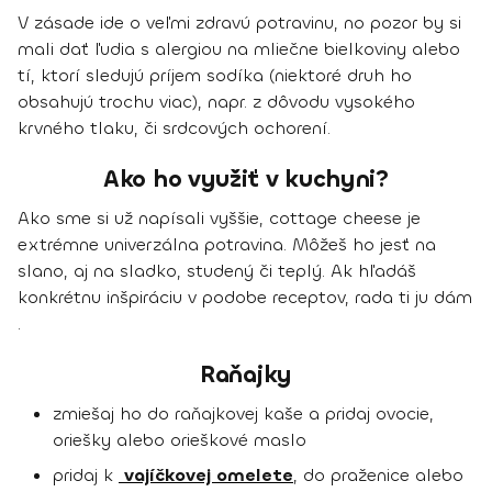
V zásade ide o veľmi zdravú potravinu, no pozor by si
mali dať ľudia s alergiou na mliečne bielkoviny alebo
tí, ktorí sledujú príjem sodíka (niektoré druh ho
obsahujú trochu viac), napr. z dôvodu vysokého
krvného tlaku, či srdcových ochorení.
Ako ho využiť v kuchyni?
Ako sme si už napísali vyššie, cottage cheese je
extrémne univerzálna potravina. Môžeš ho jesť na
slano, aj na sladko, studený či teplý. Ak hľadáš
konkrétnu inšpiráciu v podobe receptov, rada ti ju dám
.
Raňajky
zmiešaj ho do raňajkovej kaše a pridaj ovocie,
oriešky alebo orieškové maslo
pridaj k
vajíčkovej omelete
, do praženice alebo