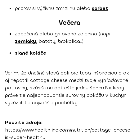
priprav si výživnú zmrzlinu alebo
sorbet
Večera
zapečená alebo grilovaná zelenina (napr.
zemiaky
, batáty, brokolica..)
slané koláče
Verím, že dnešné slová boli pre teba inšpiráciou a ak
aj nepatril cottage cheese medzi tvoje vyhľadávané
potraviny, skúsiš mu dať ešte jednu šancu.Niekedy
práve tie najjednoduchšie suroviny dokážu v kuchyni
vykúzliť tie najväčšie pochúťky.
Použité zdroje:
https://www.healthline.com/nutrition/cottage-cheese-
is-super-healthy