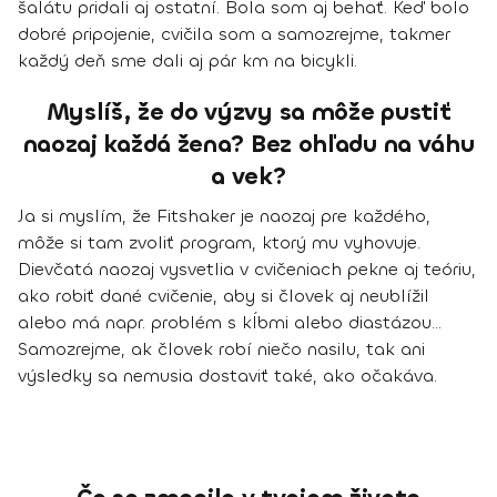
šalátu pridali aj ostatní. Bola som aj behať. Keď bolo
dobré pripojenie, cvičila som a samozrejme, takmer
každý deň sme dali aj pár km na bicykli.
Myslíš, že do výzvy sa môže pustiť
naozaj každá žena? Bez ohľadu na váhu
a vek?
Ja si myslím, že Fitshaker je naozaj pre každého,
môže si tam zvoliť program, ktorý mu vyhovuje.
Dievčatá naozaj vysvetlia v cvičeniach pekne aj teóriu,
ako robiť dané cvičenie, aby si človek aj neublížil
alebo má napr. problém s kĺbmi alebo diastázou...
Samozrejme, ak človek robí niečo nasilu, tak ani
výsledky sa nemusia dostaviť také, ako očakáva.