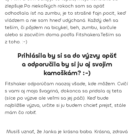
zlepšuje.
Po niekoľkých rokoch som sa opäť
odhodlala ísť na zumbu, je to strašné fajn pocit, keď
vládzem a nie som hneď udýchaná. Každý deň sa
teším, či pôjdem na bicykel, beh, zumbu, korčule
alebo si zacvičím doma podľa Fitshakera.
Teším sa
z toho. :-)
Prihlásila by si sa do výzvy opäť
a odporučila by si ju aj svojim
kamoškám? :-)
Fitshaker odporúčam naozaj všade, kde môžem. Cvičí
s vami aj moja švagriná, dokonca sa pridala aj teta
(síce po výzve ale veľmi sa jej páči). Keď bude
najbližšie výzva, určite si ju budem chcieť prejsť, stále
mám čo robiť.
Musíš uznať, že Janka je krásna baba. Krásna, zdravá