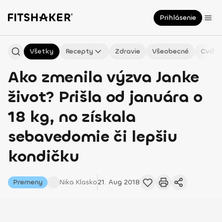
Prihlásenie
Všetky
Recepty
Zdravie
Všeobecné
Cvičen
Ako zmenila výzva Janke
život? Prišla od januára o
18 kg, no získala
sebavedomie či lepšiu
kondičku
Premeny
Nika
Klasko
21. Aug 2018