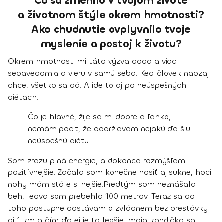
Čo sa zmenilo v tvojom živote
a životnom štýle okrem hmotnosti?
Ako chudnutie ovplyvnilo tvoje
myslenie a postoj k životu?
Okrem hmotnosti mi táto výzva dodala viac
sebavedomia a vieru v samú seba. Keď človek naozaj
chce, všetko sa dá. A ide to aj po neúspešných
diétach.
Čo je hlavné, žije sa mi dobre a ľahko,
nemám pocit, že dodržiavam nejakú ďalšiu
neúspešnú diétu.
Som zrazu plná energie, a dokonca rozmýšľam
pozitívnejšie. Začala som konečne nosiť aj sukne, hoci
nohy mám stále silnejšie.
Predtým som neznášala
beh, ledva som prebehla 100 metrov. Teraz sa do
toho postupne dostávam a zvládnem bez prestávky
aj 1 km a čím ďalej je to lepšie, moja kondička sa