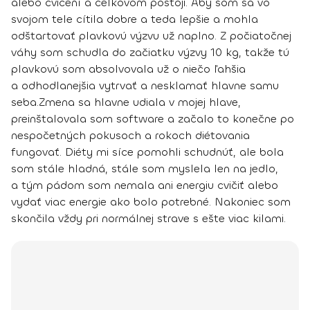
alebo cvičení a celkovom postoji. Aby som sa vo
svojom tele cítila dobre a teda lepšie a mohla
odštartovať plavkovú výzvu už naplno. Z počiatočnej
váhy som schudla do začiatku výzvy 10 kg, takže tú
plavkovú som absolvovala už o niečo ľahšia
a odhodlanejšia vytrvať a nesklamať hlavne samu
seba.
Zmena sa hlavne udiala v mojej hlave
,
preinštalovala som software a začalo to konečne po
nespočetných pokusoch a rokoch diétovania
fungovať. Diéty mi síce pomohli schudnúť, ale bola
som stále hladná, stále som myslela len na jedlo,
a tým pádom som nemala ani energiu cvičiť alebo
vydať viac energie ako bolo potrebné. Nakoniec som
skončila vždy pri normálnej strave s ešte viac kilami.