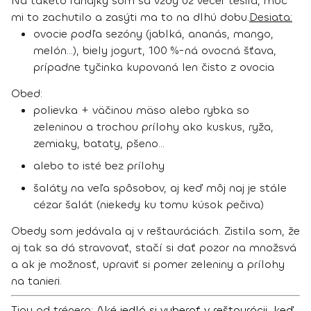
Na takéto raňajky som sa vždy už večer tešila, moc
mi to zachutilo a zasýti ma to na dlhú dobu.
Desiata:
ovocie podľa sezóny (jablká, ananás, mango,
melón...), biely jogurt, 100 %-ná ovocná šťava,
prípadne tyčinka kupovaná len čisto z ovocia
Obed:
polievka + väčinou mäso alebo rybka so
zeleninou a trochou prílohy ako kuskus, ryža,
zemiaky, bataty, pšeno...
alebo to isté bez prílohy
šaláty na veľa spôsobov, aj keď môj naj je stále
cézar šalát (niekedy ku tomu kúsok pečiva)
Obedy som jedávala aj v reštauráciách. Zistila som, že
aj tak sa dá stravovať, stačí si dať pozor na množsvá
a ak je možnosť, upraviť si pomer zeleniny a prílohy
na tanieri.
Tipy od trénera:
Aké jedlá si vyberať v reštaurácii, keď