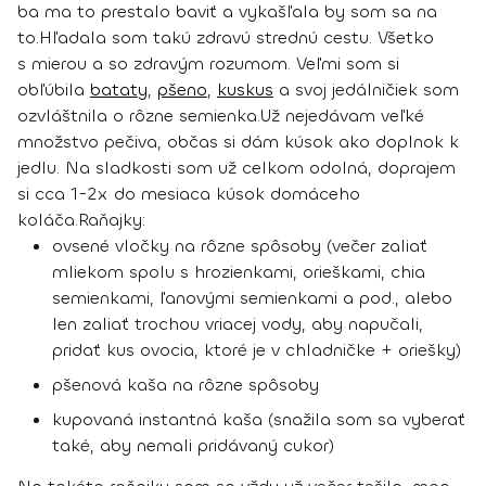
ba ma to prestalo baviť a vykašľala by som sa na
to.
Hľadala som takú zdravú strednú cestu.
Všetko
s mierou a so zdravým rozumom
. Veľmi som si
obľúbila
bataty
,
pšeno
,
kuskus
a svoj jedálničiek som
ozvláštnila o rôzne semienka.
Už nejedávam veľké
množstvo pečiva, občas si dám kúsok ako doplnok k
jedlu. Na sladkosti som už celkom odolná, doprajem
si cca 1-2x do mesiaca kúsok domáceho
koláča.
Raňajky:
ovsené vločky na rôzne spôsoby (večer zaliať
mliekom spolu s hrozienkami, orieškami, chia
semienkami, ľanovými semienkami a pod., alebo
len zaliať trochou vriacej vody, aby napučali,
pridať kus ovocia, ktoré je v chladničke + oriešky)
pšenová kaša na rôzne spôsoby
kupovaná instantná kaša (snažila som sa vyberať
také, aby nemali pridávaný cukor)