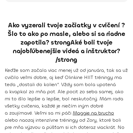
Ako vyzerali tvoje začiatky v cvičení ?
Šlo to ako po masle, alebo si sa riadne
zapotila? strongAké boli tvoje
najobľúbenejšie videá a inštruktor?
/strong
Keďže som začala viac menej už od januára, tak sa už
cvičilo veľmi dobre, aj keď Olinkine HIIT tréningy ma
teda „dostali do kolien“. Vždy som bola upotená
a kvapkal zo mňa pot. Ale pocit zo seba samej, ako
mi to išlo lepšie a lepšie, bol neskutočný.
Mám rada
všetky cvičenia, každé je niečím iným dobré
a zaujímavé.
Veľmi sa mi páči
Maggie na brucho
alebo naozaj intenzívne tréningy od Zory, ktoré boli
pre mňa výzvou a púšťam si ich doteraz viackrát. No