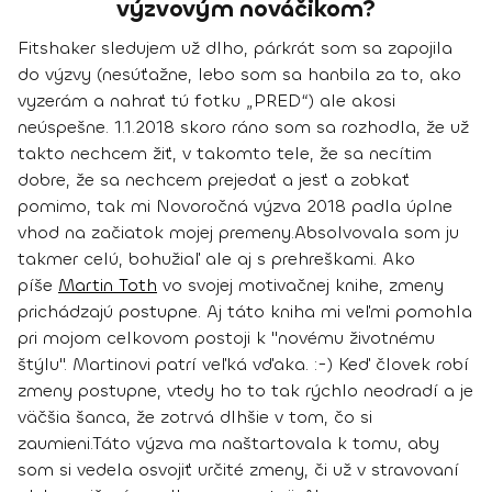
výzvovým nováčikom?
Fitshaker sledujem už dlho, párkrát som sa zapojila
do výzvy (nesúťažne, lebo som sa hanbila za to, ako
vyzerám a nahrať tú fotku „PRED“) ale akosi
neúspešne. 1.1.2018 skoro ráno som sa rozhodla, že už
takto nechcem žiť, v takomto tele, že sa necítim
dobre, že sa nechcem prejedať a jesť a zobkať
pomimo, tak mi Novoročná výzva 2018 padla úplne
vhod na začiatok mojej premeny.
Absolvovala som ju
takmer celú, bohužiaľ ale aj s prehreškami. Ako
píše
Martin Toth
vo svojej motivačnej knihe, zmeny
prichádzajú postupne. Aj táto kniha mi veľmi pomohla
pri mojom celkovom postoji k "novému životnému
štýlu". Martinovi patrí veľká vďaka. :-) Keď človek robí
zmeny postupne, vtedy ho to tak rýchlo neodradí a je
väčšia šanca, že zotrvá dlhšie v tom, čo si
zaumieni.
Táto výzva ma naštartovala k tomu, aby
som si vedela osvojiť určité zmeny, či už v stravovaní