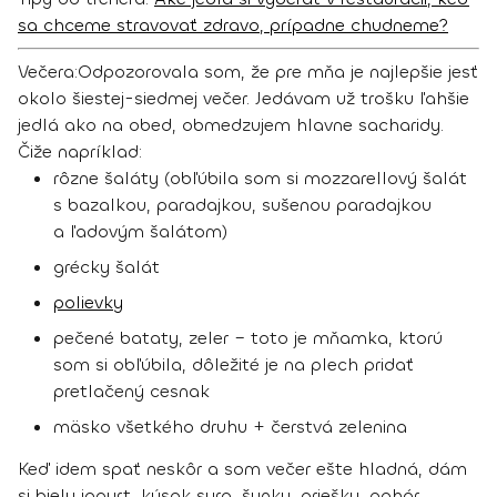
sa chceme stravovať zdravo, prípadne chudneme?
Večera:
Odpozorovala som, že pre mňa je najlepšie jesť
okolo šiestej-siedmej večer. Jedávam už trošku ľahšie
jedlá ako na obed, obmedzujem hlavne sacharidy.
Čiže napríklad:
rôzne šaláty (obľúbila som si mozzarellový šalát
s bazalkou, paradajkou, sušenou paradajkou
a ľadovým šalátom)
grécky šalát
polievky
pečené bataty, zeler – toto je mňamka, ktorú
som si obľúbila, dôležité je na plech pridať
pretlačený cesnak
mäsko všetkého druhu + čerstvá zelenina
Keď idem spať neskôr a som večer ešte hladná, dám
si biely jogurt, kúsok syra, šunky, oriešky, pohár