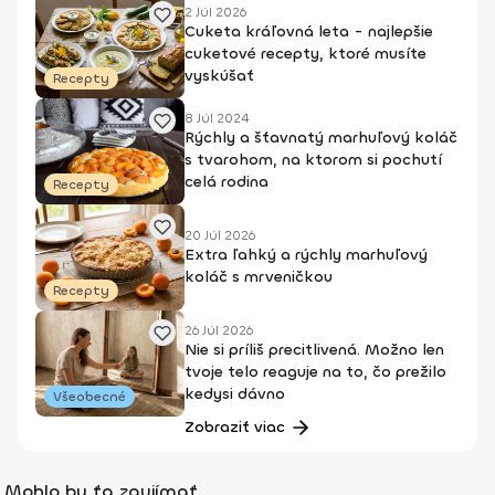
2 Júl 2026
Cuketa kráľovná leta - najlepšie
cuketové recepty, ktoré musíte
vyskúšať
Recepty
8 Júl 2024
Rýchly a šťavnatý marhuľový koláč
s tvarohom, na ktorom si pochutí
celá rodina
Recepty
20 Júl 2026
Extra ľahký a rýchly marhuľový
koláč s mrveničkou
Recepty
26 Júl 2026
Nie si príliš precitlivená. Možno len
tvoje telo reaguje na to, čo prežilo
kedysi dávno
Všeobecné
Zobraziť viac
Mohlo by ťa zaujímať