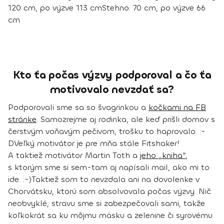
120 cm,
po výzve 113 cm
Stehno:
70 cm,
po výzve 66
cm
Kto ťa počas výzvy podporoval a čo ťa
motivovalo nevzdať sa?
Podporovali sme sa so švagrinkou a
kočkami na FB
stránke
. Samozrejme aj rodinka, ale keď prišli domov s
čerstvým voňavým pečivom, trošku to haprovalo. :-
D
Veľký motivátor je pre mňa stále Fitshaker!
A taktiež motivátor Martin Toth a
jeho „kniha“
,
s ktorým sme si sem-tam aj napísali mail, ako mi to
ide. :-)
Taktiež som to nevzdala ani na dovolenke v
Chorvátsku, ktorú som absolvovala počas výzvy. Nič
neobvyklé, stravu sme si zabezpečovali sami, takže
koľkokrát sa ku môjmu mäsku a zelenine či syrovému