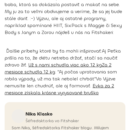
baba, ktorá sa dokázala postaviť a makať na sebe.
My ju za to veľmi obdivujeme a veríme, že sa jej bude
stále dariť. :-)
Výzvu, ale aj ostatné programy,
napríklad spomínané HIIT, SixPack s Maggie či Sexy
Body s Janym a Zorou nájdeš u nás na Fitshakeri:
Ďalšie príbehy ktoré by ťa mohli inšpirovať:
Aj Peťka
prišla na to, že diétu netreba držať, stačí sa naučiť
zdravo žiť.
Už s nami schudla viac ako 12 kg
Za 2
mesiace schudla 12 kg
: "Aj počas upratovania som
robila výpady, už ma tak nebolel chrbát"
Vo Výzve
nemusíte len chudnúť, ale aj formovať.
Evka za 2
mesiace získala krásne vyrysované bruško
Nika
Klasko
Šéfredaktorka vo Fitshaker
Som Nika, šéfredaktorka Fitshaker blogu. Milujem