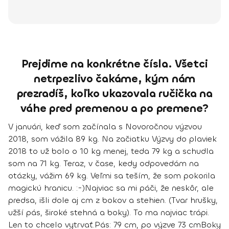
Prejdime na konkrétne čísla. Všetci
netrpezlivo čakáme, kým nám
prezradíš, koľko ukazovala ručička na
váhe pred premenou a po premene?
V januári, keď som začínala s Novoročnou výzvou
2018, som vážila 89 kg. Na začiatku Výzvy do plaviek
2018 to už bolo o 10 kg menej, teda 79 kg a schudla
som na 71 kg. Teraz, v čase, kedy odpovedám na
otázky, vážim 69 kg. Veľmi sa teším, že som pokorila
magickú hranicu. :-)
Najviac sa mi páči, že neskôr, ale
predsa, išli dole aj cm z bokov a stehien. (Tvar hrušky,
užší pás, široké stehná a boky). To ma najviac trápi.
Len to chcelo vytrvať.
Pás:
79 cm
, po výzve 73 cm
Boky