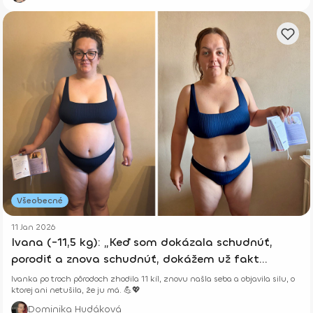
Všeobecné
11 Jan 2026
Ivana (-11,5 kg): „Keď som dokázala schudnúť,
porodiť a znova schudnúť, dokážem už fakt
všetko.“
Ivanka po troch pôrodoch zhodila 11 kíl, znovu našla seba a objavila silu, o
ktorej ani netušila, že ju má. 💪💖
Dominika Hudáková