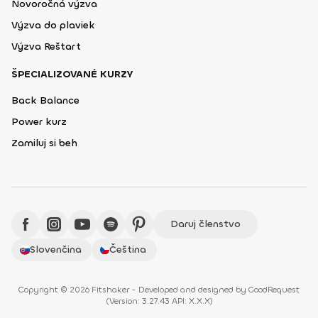
Novoročná výzva
Výzva do plaviek
Výzva Reštart
ŠPECIALIZOVANÉ KURZY
Back Balance
Power kurz
Zamiluj si beh
Daruj členstvo
Slovenčina
Čeština
Copyright © 2026 Fitshaker - Developed and designed by
GoodRequest
(
Version: 3.27.43 API: X.X.X
)