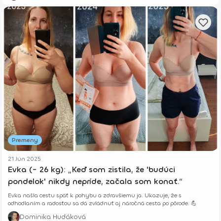
Premeny
21 Jún 2025
Evka (- 26 kg): „Keď som zistila, že 'budúci
pondelok' nikdy nepríde, začala som konať.“
Evka našla cestu späť k pohybu a zdravšiemu ja. Ukazuje, že s
odhodlaním a radosťou sa dá zvládnuť aj náročná cesta po pôrode. 💪
Dominika Hudáková