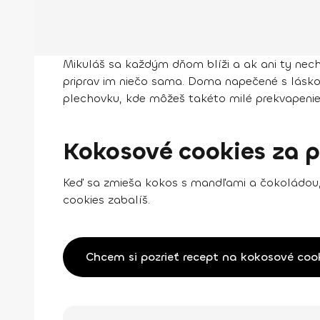
Mikuláš sa každým dňom blíži a ak ani ty nech
priprav im niečo sama. Doma napečené s láskou 
plechovku, kde môžeš takéto milé prekvapenie
Kokosové cookies za 
Keď sa zmieša kokos s mandľami a čokoládou, v
cookies zabalíš.
Chcem si pozrieť recept na kokosové coo