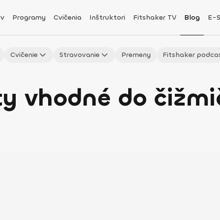
v
Programy
Cvičenia
Inštruktori
Fitshaker TV
Blog
E-
Cvičenie
Stravovanie
Premeny
Fitshaker podca
ty vhodné do čižm