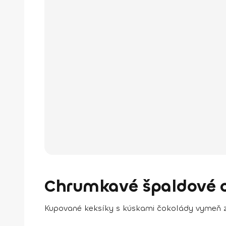
Chrumkavé špaldové 
Kupované keksíky s kúskami čokolády vymeň z