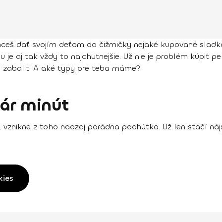
ceš dať svojím deťom do čižmičky nejaké kupované sladkos
je aj tak vždy to najchutnejšie. Už nie je problém kúpiť p
 zabaliť. A aké typy pre teba máme?
pár minút
znikne z toho naozaj parádna pochúťka. Už len stačí nájs
kies