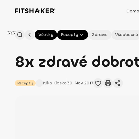
Domo
NaN
Všetky
Recepty
Zdravie
Všeobecné
8x zdravé dobro
Nika
Klasko
30. Nov 2017
Recepty