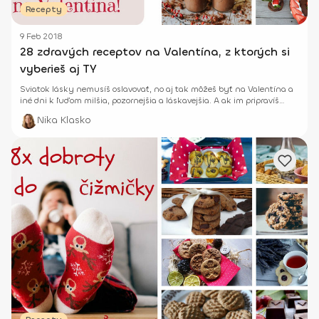
Recepty
9 Feb 2018
28 zdravých receptov na Valentína, z ktorých si
vyberieš aj TY
Sviatok lásky nemusíš oslavovať, no aj tak môžeš byť na Valentína a
iné dni k ľuďom milšia, pozornejšia a láskavejšia. A ak im pripravíš
nejakú zdravú dobrotu, určite ich potešíš.
Nika Klasko