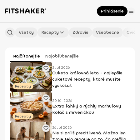
Prihlásenie
Všetky
Recepty
Zdravie
Všeobecné
Cvičen
Najčítanejšie
Najobľúbenejšie
2 Júl 2026
Cuketa kráľovná leta - najlepšie
cuketové recepty, ktoré musíte
vyskúšať
Recepty
20 Júl 2026
Extra ľahký a rýchly marhuľový
koláč s mrveničkou
Recepty
26 Júl 2026
Nie si príliš precitlivená. Možno len
tvoje telo reaguje na to, čo prežilo