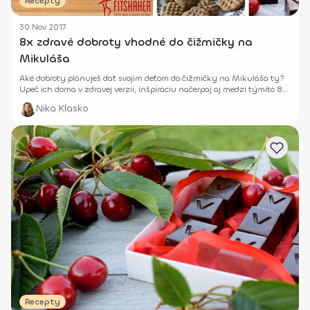
Recepty
30 Nov 2017
8x zdravé dobroty vhodné do čižmičky na
Mikuláša
Aké dobroty plánuješ dať svojim deťom do čižmičky na Mikuláša ty?
Upeč ich doma v zdravej verzii, inšpiráciu načerpaj aj medzi týmito 8
receptami.
Nika Klasko
Recepty