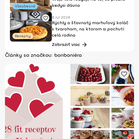
kedysi dávno
Všeobecné
8 Júl 2024
Rýchly a šťavnatý marhuľový koláč
s tvarohom, na ktorom si pochutí
celá rodina
Recepty
Zobraziť viac
Články so značkou: bonboniéra