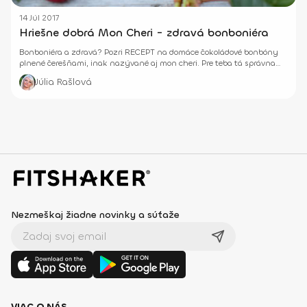
14 Júl 2017
Hriešne dobrá Mon Cheri - zdravá bonboniéra
Bonboniéra a zdravá? Pozri RECEPT na domáce čokoládové bonbóny
plnené čerešňami, inak nazývané aj mon cheri. Pre teba tá správna
voľba!
Júlia Rašlová
Nezmeškaj žiadne novinky a súťaže
VIAC O NÁS