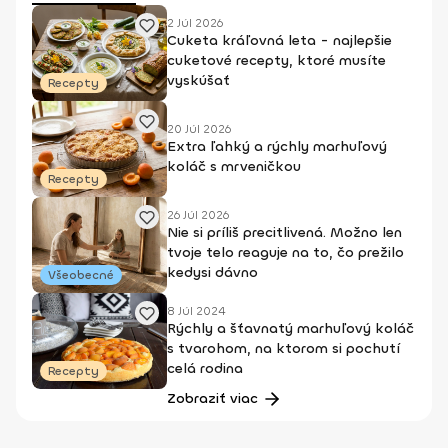
2 Júl 2026
Cuketa kráľovná leta - najlepšie
cuketové recepty, ktoré musíte
vyskúšať
Recepty
20 Júl 2026
Extra ľahký a rýchly marhuľový
koláč s mrveničkou
Recepty
26 Júl 2026
Nie si príliš precitlivená. Možno len
tvoje telo reaguje na to, čo prežilo
kedysi dávno
Všeobecné
8 Júl 2024
Rýchly a šťavnatý marhuľový koláč
s tvarohom, na ktorom si pochutí
celá rodina
Recepty
Zobraziť viac