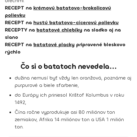
orechmi.
RECEPT na
krémovú batatovo-brokolicovú
polievku
RECEPT na
hustú batatovo-cícerovú polievku
RECEPTY na
batatové chlebíky
na sladko aj na
slano
RECEPT na
batatové placky
pripravené bleskovo
rýchlo
Čo si o batatoch nevedela...
dužina nemusí byť vždy len oranžová, poznáme aj
purpurové a biele sfarbenie,
do Európy ich priniesol Krištof Kolumbus v roku
1492,
Čína ročne vyprodukuje asi 80 miliónov ton
zemiakov, Afrika 14 miliónov ton a USA 1 milión
ton.