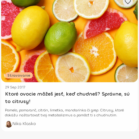
Stravovanie
29 Sep 2017
Ktoré ovocie môžeš jesť, keď chudneš? Správne, sú
to citrusy!
Pomelo, pomaranč, citrón, limetka, mandarínka či grep. Citrusy, ktoré
dokážu naštartovať tvoj metabolizmus a pomôcť ti s chudnutím.
Nika Klasko