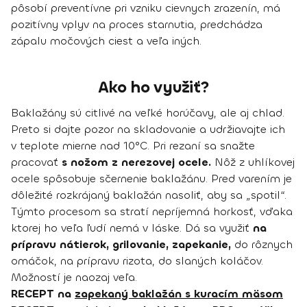
pôsobí preventívne pri vzniku cievnych zrazenín, má
pozitívny vplyv na proces starnutia, predchádza
zápalu močových ciest a veľa iných.
Ako ho využiť?
Baklažány sú citlivé na veľké horúčavy, ale aj chlad.
Preto si dajte pozor na skladovanie a udržiavajte ich
v teplote mierne nad 10°C. Pri rezaní sa snažte
pracovať
s nožom z nerezovej ocele.
Nôž z uhlíkovej
ocele spôsobuje sčernenie baklažánu. Pred varením je
dôležité rozkrájaný baklažán nasoliť, aby sa „spotil“.
Týmto procesom sa stratí nepríjemná horkosť, vďaka
ktorej ho veľa ľudí nemá v láske. Dá sa využiť
na
prípravu nátierok, grilovanie, zapekanie,
do rôznych
omáčok, na prípravu rizota, do slaných koláčov.
Možností je naozaj veľa.
RECEPT na
zapekaný baklažán s kuracím mäsom