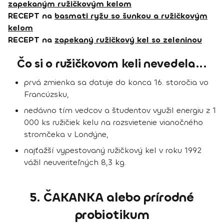
zapekaným ružičkovým kelom
RECEPT na
basmati ryžu so šunkou a ružičkovým
kelom
RECEPT na
zapekaný ružičkový kel so zeleninou
Čo si o ružičkovom keli nevedela...
prvá zmienka sa datuje do konca 16. storočia vo
Francúzsku,
nedávno tím vedcov a študentov využil energiu z 1
000 ks ružičiek kelu na rozsvietenie vianočného
stromčeka v Londýne,
najťažší vypestovaný ružičkový kel v roku 1992
vážil neuveriteľných 8,3 kg.
5. ČAKANKA alebo prírodné
probiotikum