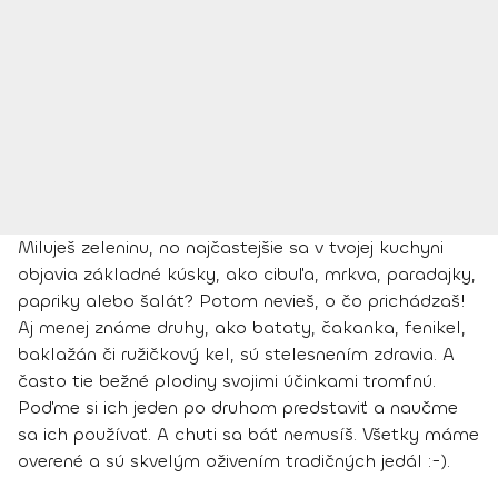
Miluješ zeleninu, no najčastejšie sa v tvojej kuchyni
objavia základné kúsky, ako cibuľa, mrkva, paradajky,
papriky alebo šalát? Potom nevieš, o čo prichádzaš!
Aj menej známe druhy, ako bataty, čakanka, fenikel,
baklažán či ružičkový kel, sú stelesnením zdravia. A
často tie bežné plodiny svojimi účinkami tromfnú.
Poďme si ich jeden po druhom predstaviť a naučme
sa ich používať. A chuti sa báť nemusíš. Všetky máme
overené a sú skvelým oživením tradičných jedál :-).