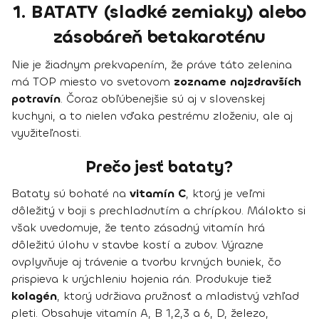
1. BATATY (sladké zemiaky) alebo
zásobáreň betakaroténu
Nie je žiadnym prekvapením, že práve táto zelenina
má TOP miesto vo svetovom
zozname najzdravších
potravín
. Čoraz obľúbenejšie sú aj v slovenskej
kuchyni, a to nielen vďaka pestrému zloženiu, ale aj
využiteľnosti.
Prečo jesť bataty?
Bataty sú bohaté na
vitamín C
, ktorý je veľmi
dôležitý v boji s prechladnutím a chrípkou. Málokto si
však uvedomuje, že tento zásadný vitamín hrá
dôležitú úlohu v stavbe kostí a zubov. Výrazne
ovplyvňuje aj trávenie a tvorbu krvných buniek, čo
prispieva k urýchleniu hojenia rán. Produkuje tiež
kolagén
, ktorý udržiava pružnosť a mladistvý vzhľad
pleti. Obsahuje vitamín A, B 1,2,3 a 6, D, železo,