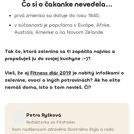
Čo si o čakanke nevedela...
prvá zmienka sa datuje do roku 1840,
v súčasnosti je populárna v Európe, Afrike,
Austrálii, Amerike a na Novom Zélande.
Tak čo, ktorá zelenina sa ti zapáčila najviac a
prepašuješ ju do svojej kuchyne :-)?
Vieš, že aj
Fitness diár 2019
je nabitý infoškami o
zelenine, ovocí a iných potravinách? Ak ho ešte
nemáš doma, isto o tom nevieš. Či?
Petra
Ryšková
Redaktorka vo Fitshaker
Som nadšencom zdravého životného štýlu a rada