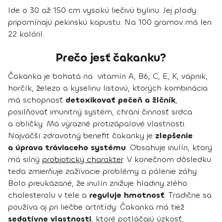
Ide o 30 až 150 cm vysokú liečivú bylinu. Jej plody
pripomínajú pekinskú kapustu. Na 100 gramov má len
22 kalórií.
Prečo jesť čakanku?
Čakanka je bohatá na vitamín A, B6, C, E, K, vápnik,
horčík, železo a kyselinu listovú, ktorých kombinácia
má schopnosť
detoxikovať pečeň a žlčník
,
posilňovať imunitný systém, chráni činnosť srdca
a obličky. Má výrazné protizápalové vlastnosti.
Najväčší zdravotný benefit čakanky je
zlepšenie
a úprava tráviaceho systému
. Obsahuje inulín, ktorý
má silný
probiotický charakter
. V konečnom dôsledku
teda zmierňuje zažívacie problémy a pálenie záhy.
Bolo preukázané, že inulín znižuje hladiny zlého
cholesterolu v tele a
reguluje hmotnosť
. Tradične sa
používa aj pri liečbe artritídy. Čakanka má tiež
sedatívne vlastnosti
, ktoré potláčajú úzkosť,