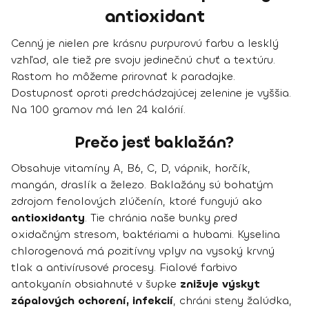
antioxidant
Cenný je nielen pre krásnu purpurovú farbu a lesklý
vzhľad, ale tiež pre svoju jedinečnú chuť a textúru.
Rastom ho môžeme prirovnať k paradajke.
Dostupnosť oproti predchádzajúcej zelenine je vyššia.
Na 100 gramov má len 24 kalórií.
Prečo jesť baklažán?
Obsahuje vitamíny A, B6, C, D, vápnik, horčík,
mangán, draslík a železo. Baklažány sú bohatým
zdrojom fenolových zlúčenín, ktoré fungujú ako
antioxidanty
. Tie chránia naše bunky pred
oxidačným stresom, baktériami a hubami. Kyselina
chlorogenová má pozitívny vplyv na vysoký krvný
tlak a antivírusové procesy. Fialové farbivo
antokyanín obsiahnuté v šupke
znižuje výskyt
zápalových ochorení, infekcií
, chráni steny žalúdka,