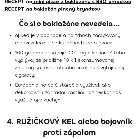
RECEPT na
mini pizze z baklažánu s BBQ omáčkou
RECEPT na
baklažán plnený bryndzou
Čo si o baklažáne nevedela...
aj keď je v obchode a na trhoch zaraďovaný
medzi zeleninu, v skutočnosti ide o ovocie,
100 gramov obsahuje 0,01 mg nikotínu. Z toho
vyplýva, že približne 10 kíl skonzumovanej
zeleniny sa rovná obsahu nikotínu 1 vyfajčenej
cigarety.
Európania ho celé stáročia využívali ako
dekoratívnu záhradnú rastlinu, až neskôr našli
využitie aj v kuchyni.
4. RUŽIČKOVÝ KEL alebo bojovník
proti zápalom