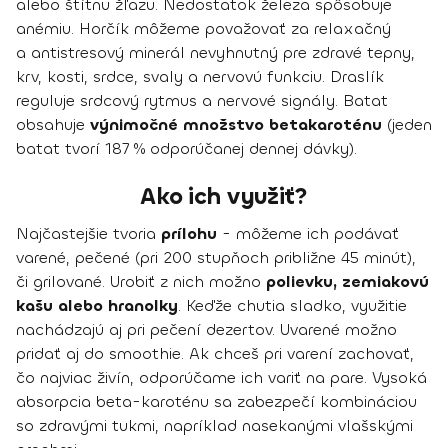
alebo štítnu žľazu. Nedostatok železa spôsobuje
anémiu. Horčík môžeme považovať za relaxačný
a antistresový minerál nevyhnutný pre zdravé tepny,
krv, kosti, srdce, svaly a nervovú funkciu. Draslík
reguluje srdcový rytmus a nervové signály. Batat
obsahuje
výnimočné množstvo betakaroténu
(jeden
batat tvorí 187 % odporúčanej dennej dávky).
Ako ich využiť?
Najčastejšie tvoria
prílohu
- môžeme ich podávať
varené, pečené (pri 200 stupňoch približne 45 minút),
či grilované. Urobiť z nich možno
polievku, zemiakovú
kašu alebo hranolky
. Keďže chutia sladko, využitie
nachádzajú aj pri pečení dezertov. Uvarené možno
pridať aj do smoothie. Ak chceš pri varení zachovať,
čo najviac živín, odporúčame ich variť na pare. Vysoká
absorpcia beta-karoténu sa zabezpečí kombináciou
so zdravými tukmi, napríklad nasekanými vlašskými