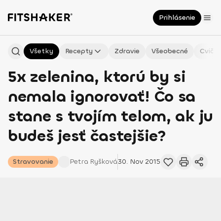
Prihlásenie
Všetky
Recepty
Zdravie
Všeobecné
Cvičen
5x zelenina, ktorú by si
nemala ignorovať! Čo sa
stane s tvojím telom, ak ju
budeš jesť častejšie?
Stravovanie
Petra
Ryšková
30. Nov 2015