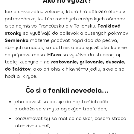
Ako ho využiť?
Ide o univerzálnu zeleninu, ktorá hrá dôležitú úlohu v
potravinárskej kultúre mnohých európskych národov,
a to najmä vo Francúzsku a v Taliansku.
Feniklové
stonky
sa využívajú do polievok a dusených pokrmov.
Semienka
môžeme pridávať napríklad do pečiva,
rôznych omáčok, smoothies alebo využiť ako korenie
na prípravu mäsa.
Hľuza
sa využíva do studenej aj
teplej kuchyne - na
restovanie, grilovanie, dusenie,
do šalátov
, ako príloha k hlavnému jedlu, skvelo sa
hodí aj k rybe.
Čo si o fenikli nevedela...
jeho povesť sa datuje do najstarších dôb
a odráža sa v mytologických tradíciách,
konzumovať by sa mal čo najskôr, časom stráca
intenzívnu chuť,