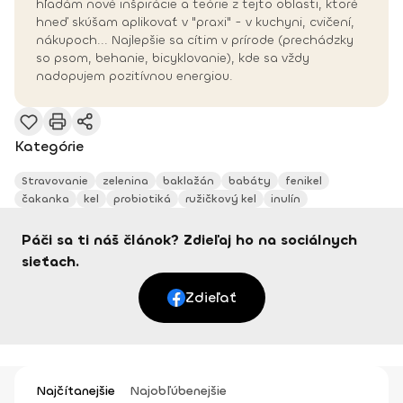
hľadám nové inšpirácie a teórie z tejto oblasti, ktoré
hneď skúšam aplikovať v "praxi" - v kuchyni, cvičení,
nákupoch... Najlepšie sa cítim v prírode (prechádzky
so psom, behanie, bicyklovanie), kde sa vždy
nadopujem pozitívnou energiou.
Kategórie
Stravovanie
zelenina
baklažán
babáty
fenikel
čakanka
kel
probiotiká
ružičkový kel
inulín
Páči sa ti náš článok? Zdieľaj ho na sociálnych
sieťach.
Zdieľať
Najčítanejšie
Najobľúbenejšie