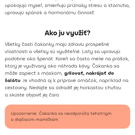
upokojujú myseľ, zmierňujú príznaky stresu a starnutia,
upravujú spánok a hormonálnu činnosť.
Ako ju využiť?
Všetky časti čakanky majú zdraviu prospešné
vlastnosti a všetky sú využiteľné. Listy sa upravujú
podobne ako špenát. Koreň sa často melie na prášok,
ktorý je využívaný ako náhrada kávy. Čakanka sa
môže zapiecť s mäskom,
grilovať, nakrájať do
šalátu
. Je vhodná aj k príprave omáčok, napríklad na
cestoviny. Nedajte sa odradiť jej horkastou chuťou
a skúste objaviť jej čaro.
Upozornenie: Čakanka sa neodporúča tehotným
a dojčiacim mamičkám.