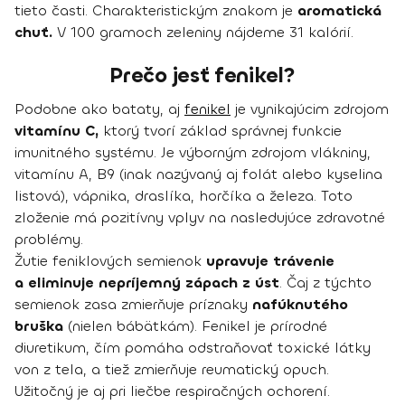
tieto časti. Charakteristickým znakom je
aromatická
chuť.
V 100 gramoch zeleniny nájdeme 31 kalórií.
Prečo jesť fenikel?
Podobne ako bataty, aj
fenikel
je vynikajúcim zdrojom
vitamínu C,
ktorý tvorí základ správnej funkcie
imunitného systému. Je výborným zdrojom vlákniny,
vitamínu A, B9 (inak nazývaný aj folát alebo kyselina
listová), vápnika, draslíka, horčíka a železa. Toto
zloženie má pozitívny vplyv na nasledujúce zdravotné
problémy.
Žutie feniklových semienok
upravuje trávenie
a eliminuje nepríjemný zápach z úst
. Čaj z týchto
semienok zasa zmierňuje príznaky
nafúknutého
bruška
(nielen bábätkám). Fenikel je prírodné
diuretikum, čím pomáha odstraňovať toxické látky
von z tela, a tiež zmierňuje reumatický opuch.
Užitočný je aj pri liečbe respiračných ochorení.