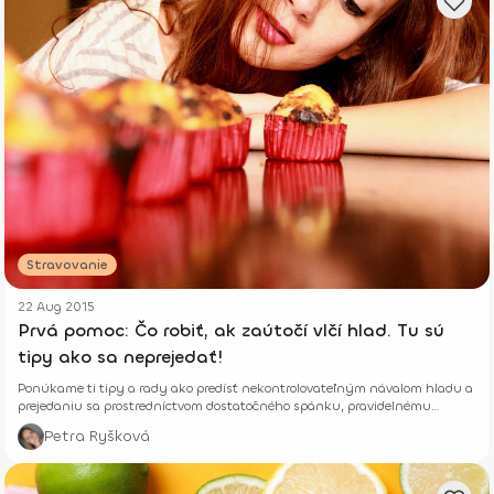
Stravovanie
22 Aug 2015
Prvá pomoc: Čo robiť, ak zaútočí vlčí hlad. Tu sú
tipy ako sa neprejedať!
Ponúkame ti tipy a rady ako predísť nekontrolovateľným návalom hladu a
prejedaniu sa prostredníctvom dostatočného spánku, pravidelnému
stravovaniu, vyváženému jedálničku, vyhýbaniu sa diétam, nastaveniu si
Petra Ryšková
zdravých rituálov a zvýšenia príjmu vlákniny.