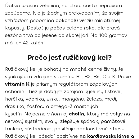
Ďalšia úžasná zelenina, na ktorú často neprávom
zabúdame. Nie je žiadnym prekvapením, že svojim
vzhľadom pripomína dokonalú verziu miniatúrnej
kapusty. Dostať ju počas celého roka, ale pravá
sezóna trvá od jesene do skorej jari. Na 100 gramov
má len 42 kalórií.
Prečo jesť ružičkový kel?
Ružičkový kel je bohatý na mnohé cenné živiny. Je
vynikajúcim zdrojom vitamínu B1, B2, B6, C a K. Práve
vitamín K
je priamym regulátorom zápalových
ochorení. Tiež je dobrým zdrojom kyseliny listovej,
horčíka, vápnika, zinku, mangánu, železa, medi,
draslíka, fosforu a omega-3 mastných
kyselín. Nájdeme v ňom aj
cholín
, ktorý má vplyv na
nervový systém, svaly, zlepšuje spánok, pamäťové
funkcie, sústredenie, posilňuje odolnosť voči stresu.
Ružičkový kel pôsobí pozitívne
na kardiovaskulárne a