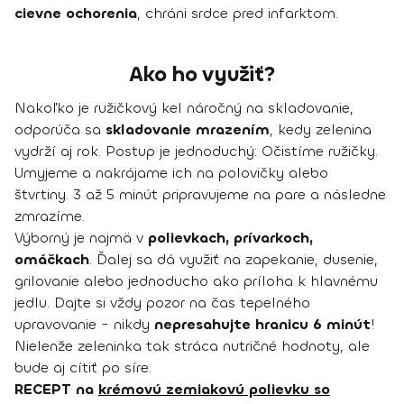
cievne ochorenia
, chráni srdce pred infarktom.
Ako ho využiť?
Nakoľko je ružičkový kel náročný na skladovanie,
odporúča sa
skladovanie mrazením
, kedy zelenina
vydrží aj rok. Postup je jednoduchý: Očistíme ružičky.
Umyjeme a nakrájame ich na polovičky alebo
štvrtiny. 3 až 5 minút pripravujeme na pare a následne
zmrazíme.
Výborný je najmä v
polievkach, prívarkoch,
omáčkach
. Ďalej sa dá využiť na zapekanie, dusenie,
grilovanie alebo jednoducho ako príloha k hlavnému
jedlu. Dajte si vždy pozor na čas tepelného
upravovanie - nikdy
nepresahujte hranicu 6 minút
!
Nielenže zeleninka tak stráca nutričné hodnoty, ale
bude aj cítiť po síre.
RECEPT na
krémovú zemiakovú polievku so