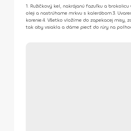
1.
Ružičkový kel, nakrájanú fazuľku a brokolicu
oleji a nastrúhame mrkvu s kalerábom.
3.
Uvaren
korenie.
4.
Všetko vložíme do zapekacej misy, z
tak aby vsiakla a dáme piecť do rúry na polhod