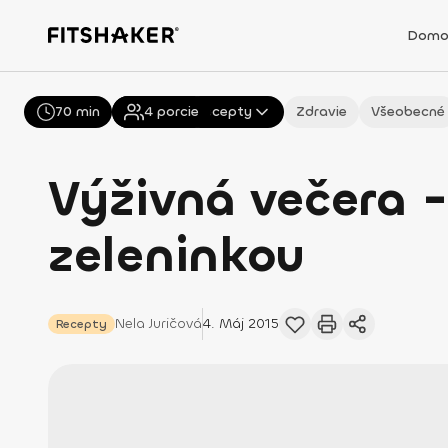
Domo
70 min
Všetky
4
porcie
Recepty
Zdravie
Všeobecné
Výživná večera -
zeleninkou
Nela
Juričová
4. Máj 2015
Recepty