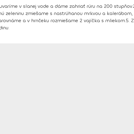
 uvaríme v slanej vode a dáme zahriať rúru na 200 stupňov.
ú zeleninu zmiešame s nastrúhanou mrkvou a kalerábom, p
arovnáme a v hrnčeku rozmiešame 2 vajíčka s mliekom.
5.
Z
inu.