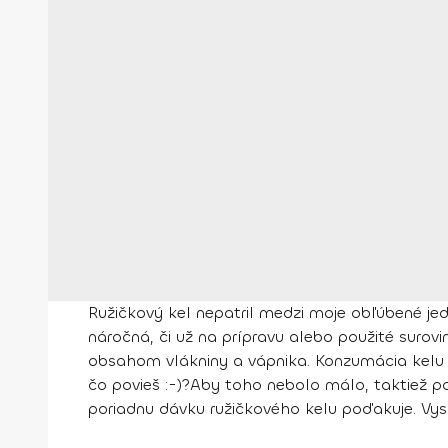
Ružičkový kel nepatril medzi moje obľúbené je
náročná, či už na prípravu alebo použité surov
obsahom vlákniny a vápnika. Konzumácia kelu p
čo povieš :-)?
Aby toho nebolo málo, taktiež
po
poriadnu dávku ružičkového kelu poďakuje. Vysk