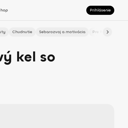
Shop
Prihlásenie
sty
Chudnutie
Sebarozvoj a motivácia
Pre fitmaminky
ý kel so