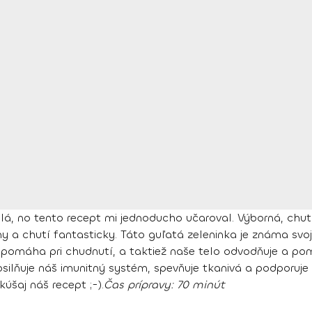
dlá, no tento recept mi jednoducho učaroval. Výborná, chut
iny a chutí fantasticky. Táto guľatá zeleninka je známa s
omáha pri chudnutí, a taktiež naše telo odvodňuje a pomáh
silňuje náš imunitný systém
, spevňuje tkanivá a podporuje 
úšaj náš recept ;-).
Čas prípravy:
70 minút