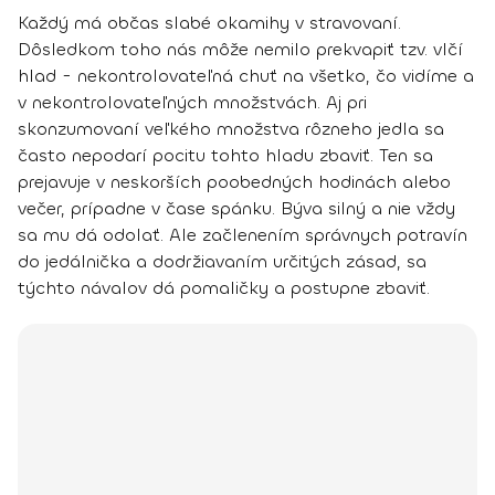
Každý má občas slabé okamihy v stravovaní.
Dôsledkom toho nás môže nemilo prekvapiť tzv.
vlčí
hlad - nekontrolovateľná chuť na všetko, čo vidíme
a
v nekontrolovateľných množstvách. Aj pri
skonzumovaní veľkého množstva rôzneho jedla sa
často nepodarí pocitu tohto hladu zbaviť. Ten sa
prejavuje
v neskorších poobedných hodinách alebo
večer, prípadne v čase spánku.
Býva silný a nie vždy
sa mu dá odolať. Ale začlenením správnych potravín
do jedálnička a dodržiavaním určitých zásad, sa
týchto návalov dá pomaličky a postupne zbaviť.