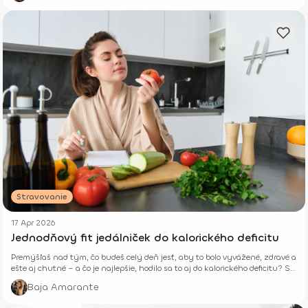
Stravovanie
17 Apr 2026
Jednodňový fit jedálniček do kalorického deficitu
Premýšľaš nad tým, čo budeš celý deň jesť, aby to bolo vyvážené, zdravé a
ešte aj chutné – a čo je najlepšie, hodilo sa to aj do kalorického deficitu? Si
tu správne.
Baja Amarante