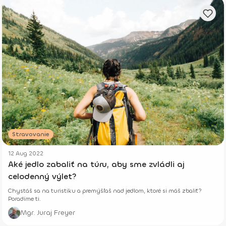
Stravovanie
12 Aug 2022
Aké jedlo zabaliť na túru, aby sme zvládli aj
celodenný výlet?
Chystáš sa na turistiku a premýšľaš nad jedlom, ktoré si máš zbaliť?
Poradíme ti.
Mgr. Juraj Freyer