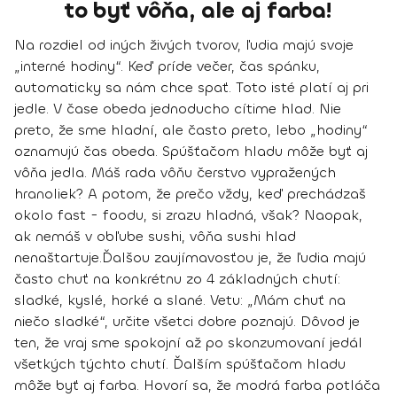
to byť vôňa, ale aj farba!
Na rozdiel od iných živých tvorov, ľudia majú svoje
„interné hodiny“. Keď príde večer, čas spánku,
automaticky sa nám chce spať. Toto isté platí aj pri
jedle. V čase obeda jednoducho cítime hlad.
Nie
preto, že sme hladní, ale často preto, lebo „hodiny“
oznamujú čas obeda.
Spúšťačom hladu môže byť aj
vôňa jedla. Máš rada vôňu čerstvo vypražených
hranoliek? A potom, že prečo vždy, keď prechádzaš
okolo fast - foodu, si zrazu hladná, však? Naopak,
ak nemáš v obľube sushi, vôňa sushi hlad
nenaštartuje.
Ďalšou zaujímavosťou je, že
ľudia majú
často chuť na konkrétnu zo 4 základných chutí
:
sladké, kyslé, horké a slané. Vetu: „Mám chuť na
niečo sladké“, určite všetci dobre poznajú. Dôvod je
ten, že vraj
sme spokojní až po skonzumovaní jedál
všetkých týchto chutí.
Ďalším spúšťačom hladu
môže byť aj farba. Hovorí sa, že modrá farba potláča