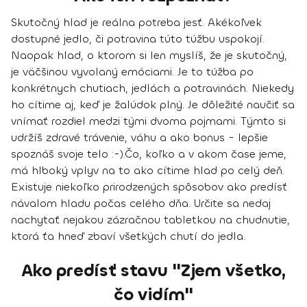
Skutočný hlad je reálna potreba jesť. Akékoľvek
dostupné jedlo, či potravina túto túžbu uspokojí.
Naopak
hlad, o ktorom si len myslíš, že je skutočný,
je väčšinou vyvolaný emóciami.
Je to túžba po
konkrétnych chutiach, jedlách a potravinách. Niekedy
ho cítime aj, keď je žalúdok plný. Je dôležité naučiť sa
vnímať rozdiel medzi tými dvoma pojmami. Týmto si
udržíš zdravé trávenie, váhu a ako bonus - lepšie
spoznáš svoje telo :-).
Čo, koľko a v akom čase jeme,
má hlboký vplyv na to ako cítime hlad po celý deň.
Existuje niekoľko prirodzených spôsobov ako predísť
návalom hladu počas celého dňa. Určite sa nedaj
nachytať nejakou zázračnou tabletkou na chudnutie,
ktorá ťa hneď zbaví všetkých chutí do jedla.
Ako predísť stavu "Zjem všetko,
čo vidím"