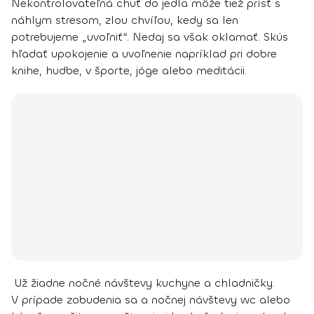
Nekontrolovateľná chuť do jedla môže tiež prísť s
náhlym stresom, zlou chvíľou, kedy sa len
potrebujeme „uvoľniť“. Nedaj sa však oklamať.
Skús
hľadať upokojenie a uvoľnenie napríklad pri dobre
knihe, hudbe, v športe, jóge alebo meditácii.
Už žiadne nočné návštevy kuchyne a chladničky.
V prípade zobudenia sa a nočnej návštevy wc alebo