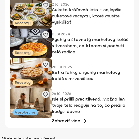
2 Júl 2026
Cuketa kráľovná leta - najlepšie
cuketové recepty, ktoré musíte
vyskúšať
Recepty
8 Júl 2024
Rýchly a šťavnatý marhuľový koláč
s tvarohom, na ktorom si pochutí
celá rodina
Recepty
20 Júl 2026
Extra ľahký a rýchly marhuľový
koláč s mrveničkou
Recepty
26 Júl 2026
Nie si príliš precitlivená. Možno len
tvoje telo reaguje na to, čo prežilo
kedysi dávno
Všeobecné
Zobraziť viac
Mohlo by ťa zaujímať