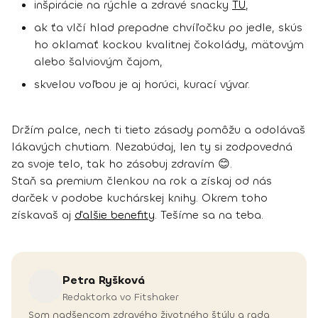
inšpirácie na rýchle a zdravé snacky
TU
,
ak ťa vlčí hlad prepadne chvíľočku po jedle, skús
ho oklamať kockou kvalitnej čokolády, mätovým
alebo šalviovým čajom,
skvelou voľbou je aj horúci, kurací vývar.
Držím palce, nech ti tieto zásady pomôžu a odolávaš
lákavých chutiam. Nezabúdaj, len ty si zodpovedná
za svoje telo, tak ho zásobuj zdravím 😊.
Staň sa premium členkou na rok a získaj od nás
darček v podobe kuchárskej knihy. Okrem toho
získavaš aj
ďalšie benefity
. Tešíme sa na teba.
Petra
Ryšková
Redaktorka vo Fitshaker
Som nadšencom zdravého životného štýlu a rada