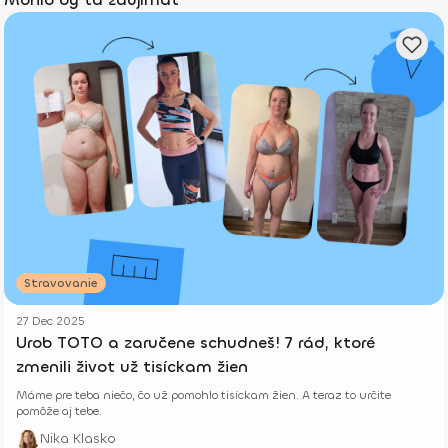
Stravovanie
27 Dec 2025
Urob TOTO a zaručene schudneš! 7 rád, ktoré
zmenili život už tisíckam žien
Máme pre teba niečo, čo už pomohlo tisíckam žien. A teraz to určite
pomôže aj tebe.
Nika Klasko