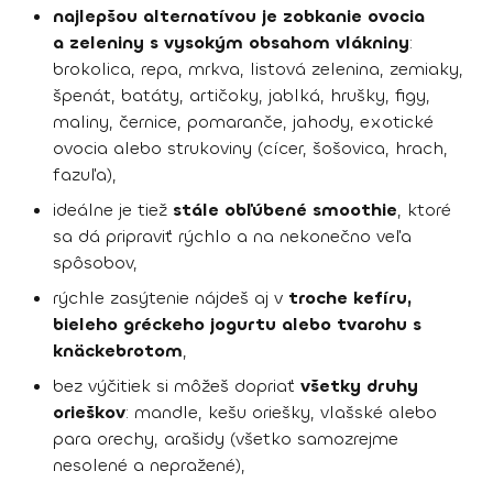
najlepšou alternatívou je zobkanie ovocia
a zeleniny s vysokým obsahom vlákniny
:
brokolica, repa, mrkva, listová zelenina, zemiaky,
špenát, batáty, artičoky, jablká, hrušky, figy,
maliny, černice, pomaranče, jahody, exotické
ovocia alebo strukoviny (cícer, šošovica, hrach,
fazuľa),
ideálne je tiež
stále obľúbené smoothie
, ktoré
sa dá pripraviť rýchlo a na nekonečno veľa
spôsobov,
rýchle zasýtenie nájdeš aj v
troche kefíru,
bieleho gréckeho jogurtu alebo tvarohu s
knäckebrotom
,
bez výčitiek si môžeš dopriať
všetky druhy
orieškov
: mandle, kešu oriešky, vlašské alebo
para orechy, arašidy (všetko samozrejme
nesolené a nepražené),