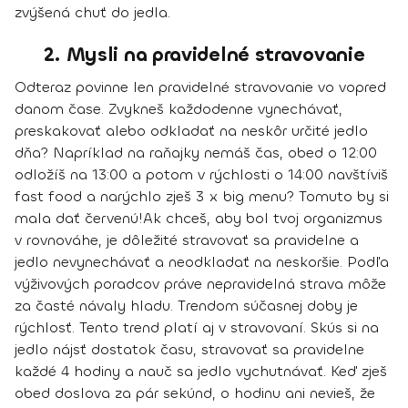
zvýšená chuť do jedla.
2. Mysli na pravidelné stravovanie
Odteraz povinne len pravidelné stravovanie vo vopred
danom čase. Zvykneš každodenne vynechávať,
preskakovať alebo odkladať na neskôr určité jedlo
dňa? Napríklad na raňajky nemáš čas, obed o 12:00
odložíš na 13:00 a potom v rýchlosti o 14:00 navštíviš
fast food a narýchlo zješ 3 x big menu? Tomuto by si
mala dať červenú!
Ak chceš, aby bol tvoj organizmus
v rovnováhe, je dôležité
stravovať sa pravidelne a
jedlo nevynechávať a neodkladať na neskoršie
. Podľa
výživových poradcov práve nepravidelná strava môže
za časté návaly hladu. Trendom súčasnej doby je
rýchlosť. Tento trend platí aj v stravovaní. Skús si na
jedlo nájsť dostatok času,
stravovať sa pravidelne
každé 4 hodiny
a nauč sa jedlo vychutnávať. Keď zješ
obed doslova za pár sekúnd, o hodinu ani nevieš, že