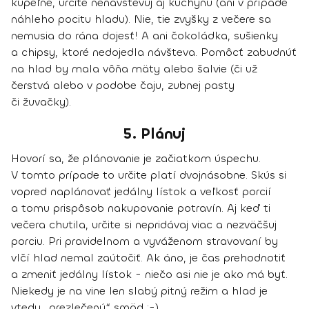
kúpeľne, určite nenavštevuj aj kuchyňu (ani v prípade
náhleho pocitu hladu). Nie, tie zvyšky z večere sa
nemusia do rána dojesť! A ani čokoládka, sušienky
a chipsy, ktoré nedojedla návšteva.
Pomôcť zabudnúť
na hlad by mala vôňa mäty alebo šalvie
(či už
čerstvá alebo v podobe čaju, zubnej pasty
či žuvačky).
5. Plánuj
Hovorí sa, že plánovanie je začiatkom úspechu.
V tomto prípade to určite platí dvojnásobne. Skús si
vopred naplánovať jedálny lístok a veľkosť porcií
a tomu prispôsob nakupovanie potravín
. Aj keď ti
večera chutila, určite si nepridávaj viac a nezväčšuj
porciu. Pri pravidelnom a vyváženom stravovaní by
vlčí hlad nemal zaútočiť. Ak áno, je čas prehodnotiť
a zmeniť jedálny lístok - niečo asi nie je ako má byť.
Niekedy je na vine len slabý pitný režim a
hlad je
vtedy „prezlečený“ smäd
:-).