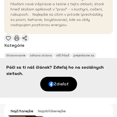
hľadám nové inšpirácie a teórie z tejto oblasti, ktoré
hneď skúšam aplikovať v "praxi" - v kuchyni, cvičení,
nákupoch... Najlepšie sa cítim v prírode (prechádzky
so psom, behanie, bicyklovanie), kde sa vždy
nadopujem pozitívnou energiou.
Kategórie
Stravovanie
zdrava strava
vlčí hlad
prejedanie sa
Páči sa ti náš článok? Zdieľaj ho na sociálnych
sieťach.
Zdieľať
Najčítanejšie
Najobľúbenejšie