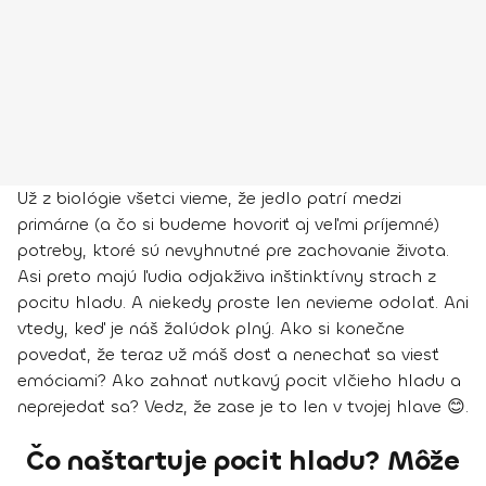
Už z biológie všetci vieme, že jedlo patrí medzi
primárne (a čo si budeme hovoriť aj veľmi príjemné)
potreby, ktoré sú nevyhnutné pre zachovanie života.
Asi preto majú ľudia odjakživa inštinktívny strach z
pocitu hladu. A niekedy proste len nevieme odolať. Ani
vtedy, keď je náš žalúdok plný. Ako si konečne
povedať, že teraz už máš dosť a nenechať sa viesť
emóciami? Ako zahnať nutkavý pocit vlčieho hladu a
neprejedať sa? Vedz, že zase je to len v tvojej hlave 😊.
Čo naštartuje pocit hladu? Môže