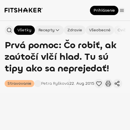
Prihlásenie
Všetky
Recepty
Zdravie
Všeobecné
Cvičen
Prvá pomoc: Čo robiť, ak
zaútočí vlčí hlad. Tu sú
tipy ako sa neprejedať!
Stravovanie
Petra
Ryšková
22. Aug 2015