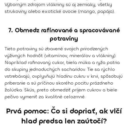
Výborným zdrojom vlákniny sú aj zemiaky, všetky
strukoviny alebo exotické ovocie (mango, papája).
7. Obmedz rafinované a spracovávané
potraviny
Tieto potraviny sú zbavené svojich prirodzených
výživných hodnôt (vitamínov, minerálov a vlákniny).
Napríklad rafinovaný cukor, biela múka a ryža patria
do skupiny jednoduchých sacharidov. Tie sa rýchlo
vstrebávajú, ovplyvňujú hladinu cukru v krvi, spôsobujú
priberanie a sú príčinou skorého pocitu prázdneho
žalúdka. Skús, preto
obmedziť príjem cukrov
a biele
pečivo vymeniť za kvalitné celozrnné.
Prvá pomoc: Čo si dopriať, ak vlčí
hlad predsa len zaútočí?