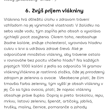
6. Zvýš príjem vlákniny
Vláknina hrá dôležitú úlohu v zdravom trávení
vzhľadom na jej výnimočné vlastnosti. V žalúdku na
seba viaže vodu, tým zapĺňa jeho obsah a
vyvoláva
rýchlejší pocit zasýtenia
. Okrem toho, neobsahuje
žiadne kalórie, znižuje cholesterol, vyrovnáva hladinu
cukru v krvi a udržiava zdravé črevá. Aké je
odporúčané množstvo vlákniny, aby trávenie ostalo
v rovnováhe bez pocitu vlčieho hladu?
Na každých
prijatých 1000 kalórií z jedla sa odporúča 14 gramov
vlákniny.
Vláknina je rastlinná zložka, čiže jej
prirodzený
zdrojom je zelenina a ovocie
. Všeobecne platí, že
čím
tmavšia farba zeleniny, tým vyšší je obsah vlákniny v
jej
. Čo sa týka ovocia, platí, že najviac vlákniny
obsahuje práve šupka. Dopraj si preto:
brokolicu, repu,
mrkvu, listovú zeleninu, špenát, artičoky, jablká,
hrušky, maliny, černice, pomaranče a jahody
.