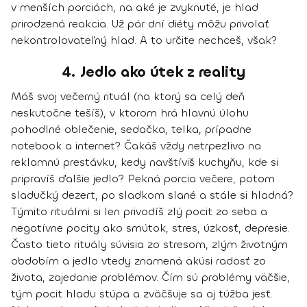
v menších porciách, na aké je zvyknuté, je hlad
prirodzená reakcia.
Už pár dní diéty môžu privolať
nekontrolovateľný hlad
. A to určite nechceš, však?
4. Jedlo ako útek z reality
Máš svoj večerný rituál (na ktorý sa celý deň
neskutočne tešíš), v ktorom hrá hlavnú úlohu
pohodlné oblečenie, sedačka, telka, prípadne
notebook a internet? Čakáš vždy netrpezlivo na
reklamnú prestávku, kedy navštíviš kuchyňu, kde si
pripravíš ďalšie jedlo? Pekná porcia večere, potom
sladučký dezert, po sladkom slané a stále si hladná?
Týmito rituálmi si len privodíš zlý pocit zo seba a
negatívne pocity ako smútok, stres, úzkosť, depresie.
Často tieto rituály súvisia zo stresom, zlým životným
obdobím a
jedlo vtedy znamená akúsi radosť zo
života, zajedanie problémov.
Čím sú problémy väčšie,
tým pocit hladu stúpa a zväčšuje sa aj túžba jesť.