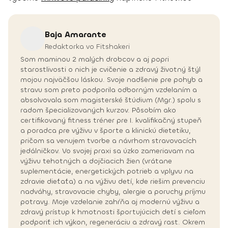
Baja
Amarante
Redaktorka vo Fitshakeri
Som maminou 2 malých drobcov a aj popri
starostlivosti o nich je cvičenie a zdravý životný štýl
mojou najväčšou láskou. Svoje nadšenie pre pohyb a
stravu som preto podporila odborným vzdelaním a
absolvovala som magisterské štúdium (Mgr.) spolu s
radom špecializovaných kurzov. Pôsobím ako
certifikovaný fitness tréner pre I. kvalifikačný stupeň
a poradca pre výživu v športe a klinickú dietetiku,
pričom sa venujem tvorbe a návrhom stravovacích
jedálničkov. Vo svojej praxi sa úzko zameriavam na
výživu tehotných a dojčiacich žien (vrátane
suplementácie, energetických potrieb a vplyvu na
zdravie dieťaťa) a na výživu detí, kde riešim prevenciu
nadváhy, stravovacie chyby, alergie a poruchy príjmu
potravy. Moje vzdelanie zahŕňa aj modernú výživu a
zdravý prístup k hmotnosti športujúcich detí s cieľom
podporiť ich výkon, regeneráciu a zdravý rast. Okrem