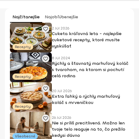
Najčítanejšie
Najobľúbenejšie
2 Júl 2026
Cuketa kráľovná leta - najlepšie
cuketové recepty, ktoré musíte
vyskúšať
Recepty
8 Júl 2024
Rýchly a šťavnatý marhuľový koláč
s tvarohom, na ktorom si pochutí
celá rodina
Recepty
20 Júl 2026
Extra ľahký a rýchly marhuľový
koláč s mrveničkou
Recepty
26 Júl 2026
Nie si príliš precitlivená. Možno len
tvoje telo reaguje na to, čo prežilo
kedysi dávno
Všeobecné