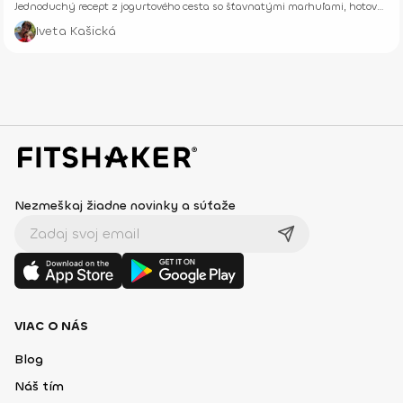
Jednoduchý recept z jogurtového cesta so šťavnatými marhuľami, hotový
z pár surovín.
Iveta Kašická
Nezmeškaj žiadne novinky a súťaže
VIAC O NÁS
Blog
Náš tím