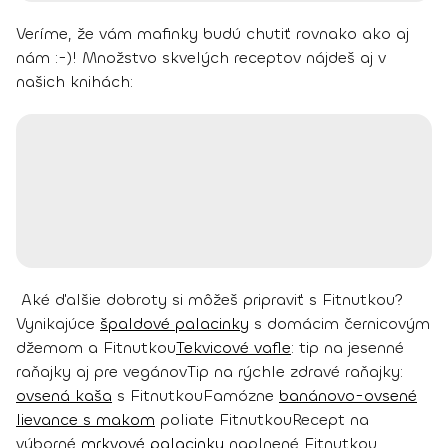
Veríme, že vám mafinky budú chutiť rovnako ako aj
nám :-)!
Množstvo skvelých receptov nájdeš aj v
našich knihách:
Aké ďalšie dobroty si môžeš pripraviť s Fitnutkou?
Vynikajúce
špaldové palacinky
s domácim černicovým
džemom a Fitnutkou
Tekvicové vafle
: tip na jesenné
raňajky aj pre vegánov
Tip na rýchle zdravé raňajky:
ovsená kaša
s Fitnutkou
Famózne
banánovo-ovsené
lievance s makom
poliate Fitnutkou
Recept na
výborné
mrkvové palacinky
naplnené Fitnutkou