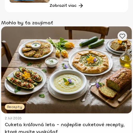
Zobraziť viac
Mohlo by ťa zaujímať
Recepty
2 Júl 2026
Cuketa kráľovná leta - najlepšie cuketové recepty,
ktoré musíte vyskúšať