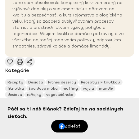
toho som absolvovala komplexný kurz zameraný na
výživové doplnky a suplementáciu s dôrazom na
kvalitu a bezpečnosť, a kurz Tajomstvo biologického
veku, ktorý sa zaoberá ovplyvňovaním procesov
starnutia prostredníctvom výživy, pohybu a
regenerácie. Milujem kvalitné domáce potraviny a zo
všetkého najradšej rada varím polievky, pripravujem
smoothies, zdravé koláče a domáce limonády.
Kategórie
Recepty
Desiata
Fitnes dezerty
Recepty s Fitnutkou
fitnutka
špaldová múka
muffiny
vajcia
mandle
desiata
raňajky
vegetariánske
Páči sa ti náš článok? Zdieľaj ho na sociálnych
sieťach.
Zdieľať