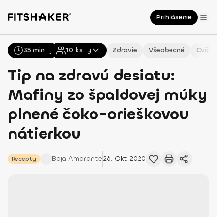
Prihlásenie
35 min
Všetky
Recepty
10
ks
Zdravie
Všeobecné
Cvičen
Tip na zdravú desiatu:
Mafiny zo špaldovej múky
plnené čoko-orieškovou
nátierkou
Baja
Amarante
26. Okt 2020
Recepty