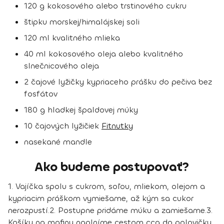
120 g kokosového alebo trstinového cukru
štipku morskej/himalájskej soli
120 ml kvalitného mlieka
40 ml kokosového oleja alebo kvalitného
slnečnicového oleja
2 čajové lyžičky kypriaceho prášku do pečiva bez
fosfátov
180 g hladkej špaldovej múky
10 čajových lyžičiek
Fitnutky
nasekané mandle
Ako budeme postupovať?
1. Vajíčka spolu s cukrom, soľou, mliekom, olejom a
kypriacim práškom vymiešame, až kým sa cukor
nerozpustí.2. Postupne pridáme múku a zamiešame.3.
Košíky na mafiny naplníme cestom cca do polovičky,