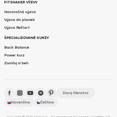
FITSHAKER VÝZVY
Novoročná výzva
Výzva do plaviek
Výzva Reštart
ŠPECIALIZOVANÉ KURZY
Back Balance
Power kurz
Zamiluj si beh
Daruj členstvo
Slovenčina
Čeština
Copyright © 2026 Fitshaker - Developed and designed by
GoodRequest