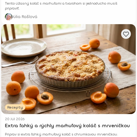
Tento úžasný koláč s marhuľami a tvarohom si jednoducho musíš
pripraviť.
Júlia Rašlová
Recepty
20 Júl 2026
Extra ľahký a rýchly marhuľový koláč s mrveničkou
Priprav si extra ľahký marhuľový koláč s chrumkavou mrveničkou.