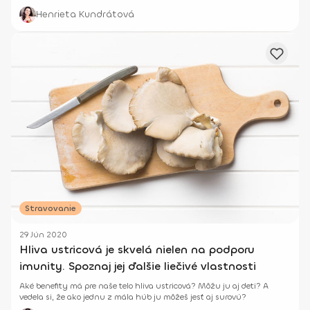
výživnejšie.
Henrieta Kundrátová
Stravovanie
29 Jún 2020
Hliva ustricová je skvelá nielen na podporu
imunity. Spoznaj jej ďalšie liečivé vlastnosti
Aké benefity má pre naše telo hliva ustricová? Môžu ju aj deti? A
vedela si, že ako jednu z mála húb ju môžeš jesť aj surovú?