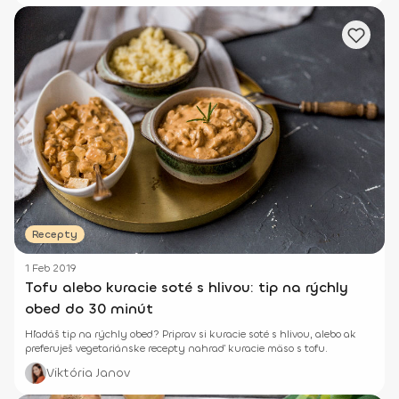
Recepty
1 Feb 2019
Tofu alebo kuracie soté s hlivou: tip na rýchly
obed do 30 minút
Hľadáš tip na rýchly obed? Priprav si kuracie soté s hlivou, alebo ak
preferuješ vegetariánske recepty nahraď kuracie mäso s tofu.
Viktória Janov