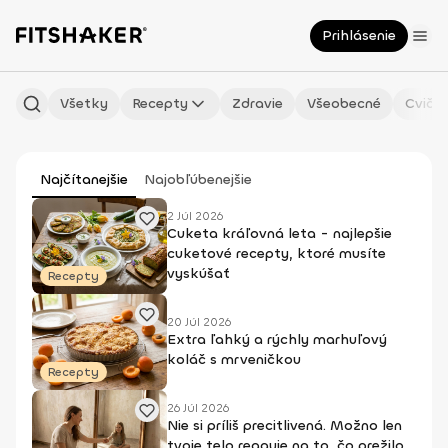
Prihlásenie
Všetky
Recepty
Zdravie
Všeobecné
Cvičen
Najčítanejšie
Najobľúbenejšie
2 Júl 2026
Cuketa kráľovná leta - najlepšie
cuketové recepty, ktoré musíte
vyskúšať
Recepty
20 Júl 2026
Extra ľahký a rýchly marhuľový
koláč s mrveničkou
Recepty
26 Júl 2026
Nie si príliš precitlivená. Možno len
tvoje telo reaguje na to, čo prežilo