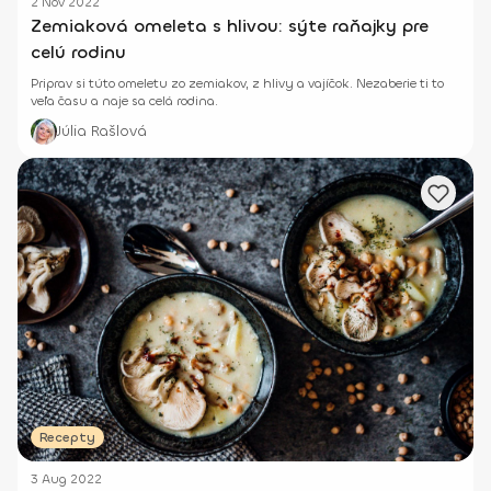
2 Nov 2022
Zemiaková omeleta s hlivou: sýte raňajky pre
celú rodinu
Priprav si túto omeletu zo zemiakov, z hlivy a vajíčok. Nezaberie ti to
veľa času a naje sa celá rodina.
Júlia Rašlová
Recepty
3 Aug 2022