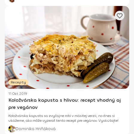
Recepty
11 Okt 2019
Koložvárska kapusta s hlivou: recept vhodný aj
pre vegánov
Koložvárska kapusta sa zvyčajne robí v mäsitej verzii, no dnes si
ukážeme, ako môže vyzerať tento recept pre vegánov. Vyskúšajte!
Dominika Hriňáková