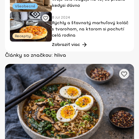
kedysi dávno
Všeobecné
8 Júl 2024
Rýchly a šťavnatý marhuľový koláč
s tvarohom, na ktorom si pochutí
celá rodina
Recepty
Zobraziť viac
Články so značkou: hliva