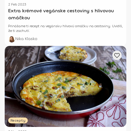
2 Feb 2023
Extra krémové vegánske cestoviny s hlivovou
omáčkou
Prinášame ti recept na vegánsku hlivovú omáčku na cestoviny. Uvidíš,
že ti zachutí.
Nika Klasko
Recepty