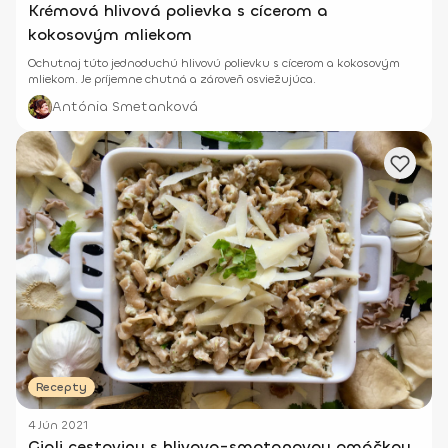
Krémová hlivová polievka s cícerom a
kokosovým mliekom
Ochutnaj túto jednoduchú hlivovú polievku s cícerom a kokosovým
mliekom. Je príjemne chutná a zároveň osviežujúca.
Antónia Smetanková
Recepty
4 Jún 2021
Gigli cestoviny s hlivovo-smotanovou omáčkou