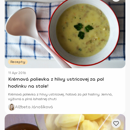
Recepty
11 Apr 2016
Krémová polievka z hlivy ustricovej za pol
hodinku na stole!
Krémová polievka z hlivy ustricovej, hotová za pol hodiny. Jemná,
výživná a plná lahodnej chuti
Alžbeta Jánošíková