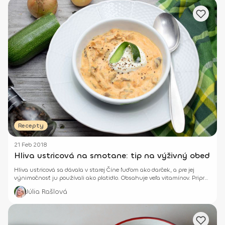
Recepty
21 Feb 2018
Hliva ustricová na smotane: tip na výživný obed
Hliva ustricová sa dávala v starej Číne ľuďom ako darček, a pre jej
výnimočnosť ju používali ako platidlo. Obsahuje veľa vitamínov. Priprav
si ju na smotane a maj z nej chutný zdravý obed.
Júlia Rašlová