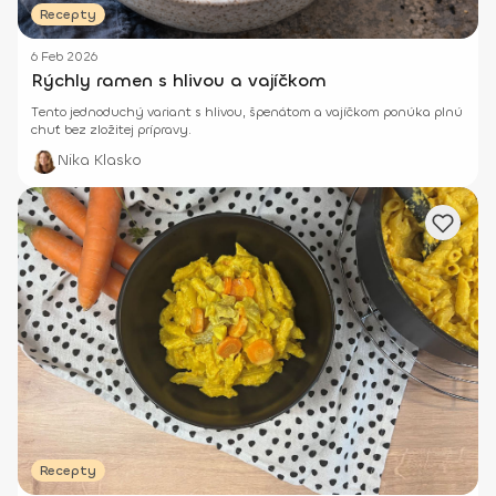
Recepty
6 Feb 2026
Rýchly ramen s hlivou a vajíčkom
Tento jednoduchý variant s hlivou, špenátom a vajíčkom ponúka plnú
chuť bez zložitej prípravy.
Nika Klasko
Recepty