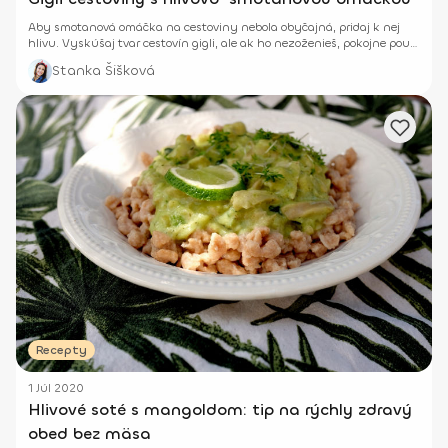
Aby smotanová omáčka na cestoviny nebola obyčajná, pridaj k nej
hlivu. Vyskúšaj tvar cestovín gigli, ale ak ho nezoženieš, pokojne použi
svoje obľúbené.
Stanka Šišková
Recepty
1 Júl 2020
Hlivové soté s mangoldom: tip na rýchly zdravý
obed bez mäsa