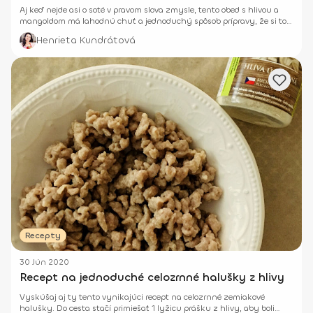
Aj keď nejde asi o soté v pravom slova zmysle, tento obed s hlivou a
mangoldom má lahodnú chuť a jednoduchý spôsob prípravy, že si to
pomenovanie pýta.
Henrieta Kundrátová
Recepty
30 Jún 2020
Recept na jednoduché celozrnné halušky z hlivy
Vyskúšaj aj ty tento vynikajúci recept na celozrnné zemiakové
halušky. Do cesta stačí primiešať 1 lyžicu prášku z hlivy, aby boli