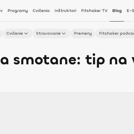
v
Programy
Cvičenia
Inštruktori
Fitshaker TV
Blog
E-
Cvičenie
Stravovanie
Premeny
Fitshaker podca
na smotane: tip na