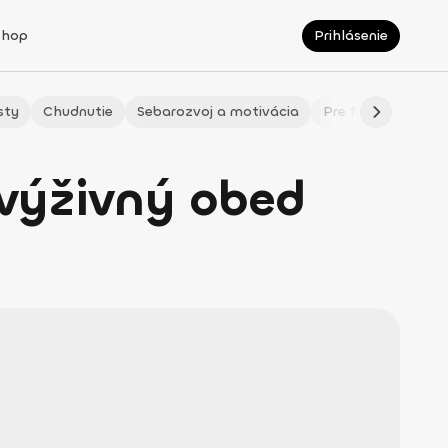
Shop
Prihlásenie
sty
Chudnutie
Sebarozvoj a motivácia
Pre fitmaminky
 výživný obed