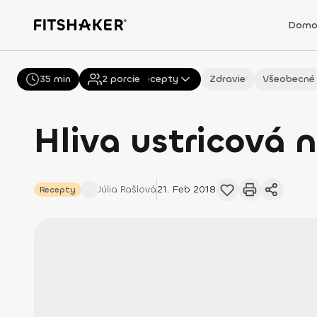
Domo
35 min
Všetky
2
porcie
Recepty
Zdravie
Všeobecné
Hliva ustricová 
Júlia
Rašlová
21. Feb 2018
Recepty