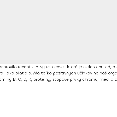
avila recept z hlivy ustricovej, ktorá je nielen chutná, ale 
ali ako platidlo. Má toľko pozitívnych účinkov na náš orga
míny B, C, D, K, proteíny, stopové prvky chrómu, medi a ž