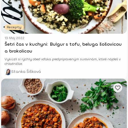
Recepty
13 Máj 2022
Šetri čas v kuchyni: Bulgur s tofu, beluga šošovicou
a brokolicou
Vykúzli si rýchly obed vďaka predpripraveným surovinám, ktoré nájdeš v
chladničke.
Stanka Šišková