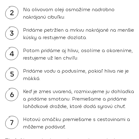
Na olivovom oleji osmažíme nadrobno
2
nakrájanú cibuľku.
Pridáme petržlen a mrkvu nakrájané na menšie
3
kúsky a restujeme dozlata.
Potom pridáme aj hlivu, osolíme a okoreníme,
4
restujeme už len chvíľu.
Pridáme vodu a podusíme, pokiaľ hliva nie je
5
mäkká.
Keď je zmes uvarená, rozmixujeme ju dohladka
6
a pridáme smotanu. Premiešame a pridáme
lahôdkové droždie, ktoré dodá syrovú chuť.
Hotovú omáčku premiešame s cestovinami a
7
môžeme podávať.