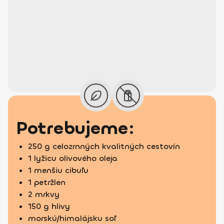
Potrebujeme:
250 g celozrnných kvalitných cestovín
1 lyžicu olivového oleja
1 menšiu cibuľu
1 petržlen
2 mrkvy
150 g hlivy
morskú/himalájsku soľ