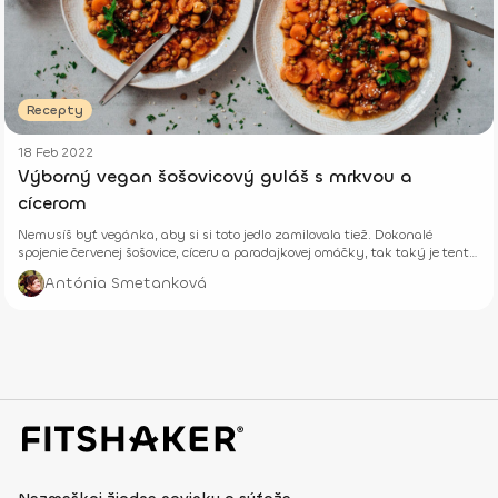
Recepty
18 Feb 2022
Výborný vegan šošovicový guláš s mrkvou a
cícerom
Nemusíš byť vegánka, aby si si toto jedlo zamilovala tiež. Dokonalé
spojenie červenej šošovice, cíceru a paradajkovej omáčky, tak taký je tento
vegan guláš.
Antónia Smetanková