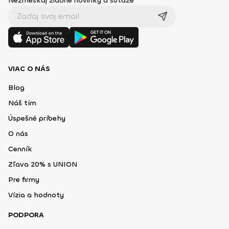
Nezmeškaj žiadne novinky a súťaže
VIAC O NÁS
Blog
Náš tím
Úspešné príbehy
O nás
Cenník
Zľava 20% s UNION
Pre firmy
Vízia a hodnoty
PODPORA