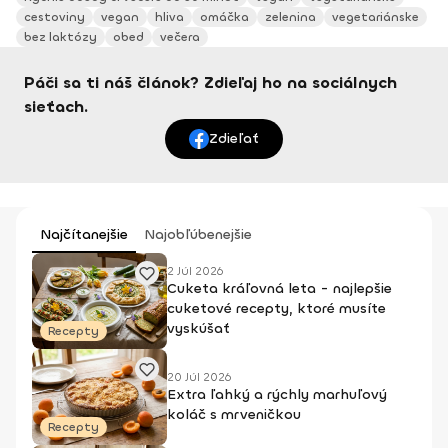
cestoviny
vegan
hliva
omáčka
zelenina
vegetariánske
bez laktózy
obed
večera
Páči sa ti náš článok? Zdieľaj ho na sociálnych
sieťach.
Zdieľať
Najčítanejšie
Najobľúbenejšie
2 Júl 2026
Cuketa kráľovná leta - najlepšie
cuketové recepty, ktoré musíte
vyskúšať
Recepty
20 Júl 2026
Extra ľahký a rýchly marhuľový
koláč s mrveničkou
Recepty