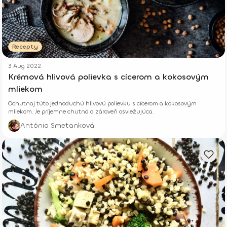
Recepty
3 Aug 2022
Krémová hlivová polievka s cícerom a kokosovým
mliekom
Ochutnaj túto jednoduchú hlivovú polievku s cícerom a kokosovým
mliekom. Je príjemne chutná a zároveň osviežujúca.
Antónia Smetanková