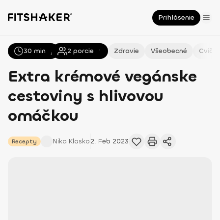
Prihlásenie
30 min
Všetky
Recepty
2
porcie
Zdravie
Všeobecné
Cvičen
Extra krémové vegánske
cestoviny s hlivovou
omáčkou
Nika
Klasko
2. Feb 2023
Recepty