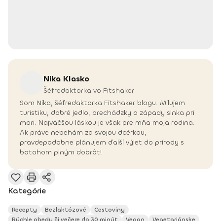
Nika
Klasko
Šéfredaktorka vo Fitshaker
Som Nika, šéfredaktorka Fitshaker blogu. Milujem
turistiku, dobré jedlo, prechádzky a západy slnka pri
mori. Najväčšou láskou je však pre mňa moja rodina.
Ak práve nebehám za svojou dcérkou,
pravdepodobne plánujem ďalší výlet do prírody s
batohom plným dobrôt!
Kategórie
Recepty
Bezlaktózové
Cestoviny
Rýchle obedy či večere do 30 minút
Vegan
Vegetariánske