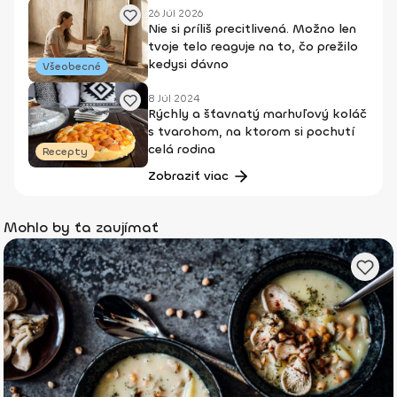
26 Júl 2026
Nie si príliš precitlivená. Možno len
tvoje telo reaguje na to, čo prežilo
kedysi dávno
Všeobecné
8 Júl 2024
Rýchly a šťavnatý marhuľový koláč
s tvarohom, na ktorom si pochutí
celá rodina
Recepty
Zobraziť viac
Mohlo by ťa zaujímať