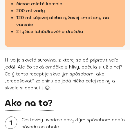
čierne mleté korenie
200 ml vody
120 ml sójovej alebo ryžovej smotany na
varenie
2 lyžice lahôdkového droždia
Hliva je skvelá surovina, z ktorej sa dá pripraviť veľa
jedál. Ale čo taká omáčka z hlivy, počula si už o nej?
Celý tento recept je skvelým spôsobom, ako
„prepašovať“ zeleninu do jedálnička celej rodiny a
skvele si pochutiť 😊.
Ako na to?
Cestoviny uvaríme obvyklým spôsobom podľa
1
návodu na obale.