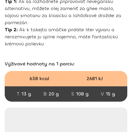
Tip 1:
Ak sa rozhodnete pripravovať nevegánsku
alternatívu, môžete olej zameniť za ghee maslo,
sójovú smotanu za klasickú a lahôdkové droždie za
parmezán.
Tip 2:
Ak k takejto omáčke pridáte liter vývaru a
nerozmixujete ju úplne najemno, máte fantastickú
krémovú polievku.
Výživové hodnoty na 1 porciu:
638 kcal
2681 kJ
T:
13 g
B:
20 g
S:
108 g
V:
15 g