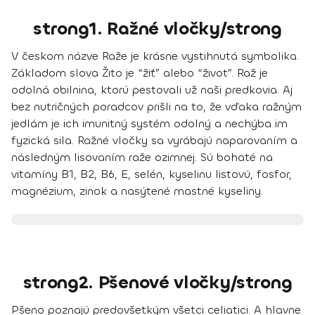
strong1. Ražné vločky/strong
V českom názve Raže je krásne vystihnutá symbolika.
Základom slova Žito je “žiť” alebo “život”. Raž je
odolná obilnina, ktorú pestovali už naši predkovia. Aj
bez nutričných poradcov prišli na to, že vďaka ražným
jedlám je
ich imunitný systém odolný a nechýba im
fyzická sila
. Ražné vločky sa vyrábajú naparovaním a
následným lisovaním raže ozimnej. Sú bohaté na
vitamíny B1, B2, B6, E, selén, kyselinu listovú, fosfor,
magnézium, zinok a nasýtené mastné kyseliny.
strong2. Pšenové vločky/strong
Pšeno poznajú predovšetkým všetci celiatici. A hlavne