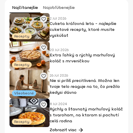
Najčítanejšie
Najobľúbenejšie
2 Júl 2026
Cuketa kráľovná leta - najlepšie
cuketové recepty, ktoré musíte
vyskúšať
Recepty
20 Júl 2026
Extra ľahký a rýchly marhuľový
koláč s mrveničkou
Recepty
26 Júl 2026
Nie si príliš precitlivená. Možno len
tvoje telo reaguje na to, čo prežilo
kedysi dávno
Všeobecné
8 Júl 2024
Rýchly a šťavnatý marhuľový koláč
s tvarohom, na ktorom si pochutí
celá rodina
Recepty
Zobraziť viac