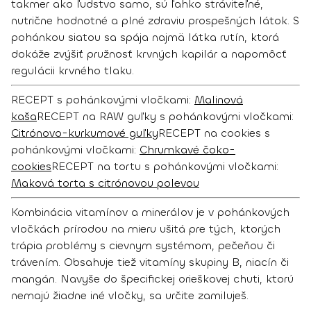
takmer ako ľudstvo samo, sú ľahko stráviteľné,
nutrične hodnotné a plné zdraviu prospešných látok. S
pohánkou siatou sa spája najmä látka rutín, ktorá
dokáže zvýšiť pružnosť krvných kapilár a napomôcť
regulácii krvného tlaku.
RECEPT s pohánkovými vločkami:
Malinová
kaša
RECEPT na RAW guľky s pohánkovými vločkami
:
Citrónovo-kurkumové guľky
RECEPT na cookies s
pohánkovými vločkami:
Chrumkavé čoko-
cookies
RECEPT na tortu s pohánkovými vločkami
:
Maková torta s citrónovou polevou
Kombinácia vitamínov a minerálov je v pohánkových
vločkách prírodou na mieru ušitá pre tých, ktorých
trápia problémy s cievnym systémom, pečeňou či
trávením
. Obsahuje tiež vitamíny skupiny B, niacín či
mangán. Navyše do špecifickej orieškovej chuti, ktorú
nemajú žiadne iné vločky, sa určite zamiluješ.