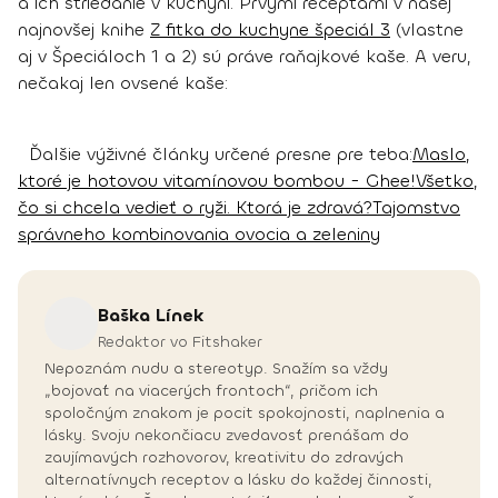
a ich striedanie v kuchyni.
Prvými receptami v našej
najnovšej knihe
Z fitka do kuchyne špeciál 3
(vlastne
aj v Špeciáloch 1 a 2) sú práve raňajkové kaše. A veru,
nečakaj len ovsené kaše:
Ďalšie výživné články určené presne pre teba:
Maslo,
ktoré je hotovou vitamínovou bombou - Ghee!
Všetko,
čo si chcela vedieť o ryži. Ktorá je zdravá?
Tajomstvo
správneho kombinovania ovocia a zeleniny
Baška
Línek
Redaktor vo Fitshaker
Nepoznám nudu a stereotyp. Snažím sa vždy
„bojovať na viacerých frontoch“, pričom ich
spoločným znakom je pocit spokojnosti, naplnenia a
lásky. Svoju nekončiacu zvedavosť prenášam do
zaujímavých rozhovorov, kreativitu do zdravých
alternatívnych receptov a lásku do každej činnosti,