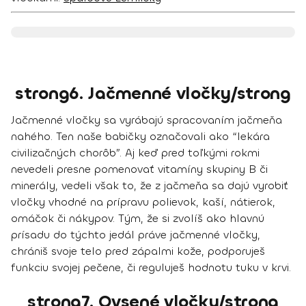
strong6. Jačmenné vločky/strong
Jačmenné vločky sa vyrábajú spracovaním jačmeňa
nahého. Ten naše babičky označovali ako “lekára
civilizačných chorôb”. Aj keď pred toľkými rokmi
nevedeli presne pomenovať vitamíny skupiny B či
minerály, vedeli však to, že z jačmeňa sa dajú vyrobiť
vločky vhodné na prípravu polievok, kaší, nátierok,
omáčok či nákypov. Tým, že si zvolíš ako hlavnú
prísadu do týchto jedál práve jačmenné vločky,
chrániš svoje telo pred zápalmi kože, podporuješ
funkciu svojej pečene, či reguluješ hodnotu tuku v krvi.
strong7. Ovsené vločky/strong