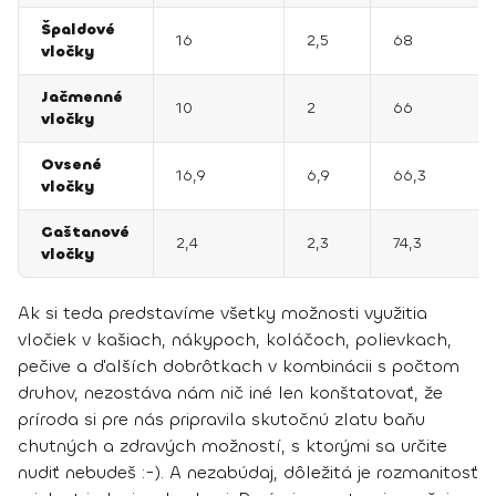
Špaldové
16
2,5
68
vločky
Jačmenné
10
2
66
vločky
Ovsené
16,9
6,9
66,3
vločky
Gaštanové
2,4
2,3
74,3
vločky
Ak si teda predstavíme všetky možnosti využitia
vločiek v kašiach, nákypoch, koláčoch, polievkach,
pečive a ďalších dobrôtkach v kombinácii s počtom
druhov, nezostáva nám nič iné len konštatovať, že
príroda si pre nás pripravila skutočnú zlatu baňu
chutných a zdravých možností, s ktorými sa určite
nudiť nebudeš :-). A nezabúdaj, dôležitá je rozmanitosť