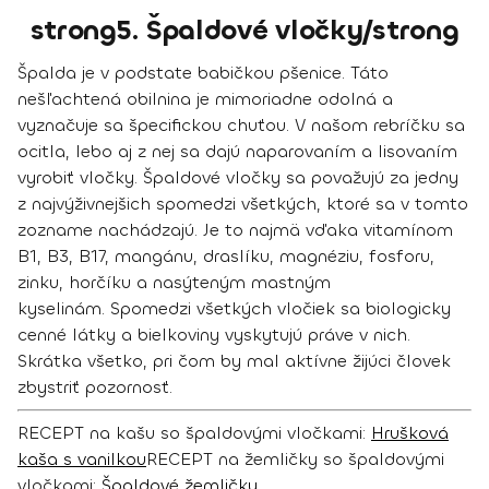
strong5. Špaldové vločky/strong
Špalda je v podstate babičkou pšenice. Táto
nešľachtená obilnina je mimoriadne odolná a
vyznačuje sa špecifickou chuťou. V našom rebríčku sa
ocitla, lebo aj z nej sa dajú naparovaním a lisovaním
vyrobiť vločky. Špaldové vločky sa považujú za
jedny
z najvýživnejšich spomedzi všetkých
, ktoré sa v tomto
zozname nachádzajú. Je to najmä vďaka vitamínom
B1, B3, B17, mangánu, draslíku, magnéziu, fosforu,
zinku, horčíku a nasýteným mastným
kyselinám. Spomedzi všetkých vločiek sa biologicky
cenné látky a bielkoviny vyskytujú práve v nich.
Skrátka všetko, pri čom by mal aktívne žijúci človek
zbystriť pozornosť.
RECEPT na kašu so špaldovými vločkami:
Hrušková
kaša s vanilkou
RECEPT na žemličky so špaldovými
vločkami
:
Špaldové žemličky