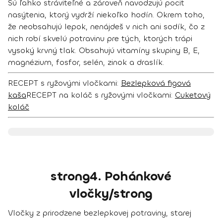
Sú ľahko stráviteľné a zároveň navodzujú pocit
nasýtenia, ktorý vydrží niekoľko hodín. Okrem toho,
že neobsahujú lepok, nenájdeš v nich ani sodík, čo z
nich robí
skvelú potravinu pre tých, ktorých trápi
vysoký krvný tlak.
Obsahujú vitamíny skupiny B, E,
magnézium, fosfor, selén, zinok a draslík.
RECEPT s ryžovými vločkami:
Bezlepková figová
kaša
RECEPT na koláč s ryžovými vločkami:
Cuketový
koláč
strong4. Pohánkové
vločky/strong
Vločky z prirodzene bezlepkovej potraviny, starej