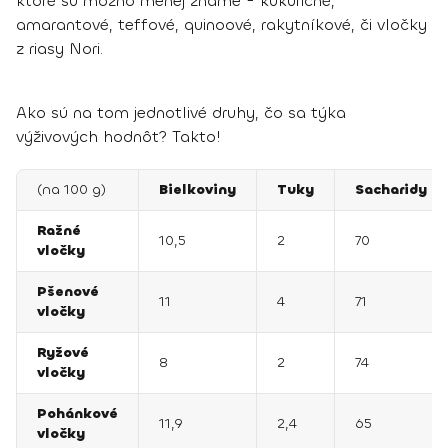
ktoré sú možno menej známe -
kukuričné,
amarantové, teffové, quinoové, rakytníkové, či vločky
z riasy Nori
.
Ako sú na tom jednotlivé druhy, čo sa týka
výživových hodnôt? Takto!
(na 100 g)
Bielkoviny
Tuky
Sacharidy
Ražné
10,5
2
70
vločky
Pšenové
11
4
71
vločky
Ryžové
8
2
74
vločky
Pohánkové
11,9
2,4
65
vločky