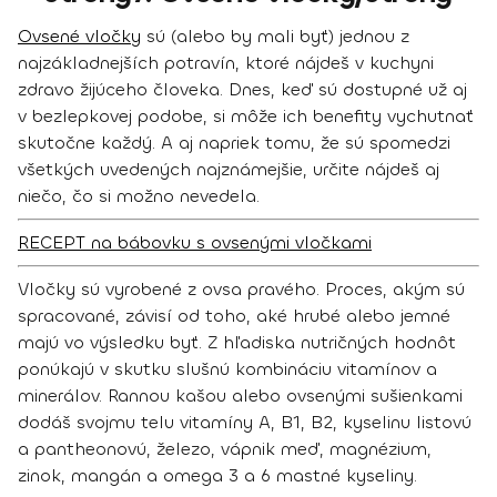
Ovsené vločky
sú (alebo by mali byť) jednou z
najzákladnejších potravín, ktoré nájdeš v kuchyni
zdravo žijúceho človeka. Dnes, keď sú dostupné už aj
v bezlepkovej podobe, si môže ich benefity vychutnať
skutočne každý. A aj napriek tomu, že sú spomedzi
všetkých uvedených najznámejšie, určite nájdeš aj
niečo, čo si možno nevedela.
RECEPT na bábovku s ovsenými vločkami
Vločky sú vyrobené z ovsa pravého. Proces, akým sú
spracované, závisí od toho, aké hrubé alebo jemné
majú vo výsledku byť. Z hľadiska nutričných hodnôt
ponúkajú v skutku slušnú
kombináciu vitamínov a
minerálov
. Rannou kašou alebo ovsenými sušienkami
dodáš svojmu telu vitamíny A, B1, B2, kyselinu listovú
a pantheonovú, železo, vápnik meď, magnézium,
zinok, mangán a omega 3 a 6 mastné kyseliny.