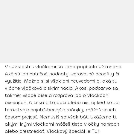
V súvislosti s vločkami sa toho popísalo už mnoho.
Aké sú ich nutričné hodnoty, zdravotné benefity či
využitie. Možno si si však ani neuvedomila, aká tu
vládne vločková diskriminácia. Akosi podozrivo sa
takmer všade píše a rozpráva iba o vločkách
ovsených. A či sa ti to páči alebo nie, aj keď sú to
teraz tvoje najobľúbenejšie raňajky, môžeš sa ich
časom prejesť. Nemusíš sa však báť. Ukážeme ti,
akými inými vločkami môžeš tieto vločky nahradiť
alebo prestriedať. Vločkový špeciál je TU!