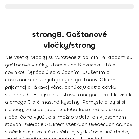
strong8. Gaštanové
vločky/strong
Nie všetky vločky sú vyrobené z obilnín. Príkladom sú
gaštanové vločky, ktoré sú na Slovensku stále
novinkou. Vyrábajú sa olúpaním, usušením a
nasekaním chutných jedlých gaštanov. Okrem
príjemnej a lákavej vône, ponúkajú extra dávku
vitamínu C, B, kyselinu listovú, mangán, draslík, zinok
a omega 3 a 6 mastné kyseliny. Pomyslela by si si
niekedy, že si do jogurtu alebo kaše môžeš pridať
niečo, čoho využitie si možno videla len v jesennom
stavaní zvieratiek?
Okrem všetkých uvedených druhov
vločiek stoja za reč a určite aj vyskúšanie tiež ďalšie,