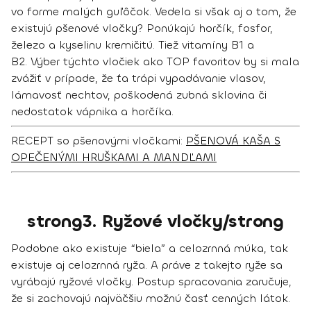
vo forme malých guľôčok. Vedela si však aj o tom, že
existujú pšenové vločky? Ponúkajú horčík, fosfor,
železo a kyselinu kremičitú. Tiež vitamíny B1 a
B2. Výber týchto vločiek ako TOP favoritov by si mala
zvážiť v prípade, že ťa trápi
vypadávanie vlasov,
lámavosť nechtov, poškodená zubná sklovina či
nedostatok vápnika a horčíka.
RECEPT so pšenovými vločkami:
PŠENOVÁ KAŠA S
OPEČENÝMI HRUŠKAMI A MANDĽAMI
strong3. Ryžové vločky/strong
Podobne ako existuje “biela” a celozrnná múka, tak
existuje aj celozrnná ryža. A práve z takejto ryže sa
vyrábajú ryžové vločky. Postup spracovania zaručuje,
že si zachovajú najväčšiu možnú časť cenných látok.