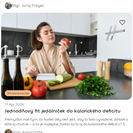
Mgr. Juraj Freyer
Stravovanie
17 Apr 2026
Jednodňový fit jedálniček do kalorického deficitu
Premýšľaš nad tým, čo budeš celý deň jesť, aby to bolo vyvážené, zdravé a
ešte aj chutné – a čo je najlepšie, hodilo sa to aj do kalorického deficitu? Si
tu správne.
Baja Amarante