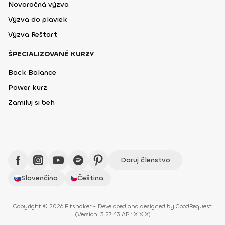
Novoročná výzva
Výzva do plaviek
Výzva Reštart
ŠPECIALIZOVANÉ KURZY
Back Balance
Power kurz
Zamiluj si beh
Daruj členstvo
Slovenčina
Čeština
Copyright © 2026 Fitshaker - Developed and designed by
GoodRequest
(
Version: 3.27.43 API: X.X.X
)