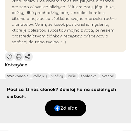
ktorú robím. Čas chcem tráviť zmysluplne a osožne
pre seba aj svojich blízkych. Milujem hory, jógu, bike,
bežky, dlhé prechádzky, beh, turistiku, komiksy,
čítanie a najviac zo všetkého svojho manžela, rodinu
a priateľov. Verím, že kúsok pozitívneho myslenia,
ktoré je dôležitou súčasťou môjho života, prinesiem
prostredníctvom článkov, receptov, príspevkov a
správ aj do toho tvojho. :-)
Kategórie
Stravovanie
raňajky
vločky
kaše
špaldové
ovsené
Páči sa ti náš článok? Zdieľaj ho na sociálnych
sieťach.
Zdieľať