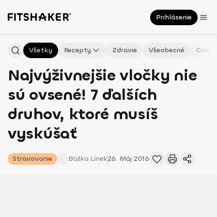
Prihlásenie
Všetky
Recepty
Zdravie
Všeobecné
Cvičen
Najvýživnejšie vločky nie
sú ovsené! 7 ďalších
druhov, ktoré musíš
vyskúšať
Stravovanie
Baška
Línek
26. Máj 2016