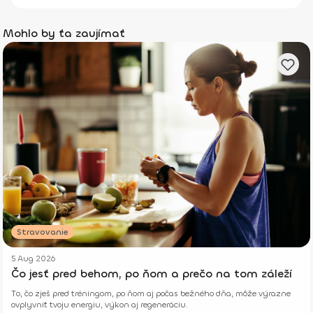
Mohlo by ťa zaujímať
Stravovanie
5 Aug 2026
Čo jesť pred behom, po ňom a prečo na tom záleží
To, čo zješ pred tréningom, po ňom aj počas bežného dňa, môže výrazne
ovplyvniť tvoju energiu, výkon aj regeneráciu.