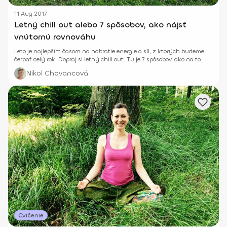
11 Aug 2017
Letný chill out alebo 7 spôsobov, ako nájsť
vnútornú rovnováhu
Leto je najlepším časom na nabratie energie a síl, z ktorých budeme
čerpať celý rok. Dopraj si letný chill out. Tu je 7 spôsobov, ako na to.
Nikol Chovancová
Cvičenie