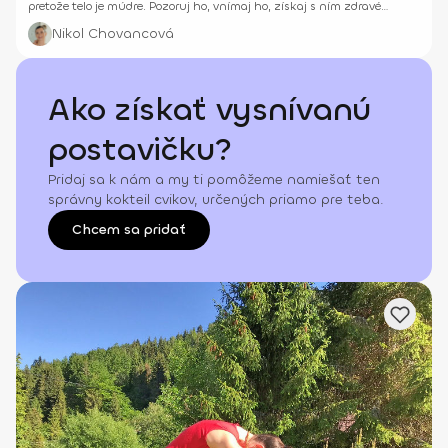
pretože telo je múdre. Pozoruj ho, vnímaj ho, získaj s ním zdravé
spojenie.
Nikol Chovancová
Ako získať vysnívanú
postavičku?
Pridaj sa k nám a my ti pomôžeme namiešať ten
správny kokteil cvikov, určených priamo pre teba.
Chcem sa pridať