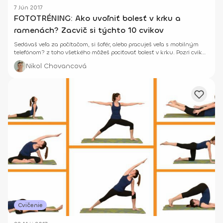
7 Jún 2017
FOTOTRÉNING: Ako uvoľniť bolesť v krku a
ramenách? Zacvič si týchto 10 cvikov
Sedávaš veľa za počítačom, si šofér, alebo pracuješ veľa s mobilným
telefónom? z toho všetkého môžeš pociťovať bolesť v krku. Pozri cviky
na uvoľnenie.
Nikol Chovancová
Cvičenie