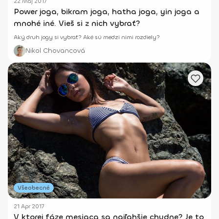
22 Máj 2017
Power joga, bikram joga, hatha joga, yin joga a
mnohé iné. Vieš si z nich vybrať?
Aký druh jogy si vybrať? Aké sú medzi nimi rozdiely?
Nikol Chovancová
Všeobecné
21 Apr 2017
V ktorej fáze mesiaca sa najľahšie chudne? Je to