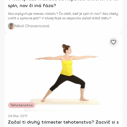
spln, nov či iná fáza?
Ako ovplyvňuje mesiac náladu? Čo robiť, keď je spln či nov? Ako vtedy
cvičiť a správne jesť? V ktorej fáze sa odporúča začať držať diétu?
Nikol Chovancová
Tehotenstvo
24 Mar 2017
Začal ti druhý trimester tehotenstva? Zacvič si s