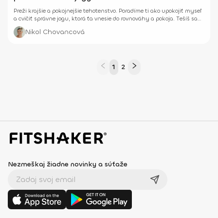
Preži krajšie a pokojnejšie tehotenstvo. Poradíme ti ako upokojiť myseľ
a cvičiť správne jogu, ktorá ťa vnesie do rovnováhy a pokoja. Tešíš sa
už na to? :-)
Nikol Chovancová
1
2
Nezmeškaj žiadne novinky a súťaže