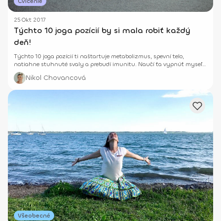
Cvičenie
25 Okt 2017
Týchto 10 joga pozícií by si mala robiť každý
deň!
Týchto 10 joga pozícií ti naštartuje metabolizmus, spevní telo,
natiahne stuhnuté svaly a prebudí imunitu. Naučí ťa vypnúť myseľ a
relaxovať.
Nikol Chovancová
Všeobecné