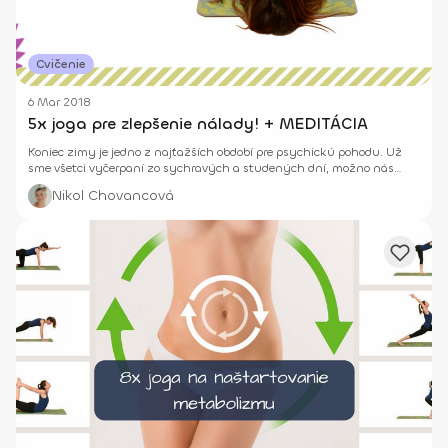
Cvičenie
6 Mar 2018
5x joga pre zlepšenie nálady! + MEDITÁCIA
Koniec zimy je jedno z najťažších období pre psychickú pohodu. Už
sme všetci vyčerpaní zo sychravých a studených dní, možno nás
prepadá depresia či smutná nálada. Preto ti ponúkame túto joga
Nikol Chovancová
zostavu na okamžité zlepšenie nálady.