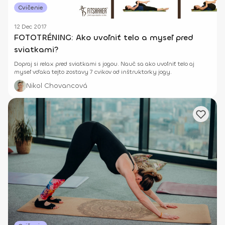
Cvičenie
12 Dec 2017
FOTOTRÉNING: Ako uvoľniť telo a myseľ pred
sviatkami?
Dopraj si relax pred sviatkami s jogou. Nauč sa ako uvoľniť telo aj
myseľ vďaka tejto zostavy 7 cvikov od inštruktorky jogy.
Nikol Chovancová