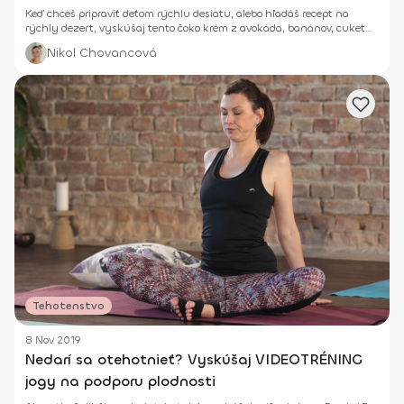
Keď chceš pripraviť deťom rýchlu desiatu, alebo hľadáš recept na
rýchly dezert, vyskúšaj tento čoko krém z avokáda, banánov, cukety
a Fitnutky.
Nikol Chovancová
Tehotenstvo
8 Nov 2019
Nedarí sa otehotnieť? Vyskúšaj VIDEOTRÉNING
jogy na podporu plodnosti