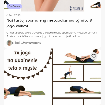
Cvičenie
6 Feb 2018
Naštartuj spomalený metabolizmus týmito 8
joga cvikmi
Chceš zlepšiť svoje trávenie a naštartovať spomalený metabolizmus?
Skús si dať túto zostavu z jogy, ktorá obsahuje 8 cvikov.
Nikol Chovancová