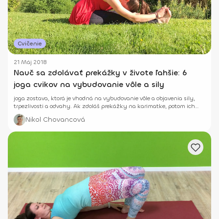
Cvičenie
21 Máj 2018
Nauč sa zdolávať prekážky v živote ľahšie: 6
joga cvikov na vybudovanie vôle a sily
joga zostava, ktorá je vhodná na vybudovanie vôle a objavenia sily,
trpezlivosti a odvahy. Ak zdoláš prekážky na karimatke, potom ich
ľahšie zdoláš aj v živote.
Nikol Chovancová