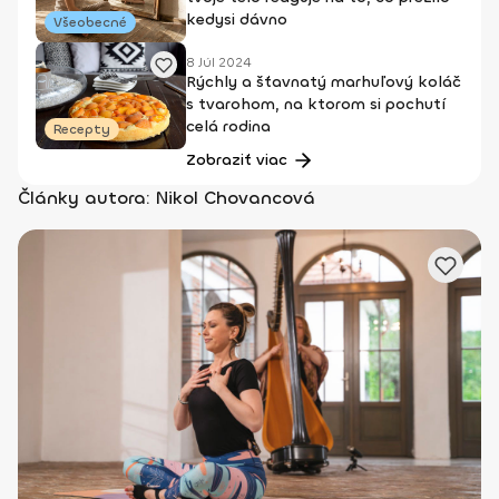
kedysi dávno
Všeobecné
8 Júl 2024
Rýchly a šťavnatý marhuľový koláč
s tvarohom, na ktorom si pochutí
celá rodina
Recepty
Zobraziť viac
Články autora: Nikol Chovancová