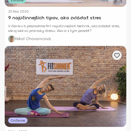
Zdravie
25 Nov 2020
9 najúčinnejších tipov, ako zvládať stres
V článku ti prezradíme 9+1 najúčinnejších techník, ako zvládať stres,
ale aj aké sú príznaky stresu. Ako si s tým poradiť?
Nikol Chovancová
Cvičenie