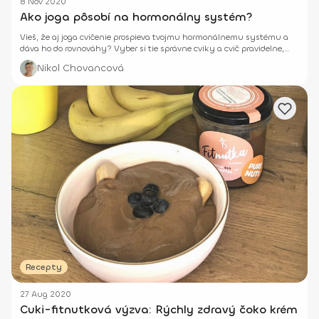
8 Nov 2020
Ako joga pôsobí na hormonálny systém?
Vieš, že aj joga cvičenie prospieva tvojmu hormonálnemu systému a
dáva ho do rovnováhy? Vyber si tie správne cviky a cvič pravidelne,
pokojne aj doma.
Nikol Chovancová
Recepty
27 Aug 2020
Cuki-fitnutková výzva: Rýchly zdravý čoko krém