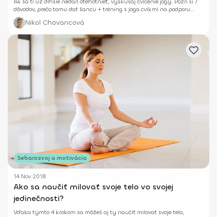
Ak sa ti už dlhšie nedarí otehotnieť, vyskúšaj cvičenie jogy. Pozri si 7
dôvodov, prečo tomu dať šancu + tréning s joga cvikmi na podporu
plodnosti.
Nikol Chovancová
Sebarozvoj a motivácia
14 Nov 2018
Ako sa naučiť milovať svoje telo vo svojej
jedinečnosti?
Vďaka týmto 4 krokom sa môžeš aj ty naučiť milovať svoje telo,