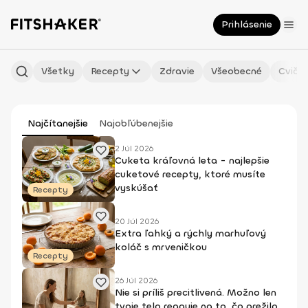
Prihlásenie
Všetky
Recepty
Zdravie
Všeobecné
Cvičen
Najčítanejšie
Najobľúbenejšie
2 Júl 2026
Cuketa kráľovná leta - najlepšie
cuketové recepty, ktoré musíte
vyskúšať
Recepty
20 Júl 2026
Extra ľahký a rýchly marhuľový
koláč s mrveničkou
Recepty
26 Júl 2026
Nie si príliš precitlivená. Možno len
tvoje telo reaguje na to, čo prežilo