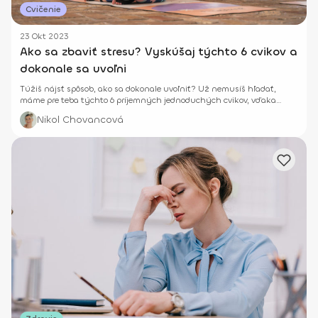
Cvičenie
23 Okt 2023
Ako sa zbaviť stresu? Vyskúšaj týchto 6 cvikov a
dokonale sa uvoľni
Túžiš nájsť spôsob, ako sa dokonale uvoľniť? Už nemusíš hľadať,
máme pre teba týchto 6 príjemných jednoduchých cvikov, vďaka
ktorým zrelaxuješ a zbavíš sa stresu.
Nikol Chovancová