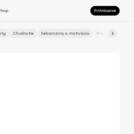
Shop
Prihlásenie
sty
Chudnutie
Sebarozvoj a motivácia
Pre fitmaminky