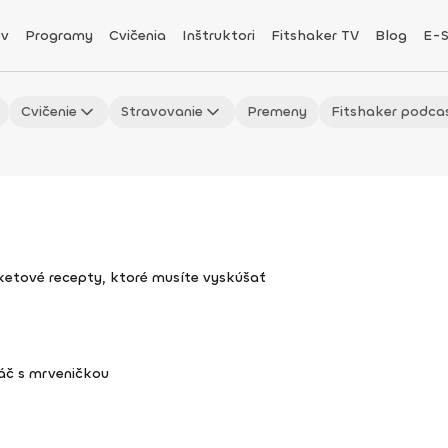
v
Programy
Cvičenia
Inštruktori
Fitshaker TV
Blog
E-
Cvičenie
Stravovanie
Premeny
Fitshaker podca
uketové recepty, ktoré musíte vyskúšať
áč s mrveničkou