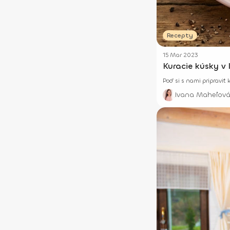
Recepty
15 Mar 2023
Kuracie kúsky v
Poď si s nami pripravi
Ivana Maheľová