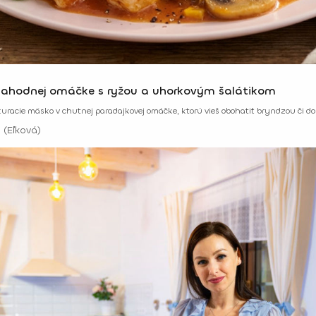
 lahodnej omáčke s ryžou a uhorkovým šalátikom
ť kuracie mäsko v chutnej paradajkovej omáčke, ktorú vieš obohatiť bryndzou či
 (Eľková)