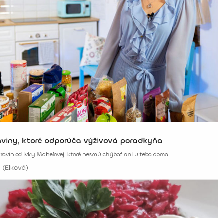
aviny, ktoré odporúča výživová poradkyňa
otravín od Ivky Maheľovej, ktoré nesmú chýbať ani u teba doma.
 (Eľková)