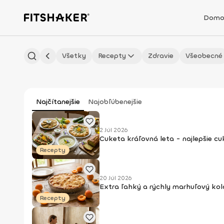
Domo
Všetky
Recepty
Zdravie
Všeobecné
Najčítanejšie
Najobľúbenejšie
2 Júl 2026
Cuketa kráľovná leta - najlepšie c
Recepty
20 Júl 2026
Extra ľahký a rýchly marhuľový kol
Recepty