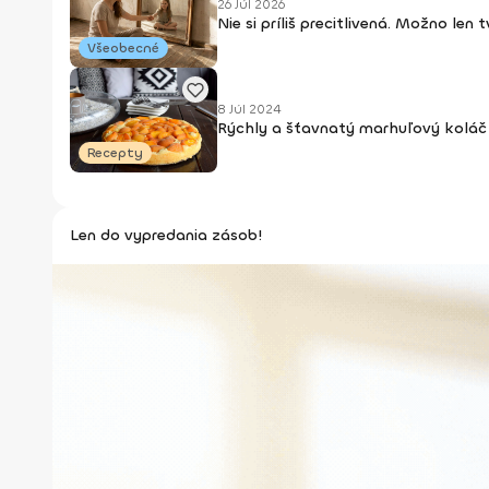
26 Júl 2026
Nie si príliš precitlivená. Možno len
Všeobecné
8 Júl 2024
Rýchly a šťavnatý marhuľový koláč 
Recepty
Len do vypredania zásob!