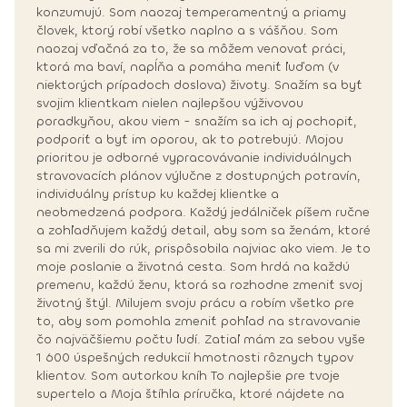
konzumujú. Som naozaj temperamentný a priamy
človek, ktorý robí všetko naplno a s vášňou. Som
naozaj vďačná za to, že sa môžem venovať práci,
ktorá ma baví, napĺňa a pomáha meniť ľuďom (v
niektorých prípadoch doslova) životy. Snažím sa byť
svojim klientkam nielen najlepšou výživovou
poradkyňou, akou viem - snažím sa ich aj pochopiť,
podporiť a byť im oporou, ak to potrebujú. Mojou
prioritou je odborné vypracovávanie individuálnych
stravovacích plánov výlučne z dostupných potravín,
individuálny prístup ku každej klientke a
neobmedzená podpora. Každý jedálniček píšem ručne
a zohľadňujem každý detail, aby som sa ženám, ktoré
sa mi zverili do rúk, prispôsobila najviac ako viem. Je to
moje poslanie a životná cesta. Som hrdá na každú
premenu, každú ženu, ktorá sa rozhodne zmeniť svoj
životný štýl. Milujem svoju prácu a robím všetko pre
to, aby som pomohla zmeniť pohľad na stravovanie
čo najväčšiemu počtu ľudí. Zatiaľ mám za sebou vyše
1 600 úspešných redukcií hmotnosti rôznych typov
klientov. Som autorkou kníh To najlepšie pre tvoje
supertelo a Moja štíhla príručka, ktoré nájdete na