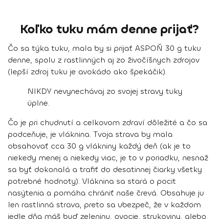
Koľko tuku mám denne prijať?
Čo sa týka tuku,
mala by si prijať ASPOŇ 30 g tuku
denne
, spolu z rastlinných aj zo živočíšnych zdrojov
(lepší zdroj tuku je avokádo ako špekáčik).
NIKDY nevynechávaj zo svojej stravy tuky
úplne.
Čo je pri chudnutí a celkovom zdraví dôležité a čo sa
podceňuje, je vláknina.
Tvoja strava by mala
obsahovať cca 30 g vlákniny každý deň
(ak je to
niekedy menej a niekedy viac, je to v poriadku, nesnaž
sa byť dokonalá a trafiť do desatinnej čiarky všetky
potrebné hodnoty). Vláknina sa stará o pocit
nasýtenia a pomáha chrániť naše črevá. Obsahuje ju
len rastlinná strava, preto sa ubezpeč, že
v každom
jedle dňa máš buď zeleninu, ovocie, strukoviny, alebo