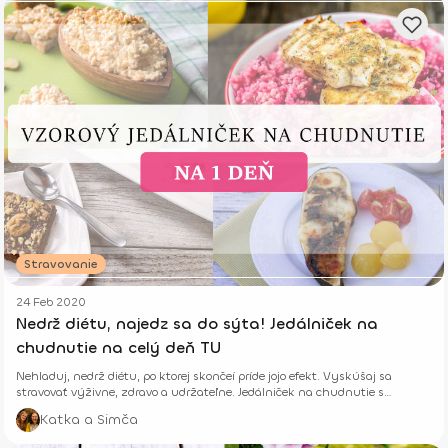
Stravovanie
24 Feb 2020
Nedrž diétu, najedz sa do sýta! Jedálniček na
chudnutie na celý deň TU
Nehladuj, nedrž diétu, po ktorej skončeí príde jojo efekt. Vyskúšaj sa
stravovať výživne, zdravo a udržateľne. Jedálniček na chudnutie s
receptami na celý deň.
Katka a Simča