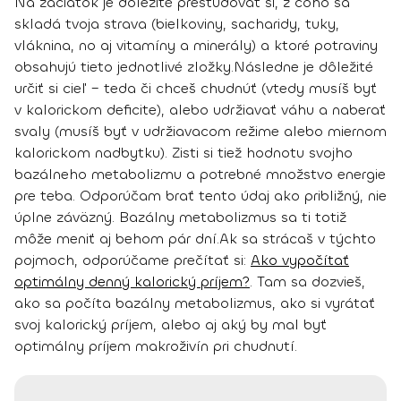
Na začiatok je dôležité preštudovať si,
z čoho sa
skladá tvoja strava
(bielkoviny, sacharidy, tuky,
vláknina, no aj vitamíny a minerály) a ktoré potraviny
obsahujú tieto jednotlivé zložky.
Následne je dôležité
určiť si cieľ
– teda či chceš chudnúť (vtedy musíš byť
v kalorickom deficite), alebo udržiavať váhu a naberať
svaly (musíš byť v udržiavacom režime alebo miernom
kalorickom nadbytku). Zisti si tiež hodnotu svojho
bazálneho metabolizmu a potrebné množstvo energie
pre teba. Odporúčam brať tento údaj ako približný, nie
úplne záväzný. Bazálny metabolizmus sa ti totiž
môže meniť aj behom pár dní.
Ak sa strácaš v týchto
pojmoch, odporúčame prečítať si:
Ako vypočítať
optimálny denný kalorický príjem?
.
Tam sa dozvieš,
ako sa počíta bazálny metabolizmus, ako si vyrátať
svoj kalorický príjem, alebo aj aký by mal byť
optimálny príjem makroživín pri chudnutí.