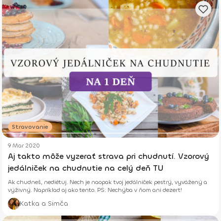
Stravovanie
9 Mar 2020
Aj takto môže vyzerať strava pri chudnutí. Vzorový
jedálniček na chudnutie na celý deň TU
Ak chudneš, nediétuj. Nech je naopak tvoj jedálniček pestrý, vyvážený a
výživný. Napríklad aj ako tento. PS: Nechýba v ňom ani dezert!
Katka a Simča