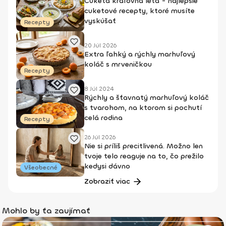
Cuketa kráľovná leta - najlepšie
cuketové recepty, ktoré musíte
vyskúšať
Recepty
20 Júl 2026
Extra ľahký a rýchly marhuľový
koláč s mrveničkou
Recepty
8 Júl 2024
Rýchly a šťavnatý marhuľový koláč
s tvarohom, na ktorom si pochutí
celá rodina
Recepty
26 Júl 2026
Nie si príliš precitlivená. Možno len
tvoje telo reaguje na to, čo prežilo
kedysi dávno
Všeobecné
Zobraziť viac
Mohlo by ťa zaujímať