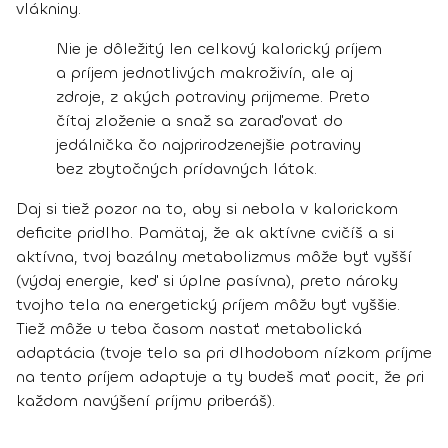
vlákniny.
Nie je dôležitý len celkový kalorický príjem
a príjem jednotlivých makroživín, ale aj
zdroje, z akých potraviny prijmeme. Preto
čítaj zloženie a snaž sa zaraďovať do
jedálnička čo najprirodzenejšie potraviny
bez zbytočných prídavných látok.
Daj si tiež pozor na to, aby si nebola v kalorickom
deficite pridlho. Pamätaj, že ak aktívne cvičíš a si
aktívna, tvoj bazálny metabolizmus môže byť vyšší
(výdaj energie, keď si úplne pasívna), preto nároky
tvojho tela na energetický príjem môžu byť vyššie.
Tiež môže u teba časom nastať metabolická
adaptácia (tvoje telo sa pri dlhodobom nízkom príjme
na tento príjem adaptuje a ty budeš mať pocit, že pri
každom navýšení príjmu priberáš).