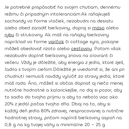
Je potrebné prispôsobiť ho svojim chutiam, dennému
režimu či prípadným intoleranciám.
Ak raňajkuješ
sacharidy vo forme vločiek, nezabudni na desiatu
alebo obed zaradiť bielkoviny, dopraj si
mäso
alebo
rybu
či strukoviny. Ak máš na raňajky bielkoviny
napríklad vo forme
vajíčok
či cottage syra, pokojne
môžeš obedovať rizoto alebo
cestoviny
. Potom však
nezabudni doplniť bielkoviny znova na olovrant či
večeru. Vždy je dôležité, aby energia z jedla, ktoré zješ,
ladila s tvojím cieľom.
Dôležité je uvedomiť si, že ani pri
chudnutí nemusíš navždy vylúčiť zo stravy jedlá, ktoré
máš rada. Áno, môžeš si občas dopriať aj niečo menej
nutrične hodnotné a kalorickejšie, no daj si pozor, aby
to sadlo do tvojho príjmu a aby to nebolo viac ako
20% z jedál počas tvojho dňa. Dbaj na to, aby si
každý deň jedla 80% zdravej, nespracovanej a nutrične
hodnotnej stravy, pričom
naplníš bielkoviny aspoň na
0,8 g na kg tvojej váhy a minimálne 20 − 25 g