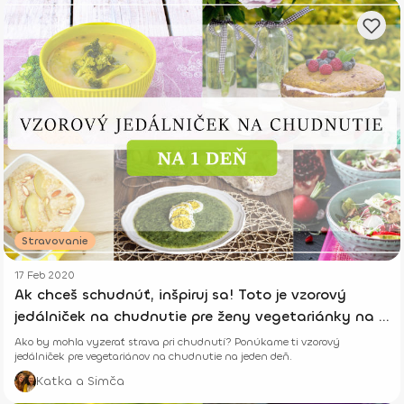
Stravovanie
17 Feb 2020
Ak chceš schudnúť, inšpiruj sa! Toto je vzorový
jedálniček na chudnutie pre ženy vegetariánky na 1
deň
Ako by mohla vyzerať strava pri chudnutí? Ponúkame ti vzorový
jedálniček pre vegetariánov na chudnutie na jeden deň.
Katka a Simča