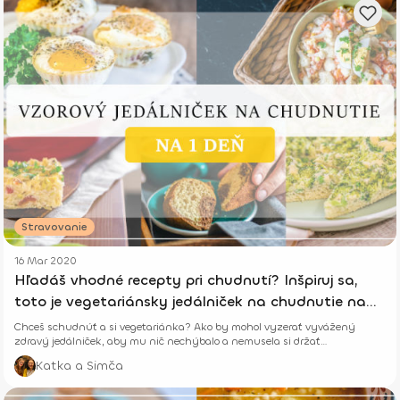
Stravovanie
16 Mar 2020
Hľadáš vhodné recepty pri chudnutí? Inšpiruj sa,
toto je vegetariánsky jedálniček na chudnutie na
celý deň
Chceš schudnúť a si vegetariánka? Ako by mohol vyzerať vyvážený
zdravý jedálniček, aby mu nič nechýbalo a nemusela si držať
nezmyselnú diétu?
Katka a Simča