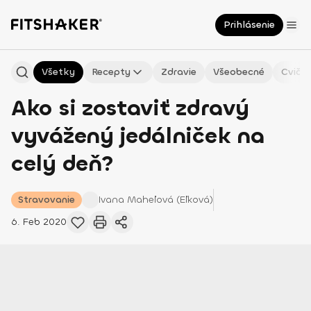
Prihlásenie
Všetky
Recepty
Zdravie
Všeobecné
Cvičen
Ako si zostaviť zdravý
vyvážený jedálniček na
celý deň?
Stravovanie
Ivana
Maheľová (Eľková)
6. Feb 2020