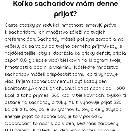
Koľko sacharidov mám denne
prijať?
Časté otázky pri redukcii hmotnosti smerujú práve
k sacharidom.
Ich množstvo záleží na tvojich
preferenciách.
Sacharidy môžeš pokojne zaradiť aj na
večeru, ak sa vojdú do tvojho denného príjmu.
Vždy je
najdôležitejšie, aby si dodržala kalorický deficit, prijala
aspoň 0,8 g (lepšie viac) bielkovín na kilogram tvojej
hmotnosti a doplnila vlákninu
. Následné množstvo
sacharidov môžeš prispôsobiť tomu, čo ti vyhovuje
viac. Príjem sacharidov nemusí byť každý deň
konštantný.
Ak máš pri chudnutí prijať napríklad 1 600
kcal, z toho prijmeš 360 kcal v bielkovinách, zvyšok ti
ostane na sacharidy a tuky. Ak ti vyhovuje prijať 320
kalórií z tukov, čo je 36 gramov tukov, a celý zvyšok
energie prijať zo sacharidov, je to v poriadku.
Odporúčam to napríklad v deň, keď máš zaradený
HIIT tréning. Nasledujúci deň však môžeš pokojne