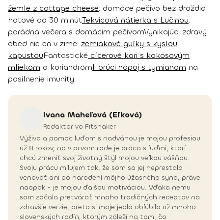
žemle z cottage cheese
: domáce pečivo bez droždia
hotové do 30 minút
Tekvicová nátierka s Lučinou
:
parádna večera s domácim pečivom
Vynikajúci zdravý
obed nielen v zime:
zemiakové guľky s kyslou
kapustou
Fantastické
cícerové kari s kokosovým
mliekom
a koriandrom
Horúci nápoj s tymianom
na
posilnenie imunity
Ivana
Maheľová (Eľková)
Redaktor vo Fitshaker
Výživa a pomoc ľuďom s nadváhou je mojou profesiou
už 8 rokov, no v prvom rade je práca s ľuďmi, ktorí
chcú zmeniť svoj životný štýl mojou veľkou vášňou.
Svoju prácu milujem tak, že som sa jej neprestala
venovať ani po narodení môjho úžasného syna, práve
naopak - je mojou ďalšou motiváciou. Vďaka nemu
som začala pretvárať mnoho tradičných receptov na
zdravšie verzie, preto si moje jedlá obľúbilo už mnoho
slovenských rodín, ktorým záleží na tom, čo