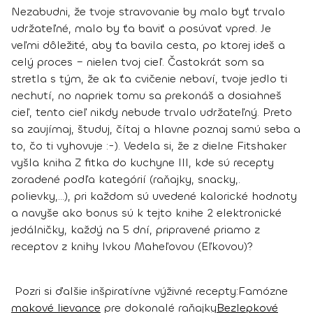
Nezabudni, že
tvoje stravovanie by malo byť trvalo
udržateľné
, malo by ťa baviť a posúvať vpred. Je
veľmi dôležité, aby ťa bavila cesta, po ktorej ideš a
celý proces – nielen tvoj cieľ. Častokrát som sa
stretla s tým, že ak ťa cvičenie nebaví, tvoje jedlo ti
nechutí, no napriek tomu sa prekonáš a dosiahneš
cieľ, tento cieľ nikdy nebude trvalo udržateľný. Preto
sa zaujímaj, študuj, čítaj a hlavne poznaj samú seba a
to, čo ti vyhovuje :-).
Vedela si, že z dielne Fitshaker
vyšla kniha Z fitka do kuchyne III, kde sú recepty
zoradené podľa kategórií (raňajky, snacky,.
polievky,...), pri každom sú uvedené kalorické hodnoty
a navyše ako bonus sú k tejto knihe 2 elektronické
jedálničky, každý na 5 dní, pripravené priamo z
receptov z knihy Ivkou Maheľovou (Eľkovou)?
Pozri si ďalšie inšpiratívne výživné recepty:
Famózne
makové lievance
pre dokonalé raňajky
Bezlepkové