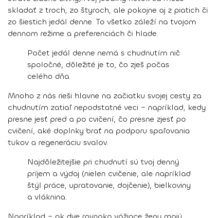
skladať z troch, zo štyroch, ale pokojne aj z piatich či
zo šiestich jedál denne. To všetko záleží na tvojom
dennom režime a preferenciách či hlade.
Počet jedál denne nemá s chudnutím nič
spoločné, dôležité je to, čo zješ počas
celého dňa.
Mnoho z nás rieši hlavne na začiatku svojej cesty za
chudnutím zatiaľ nepodstatné veci – napríklad, kedy
presne jesť pred a po cvičení, čo presne zjesť po
cvičení, aké doplnky brať na podporu spaľovania
tukov a regeneráciu svalov.
Najdôležitejšie pri chudnutí sú tvoj denný
príjem a výdaj (nielen cvičenie, ale napríklad
štýl práce, upratovanie, dojčenie), bielkoviny
a vláknina.
Napríklad – ak dve rovnako vážiace ženy majú