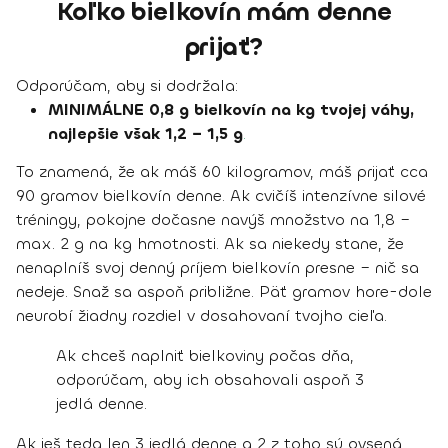
Koľko bielkovín mám denne
prijať?
Odporúčam, aby si dodržala:
MINIMÁLNE 0,8 g bielkovín na kg tvojej váhy,
najlepšie však 1,2 − 1,5 g
.
To znamená, že ak máš 60 kilogramov, máš prijať cca
90 gramov bielkovín denne. Ak cvičíš intenzívne silové
tréningy, pokojne dočasne navýš množstvo na 1,8 –
max. 2 g na kg hmotnosti. Ak sa niekedy stane, že
nenaplníš svoj denný príjem bielkovín presne – nič sa
nedeje. Snaž sa aspoň približne. Päť gramov hore-dole
neurobí žiadny rozdiel v dosahovaní tvojho cieľa.
Ak chceš naplniť bielkoviny počas dňa,
odporúčam, aby ich obsahovali aspoň 3
jedlá denne.
Ak ješ teda len 3 jedlá denne a 2 z toho sú ovsená