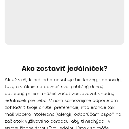
Ako zostaviť jedálniček?
Ak už vieš, ktoré jedlo obsahuje bielkoviny, sacharidy,
tuky a vlákninu a poznáš svoj približný denný
potrebný príjem, môžeš začať zostavovať vhodný
jedálniček pre teba. V ňom samozrejme odporúčam
zohľadniť tvoje chute, preferencie, intolerancie (ak
máš viacero intolerancií/alergií, odporúčam aspoň na
začiatok výživového poradcu, aby ti nechýbali v
strave žiadne živiny).
Tvoj jedálny lístok sa môže